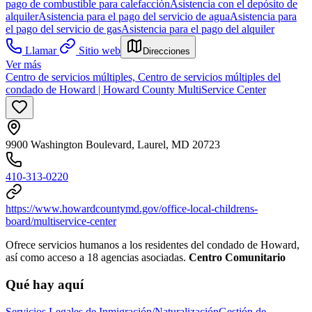
pago de combustible para calefacción
Asistencia con el depósito de
alquiler
Asistencia para el pago del servicio de agua
Asistencia para
el pago del servicio de gas
Asistencia para el pago del alquiler
Llamar
Sitio web
Direcciones
Ver más
Centro de servicios múltiples, Centro de servicios múltiples del
condado de Howard | Howard County MultiService Center
9900 Washington Boulevard, Laurel, MD 20723
410-313-0220
https://www.howardcountymd.gov/office-local-childrens-
board/multiservice-center
Ofrece servicios humanos a los residentes del condado de Howard,
así como acceso a 18 agencias asociadas.
Centro Comunitario
Qué hay aquí
Servicios Legales de Inmigración/Naturalización
Gestión de