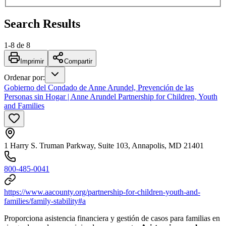
Search Results
1
-
8
de
8
Imprimir
Compartir
Ordenar por
:
Gobierno del Condado de Anne Arundel, Prevención de las
Personas sin Hogar | Anne Arundel Partnership for Children, Youth
and Families
1 Harry S. Truman Parkway, Suite 103, Annapolis, MD 21401
800-485-0041
https://www.aacounty.org/partnership-for-children-youth-and-
families/family-stability#a
Proporciona asistencia financiera y gestión de casos para familias en