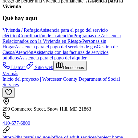
riesgo de perder una vivienda permanente.
Asistencia para la
Vivienda
Qué hay aquí
Vivienda / Refugio
Asistencia para el pago del servicio
eléctrico
Coordinación de la atención
Programas de Asistencia
Relacionados con la Vivienda en Riesgo/Personas sin
Hogar
Asistencia para el pago del servicio de gas
Gestión de
Casos/Atención
Asistencia con las facturas de servicios
públicos
Asistencia para el pago del alquiler
Llamar
Sitio web
Direcciones
Ver más
Inicio del proyecto | Worcester County Department of Social
Services
299 Commerce Street, Snow Hill, MD 21863
410-677-6800
https://dhs.maryland.gov/office-of-adult-services/project-home