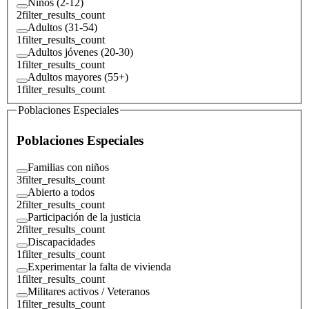
Niños (2-12)
2
filter_results_count
Adultos (31-54)
1
filter_results_count
Adultos jóvenes (20-30)
1
filter_results_count
Adultos mayores (55+)
1
filter_results_count
Poblaciones Especiales
Poblaciones Especiales
Familias con niños
3
filter_results_count
Abierto a todos
2
filter_results_count
Participación de la justicia
2
filter_results_count
Discapacidades
1
filter_results_count
Experimentar la falta de vivienda
1
filter_results_count
Militares activos / Veteranos
1
filter_results_count