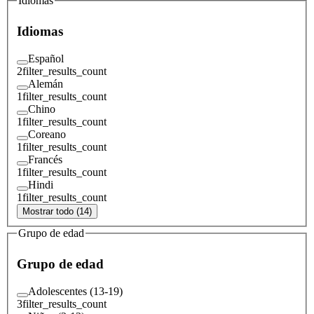
Idiomas
Idiomas
Español
2
filter_results_count
Alemán
1
filter_results_count
Chino
1
filter_results_count
Coreano
1
filter_results_count
Francés
1
filter_results_count
Hindi
1
filter_results_count
Mostrar todo (14)
Grupo de edad
Grupo de edad
Adolescentes (13-19)
3
filter_results_count