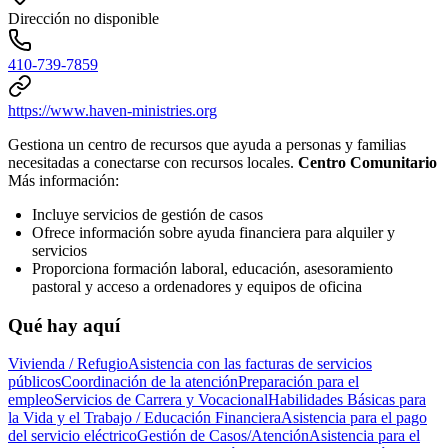
Dirección no disponible
410-739-7859
https://www.haven-ministries.org
Gestiona un centro de recursos que ayuda a personas y familias
necesitadas a conectarse con recursos locales.
Centro Comunitario
Más información:
Incluye servicios de gestión de casos
Ofrece información sobre ayuda financiera para alquiler y
servicios
Proporciona formación laboral, educación, asesoramiento
pastoral y acceso a ordenadores y equipos de oficina
Qué hay aquí
Vivienda / Refugio
Asistencia con las facturas de servicios
públicos
Coordinación de la atención
Preparación para el
empleo
Servicios de Carrera y Vocacional
Habilidades Básicas para
la Vida y el Trabajo / Educación Financiera
Asistencia para el pago
del servicio eléctrico
Gestión de Casos/Atención
Asistencia para el