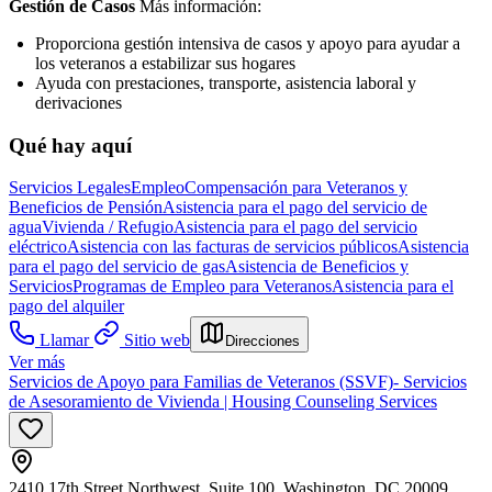
Gestión de Casos
Más información:
Proporciona gestión intensiva de casos y apoyo para ayudar a
los veteranos a estabilizar sus hogares
Ayuda con prestaciones, transporte, asistencia laboral y
derivaciones
Qué hay aquí
Servicios Legales
Empleo
Compensación para Veteranos y
Beneficios de Pensión
Asistencia para el pago del servicio de
agua
Vivienda / Refugio
Asistencia para el pago del servicio
eléctrico
Asistencia con las facturas de servicios públicos
Asistencia
para el pago del servicio de gas
Asistencia de Beneficios y
Servicios
Programas de Empleo para Veteranos
Asistencia para el
pago del alquiler
Llamar
Sitio web
Direcciones
Ver más
Servicios de Apoyo para Familias de Veteranos (SSVF)- Servicios
de Asesoramiento de Vivienda | Housing Counseling Services
2410 17th Street Northwest, Suite 100, Washington, DC 20009