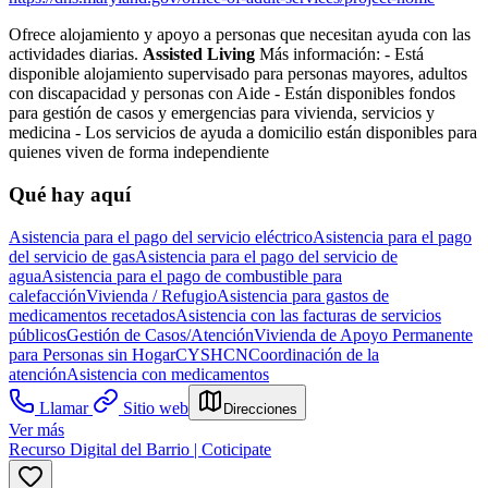
Ofrece alojamiento y apoyo a personas que necesitan ayuda con las
actividades diarias.
Assisted Living
Más información:
- Está
disponible alojamiento supervisado para personas mayores, adultos
con discapacidad y personas con Aide
- Están disponibles fondos
para gestión de casos y emergencias para vivienda, servicios y
medicina
- Los servicios de ayuda a domicilio están disponibles para
quienes viven de forma independiente
Qué hay aquí
Asistencia para el pago del servicio eléctrico
Asistencia para el pago
del servicio de gas
Asistencia para el pago del servicio de
agua
Asistencia para el pago de combustible para
calefacción
Vivienda / Refugio
Asistencia para gastos de
medicamentos recetados
Asistencia con las facturas de servicios
públicos
Gestión de Casos/Atención
Vivienda de Apoyo Permanente
para Personas sin Hogar
CYSHCN
Coordinación de la
atención
Asistencia con medicamentos
Llamar
Sitio web
Direcciones
Ver más
Recurso Digital del Barrio | Coticipate