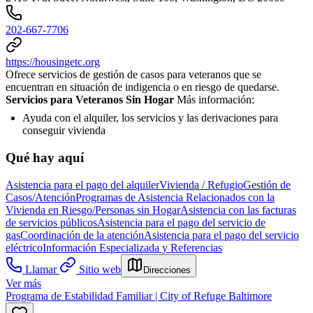
202-667-7706
https://housingetc.org
Ofrece servicios de gestión de casos para veteranos que se
encuentran en situación de indigencia o en riesgo de quedarse.
Servicios para Veteranos Sin Hogar
Más información:
Ayuda con el alquiler, los servicios y las derivaciones para
conseguir vivienda
Qué hay aquí
Asistencia para el pago del alquiler
Vivienda / Refugio
Gestión de
Casos/Atención
Programas de Asistencia Relacionados con la
Vivienda en Riesgo/Personas sin Hogar
Asistencia con las facturas
de servicios públicos
Asistencia para el pago del servicio de
gas
Coordinación de la atención
Asistencia para el pago del servicio
eléctrico
Información Especializada y Referencias
Llamar
Sitio web
Direcciones
Ver más
Programa de Estabilidad Familiar | City of Refuge Baltimore