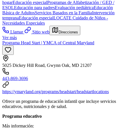
hogar
Educación especial
Programas de Alfabetización / GED /
ESOL
Educación para padres
Evaluación pediátrica
Educación
Básica de Adultos
Servicios Basados en la Familia
Intervención
temprana
Educación especial
LOCATE Cuidado de Niños -
Necesidades Especiales
Llamar
Sitio web
Direcciones
Ver más
Programa Head Start | YMCA of Central Maryland
5025 Dickey Hill Road, Gwynn Oak, MD 21207
443-869-3696
https://ymaryland.org/programs/headstart/headstartlocations
Ofrece un programa de educación infantil que incluye servicios
educativos, nutricionales y de salud.
Programa educativo
Más información: