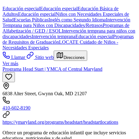
Educación especial
Educación especial
Educación Básica de
Adultos
Educación especial
Niños con Necesidades Especiales de
Salud
Escuelas Públicas
Inglés como Segundo Idioma
Intervención
Temprana para Niños con Discapacidades/Retrasos
Programas de
Alfabetización / GED / ESOL
Intervención temprana para niños con
discapacidades
Intervención temprana
Educación especial
Programas
de Requisitos de Graduación
LOCATE Cuidado de Niños -
Necesidades Especiales
Llamar
Sitio web
Direcciones
Ver más
Programa Head Start | YMCA of Central Maryland
6838 Alter Street, Gwynn Oak, MD 21207
410-602-8190
https://ymaryland.org/programs/headstart/headstartlocations
Ofrece un programa de educación infantil que incluye servicios
educativos, nutricionales y de salud.