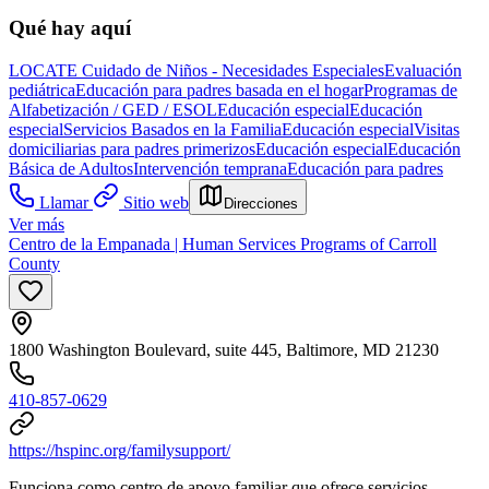
Qué hay aquí
LOCATE Cuidado de Niños - Necesidades Especiales
Evaluación
pediátrica
Educación para padres basada en el hogar
Programas de
Alfabetización / GED / ESOL
Educación especial
Educación
especial
Servicios Basados en la Familia
Educación especial
Visitas
domiciliarias para padres primerizos
Educación especial
Educación
Básica de Adultos
Intervención temprana
Educación para padres
Llamar
Sitio web
Direcciones
Ver más
Centro de la Empanada | Human Services Programs of Carroll
County
1800 Washington Boulevard, suite 445, Baltimore, MD 21230
410-857-0629
https://hspinc.org/familysupport/
Funciona como centro de apoyo familiar que ofrece servicios