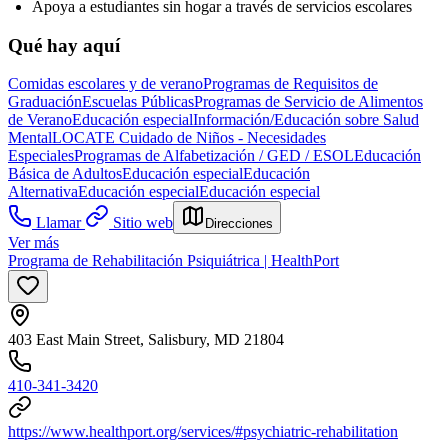
Apoya a estudiantes sin hogar a través de servicios escolares
Qué hay aquí
Comidas escolares y de verano
Programas de Requisitos de
Graduación
Escuelas Públicas
Programas de Servicio de Alimentos
de Verano
Educación especial
Información/Educación sobre Salud
Mental
LOCATE Cuidado de Niños - Necesidades
Especiales
Programas de Alfabetización / GED / ESOL
Educación
Básica de Adultos
Educación especial
Educación
Alternativa
Educación especial
Educación especial
Llamar
Sitio web
Direcciones
Ver más
Programa de Rehabilitación Psiquiátrica | HealthPort
403 East Main Street, Salisbury, MD 21804
410-341-3420
https://www.healthport.org/services/#psychiatric-rehabilitation