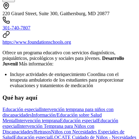
220 Girard Street, Suite 300, Gaithersburg, MD 20877
301-740-7807
https://www.foundationschools.org
Ofrece un programa educativo con servicios diagnósticos,
psiquiátricos, psicológicos y sociales para jóvenes.
Desarrollo
Juvenil
Más información:
Incluye actividades de enriquecimiento Coordina con el
terapeuta ambulatorio de los estudiantes para proporcionar
evaluaciones y tratamientos de medicación
Qué hay aquí
Educación especial
Intervención temprana para niños con
discapacidades
Información/Educación sobre Salud
Mental
Intervención temprana
Educación especial
Educación
especial
Intervención Temprana para Niños con
Discapacidades/Retrasos
Niños con Necesidades Especiales de
Salud
Educación especial
LOCATE Cuidado de Niños - Necesidades