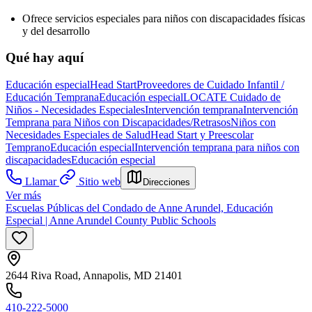
Ofrece servicios especiales para niños con discapacidades físicas
y del desarrollo
Qué hay aquí
Educación especial
Head Start
Proveedores de Cuidado Infantil /
Educación Temprana
Educación especial
LOCATE Cuidado de
Niños - Necesidades Especiales
Intervención temprana
Intervención
Temprana para Niños con Discapacidades/Retrasos
Niños con
Necesidades Especiales de Salud
Head Start y Preescolar
Temprano
Educación especial
Intervención temprana para niños con
discapacidades
Educación especial
Llamar
Sitio web
Direcciones
Ver más
Escuelas Públicas del Condado de Anne Arundel, Educación
Especial | Anne Arundel County Public Schools
2644 Riva Road, Annapolis, MD 21401
410-222-5000