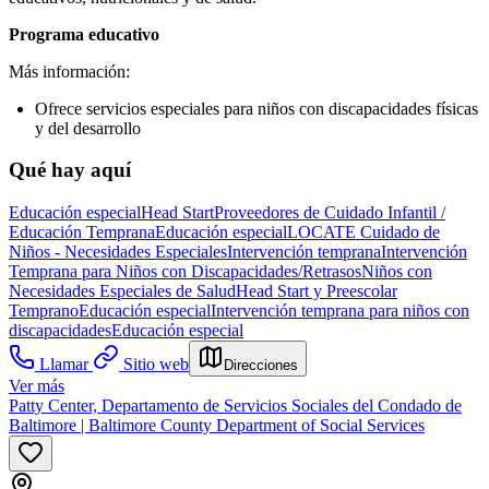
Programa educativo
Más información:
Ofrece servicios especiales para niños con discapacidades físicas
y del desarrollo
Qué hay aquí
Educación especial
Head Start
Proveedores de Cuidado Infantil /
Educación Temprana
Educación especial
LOCATE Cuidado de
Niños - Necesidades Especiales
Intervención temprana
Intervención
Temprana para Niños con Discapacidades/Retrasos
Niños con
Necesidades Especiales de Salud
Head Start y Preescolar
Temprano
Educación especial
Intervención temprana para niños con
discapacidades
Educación especial
Llamar
Sitio web
Direcciones
Ver más
Patty Center, Departamento de Servicios Sociales del Condado de
Baltimore | Baltimore County Department of Social Services