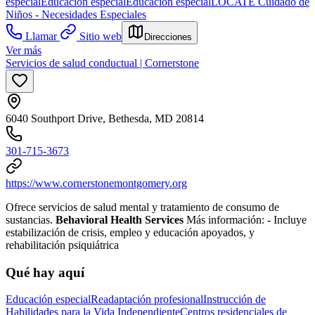
especial
Educación especial
Educación especial
LOCATE Cuidado de
Niños - Necesidades Especiales
Llamar
Sitio web
Direcciones
Ver más
Servicios de salud conductual | Cornerstone
6040 Southport Drive, Bethesda, MD 20814
301-715-3673
https://www.cornerstonemontgomery.org
Ofrece servicios de salud mental y tratamiento de consumo de
sustancias.
Behavioral Health Services
Más información:
- Incluye
estabilización de crisis, empleo y educación apoyados, y
rehabilitación psiquiátrica
Qué hay aquí
Educación especial
Readaptación profesional
Instrucción de
Habilidades para la Vida Independiente
Centros residenciales de