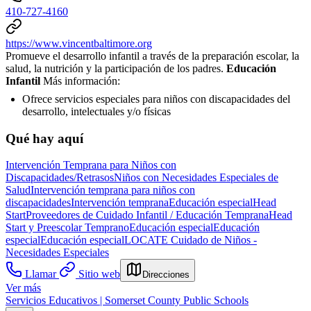
410-727-4160
https://www.vincentbaltimore.org
Promueve el desarrollo infantil a través de la preparación escolar, la
salud, la nutrición y la participación de los padres.
Educación
Infantil
Más información:
Ofrece servicios especiales para niños con discapacidades del
desarrollo, intelectuales y/o físicas
Qué hay aquí
Intervención Temprana para Niños con
Discapacidades/Retrasos
Niños con Necesidades Especiales de
Salud
Intervención temprana para niños con
discapacidades
Intervención temprana
Educación especial
Head
Start
Proveedores de Cuidado Infantil / Educación Temprana
Head
Start y Preescolar Temprano
Educación especial
Educación
especial
Educación especial
LOCATE Cuidado de Niños -
Necesidades Especiales
Llamar
Sitio web
Direcciones
Ver más
Servicios Educativos | Somerset County Public Schools