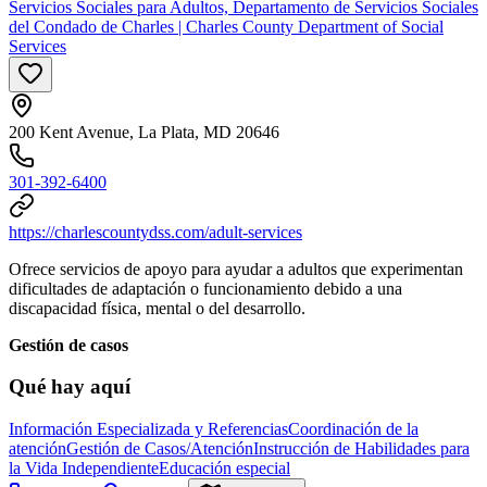
Servicios Sociales para Adultos, Departamento de Servicios Sociales
del Condado de Charles | Charles County Department of Social
Services
200 Kent Avenue, La Plata, MD 20646
301-392-6400
https://charlescountydss.com/adult-services
Ofrece servicios de apoyo para ayudar a adultos que experimentan
dificultades de adaptación o funcionamiento debido a una
discapacidad física, mental o del desarrollo.
Gestión de casos
Qué hay aquí
Información Especializada y Referencias
Coordinación de la
atención
Gestión de Casos/Atención
Instrucción de Habilidades para
la Vida Independiente
Educación especial