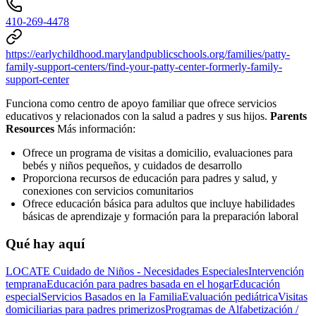
410-269-4478
https://earlychildhood.marylandpublicschools.org/families/patty-
family-support-centers/find-your-patty-center-formerly-family-
support-center
Funciona como centro de apoyo familiar que ofrece servicios
educativos y relacionados con la salud a padres y sus hijos.
Parents
Resources
Más información:
Ofrece un programa de visitas a domicilio, evaluaciones para
bebés y niños pequeños, y cuidados de desarrollo
Proporciona recursos de educación para padres y salud, y
conexiones con servicios comunitarios
Ofrece educación básica para adultos que incluye habilidades
básicas de aprendizaje y formación para la preparación laboral
Qué hay aquí
LOCATE Cuidado de Niños - Necesidades Especiales
Intervención
temprana
Educación para padres basada en el hogar
Educación
especial
Servicios Basados en la Familia
Evaluación pediátrica
Visitas
domiciliarias para padres primerizos
Programas de Alfabetización /