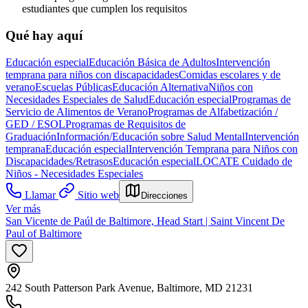
estudiantes que cumplen los requisitos
Qué hay aquí
Educación especial
Educación Básica de Adultos
Intervención
temprana para niños con discapacidades
Comidas escolares y de
verano
Escuelas Públicas
Educación Alternativa
Niños con
Necesidades Especiales de Salud
Educación especial
Programas de
Servicio de Alimentos de Verano
Programas de Alfabetización /
GED / ESOL
Programas de Requisitos de
Graduación
Información/Educación sobre Salud Mental
Intervención
temprana
Educación especial
Intervención Temprana para Niños con
Discapacidades/Retrasos
Educación especial
LOCATE Cuidado de
Niños - Necesidades Especiales
Llamar
Sitio web
Direcciones
Ver más
San Vicente de Paúl de Baltimore, Head Start | Saint Vincent De
Paul of Baltimore
242 South Patterson Park Avenue, Baltimore, MD 21231