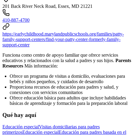
201 Back River Neck Road, Essex, MD 21221
410-887-4700
https://earlychildhood.marylandpublicschools.org/families/patty-
family-support-centers/find-your-patty-center-formerly-family-
support-center
Funciona como centro de apoyo familiar que ofrece servicios
educativos y relacionados con la salud a padres y sus hijos.
Parents
Resources
Más información:
Ofrece un programa de visitas a domicilio, evaluaciones para
bebés y niños pequeños, y cuidados de desarrollo
Proporciona recursos de educación para padres y salud, y
conexiones con servicios comunitarios
Ofrece educación básica para adultos que incluye habilidades
básicas de aprendizaje y formación para la preparación laboral
Qué hay aquí
Educación especial
Visitas domiciliarias para padres
primerizos
Educación especial
Educación para padres basada en el