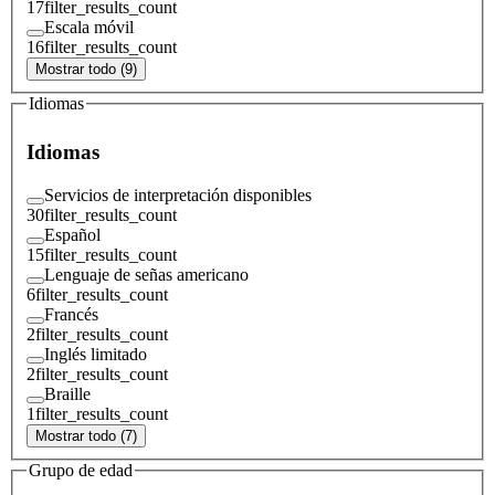
17
filter_results_count
Escala móvil
16
filter_results_count
Mostrar todo (9)
Idiomas
Idiomas
Servicios de interpretación disponibles
30
filter_results_count
Español
15
filter_results_count
Lenguaje de señas americano
6
filter_results_count
Francés
2
filter_results_count
Inglés limitado
2
filter_results_count
Braille
1
filter_results_count
Mostrar todo (7)
Grupo de edad