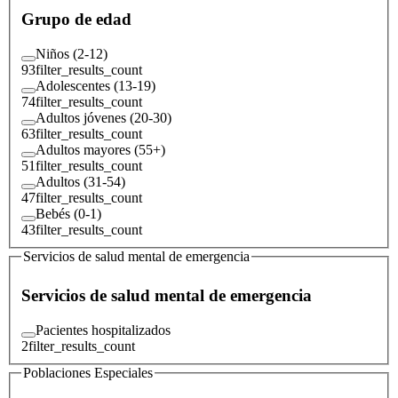
Grupo de edad
Niños (2-12)
93
filter_results_count
Adolescentes (13-19)
74
filter_results_count
Adultos jóvenes (20-30)
63
filter_results_count
Adultos mayores (55+)
51
filter_results_count
Adultos (31-54)
47
filter_results_count
Bebés (0-1)
43
filter_results_count
Servicios de salud mental de emergencia
Servicios de salud mental de emergencia
Pacientes hospitalizados
2
filter_results_count
Poblaciones Especiales