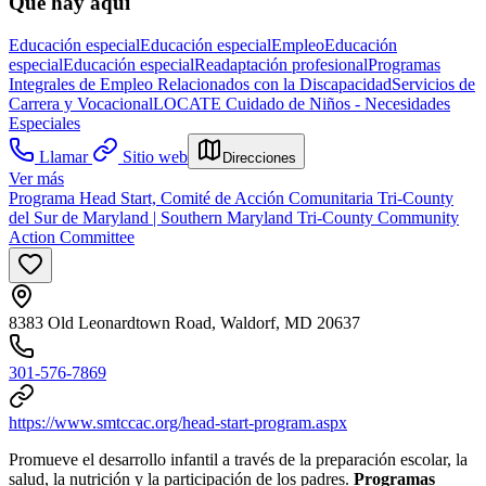
Qué hay aquí
Educación especial
Educación especial
Empleo
Educación
especial
Educación especial
Readaptación profesional
Programas
Integrales de Empleo Relacionados con la Discapacidad
Servicios de
Carrera y Vocacional
LOCATE Cuidado de Niños - Necesidades
Especiales
Llamar
Sitio web
Direcciones
Ver más
Programa Head Start, Comité de Acción Comunitaria Tri-County
del Sur de Maryland | Southern Maryland Tri-County Community
Action Committee
8383 Old Leonardtown Road, Waldorf, MD 20637
301-576-7869
https://www.smtccac.org/head-start-program.aspx
Promueve el desarrollo infantil a través de la preparación escolar, la
salud, la nutrición y la participación de los padres.
Programas