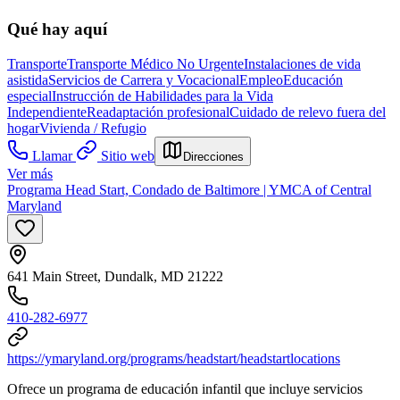
Qué hay aquí
Transporte
Transporte Médico No Urgente
Instalaciones de vida
asistida
Servicios de Carrera y Vocacional
Empleo
Educación
especial
Instrucción de Habilidades para la Vida
Independiente
Readaptación profesional
Cuidado de relevo fuera del
hogar
Vivienda / Refugio
Llamar
Sitio web
Direcciones
Ver más
Programa Head Start, Condado de Baltimore | YMCA of Central
Maryland
641 Main Street, Dundalk, MD 21222
410-282-6977
https://ymaryland.org/programs/headstart/headstartlocations
Ofrece un programa de educación infantil que incluye servicios