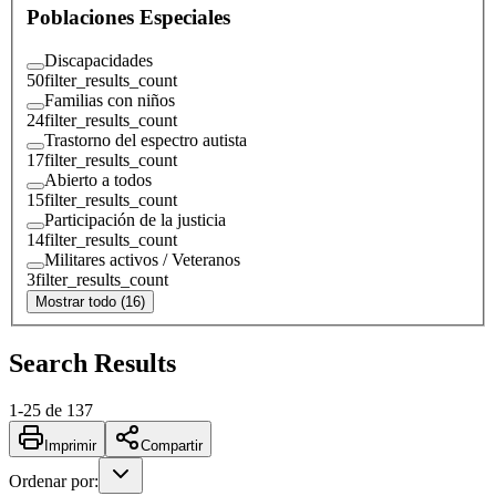
Poblaciones Especiales
Discapacidades
50
filter_results_count
Familias con niños
24
filter_results_count
Trastorno del espectro autista
17
filter_results_count
Abierto a todos
15
filter_results_count
Participación de la justicia
14
filter_results_count
Militares activos / Veteranos
3
filter_results_count
Mostrar todo (16)
Search Results
1
-
25
de
137
Imprimir
Compartir
Ordenar por
: