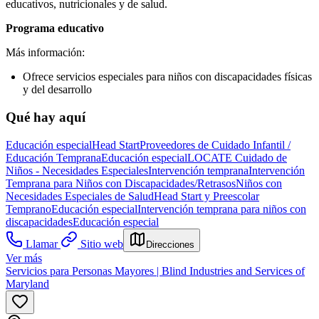
educativos, nutricionales y de salud.
Programa educativo
Más información:
Ofrece servicios especiales para niños con discapacidades físicas
y del desarrollo
Qué hay aquí
Educación especial
Head Start
Proveedores de Cuidado Infantil /
Educación Temprana
Educación especial
LOCATE Cuidado de
Niños - Necesidades Especiales
Intervención temprana
Intervención
Temprana para Niños con Discapacidades/Retrasos
Niños con
Necesidades Especiales de Salud
Head Start y Preescolar
Temprano
Educación especial
Intervención temprana para niños con
discapacidades
Educación especial
Llamar
Sitio web
Direcciones
Ver más
Servicios para Personas Mayores | Blind Industries and Services of
Maryland