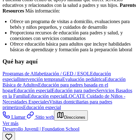
educativos y relacionados con la salud a padres y sus hijos.
Parents
Resources
Más información:
Ofrece un programa de visitas a domicilio, evaluaciones para
bebés y niños pequeños, y cuidados de desarrollo
Proporciona recursos de educación para padres y salud, y
conexiones con servicios comunitarios
Ofrece educación básica para adultos que incluye habilidades
básicas de aprendizaje y formación para la preparación laboral
Qué hay aquí
Programas de Alfabetización / GED / ESOL
Educación
especial
Intervención temprana
Evaluación pediátrica
Educación
Básica de Adultos
Educación para padres basada en el
hogar
Educación especial
Educación para padres
Servicios Basados
en la Familia
Educación especial
LOCATE Cuidado de Niños -
Necesidades Especiales
Visitas domiciliarias para padres
primerizos
Educación especial
Llamar
Sitio web
Direcciones
Ver más
Desarrollo Juvenil | Foundation School