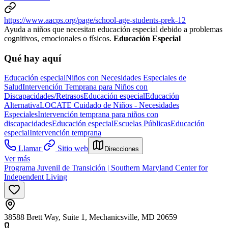
https://www.aacps.org/page/school-age-students-prek-12
Ayuda a niños que necesitan educación especial debido a problemas
cognitivos, emocionales o físicos.
Educación Especial
Qué hay aquí
Educación especial
Niños con Necesidades Especiales de
Salud
Intervención Temprana para Niños con
Discapacidades/Retrasos
Educación especial
Educación
Alternativa
LOCATE Cuidado de Niños - Necesidades
Especiales
Intervención temprana para niños con
discapacidades
Educación especial
Escuelas Públicas
Educación
especial
Intervención temprana
Llamar
Sitio web
Direcciones
Ver más
Programa Juvenil de Transición | Southern Maryland Center for
Independent Living
38588 Brett Way, Suite 1, Mechanicsville, MD 20659