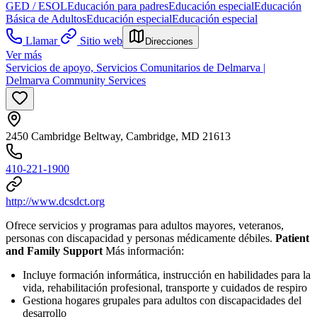
GED / ESOL
Educación para padres
Educación especial
Educación
Básica de Adultos
Educación especial
Educación especial
Llamar
Sitio web
Direcciones
Ver más
Servicios de apoyo, Servicios Comunitarios de Delmarva |
Delmarva Community Services
2450 Cambridge Beltway, Cambridge, MD 21613
410-221-1900
http://www.dcsdct.org
Ofrece servicios y programas para adultos mayores, veteranos,
personas con discapacidad y personas médicamente débiles.
Patient
and Family Support
Más información:
Incluye formación informática, instrucción en habilidades para la
vida, rehabilitación profesional, transporte y cuidados de respiro
Gestiona hogares grupales para adultos con discapacidades del
desarrollo