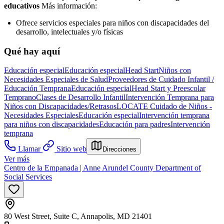
educativos
Más información:
Ofrece servicios especiales para niños con discapacidades del
desarrollo, intelectuales y/o físicas
Qué hay aquí
Educación especial
Educación especial
Head Start
Niños con
Necesidades Especiales de Salud
Proveedores de Cuidado Infantil /
Educación Temprana
Educación especial
Head Start y Preescolar
Temprano
Clases de Desarrollo Infantil
Intervención Temprana para
Niños con Discapacidades/Retrasos
LOCATE Cuidado de Niños -
Necesidades Especiales
Educación especial
Intervención temprana
para niños con discapacidades
Educación para padres
Intervención
temprana
Llamar
Sitio web
Direcciones
Ver más
Centro de la Empanada | Anne Arundel County Department of
Social Services
80 West Street, Suite C, Annapolis, MD 21401