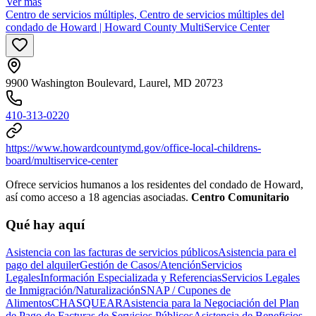
Ver más
Centro de servicios múltiples, Centro de servicios múltiples del
condado de Howard | Howard County MultiService Center
9900 Washington Boulevard, Laurel, MD 20723
410-313-0220
https://www.howardcountymd.gov/office-local-childrens-
board/multiservice-center
Ofrece servicios humanos a los residentes del condado de Howard,
así como acceso a 18 agencias asociadas.
Centro Comunitario
Qué hay aquí
Asistencia con las facturas de servicios públicos
Asistencia para el
pago del alquiler
Gestión de Casos/Atención
Servicios
Legales
Información Especializada y Referencias
Servicios Legales
de Inmigración/Naturalización
SNAP / Cupones de
Alimentos
CHASQUEAR
Asistencia para la Negociación del Plan
de Pago de Facturas de Servicios Públicos
Asistencia de Beneficios