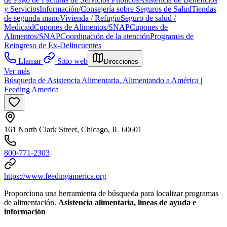
y Servicios
Información/Consejería sobre Seguros de Salud
Tiendas
de segunda mano
Vivienda / Refugio
Seguro de salud /
Medicaid
Cupones de Alimentos/SNAP
Cupones de
Alimentos/SNAP
Coordinación de la atención
Programas de
Reingreso de Ex-Delincuentes
Llamar
Sitio web
Direcciones
Ver más
Búsqueda de Asistencia Alimentaria, Alimentando a América |
Feeding America
161 North Clark Street, Chicago, IL 60601
800-771-2303
https://www.feedingamerica.org
Proporciona una herramienta de búsqueda para localizar programas
de alimentación.
Asistencia alimentaria, líneas de ayuda e
información