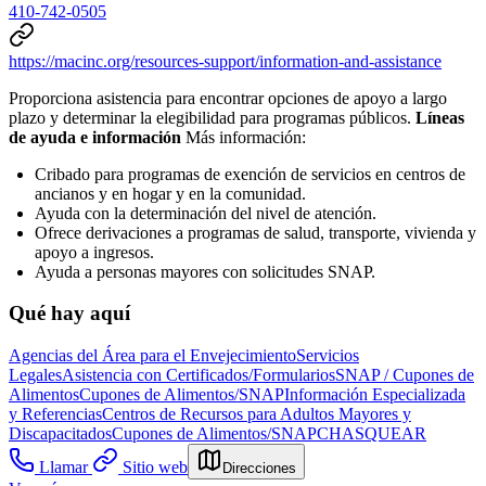
410-742-0505
https://macinc.org/resources-support/information-and-assistance
Proporciona asistencia para encontrar opciones de apoyo a largo
plazo y determinar la elegibilidad para programas públicos.
Líneas
de ayuda e información
Más información:
Cribado para programas de exención de servicios en centros de
ancianos y en hogar y en la comunidad.
Ayuda con la determinación del nivel de atención.
Ofrece derivaciones a programas de salud, transporte, vivienda y
apoyo a ingresos.
Ayuda a personas mayores con solicitudes SNAP.
Qué hay aquí
Agencias del Área para el Envejecimiento
Servicios
Legales
Asistencia con Certificados/Formularios
SNAP / Cupones de
Alimentos
Cupones de Alimentos/SNAP
Información Especializada
y Referencias
Centros de Recursos para Adultos Mayores y
Discapacitados
Cupones de Alimentos/SNAP
CHASQUEAR
Llamar
Sitio web
Direcciones