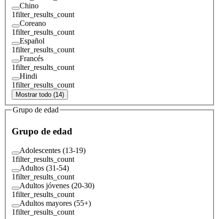
Chino
1
filter_results_count
Coreano
1
filter_results_count
Español
1
filter_results_count
Francés
1
filter_results_count
Hindi
1
filter_results_count
Mostrar todo (14)
Grupo de edad
Grupo de edad
Adolescentes (13-19)
1
filter_results_count
Adultos (31-54)
1
filter_results_count
Adultos jóvenes (20-30)
1
filter_results_count
Adultos mayores (55+)
1
filter_results_count