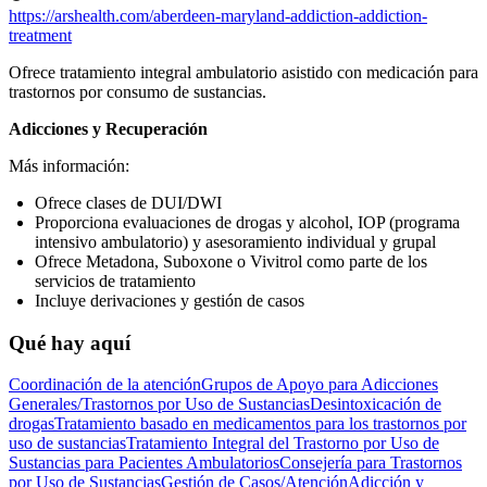
https://arshealth.com/aberdeen-maryland-addiction-addiction-
treatment
Ofrece tratamiento integral ambulatorio asistido con medicación para
trastornos por consumo de sustancias.
Adicciones y Recuperación
Más información:
Ofrece clases de DUI/DWI
Proporciona evaluaciones de drogas y alcohol, IOP (programa
intensivo ambulatorio) y asesoramiento individual y grupal
Ofrece Metadona, Suboxone o Vivitrol como parte de los
servicios de tratamiento
Incluye derivaciones y gestión de casos
Qué hay aquí
Coordinación de la atención
Grupos de Apoyo para Adicciones
Generales/Trastornos por Uso de Sustancias
Desintoxicación de
drogas
Tratamiento basado en medicamentos para los trastornos por
uso de sustancias
Tratamiento Integral del Trastorno por Uso de
Sustancias para Pacientes Ambulatorios
Consejería para Trastornos
por Uso de Sustancias
Gestión de Casos/Atención
Adicción y