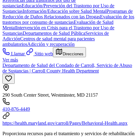
Referencias para trastornos por uso de
sustancias
Educación/Prevención del Trastorno por Uso de
Sustancias
Información/Educación sobre Salud Mental
Programas de
Reducción de Daños Relacionados con las Drogas
Evaluación de los
trastornos por consumo de sustancias
Evaluación de Salud
Mental
Intervención en Crisis para el Trastorno por Uso de
Sustancias
Departamentos de Salud Pública
Servicios de
Adicción
Centros de salud mental para pacientes
ambulatorios
Adicción y recuperación
Llamar
Sitio web
Direcciones
Ver más
Departamento de Salud del Condado de Carroll, Servicio de Abuso
de Sustancias | Carroll County Health Department
290 South Center Street, Westminster, MD 21157
410-876-4449
https://health.maryland.gov/carroll/Pages/Behavioral-Health.aspx
Proporciona recursos para el tratamiento y servicios de rehabilitación