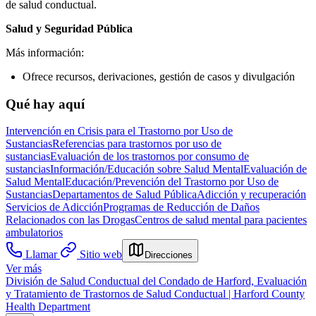
de salud conductual.
Salud y Seguridad Pública
Más información:
Ofrece recursos, derivaciones, gestión de casos y divulgación
Qué hay aquí
Intervención en Crisis para el Trastorno por Uso de
Sustancias
Referencias para trastornos por uso de
sustancias
Evaluación de los trastornos por consumo de
sustancias
Información/Educación sobre Salud Mental
Evaluación de
Salud Mental
Educación/Prevención del Trastorno por Uso de
Sustancias
Departamentos de Salud Pública
Adicción y recuperación
Servicios de Adicción
Programas de Reducción de Daños
Relacionados con las Drogas
Centros de salud mental para pacientes
ambulatorios
Llamar
Sitio web
Direcciones
Ver más
División de Salud Conductual del Condado de Harford, Evaluación
y Tratamiento de Trastornos de Salud Conductual | Harford County
Health Department