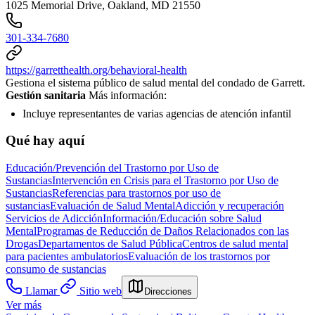
1025 Memorial Drive, Oakland, MD 21550
301-334-7680
https://garretthealth.org/behavioral-health
Gestiona el sistema público de salud mental del condado de Garrett.
Gestión sanitaria
Más información:
Incluye representantes de varias agencias de atención infantil
Qué hay aquí
Educación/Prevención del Trastorno por Uso de
Sustancias
Intervención en Crisis para el Trastorno por Uso de
Sustancias
Referencias para trastornos por uso de
sustancias
Evaluación de Salud Mental
Adicción y recuperación
Servicios de Adicción
Información/Educación sobre Salud
Mental
Programas de Reducción de Daños Relacionados con las
Drogas
Departamentos de Salud Pública
Centros de salud mental
para pacientes ambulatorios
Evaluación de los trastornos por
consumo de sustancias
Llamar
Sitio web
Direcciones
Ver más