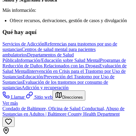
Más información:
Ofrece recursos, derivaciones, gestión de casos y divulgación
Qué hay aquí
Servicios de Adicción
Referencias para trastornos por uso de
sustancias
Centros de salud mental para pacientes
ambulatorios
Departamentos de Salud
Pública
Información/Educación sobre Salud Mental
Programas de
Reducción de Daños Relacionados con las Drogas
Evaluación de
Salud Mental
Intervención en Crisis para el Trastorno por Uso de
Sustancias
Educación/Prevención del Trastorno por Uso de
Sustancias
Evaluación de los trastornos por consumo de
sustancias
Adicción y recuperación
Llamar
Sitio web
Direcciones
Ver más
Condado de Baltimore, Oficina de Salud Conductual, Abuso de
Sustancias en Adultos | Baltimore County Health Department