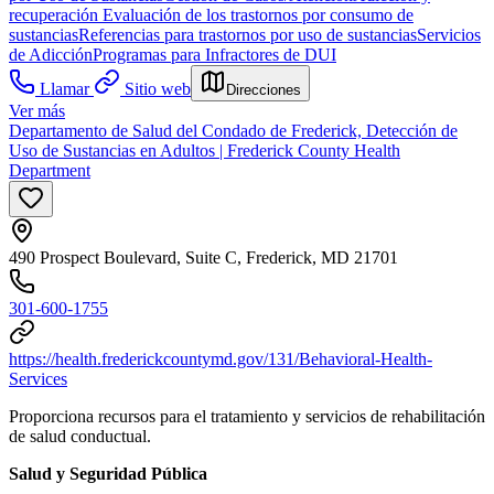
recuperación
Evaluación de los trastornos por consumo de
sustancias
Referencias para trastornos por uso de sustancias
Servicios
de Adicción
Programas para Infractores de DUI
Llamar
Sitio web
Direcciones
Ver más
Departamento de Salud del Condado de Frederick, Detección de
Uso de Sustancias en Adultos | Frederick County Health
Department
490 Prospect Boulevard, Suite C, Frederick, MD 21701
301-600-1755
https://health.frederickcountymd.gov/131/Behavioral-Health-
Services
Proporciona recursos para el tratamiento y servicios de rehabilitación
de salud conductual.
Salud y Seguridad Pública