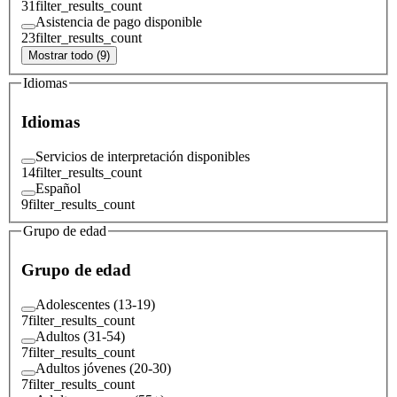
31
filter_results_count
Asistencia de pago disponible
23
filter_results_count
Mostrar todo (9)
Idiomas
Idiomas
Servicios de interpretación disponibles
14
filter_results_count
Español
9
filter_results_count
Grupo de edad
Grupo de edad
Adolescentes (13-19)
7
filter_results_count
Adultos (31-54)
7
filter_results_count
Adultos jóvenes (20-30)
7
filter_results_count