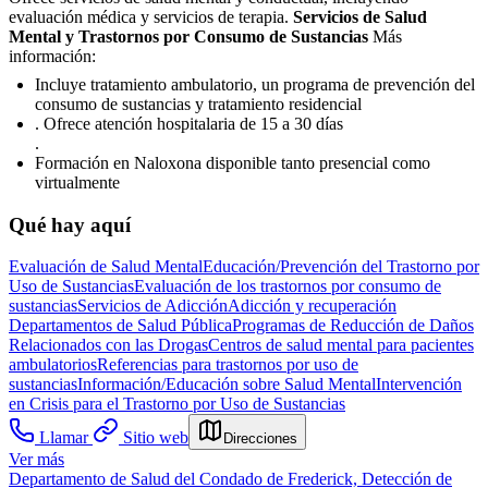
evaluación médica y servicios de terapia.
Servicios de Salud
Mental y Trastornos por Consumo de Sustancias
Más
información:
Incluye tratamiento ambulatorio, un programa de prevención del
consumo de sustancias y tratamiento residencial
. Ofrece atención hospitalaria de 15 a 30 días
.
Formación en Naloxona disponible tanto presencial como
virtualmente
Qué hay aquí
Evaluación de Salud Mental
Educación/Prevención del Trastorno por
Uso de Sustancias
Evaluación de los trastornos por consumo de
sustancias
Servicios de Adicción
Adicción y recuperación
Departamentos de Salud Pública
Programas de Reducción de Daños
Relacionados con las Drogas
Centros de salud mental para pacientes
ambulatorios
Referencias para trastornos por uso de
sustancias
Información/Educación sobre Salud Mental
Intervención
en Crisis para el Trastorno por Uso de Sustancias
Llamar
Sitio web
Direcciones
Ver más
Departamento de Salud del Condado de Frederick, Detección de