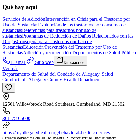
Qué hay aquí
Servicios de Adicción
Intervención en Crisis para el Trastorno por
Uso de Sustancias
Evaluación de los trastornos por consumo de
sustancias
Referencias para trastornos por uso de
sustancias
Programas de Reducción de Daños Relacionados con las
Drogas
Consejería para Trastornos por Uso de
Sustancias
Educación/Prevención del Trastorno por Uso de
Sustancias
Adicción y recuperación
Departamentos de Salud Pública
Llamar
Sitio web
Direcciones
Ver más
Departamento de Salud del Condado de Allegany, Salud
Conductual | Allegany County Health Department
12501 Willowbrook Road Southeast, Cumberland, MD 21502
301-759-5000
https://myalleganyhealth.org/behavioral-health-services
Ofrece servicios de salud mental y conductual, incluyendo