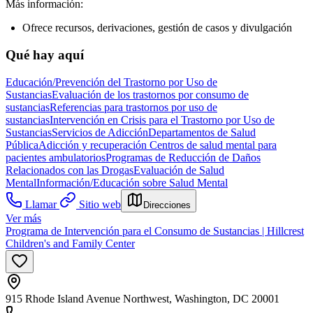
Más información:
Ofrece recursos, derivaciones, gestión de casos y divulgación
Qué hay aquí
Educación/Prevención del Trastorno por Uso de
Sustancias
Evaluación de los trastornos por consumo de
sustancias
Referencias para trastornos por uso de
sustancias
Intervención en Crisis para el Trastorno por Uso de
Sustancias
Servicios de Adicción
Departamentos de Salud
Pública
Adicción y recuperación
Centros de salud mental para
pacientes ambulatorios
Programas de Reducción de Daños
Relacionados con las Drogas
Evaluación de Salud
Mental
Información/Educación sobre Salud Mental
Llamar
Sitio web
Direcciones
Ver más
Programa de Intervención para el Consumo de Sustancias | Hillcrest
Children's and Family Center
915 Rhode Island Avenue Northwest, Washington, DC 20001