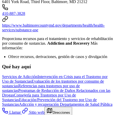
6401 York Road, Third Floor, Baltimore, MD 21212
410-887-3828
https://www.baltimorecountymd.gov/departments/health/health-
services/substance-use
Proporciona recursos para el tratamiento y servicios de rehabilitación
por consumo de sustancias.
Addiction and Recovery
Más
información:
Ofrece recursos, derivaciones, gestión de casos y divulgación
Qué hay aquí
Servicios de Adicción
Intervención en Crisis para el Trastorno por
Uso de Sustancias
Evaluación de los trastornos por consumo de
sustancias
Referencias para trastornos por uso de
sustancias
Programas de Reducción de Daños Relacionados con las
Drogas
Consejería para Trastornos por Uso de
Sustancias
Educación/Prevención del Trastorno por Uso de
Sustancias
Adicción y recuperación
Departamentos de Salud Pública
Llamar
Sitio web
Direcciones