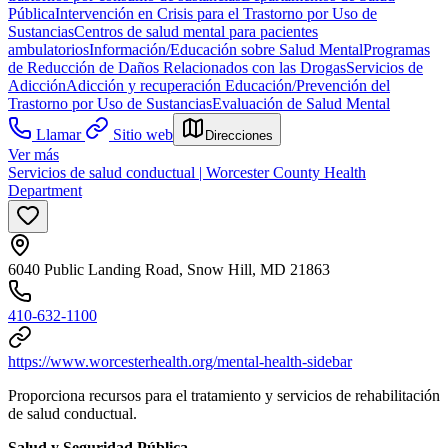
Pública
Intervención en Crisis para el Trastorno por Uso de
Sustancias
Centros de salud mental para pacientes
ambulatorios
Información/Educación sobre Salud Mental
Programas
de Reducción de Daños Relacionados con las Drogas
Servicios de
Adicción
Adicción y recuperación
Educación/Prevención del
Trastorno por Uso de Sustancias
Evaluación de Salud Mental
Llamar
Sitio web
Direcciones
Ver más
Servicios de salud conductual | Worcester County Health
Department
6040 Public Landing Road, Snow Hill, MD 21863
410-632-1100
https://www.worcesterhealth.org/mental-health-sidebar
Proporciona recursos para el tratamiento y servicios de rehabilitación
de salud conductual.
Salud y Seguridad Pública