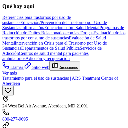
Qué hay aquí
Referencias para trastornos por uso de
sustancias
Educación/Prevención del Trastorno por Uso de
Sustancias
Información/Educación sobre Salud Mental
Programas de
Reducción de Daños Relacionados con las Drogas
Evaluación de los
trastornos por consumo de sustancias
Evaluación de Salud
Mental
Intervención en Crisis para el Trastorno por Uso de
Sustancias
Departamentos de Salud Pública
Servicios de
Adicción
Centros de salud mental para pacientes
ambulatorios
Adicción y recuperación
Llamar
Sitio web
Direcciones
Ver más
Tratamiento para el uso de sustancias | ARS Treatment Center of
Aberdeen
24 West Bel Air Avenue, Aberdeen, MD 21001
800-277-9695