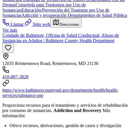
Drogas
Consejería para Trastornos por Uso de
Sustancias
Educación/Prevención del Trastorno por Uso de
Sustancias
Adicción y recuperación
Departamentos de Salud Pública
Llamar
Sitio web
Direcciones
Ver más
Condado de Baltimore, Oficina de Salud Conductual, Abuso de
Sustancias en Adultos | Baltimore County Health Department
12035 Reisterstown Road, Reisterstown, MD 21136
410-887-3828
https://www.baltimorecountymd.gov/departments/health/health-
services/substance-use
Proporciona recursos para el tratamiento y servicios de rehabilitación
por consumo de sustancias.
Addiction and Recovery
Más
información:
Ofrece recursos, derivaciones, gestión de casos y divulgación