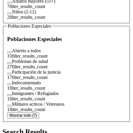
Adultos mayores (55+)
7
filter_results_count
Niños (2-12)
2
filter_results_count
Poblaciones Especiales
Poblaciones Especiales
Abierto a todos
33
filter_results_count
Problemas de salud
27
filter_results_count
Participación de la justicia
17
filter_results_count
Indocumentado
1
filter_results_count
Inmigrantes / Refugiados
1
filter_results_count
Militares activos / Veteranos
1
filter_results_count
Mostrar todo (7)
Search Results