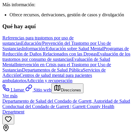
Más información:
Ofrece recursos, derivaciones, gestión de casos y divulgación
Qué hay aquí
Referencias para trastornos por uso de
sustancias
Educación/Prevención del Trastorno por Uso de
Sustancias
Información/Educación sobre Salud Mental
Programas de
Reducción de Daños Relacionados con las Drogas
Evaluación de los
trastornos por consumo de sustancias
Evaluación de Salud
Mental
Intervención en Crisis para el Trastorno por Uso de
Sustancias
Departamentos de Salud Pública
Servicios de
Adicción
Centros de salud mental para pacientes
ambulatorios
Adicción y recuperación
Llamar
Sitio web
Direcciones
Ver más
Departamento de Salud del Condado de Garrett, Autoridad de Salud
Conductual del Condado de Garrett | Garrett County Health
Department