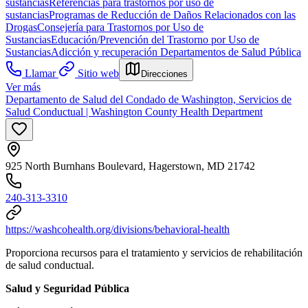
sustancias
Referencias para trastornos por uso de
sustancias
Programas de Reducción de Daños Relacionados con las
Drogas
Consejería para Trastornos por Uso de
Sustancias
Educación/Prevención del Trastorno por Uso de
Sustancias
Adicción y recuperación
Departamentos de Salud Pública
Llamar
Sitio web
Direcciones
Ver más
Departamento de Salud del Condado de Washington, Servicios de
Salud Conductual | Washington County Health Department
925 North Burnhans Boulevard, Hagerstown, MD 21742
240-313-3310
https://washcohealth.org/divisions/behavioral-health
Proporciona recursos para el tratamiento y servicios de rehabilitación
de salud conductual.
Salud y Seguridad Pública