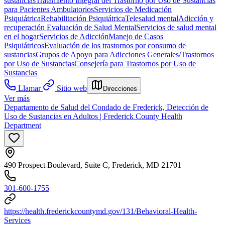
sustancias
Tratamiento Integral del Trastorno por Uso de Sustancias
para Pacientes Ambulatorios
Servicios de Medicación
Psiquiátrica
Rehabilitación Psiquiátrica
Telesalud mental
Adicción y
recuperación
Evaluación de Salud Mental
Servicios de salud mental
en el hogar
Servicios de Adicción
Manejo de Casos
Psiquiátricos
Evaluación de los trastornos por consumo de
sustancias
Grupos de Apoyo para Adicciones Generales/Trastornos
por Uso de Sustancias
Consejería para Trastornos por Uso de
Sustancias
Llamar
Sitio web
Direcciones
Ver más
Departamento de Salud del Condado de Frederick, Detección de
Uso de Sustancias en Adultos | Frederick County Health
Department
490 Prospect Boulevard, Suite C, Frederick, MD 21701
301-600-1755
https://health.frederickcountymd.gov/131/Behavioral-Health-
Services