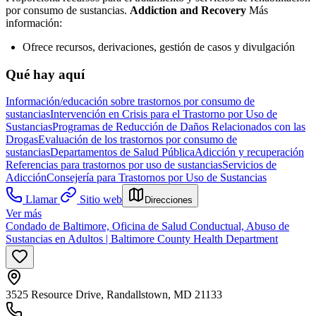
por consumo de sustancias.
Addiction and Recovery
Más
información:
Ofrece recursos, derivaciones, gestión de casos y divulgación
Qué hay aquí
Información/educación sobre trastornos por consumo de
sustancias
Intervención en Crisis para el Trastorno por Uso de
Sustancias
Programas de Reducción de Daños Relacionados con las
Drogas
Evaluación de los trastornos por consumo de
sustancias
Departamentos de Salud Pública
Adicción y recuperación
Referencias para trastornos por uso de sustancias
Servicios de
Adicción
Consejería para Trastornos por Uso de Sustancias
Llamar
Sitio web
Direcciones
Ver más
Condado de Baltimore, Oficina de Salud Conductual, Abuso de
Sustancias en Adultos | Baltimore County Health Department
3525 Resource Drive, Randallstown, MD 21133