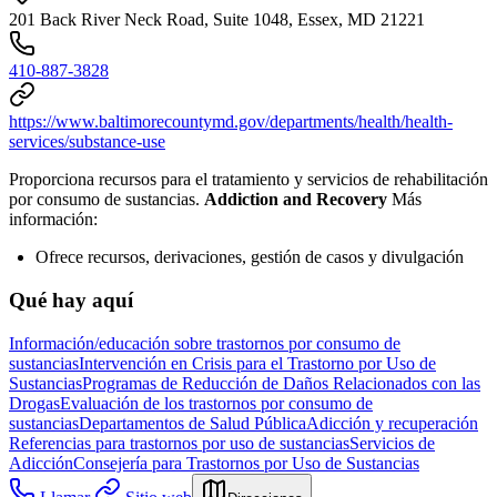
201 Back River Neck Road, Suite 1048, Essex, MD 21221
410-887-3828
https://www.baltimorecountymd.gov/departments/health/health-
services/substance-use
Proporciona recursos para el tratamiento y servicios de rehabilitación
por consumo de sustancias.
Addiction and Recovery
Más
información:
Ofrece recursos, derivaciones, gestión de casos y divulgación
Qué hay aquí
Información/educación sobre trastornos por consumo de
sustancias
Intervención en Crisis para el Trastorno por Uso de
Sustancias
Programas de Reducción de Daños Relacionados con las
Drogas
Evaluación de los trastornos por consumo de
sustancias
Departamentos de Salud Pública
Adicción y recuperación
Referencias para trastornos por uso de sustancias
Servicios de
Adicción
Consejería para Trastornos por Uso de Sustancias