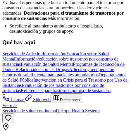
Evalúa a las personas que buscan tratamiento para el trastorno por
consumo de sustancias para proporcionar las derivaciones
adecuadas.
Derivaciones para el tratamiento de trastornos por
consumo de sustancias
Más información:
Se refiere al tratamiento ambulatorio e hospitalario,
desintoxicación y grupos de apoyo
Qué hay aquí
Servicios de Adicción
Información/Educación sobre Salud
Mental
Información/educación sobre trastornos por consumo de
sustancias
Evaluación de Salud Mental
Programas de Reducción de
Daños Relacionados con las Drogas
Adicción y recuperación
Centros de salud mental para pacientes ambulatorios
Departamentos
de Salud Pública
Intervención en Crisis para el Trastorno por Uso de
Sustancias
Evaluación de los trastornos por consumo de
sustancias
Referencias para trastornos por uso de sustancias
Llamar
Sitio web
Direcciones
Ver más
Servicios de salud conductual | Hope Health Systems