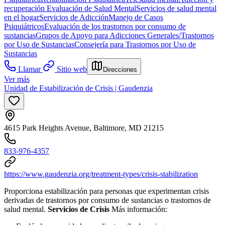
recuperación
Evaluación de Salud Mental
Servicios de salud mental
en el hogar
Servicios de Adicción
Manejo de Casos
Psiquiátricos
Evaluación de los trastornos por consumo de
sustancias
Grupos de Apoyo para Adicciones Generales/Trastornos
por Uso de Sustancias
Consejería para Trastornos por Uso de
Sustancias
Llamar
Sitio web
Direcciones
Ver más
Unidad de Estabilización de Crisis | Gaudenzia
4615 Park Heights Avenue, Baltimore, MD 21215
833-976-4357
https://www.gaudenzia.org/treatment-types/crisis-stabilization
Proporciona estabilización para personas que experimentan crisis
derivadas de trastornos por consumo de sustancias o trastornos de
salud mental.
Servicios de Crisis
Más información: