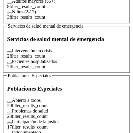
Adultos mayores (55+)
8
filter_results_count
Niños (2-12)
3
filter_results_count
Servicios de salud mental de emergencia
Servicios de salud mental de emergencia
Intervención en crisis
2
filter_results_count
Pacientes hospitalizados
2
filter_results_count
Poblaciones Especiales
Poblaciones Especiales
Abierto a todos
29
filter_results_count
Problemas de salud
23
filter_results_count
Participación de la justicia
17
filter_results_count
Indocumentado