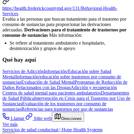
https://health.frederickcountymd.gov/131/Behavioral-Health-
Services
Evalúa a las personas que buscan tratamiento para el trastorno por
consumo de sustancias para proporcionar las derivaciones
adecuadas.
Derivaciones para el tratamiento de trastornos por
consumo de sustancias
Más información:
Se refiere al tratamiento ambulatorio e hospitalario,
desintoxicación y grupos de apoyo
Qué hay aquí
Servicios de Adicción
Información/Educación sobre Salud
Mental
Información/educación sobre trastornos por consumo de
sustancias
Evaluación de Salud Mental
Programas de Reducción de
Daños Relacionados con las Drogas
Adicción y recuperación
Centros de salud mental para pacientes ambulatorios
Departamentos
de Salud Pública
Intervención en Crisis para el Trastorno por Uso de
Sustancias
Evaluación de los trastornos por consumo de
sustancias
Referencias para trastornos por uso de sustancias
Llamar
Sitio web
Direcciones
Ver más
Servicios de salud conductual | Hope Health Systems