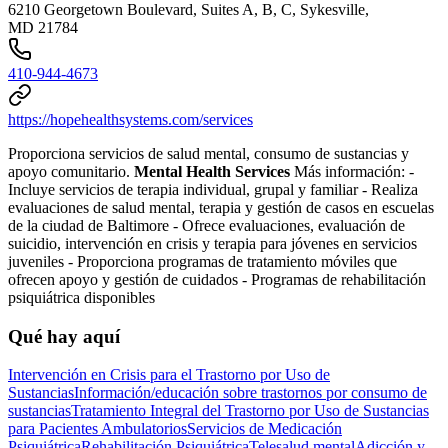
6210 Georgetown Boulevard, Suites A, B, C, Sykesville,
MD 21784
410-944-4673
https://hopehealthsystems.com/services
Proporciona servicios de salud mental, consumo de sustancias y
apoyo comunitario.
Mental Health Services
Más información:
-
Incluye servicios de terapia individual, grupal y familiar
-
Realiza
evaluaciones de salud mental, terapia y gestión de casos en escuelas
de la ciudad de Baltimore
-
Ofrece evaluaciones, evaluación de
suicidio, intervención en crisis y terapia para jóvenes en servicios
juveniles
-
Proporciona programas de tratamiento móviles que
ofrecen apoyo y gestión de cuidados
-
Programas de rehabilitación
psiquiátrica disponibles
Qué hay aquí
Intervención en Crisis para el Trastorno por Uso de
Sustancias
Información/educación sobre trastornos por consumo de
sustancias
Tratamiento Integral del Trastorno por Uso de Sustancias
para Pacientes Ambulatorios
Servicios de Medicación
Psiquiátrica
Rehabilitación Psiquiátrica
Telesalud mental
Adicción y