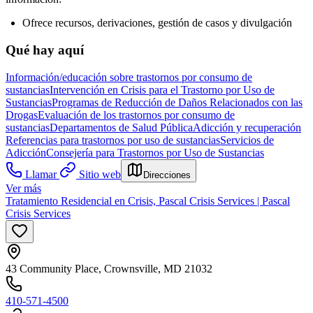
Ofrece recursos, derivaciones, gestión de casos y divulgación
Qué hay aquí
Información/educación sobre trastornos por consumo de
sustancias
Intervención en Crisis para el Trastorno por Uso de
Sustancias
Programas de Reducción de Daños Relacionados con las
Drogas
Evaluación de los trastornos por consumo de
sustancias
Departamentos de Salud Pública
Adicción y recuperación
Referencias para trastornos por uso de sustancias
Servicios de
Adicción
Consejería para Trastornos por Uso de Sustancias
Llamar
Sitio web
Direcciones
Ver más
Tratamiento Residencial en Crisis, Pascal Crisis Services | Pascal
Crisis Services
43 Community Place, Crownsville, MD 21032
410-571-4500