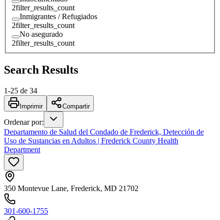
2
filter_results_count
Inmigrantes / Refugiados
2
filter_results_count
No asegurado
2
filter_results_count
Search Results
1
-
25
de
34
Imprimir
Compartir
Ordenar por
:
Departamento de Salud del Condado de Frederick, Detección de
Uso de Sustancias en Adultos | Frederick County Health
Department
350 Montevue Lane, Frederick, MD 21702
301-600-1755