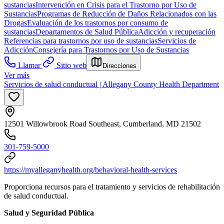
sustancias
Intervención en Crisis para el Trastorno por Uso de
Sustancias
Programas de Reducción de Daños Relacionados con las
Drogas
Evaluación de los trastornos por consumo de
sustancias
Departamentos de Salud Pública
Adicción y recuperación
Referencias para trastornos por uso de sustancias
Servicios de
Adicción
Consejería para Trastornos por Uso de Sustancias
Llamar
Sitio web
Direcciones
Ver más
Servicios de salud conductual | Allegany County Health Department
12501 Willowbrook Road Southeast, Cumberland, MD 21502
301-759-5000
https://myalleganyhealth.org/behavioral-health-services
Proporciona recursos para el tratamiento y servicios de rehabilitación
de salud conductual.
Salud y Seguridad Pública