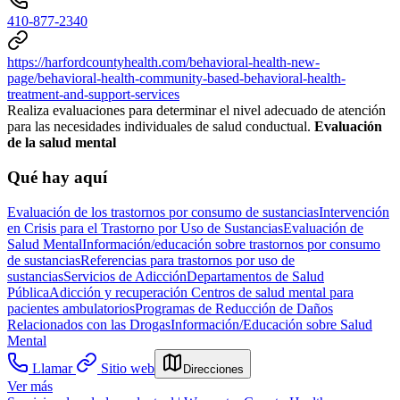
410-877-2340
https://harfordcountyhealth.com/behavioral-health-new-
page/behavioral-health-community-based-behavioral-health-
treatment-and-support-services
Realiza evaluaciones para determinar el nivel adecuado de atención
para las necesidades individuales de salud conductual.
Evaluación
de la salud mental
Qué hay aquí
Evaluación de los trastornos por consumo de sustancias
Intervención
en Crisis para el Trastorno por Uso de Sustancias
Evaluación de
Salud Mental
Información/educación sobre trastornos por consumo
de sustancias
Referencias para trastornos por uso de
sustancias
Servicios de Adicción
Departamentos de Salud
Pública
Adicción y recuperación
Centros de salud mental para
pacientes ambulatorios
Programas de Reducción de Daños
Relacionados con las Drogas
Información/Educación sobre Salud
Mental
Llamar
Sitio web
Direcciones
Ver más