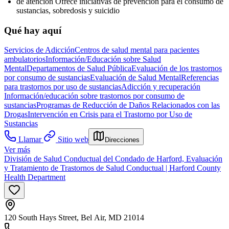
de atención Ofrece iniciativas de prevención para el consumo de
sustancias, sobredosis y suicidio
Qué hay aquí
Servicios de Adicción
Centros de salud mental para pacientes
ambulatorios
Información/Educación sobre Salud
Mental
Departamentos de Salud Pública
Evaluación de los trastornos
por consumo de sustancias
Evaluación de Salud Mental
Referencias
para trastornos por uso de sustancias
Adicción y recuperación
Información/educación sobre trastornos por consumo de
sustancias
Programas de Reducción de Daños Relacionados con las
Drogas
Intervención en Crisis para el Trastorno por Uso de
Sustancias
Llamar
Sitio web
Direcciones
Ver más
División de Salud Conductual del Condado de Harford, Evaluación
y Tratamiento de Trastornos de Salud Conductual | Harford County
Health Department
120 South Hays Street, Bel Air, MD 21014