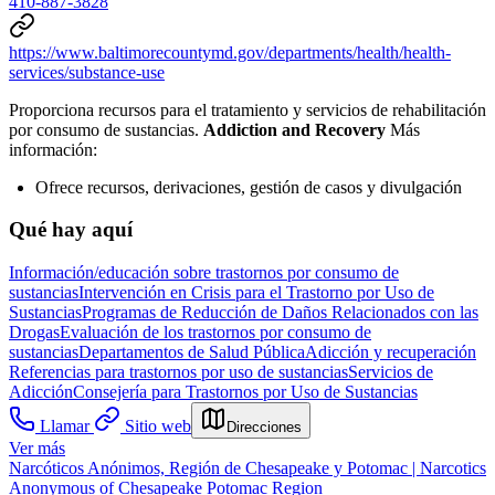
410-887-3828
https://www.baltimorecountymd.gov/departments/health/health-
services/substance-use
Proporciona recursos para el tratamiento y servicios de rehabilitación
por consumo de sustancias.
Addiction and Recovery
Más
información:
Ofrece recursos, derivaciones, gestión de casos y divulgación
Qué hay aquí
Información/educación sobre trastornos por consumo de
sustancias
Intervención en Crisis para el Trastorno por Uso de
Sustancias
Programas de Reducción de Daños Relacionados con las
Drogas
Evaluación de los trastornos por consumo de
sustancias
Departamentos de Salud Pública
Adicción y recuperación
Referencias para trastornos por uso de sustancias
Servicios de
Adicción
Consejería para Trastornos por Uso de Sustancias
Llamar
Sitio web
Direcciones
Ver más
Narcóticos Anónimos, Región de Chesapeake y Potomac | Narcotics
Anonymous of Chesapeake Potomac Region