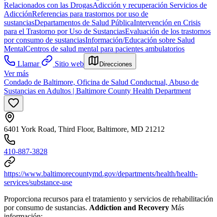
Relacionados con las Drogas
Adicción y recuperación
Servicios de
Adicción
Referencias para trastornos por uso de
sustancias
Departamentos de Salud Pública
Intervención en Crisis
para el Trastorno por Uso de Sustancias
Evaluación de los trastornos
por consumo de sustancias
Información/Educación sobre Salud
Mental
Centros de salud mental para pacientes ambulatorios
Llamar
Sitio web
Direcciones
Ver más
Condado de Baltimore, Oficina de Salud Conductual, Abuso de
Sustancias en Adultos | Baltimore County Health Department
6401 York Road, Third Floor, Baltimore, MD 21212
410-887-3828
https://www.baltimorecountymd.gov/departments/health/health-
services/substance-use
Proporciona recursos para el tratamiento y servicios de rehabilitación
por consumo de sustancias.
Addiction and Recovery
Más
información: