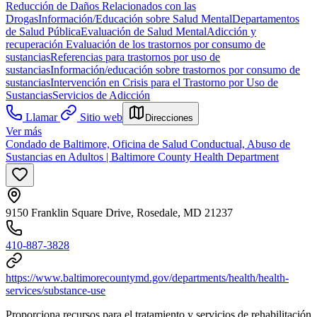
Reducción de Daños Relacionados con las
Drogas
Información/Educación sobre Salud Mental
Departamentos
de Salud Pública
Evaluación de Salud Mental
Adicción y
recuperación
Evaluación de los trastornos por consumo de
sustancias
Referencias para trastornos por uso de
sustancias
Información/educación sobre trastornos por consumo de
sustancias
Intervención en Crisis para el Trastorno por Uso de
Sustancias
Servicios de Adicción
Llamar
Sitio web
Direcciones
Ver más
Condado de Baltimore, Oficina de Salud Conductual, Abuso de
Sustancias en Adultos | Baltimore County Health Department
9150 Franklin Square Drive, Rosedale, MD 21237
410-887-3828
https://www.baltimorecountymd.gov/departments/health/health-
services/substance-use
Proporciona recursos para el tratamiento y servicios de rehabilitación