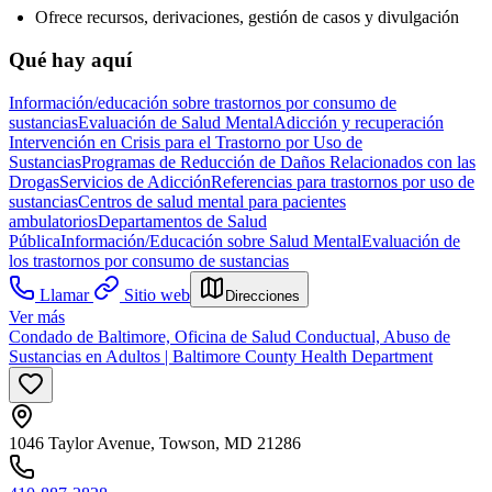
Ofrece recursos, derivaciones, gestión de casos y divulgación
Qué hay aquí
Información/educación sobre trastornos por consumo de
sustancias
Evaluación de Salud Mental
Adicción y recuperación
Intervención en Crisis para el Trastorno por Uso de
Sustancias
Programas de Reducción de Daños Relacionados con las
Drogas
Servicios de Adicción
Referencias para trastornos por uso de
sustancias
Centros de salud mental para pacientes
ambulatorios
Departamentos de Salud
Pública
Información/Educación sobre Salud Mental
Evaluación de
los trastornos por consumo de sustancias
Llamar
Sitio web
Direcciones
Ver más
Condado de Baltimore, Oficina de Salud Conductual, Abuso de
Sustancias en Adultos | Baltimore County Health Department
1046 Taylor Avenue, Towson, MD 21286