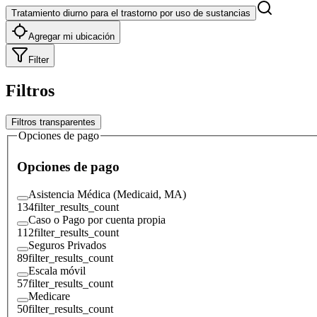
Tratamiento diurno para el trastorno por uso de sustancias
Agregar mi ubicación
Filter
Filtros
Filtros transparentes
Opciones de pago
Opciones de pago
Asistencia Médica (Medicaid, MA)
134
filter_results_count
Caso o Pago por cuenta propia
112
filter_results_count
Seguros Privados
89
filter_results_count
Escala móvil
57
filter_results_count
Medicare
50
filter_results_count