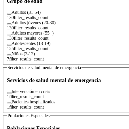
Grupo de edad
Adultos (31-54)
130
filter_results_count
Adultos jóvenes (20-30)
130
filter_results_count
Adultos mayores (55+)
130
filter_results_count
Adolescentes (13-19)
125
filter_results_count
Niños (2-12)
7
filter_results_count
Servicios de salud mental de emergencia
Servicios de salud mental de emergencia
Intervención en crisis
1
filter_results_count
Pacientes hospitalizados
1
filter_results_count
Poblaciones Especiales
Poblaciones Especiales