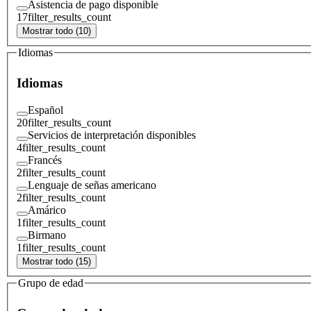
Asistencia de pago disponible
17
filter_results_count
Mostrar todo (10)
Idiomas
Idiomas
Español
20
filter_results_count
Servicios de interpretación disponibles
4
filter_results_count
Francés
2
filter_results_count
Lenguaje de señas americano
2
filter_results_count
Amárico
1
filter_results_count
Birmano
1
filter_results_count
Mostrar todo (15)
Grupo de edad