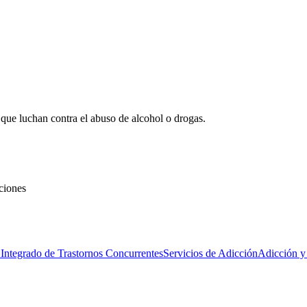
 que luchan contra el abuso de alcohol o drogas.
cciones
 Integrado de Trastornos Concurrentes
Servicios de Adicción
Adicción y