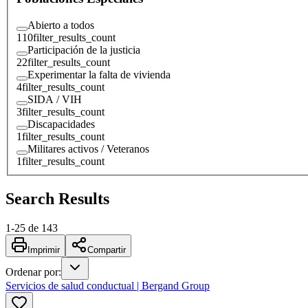
Abierto a todos
110
filter_results_count
Participación de la justicia
22
filter_results_count
Experimentar la falta de vivienda
4
filter_results_count
SIDA / VIH
3
filter_results_count
Discapacidades
1
filter_results_count
Militares activos / Veteranos
1
filter_results_count
Search Results
1
-
25
de
143
Imprimir
Compartir
Ordenar por
:
Servicios de salud conductual | Bergand Group