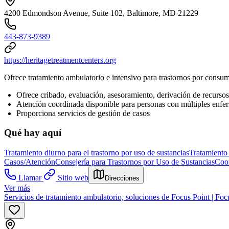
4200 Edmondson Avenue, Suite 102, Baltimore, MD 21229
443-873-9389
https://heritagetreatmentcenters.org
Ofrece tratamiento ambulatorio e intensivo para trastornos por consu
Ofrece cribado, evaluación, asesoramiento, derivación de recurso
Atención coordinada disponible para personas con múltiples enfe
Proporciona servicios de gestión de casos
Qué hay aquí
Tratamiento diurno para el trastorno por uso de sustancias
Tratamiento 
Casos/Atención
Consejería para Trastornos por Uso de Sustancias
Coor
Llamar
Sitio web
Direcciones
Ver más
Servicios de tratamiento ambulatorio, soluciones de Focus Point | Foc