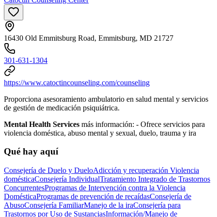
16430 Old Emmitsburg Road, Emmitsburg, MD 21727
301-631-1304
https://www.catoctincounseling.com/counseling
Proporciona asesoramiento ambulatorio en salud mental y servicios
de gestión de medicación psiquiátrica.
Mental Health Services
más información:
-
Ofrece servicios para
violencia doméstica, abuso mental y sexual, duelo, trauma y ira
Qué hay aquí
Consejería de Duelo y Duelo
Adicción y recuperación
Violencia
doméstica
Consejería Individual
Tratamiento Integrado de Trastornos
Concurrentes
Programas de Intervención contra la Violencia
Doméstica
Programas de prevención de recaídas
Consejería de
Abuso
Consejería Familiar
Manejo de la ira
Consejería para
Trastornos por Uso de Sustancias
Información/Manejo de