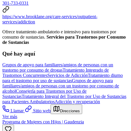
301-733-0331
https://www.brooklane.org/care-services/outpatient-
services/addiction
Ofrece tratamiento ambulatorio e intensivo para trastornos por
consumo de sustancias.
Servicios para Trastornos por Consumo
de Sustancias
Qué hay aquí
Grupos de apoyo para familiares/amigos de personas con un
trastorno por consumo de drogas
Tratamiento Integrado de
Trastornos Concurrentes
Servicios de Adicción
Tratamiento diurno
para el trastorno por uso de sustancias
Grupos de apoyo para
familiares/amigos de personas con un trastorno por consumo de
alcohol
Consejería para Trastornos por Uso de
Sustancias
Tratamiento Integral del Trastorno por Uso de Sustancias
para Pacientes Ambulatorios
Adicción y recuperación
Llamar
Sitio web
Direcciones
Ver más
Programa de Mujeres con Hijos | Gaudenzia