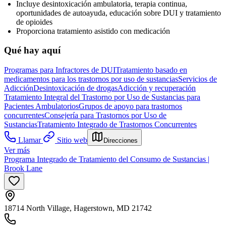
Incluye desintoxicación ambulatoria, terapia continua,
oportunidades de autoayuda, educación sobre DUI y tratamiento
de opioides
Proporciona tratamiento asistido con medicación
Qué hay aquí
Programas para Infractores de DUI
Tratamiento basado en
medicamentos para los trastornos por uso de sustancias
Servicios de
Adicción
Desintoxicación de drogas
Adicción y recuperación
Tratamiento Integral del Trastorno por Uso de Sustancias para
Pacientes Ambulatorios
Grupos de apoyo para trastornos
concurrentes
Consejería para Trastornos por Uso de
Sustancias
Tratamiento Integrado de Trastornos Concurrentes
Llamar
Sitio web
Direcciones
Ver más
Programa Integrado de Tratamiento del Consumo de Sustancias |
Brook Lane
18714 North Village, Hagerstown, MD 21742