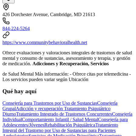
426 Dorchester Avenue, Cambridge, MD 21613
844-224-5264
https://www.communitybehavioralhealth.net
Ofrece evaluaciones y valoraciones integrales de trastornos de salud
mental y consumo de sustancias, asesoramiento y terapia, y gestión
de medicación.
Adicciones y Recuperación, Servicios
de Salud Mental Más información:
- Ofrece citas por telemedicina
-
Los servicios pueden variar según Ubicación
Qué hay aquí
Consejería para Trastornos por Uso de Sustancias
Consejería
Grupal
Adicción y recuperación
Tratamiento Psiquiátrico
Diurno
Tratamiento Integrado de Trastornos Concurrentes
Consejería
Individual
Comportamiento Infantil / Salud Mental
Consejería para
Adolescentes/Jóvenes
Rehabilitación Psiquiátrica
Tratamiento
Integral del Trastorno por Uso de Sustancias para Pacientes
Ambulatorios
Servicios de Medicación Psiquiátrica
Tratamiento