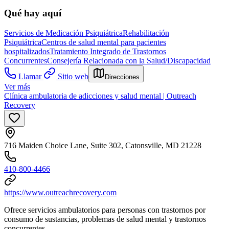
Qué hay aquí
Servicios de Medicación Psiquiátrica
Rehabilitación
Psiquiátrica
Centros de salud mental para pacientes
hospitalizados
Tratamiento Integrado de Trastornos
Concurrentes
Consejería Relacionada con la Salud/Discapacidad
Llamar
Sitio web
Direcciones
Ver más
Clínica ambulatoria de adicciones y salud mental | Outreach
Recovery
716 Maiden Choice Lane, Suite 302, Catonsville, MD 21228
410-800-4466
https://www.outreachrecovery.com
Ofrece servicios ambulatorios para personas con trastornos por
consumo de sustancias, problemas de salud mental y trastornos
concurrentes.