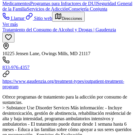
Medicamentos
Programas para Infractores de DUI
Seguridad General
de la Familia
Servicios de Adicción
Consejería Conjunta
Llamar
Sitio web
Direcciones
Ver más
Tratamiento del Consumo de Alcohol y Drogas | Gaudenzia
10225 Jensen Lane, Owings Mills, MD 21117
833-976-4357
https://www.gaudenzia.org/treatment-types/outpatient-treatment-
program
Ofrece programas de tratamiento para la adicción por consumo de
sustancias.
> Substance Use Disorder Services
Más información:
- Incluye
desintoxicación, gestión de abstinencia, rehabilitación residencial de
alta y baja intensidad, programas ambulatorios intensivos y
ambulatorios
- El tratamiento puede durar desde 1 semana hasta 6
meses
- Educa a las familias sobre cómo apoyar a sus seres queridos
en recuperación
- Servicios de Evaluación