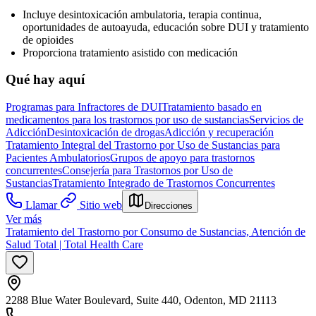
Incluye desintoxicación ambulatoria, terapia continua,
oportunidades de autoayuda, educación sobre DUI y tratamiento
de opioides
Proporciona tratamiento asistido con medicación
Qué hay aquí
Programas para Infractores de DUI
Tratamiento basado en
medicamentos para los trastornos por uso de sustancias
Servicios de
Adicción
Desintoxicación de drogas
Adicción y recuperación
Tratamiento Integral del Trastorno por Uso de Sustancias para
Pacientes Ambulatorios
Grupos de apoyo para trastornos
concurrentes
Consejería para Trastornos por Uso de
Sustancias
Tratamiento Integrado de Trastornos Concurrentes
Llamar
Sitio web
Direcciones
Ver más
Tratamiento del Trastorno por Consumo de Sustancias, Atención de
Salud Total | Total Health Care
2288 Blue Water Boulevard, Suite 440, Odenton, MD 21113