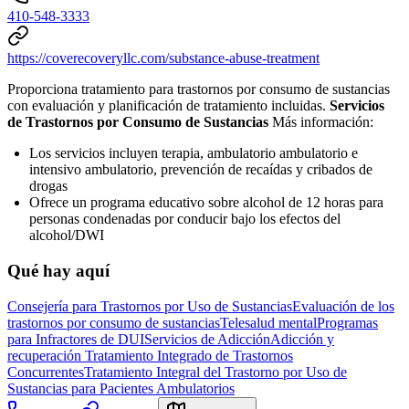
410-548-3333
https://coverecoveryllc.com/substance-abuse-treatment
Proporciona tratamiento para trastornos por consumo de sustancias
con evaluación y planificación de tratamiento incluidas.
Servicios
de Trastornos por Consumo de Sustancias
Más información:
Los servicios incluyen terapia, ambulatorio ambulatorio e
intensivo ambulatorio, prevención de recaídas y cribados de
drogas
Ofrece un programa educativo sobre alcohol de 12 horas para
personas condenadas por conducir bajo los efectos del
alcohol/DWI
Qué hay aquí
Consejería para Trastornos por Uso de Sustancias
Evaluación de los
trastornos por consumo de sustancias
Telesalud mental
Programas
para Infractores de DUI
Servicios de Adicción
Adicción y
recuperación
Tratamiento Integrado de Trastornos
Concurrentes
Tratamiento Integral del Trastorno por Uso de
Sustancias para Pacientes Ambulatorios