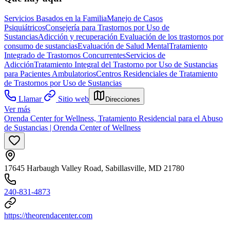
Servicios Basados en la Familia
Manejo de Casos
Psiquiátricos
Consejería para Trastornos por Uso de
Sustancias
Adicción y recuperación
Evaluación de los trastornos por
consumo de sustancias
Evaluación de Salud Mental
Tratamiento
Integrado de Trastornos Concurrentes
Servicios de
Adicción
Tratamiento Integral del Trastorno por Uso de Sustancias
para Pacientes Ambulatorios
Centros Residenciales de Tratamiento
de Trastornos por Uso de Sustancias
Llamar
Sitio web
Direcciones
Ver más
Orenda Center for Wellness, Tratamiento Residencial para el Abuso
de Sustancias | Orenda Center of Wellness
17645 Harbaugh Valley Road, Sabillasville, MD 21780
240-831-4873
https://theorendacenter.com