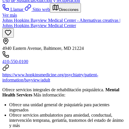
Uso de Sustancias
Adicción y recuperación
Llamar
Sitio web
Direcciones
Ver más
Johns Hopkins Bayview Medical Center - Alternativas creativas |
Johns Hopkins Bayview Medical Center
4940 Eastern Avenue, Baltimore, MD 21224
410-550-0100
https://www.hopkinsmedicine.org/psychiatry/patient-
information/bayview/adult
Ofrece servicios integrales de rehabilitación psiquiátrica.
Mental
Health Services
Más información:
Ofrece una unidad general de psiquiatría para pacientes
ingresados
Ofrece servicios ambulatorios para ansiedad, conductual,
intervención temprana, geriatría, trastornos del estado de ánimo
y más