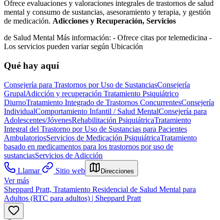
Ofrece evaluaciones y valoraciones integrales de trastornos de salud
mental y consumo de sustancias, asesoramiento y terapia, y gestión
de medicación.
Adicciones y Recuperación, Servicios
de Salud Mental Más información:
- Ofrece citas por telemedicina
-
Los servicios pueden variar según Ubicación
Qué hay aquí
Consejería para Trastornos por Uso de Sustancias
Consejería
Grupal
Adicción y recuperación
Tratamiento Psiquiátrico
Diurno
Tratamiento Integrado de Trastornos Concurrentes
Consejería
Individual
Comportamiento Infantil / Salud Mental
Consejería para
Adolescentes/Jóvenes
Rehabilitación Psiquiátrica
Tratamiento
Integral del Trastorno por Uso de Sustancias para Pacientes
Ambulatorios
Servicios de Medicación Psiquiátrica
Tratamiento
basado en medicamentos para los trastornos por uso de
sustancias
Servicios de Adicción
Llamar
Sitio web
Direcciones
Ver más
Sheppard Pratt, Tratamiento Residencial de Salud Mental para
Adultos (RTC para adultos) | Sheppard Pratt