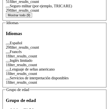
51
filter_results_count
Seguro militar (por ejemplo, TRICARE)
29
filter_results_count
Mostrar todo (9)
Idiomas
Idiomas
Español
29
filter_results_count
Francés
1
filter_results_count
Inglés limitado
1
filter_results_count
Lenguaje de señas americano
1
filter_results_count
Servicios de interpretación disponibles
1
filter_results_count
Grupo de edad
Grupo de edad