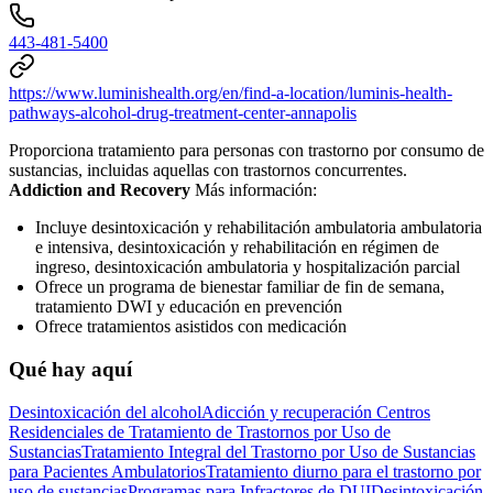
443-481-5400
https://www.luminishealth.org/en/find-a-location/luminis-health-
pathways-alcohol-drug-treatment-center-annapolis
Proporciona tratamiento para personas con trastorno por consumo de
sustancias, incluidas aquellas con trastornos concurrentes.
Addiction and Recovery
Más información:
Incluye desintoxicación y rehabilitación ambulatoria ambulatoria
e intensiva, desintoxicación y rehabilitación en régimen de
ingreso, desintoxicación ambulatoria y hospitalización parcial
Ofrece un programa de bienestar familiar de fin de semana,
tratamiento DWI y educación en prevención
Ofrece tratamientos asistidos con medicación
Qué hay aquí
Desintoxicación del alcohol
Adicción y recuperación
Centros
Residenciales de Tratamiento de Trastornos por Uso de
Sustancias
Tratamiento Integral del Trastorno por Uso de Sustancias
para Pacientes Ambulatorios
Tratamiento diurno para el trastorno por
uso de sustancias
Programas para Infractores de DUI
Desintoxicación