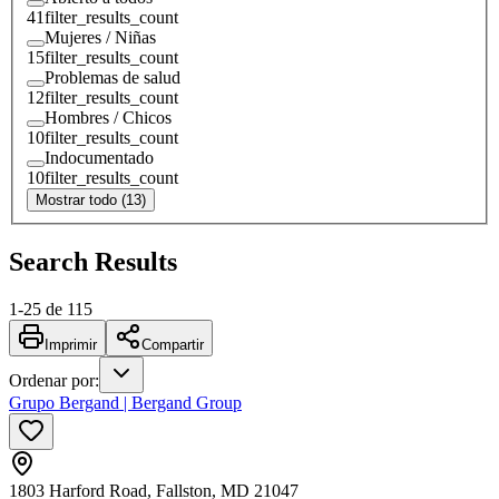
41
filter_results_count
Mujeres / Niñas
15
filter_results_count
Problemas de salud
12
filter_results_count
Hombres / Chicos
10
filter_results_count
Indocumentado
10
filter_results_count
Mostrar todo (13)
Search Results
1
-
25
de
115
Imprimir
Compartir
Ordenar por
:
Grupo Bergand | Bergand Group
1803 Harford Road, Fallston, MD 21047