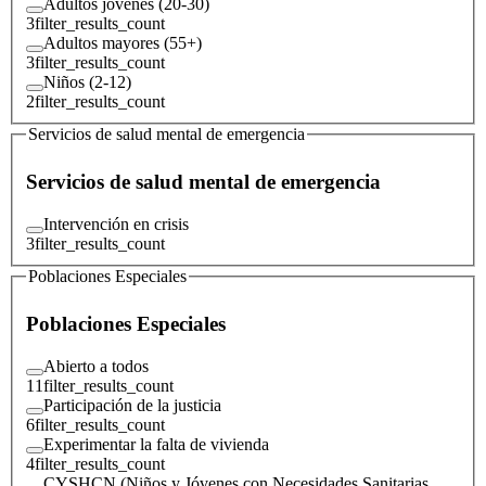
Adultos jóvenes (20-30)
3
filter_results_count
Adultos mayores (55+)
3
filter_results_count
Niños (2-12)
2
filter_results_count
Servicios de salud mental de emergencia
Servicios de salud mental de emergencia
Intervención en crisis
3
filter_results_count
Poblaciones Especiales
Poblaciones Especiales
Abierto a todos
11
filter_results_count
Participación de la justicia
6
filter_results_count
Experimentar la falta de vivienda
4
filter_results_count
CYSHCN (Niños y Jóvenes con Necesidades Sanitarias