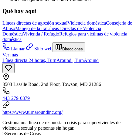
Qué hay aquí
Líneas directas de agresión sexual
Violencia doméstica
Consejería de
Abuso
Manejo de la ira
Líneas Directas de Violencia
Doméstica
Vivienda / Refugio
Refugios para víctimas de violencia
doméstica
Llamar
Sitio web
Direcciones
Ver más
Línea directa 24 horas, TurnAround | TurnAround
8503 Lasalle Road, 2nd Floor, Towson, MD 21286
443-279-0379
https://www.turnaroundinc.org/
Gestiona una línea de respuesta a crisis para supervivientes de
violencia sexual y personas sin hogar.
>Servicios de Crisis