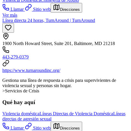
Violencia Doméstica
Consejería de Abuso
Llamar
Sitio web
Direcciones
Ver más
Línea directa 24 horas, TurnAround | TurnAround
1900 North Howard Street, Suite 201, Baltimore, MD 21218
443-279-0379
https://www.turnaroundinc.org/
Gestiona una línea de respuesta a crisis para supervivientes de
violencia sexual y personas sin hogar.
>Servicios de Crisis
Qué hay aquí
Violencia doméstica
Líneas Directas de Violencia Doméstica
Líneas
directas de agresión sexual
Llamar
Sitio web
Direcciones