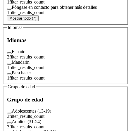
1
filter_results_count
Póngase en contacto para obtener más detalles
1
filter_results_count
Mostrar todo (7)
Idiomas
Idiomas
Español
2
filter_results_count
Mandarín
1
filter_results_count
Para hacer
1
filter_results_count
Grupo de edad
Grupo de edad
Adolescentes (13-19)
3
filter_results_count
Adultos (31-54)
3
filter_results_count