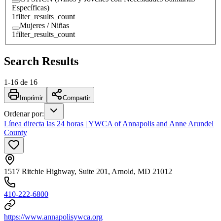
Específicas)
1
filter_results_count
Mujeres / Niñas
1
filter_results_count
Search Results
1
-
16
de
16
Imprimir
Compartir
Ordenar por
:
Línea directa las 24 horas | YWCA of Annapolis and Anne Arundel
County
1517 Ritchie Highway, Suite 201, Arnold, MD 21012
410-222-6800
https://www.annapolisywca.org