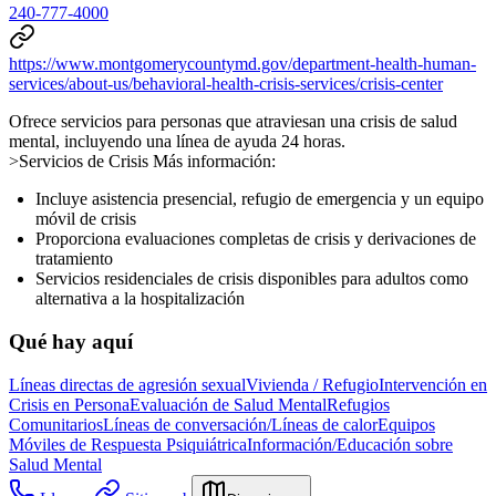
240-777-4000
https://www.montgomerycountymd.gov/department-health-human-
services/about-us/behavioral-health-crisis-services/crisis-center
Ofrece servicios para personas que atraviesan una crisis de salud
mental, incluyendo una línea de ayuda 24 horas.
>Servicios de Crisis Más información:
Incluye asistencia presencial, refugio de emergencia y un equipo
móvil de crisis
Proporciona evaluaciones completas de crisis y derivaciones de
tratamiento
Servicios residenciales de crisis disponibles para adultos como
alternativa a la hospitalización
Qué hay aquí
Líneas directas de agresión sexual
Vivienda / Refugio
Intervención en
Crisis en Persona
Evaluación de Salud Mental
Refugios
Comunitarios
Líneas de conversación/Líneas de calor
Equipos
Móviles de Respuesta Psiquiátrica
Información/Educación sobre
Salud Mental