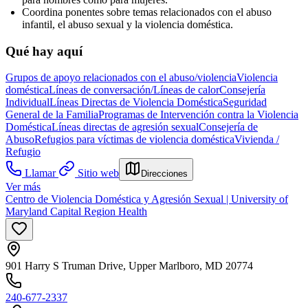
Coordina ponentes sobre temas relacionados con el abuso
infantil, el abuso sexual y la violencia doméstica.
Qué hay aquí
Grupos de apoyo relacionados con el abuso/violencia
Violencia
doméstica
Líneas de conversación/Líneas de calor
Consejería
Individual
Líneas Directas de Violencia Doméstica
Seguridad
General de la Familia
Programas de Intervención contra la Violencia
Doméstica
Líneas directas de agresión sexual
Consejería de
Abuso
Refugios para víctimas de violencia doméstica
Vivienda /
Refugio
Llamar
Sitio web
Direcciones
Ver más
Centro de Violencia Doméstica y Agresión Sexual | University of
Maryland Capital Region Health
901 Harry S Truman Drive, Upper Marlboro, MD 20774
240-677-2337