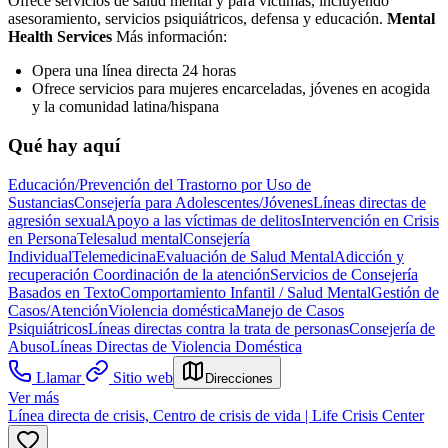
Ofrece servicios de salud mental y para víctimas, incluyendo
asesoramiento, servicios psiquiátricos, defensa y educación.
Mental
Health Services
Más información:
Opera una línea directa 24 horas
Ofrece servicios para mujeres encarceladas, jóvenes en acogida
y la comunidad latina/hispana
Qué hay aquí
Educación/Prevención del Trastorno por Uso de
Sustancias
Consejería para Adolescentes/Jóvenes
Líneas directas de
agresión sexual
Apoyo a las víctimas de delitos
Intervención en Crisis
en Persona
Telesalud mental
Consejería
Individual
Telemedicina
Evaluación de Salud Mental
Adicción y
recuperación
Coordinación de la atención
Servicios de Consejería
Basados en Texto
Comportamiento Infantil / Salud Mental
Gestión de
Casos/Atención
Violencia doméstica
Manejo de Casos
Psiquiátricos
Líneas directas contra la trata de personas
Consejería de
Abuso
Líneas Directas de Violencia Doméstica
Llamar
Sitio web
Direcciones
Ver más
Línea directa de crisis, Centro de crisis de vida | Life Crisis Center