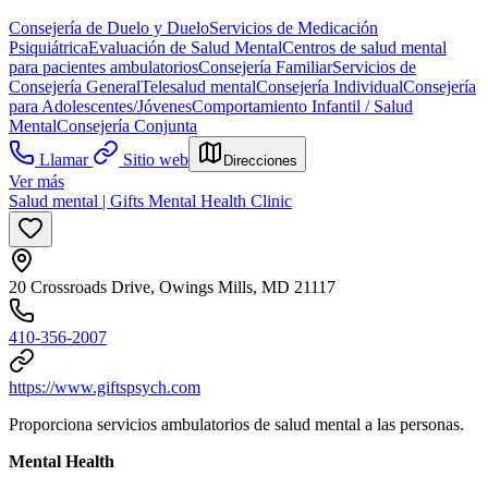
Consejería de Duelo y Duelo
Servicios de Medicación
Psiquiátrica
Evaluación de Salud Mental
Centros de salud mental
para pacientes ambulatorios
Consejería Familiar
Servicios de
Consejería General
Telesalud mental
Consejería Individual
Consejería
para Adolescentes/Jóvenes
Comportamiento Infantil / Salud
Mental
Consejería Conjunta
Llamar
Sitio web
Direcciones
Ver más
Salud mental | Gifts Mental Health Clinic
20 Crossroads Drive, Owings Mills, MD 21117
410-356-2007
https://www.giftspsych.com
Proporciona servicios ambulatorios de salud mental a las personas.
Mental Health