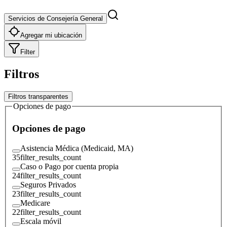
Servicios de Consejería General
Agregar mi ubicación
Filter
Filtros
Filtros transparentes
Opciones de pago
Opciones de pago
Asistencia Médica (Medicaid, MA)
35
filter_results_count
Caso o Pago por cuenta propia
24
filter_results_count
Seguros Privados
23
filter_results_count
Medicare
22
filter_results_count
Escala móvil