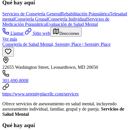
Qué hay aquí
Servicios de Consejería General
Rehabilitación Psiquiátrica
Telesalud
mental
Consejería Grupal
Consejería Individual
Servicios de
Medicación Psiquiátrica
Evaluación de Salud Mental
Llamar
Sitio web
Direcciones
Ver más
Consejería de Salud Mental, Serenity Place | Serenity Place
22655 Washington Street, Leonardtown, MD 20650
301-690-8008
https://www.serenityplacellc.com/services
Ofrece servicios de asesoramiento en salud mental, incluyendo
asesoramiento individual, familiar, grupal y de pareja.
Servicios de
Salud Mental
Qué hay aquí