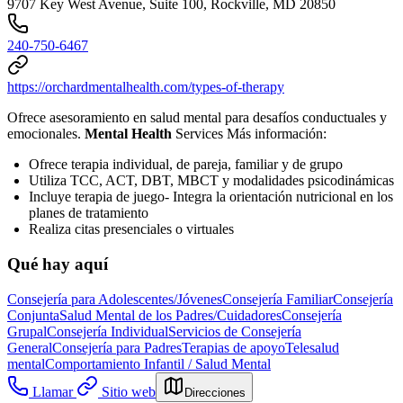
9707 Key West Avenue, Suite 100, Rockville, MD 20850
240-750-6467
https://orchardmentalhealth.com/types-of-therapy
Ofrece asesoramiento en salud mental para desafíos conductuales y
emocionales.
Mental Health
Services Más información:
Ofrece terapia individual, de pareja, familiar y de grupo
Utiliza TCC, ACT, DBT, MBCT y modalidades psicodinámicas
Incluye terapia de juego- Integra la orientación nutricional en los
planes de tratamiento
Realiza citas presenciales o virtuales
Qué hay aquí
Consejería para Adolescentes/Jóvenes
Consejería Familiar
Consejería
Conjunta
Salud Mental de los Padres/Cuidadores
Consejería
Grupal
Consejería Individual
Servicios de Consejería
General
Consejería para Padres
Terapias de apoyo
Telesalud
mental
Comportamiento Infantil / Salud Mental
Llamar
Sitio web
Direcciones