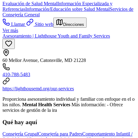
Evaluación de Salud Mental
Información Especializada y
Referencias
Información/Educación sobre Salud Mental
Servicios de
Consejería General
Llamar
Sitio web
Direcciones
Ver más
Asesoramiento | Lighthouse Youth and Family Services
60 Mellor Avenue, Catonsville, MD 21228
410-788-5483
https://lighthousemd.org/our-services
Proporciona asesoramiento individual y familiar con enfoque en el o
los niños.
Mental Health Services
Más información:
- Ofrece
servicios de gestión de la ira
Qué hay aquí
Consejería Grupal
Consejería para Padres
Comportamiento Infantil /