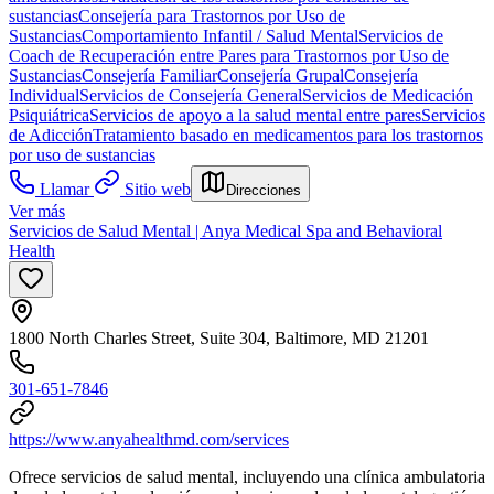
sustancias
Consejería para Trastornos por Uso de
Sustancias
Comportamiento Infantil / Salud Mental
Servicios de
Coach de Recuperación entre Pares para Trastornos por Uso de
Sustancias
Consejería Familiar
Consejería Grupal
Consejería
Individual
Servicios de Consejería General
Servicios de Medicación
Psiquiátrica
Servicios de apoyo a la salud mental entre pares
Servicios
de Adicción
Tratamiento basado en medicamentos para los trastornos
por uso de sustancias
Llamar
Sitio web
Direcciones
Ver más
Servicios de Salud Mental | Anya Medical Spa and Behavioral
Health
1800 North Charles Street, Suite 304, Baltimore, MD 21201
301-651-7846
https://www.anyahealthmd.com/services
Ofrece servicios de salud mental, incluyendo una clínica ambulatoria