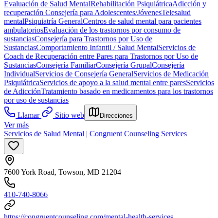
Evaluación de Salud Mental
Rehabilitación Psiquiátrica
Adicción y
recuperación
Consejería para Adolescentes/Jóvenes
Telesalud
mental
Psiquiatría General
Centros de salud mental para pacientes
ambulatorios
Evaluación de los trastornos por consumo de
sustancias
Consejería para Trastornos por Uso de
Sustancias
Comportamiento Infantil / Salud Mental
Servicios de
Coach de Recuperación entre Pares para Trastornos por Uso de
Sustancias
Consejería Familiar
Consejería Grupal
Consejería
Individual
Servicios de Consejería General
Servicios de Medicación
Psiquiátrica
Servicios de apoyo a la salud mental entre pares
Servicios
de Adicción
Tratamiento basado en medicamentos para los trastornos
por uso de sustancias
Llamar
Sitio web
Direcciones
Ver más
Servicios de Salud Mental | Congruent Counseling Services
7600 York Road, Towson, MD 21204
410-740-8066
https://congruentcounseling.com/mental-health-services