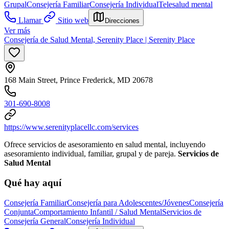
Grupal
Consejería Familiar
Consejería Individual
Telesalud mental
Llamar
Sitio web
Direcciones
Ver más
Consejería de Salud Mental, Serenity Place | Serenity Place
168 Main Street, Prince Frederick, MD 20678
301-690-8008
https://www.serenityplacellc.com/services
Ofrece servicios de asesoramiento en salud mental, incluyendo
asesoramiento individual, familiar, grupal y de pareja.
Servicios de
Salud Mental
Qué hay aquí
Consejería Familiar
Consejería para Adolescentes/Jóvenes
Consejería
Conjunta
Comportamiento Infantil / Salud Mental
Servicios de
Consejería General
Consejería Individual