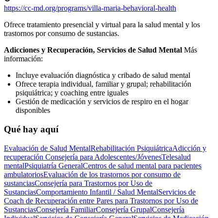
https://cc-md.org/programs/villa-maria-behavioral-health
Ofrece tratamiento presencial y virtual para la salud mental y los
trastornos por consumo de sustancias.
Adicciones y Recuperación, Servicios de Salud Mental
Más
información:
Incluye evaluación diagnóstica y cribado de salud mental
Ofrece terapia individual, familiar y grupal; rehabilitación
psiquiátrica; y coaching entre iguales
Gestión de medicación y servicios de respiro en el hogar
disponibles
Qué hay aquí
Evaluación de Salud Mental
Rehabilitación Psiquiátrica
Adicción y
recuperación
Consejería para Adolescentes/Jóvenes
Telesalud
mental
Psiquiatría General
Centros de salud mental para pacientes
ambulatorios
Evaluación de los trastornos por consumo de
sustancias
Consejería para Trastornos por Uso de
Sustancias
Comportamiento Infantil / Salud Mental
Servicios de
Coach de Recuperación entre Pares para Trastornos por Uso de
Sustancias
Consejería Familiar
Consejería Grupal
Consejería