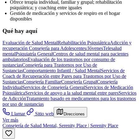
Ofrece terapia individual, familiar y grupal; rehabilitación
psiquiátrica; y coaching entre iguales
Gestión de medicación y servicios de respiro en el hogar
disponibles
Qué hay aquí
Evaluación de Salud Mental
Rehabilitación Psiquiátrica
Adicción y
recuperación
Consejería para Adolescentes/Jóvenes
Telesalud
mental
Psiquiatría General
Centros de salud mental para pacientes
ambulatorios
Evaluación de los trastornos por consumo de
sustancias
Consejería para Trastornos por Uso de
Sustancias
Comportamiento Infantil / Salud Mental
Servicios de
Coach de Recuperación entre Pares para Trastornos por Uso de
Sustancias
Consejería Familiar
Consejería Grupal
Consejería
Individual
Servicios de Consejería General
Servicios de Medicación
Psiquiátrica
Servicios de apoyo a la salud mental entre pares
Servicios
de Adicción
Tratamiento basado en medicamentos para los trastornos
por uso de sustancias
Llamar
Sitio web
Direcciones
Ver más
Consejería de Salud Mental, Serenity Place | Serenity Place