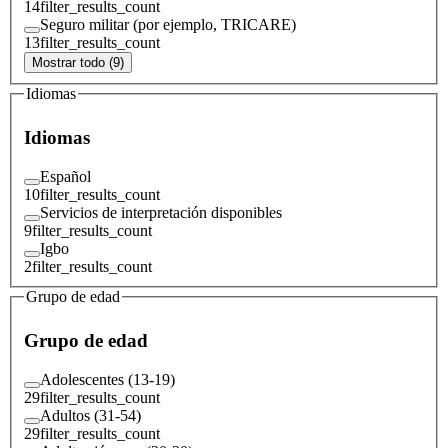
14
filter_results_count
Seguro militar (por ejemplo, TRICARE)
13
filter_results_count
Mostrar todo (9)
Idiomas
Idiomas
Español
10
filter_results_count
Servicios de interpretación disponibles
9
filter_results_count
Igbo
2
filter_results_count
Grupo de edad
Grupo de edad
Adolescentes (13-19)
29
filter_results_count
Adultos (31-54)
29
filter_results_count