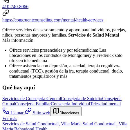
410-740-8066
https://congruentcounseling.com/mental-health-services
Ofrece servicios de asesoramiento y apoyo para individuos, parejas,
niños, personas mayores y familias.
Servicios de Salud Mental
Más información:
Ofrece servicios presenciales y por telemedicina; Las
ubicaciones en los condados de Montgomery y Frederick solo
ofrecen telemedicina
Ofrece asistencia con depresión, ansiedad, terapia cognitivo-
conductual (TCC), gestión de la ira, terapia conductual, duelo,
tratamientos psiquiátricos y más
Qué hay aquí
Servicios de Consejería General
Consejería de Suicidio
Consejería
Grupal
Consejería Familiar
Consejería Individual
Telesalud mental
Llamar
Sitio web
Direcciones
Ver más
Servicios de Salud Conductual, Villa María Salud Conductual | Villa
Maria Behavioral Health