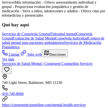
Services
Más información:
- Ofrece asesoramiento individual y
grupal
- Proporciona evaluación psiquiátrica y gestión de
medicación
- Sirve a niños, adolescentes y adultos
- Ofrece citas por
telemedicina y presenciales
Qué hay aquí
Servicios de Consejería General
Telesalud mental
Consejería
Grupal
Evaluación de Salud Mental
Consejería Individual
Centros de
salud mental para pacientes ambulatorios
Servicios de Medicación
Psiquiátrica
Llamar
Sitio web
Direcciones
Ver más
Servicios de Salud Mental | Congruent Counseling Services
740 Light Street, Baltimore, MD 21230
410-740-8066
https://congruentcounseling.com/mental-health-services