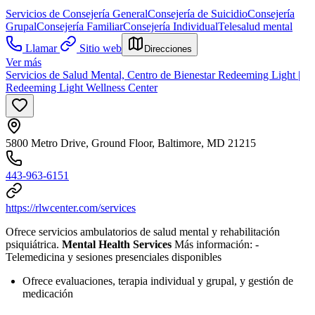
Servicios de Consejería General
Consejería de Suicidio
Consejería
Grupal
Consejería Familiar
Consejería Individual
Telesalud mental
Llamar
Sitio web
Direcciones
Ver más
Servicios de Salud Mental, Centro de Bienestar Redeeming Light |
Redeeming Light Wellness Center
5800 Metro Drive, Ground Floor, Baltimore, MD 21215
443-963-6151
https://rlwcenter.com/services
Ofrece servicios ambulatorios de salud mental y rehabilitación
psiquiátrica.
Mental Health Services
Más información:
-
Telemedicina y sesiones presenciales disponibles
Ofrece evaluaciones, terapia individual y grupal, y gestión de
medicación