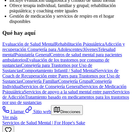
Incluye evaluación diagnóstica y cribado de salud mental
Ofrece terapia individual, familiar y grupal; rehabilitación
psiquiátrica; y coaching entre iguales
Gestión de medicación y servicios de respiro en el hogar
disponibles
Qué hay aquí
Evaluación de Salud Mental
Rehabilitación Psiquiátrica
Adicción y
recuperación
Consejería para Adolescentes/Jóvenes
Telesalud
mental
Psiquiatría General
Centros de salud mental para pacientes
ambulatorios
Evaluación de los trastornos por consumo de
sustancias
Consejería para Trastornos por Uso de
Sustancias
Comportamiento Infantil / Salud Mental
Servicios de
Coach de Recuperación entre Pares para Trastornos por Uso de
Sustancias
Consejería Familiar
Consejería Grupal
Consejería
Individual
Servicios de Consejería General
Servicios de Medicación
Psiquiátrica
Servicios de apoyo a la salud mental entre pares
Servicios
de Adicción
Tratamiento basado en medicamentos para los trastornos
por uso de sustancias
Llamar
Sitio web
Direcciones
Ver más
Servicios de Salud Mental | For Hope's Sake