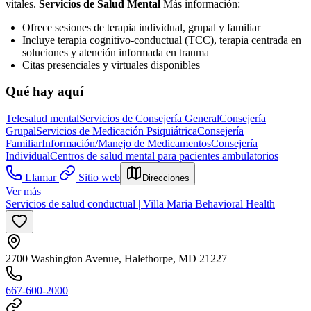
vitales.
Servicios de Salud Mental
Más información:
Ofrece sesiones de terapia individual, grupal y familiar
Incluye terapia cognitivo-conductual (TCC), terapia centrada en
soluciones y atención informada en trauma
Citas presenciales y virtuales disponibles
Qué hay aquí
Telesalud mental
Servicios de Consejería General
Consejería
Grupal
Servicios de Medicación Psiquiátrica
Consejería
Familiar
Información/Manejo de Medicamentos
Consejería
Individual
Centros de salud mental para pacientes ambulatorios
Llamar
Sitio web
Direcciones
Ver más
Servicios de salud conductual | Villa Maria Behavioral Health
2700 Washington Avenue, Halethorpe, MD 21227
667-600-2000