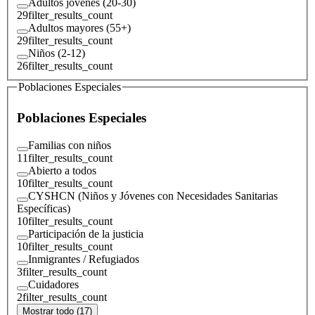
Adultos jóvenes (20-30)
29
filter_results_count
Adultos mayores (55+)
29
filter_results_count
Niños (2-12)
26
filter_results_count
Poblaciones Especiales
Poblaciones Especiales
Familias con niños
11
filter_results_count
Abierto a todos
10
filter_results_count
CYSHCN (Niños y Jóvenes con Necesidades Sanitarias
Específicas)
10
filter_results_count
Participación de la justicia
10
filter_results_count
Inmigrantes / Refugiados
3
filter_results_count
Cuidadores
2
filter_results_count
Mostrar todo (17)