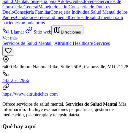
Salud Mental
Consejería para Adolescentes/Jóvenes
Servicios de
Consejería General
Manejo de la ira
Consejería de Duelo y
Duelo
Consejería Familiar
Consejería Individual
Salud Mental de los
Padres/Cuidadores
Telesalud mental
Centros de salud mental para
pacientes ambulatorios
Llamar
Sitio web
Direcciones
Ver más
Servicios de Salud Mental | Altruistic Healthcare Services
6400 Baltimore National Pike, Suite 250B, Catonsville, MD 21228
443-251-2966
https://www.altruistichcs.com
Ofrece servicios de salud mental.
Servicios de Salud Mental
Más
información:- Incluye evaluaciones psiquiátricas, gestión de
medicación, psicoterapia y telepsiquiatría.
Qué hay aquí