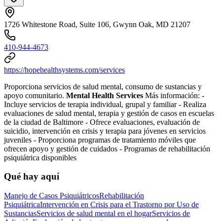
1726 Whitestone Road, Suite 106, Gwynn Oak, MD 21207
410-944-4673
https://hopehealthsystems.com/services
Proporciona servicios de salud mental, consumo de sustancias y
apoyo comunitario.
Mental Health Services
Más información:
-
Incluye servicios de terapia individual, grupal y familiar
-
Realiza
evaluaciones de salud mental, terapia y gestión de casos en escuelas
de la ciudad de Baltimore
-
Ofrece evaluaciones, evaluación de
suicidio, intervención en crisis y terapia para jóvenes en servicios
juveniles
-
Proporciona programas de tratamiento móviles que
ofrecen apoyo y gestión de cuidados
-
Programas de rehabilitación
psiquiátrica disponibles
Qué hay aquí
Manejo de Casos Psiquiátricos
Rehabilitación
Psiquiátrica
Intervención en Crisis para el Trastorno por Uso de
Sustancias
Servicios de salud mental en el hogar
Servicios de