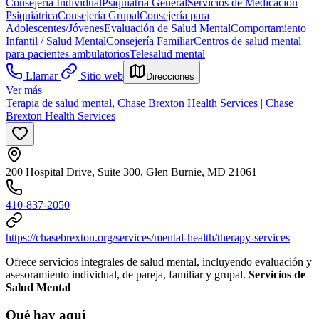
Consejería Individual
Psiquiatría General
Servicios de Medicación
Psiquiátrica
Consejería Grupal
Consejería para
Adolescentes/Jóvenes
Evaluación de Salud Mental
Comportamiento
Infantil / Salud Mental
Consejería Familiar
Centros de salud mental
para pacientes ambulatorios
Telesalud mental
Llamar
Sitio web
Direcciones
Ver más
Terapia de salud mental, Chase Brexton Health Services | Chase
Brexton Health Services
200 Hospital Drive, Suite 300, Glen Burnie, MD 21061
410-837-2050
https://chasebrexton.org/services/mental-health/therapy-services
Ofrece servicios integrales de salud mental, incluyendo evaluación y
asesoramiento individual, de pareja, familiar y grupal.
Servicios de
Salud Mental
Qué hay aquí