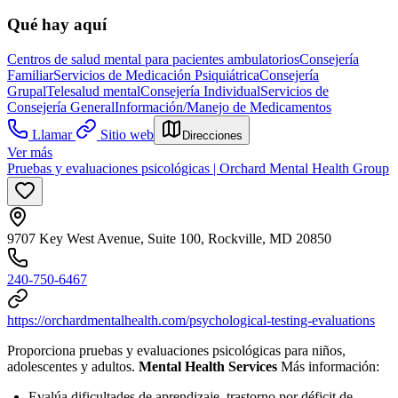
Qué hay aquí
Centros de salud mental para pacientes ambulatorios
Consejería
Familiar
Servicios de Medicación Psiquiátrica
Consejería
Grupal
Telesalud mental
Consejería Individual
Servicios de
Consejería General
Información/Manejo de Medicamentos
Llamar
Sitio web
Direcciones
Ver más
Pruebas y evaluaciones psicológicas | Orchard Mental Health Group
9707 Key West Avenue, Suite 100, Rockville, MD 20850
240-750-6467
https://orchardmentalhealth.com/psychological-testing-evaluations
Proporciona pruebas y evaluaciones psicológicas para niños,
adolescentes y adultos.
Mental Health Services
Más información:
Evalúa dificultades de aprendizaje, trastorno por déficit de