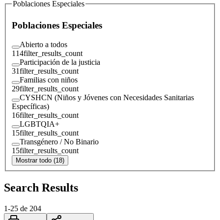
Poblaciones Especiales
Poblaciones Especiales
Abierto a todos
114
filter_results_count
Participación de la justicia
31
filter_results_count
Familias con niños
29
filter_results_count
CYSHCN (Niños y Jóvenes con Necesidades Sanitarias
Específicas)
16
filter_results_count
LGBTQIA+
15
filter_results_count
Transgénero / No Binario
15
filter_results_count
Mostrar todo (18)
Search Results
1
-
25
de
204