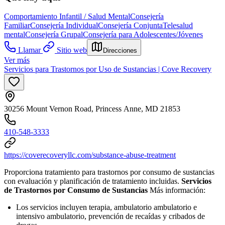
Comportamiento Infantil / Salud Mental
Consejería
Familiar
Consejería Individual
Consejería Conjunta
Telesalud
mental
Consejería Grupal
Consejería para Adolescentes/Jóvenes
Llamar
Sitio web
Direcciones
Ver más
Servicios para Trastornos por Uso de Sustancias | Cove Recovery
30256 Mount Vernon Road, Princess Anne, MD 21853
410-548-3333
https://coverecoveryllc.com/substance-abuse-treatment
Proporciona tratamiento para trastornos por consumo de sustancias
con evaluación y planificación de tratamiento incluidas.
Servicios
de Trastornos por Consumo de Sustancias
Más información:
Los servicios incluyen terapia, ambulatorio ambulatorio e
intensivo ambulatorio, prevención de recaídas y cribados de