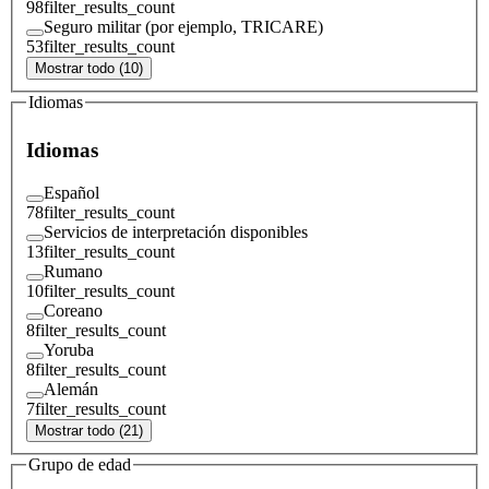
98
filter_results_count
Seguro militar (por ejemplo, TRICARE)
53
filter_results_count
Mostrar todo (10)
Idiomas
Idiomas
Español
78
filter_results_count
Servicios de interpretación disponibles
13
filter_results_count
Rumano
10
filter_results_count
Coreano
8
filter_results_count
Yoruba
8
filter_results_count
Alemán
7
filter_results_count
Mostrar todo (21)
Grupo de edad