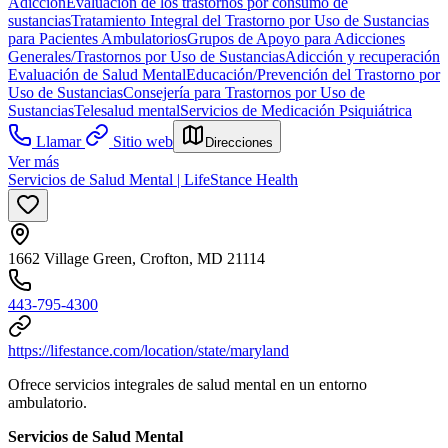
Adicción
Evaluación de los trastornos por consumo de
sustancias
Tratamiento Integral del Trastorno por Uso de Sustancias
para Pacientes Ambulatorios
Grupos de Apoyo para Adicciones
Generales/Trastornos por Uso de Sustancias
Adicción y recuperación
Evaluación de Salud Mental
Educación/Prevención del Trastorno por
Uso de Sustancias
Consejería para Trastornos por Uso de
Sustancias
Telesalud mental
Servicios de Medicación Psiquiátrica
Llamar
Sitio web
Direcciones
Ver más
Servicios de Salud Mental | LifeStance Health
1662 Village Green, Crofton, MD 21114
443-795-4300
https://lifestance.com/location/state/maryland
Ofrece servicios integrales de salud mental en un entorno
ambulatorio.
Servicios de Salud Mental