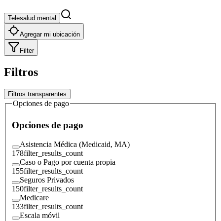
Telesalud mental
Agregar mi ubicación
Filter
Filtros
Filtros transparentes
Opciones de pago
Opciones de pago
Asistencia Médica (Medicaid, MA)
178
filter_results_count
Caso o Pago por cuenta propia
155
filter_results_count
Seguros Privados
150
filter_results_count
Medicare
133
filter_results_count
Escala móvil