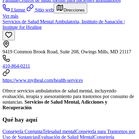
Familiar
Centros de salud mental para pacientes ambulatorios
Llamar
Sitio web
Direcciones
Ver más
Servicios de Salud Mental Ambulatoria, Instituto de Sanación |
Institute for Healing
9419 Common Brook Road, Suite 208, Owings Mills, MD 21117
410-864-0211
https://www.myiheal.com/health-services
Ofrece servicios ambulatorios de salud mental, incluyendo
evaluación, terapia y asesoramiento para trastornos por consumo de
sustancias.
Servicios de Salud Mental, Adicciones y
Recuperación
Qué hay aquí
Consejería Conjunta
Telesalud mental
Consejería para Trastornos por
Uso de Sustancias
Evaluación de Salud Mental
Consejería