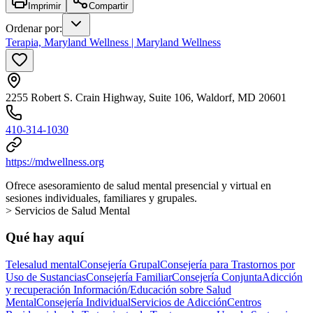
Imprimir
Compartir
Ordenar por
:
Terapia, Maryland Wellness | Maryland Wellness
2255 Robert S. Crain Highway, Suite 106, Waldorf, MD 20601
410-314-1030
https://mdwellness.org
Ofrece asesoramiento de salud mental presencial y virtual en
sesiones individuales, familiares y grupales.
> Servicios de Salud Mental
Qué hay aquí
Telesalud mental
Consejería Grupal
Consejería para Trastornos por
Uso de Sustancias
Consejería Familiar
Consejería Conjunta
Adicción
y recuperación
Información/Educación sobre Salud
Mental
Consejería Individual
Servicios de Adicción
Centros