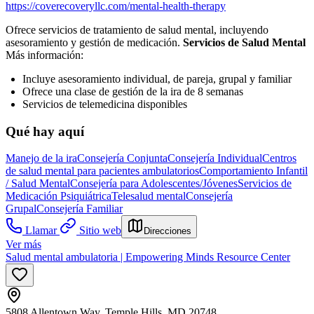
https://coverecoveryllc.com/mental-health-therapy
Ofrece servicios de tratamiento de salud mental, incluyendo
asesoramiento y gestión de medicación.
Servicios de Salud Mental
Más información:
Incluye asesoramiento individual, de pareja, grupal y familiar
Ofrece una clase de gestión de la ira de 8 semanas
Servicios de telemedicina disponibles
Qué hay aquí
Manejo de la ira
Consejería Conjunta
Consejería Individual
Centros
de salud mental para pacientes ambulatorios
Comportamiento Infantil
/ Salud Mental
Consejería para Adolescentes/Jóvenes
Servicios de
Medicación Psiquiátrica
Telesalud mental
Consejería
Grupal
Consejería Familiar
Llamar
Sitio web
Direcciones
Ver más
Salud mental ambulatoria | Empowering Minds Resource Center
5808 Allentown Way, Temple Hills, MD 20748