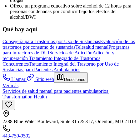
drogas
Ofrece un programa educativo sobre alcohol de 12 horas para
personas condenadas por conducir bajo los efectos del
alcohol/DWI
Qué hay aquí
Consejería para Trastornos por Uso de Sustancias
Evaluación de los
trastornos por consumo de sustancias
Telesalud mental
Programas
para Infractores de DUI
Servicios de Adicción
Adicción y
recuperación
Tratamiento Integrado de Trastornos
Concurrentes
Tratamiento Integral del Trastorno por Uso de
Sustancias para Pacientes Ambulatorios
Llamar
Sitio web
Direcciones
Ver más
Servicios de salud mental para pacientes ambulatorios |
Transformation Health
2288 Blue Water Boulevard, Suite 315 & 317, Odenton, MD 21113
443-759-9592