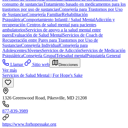
consumo de sustancias
Tratamiento basado en medicamentos para los
trastornos por uso de sustancias
Consejería para Trastornos por Uso
de Sustancias
Consejería Familiar
Rehabilitación
Psiquiátrica
Comportamiento Infantil / Salud Mental
Adicción y
recuperación
Centros de salud mental para pacientes
ambulatorios
Servicios de apoyo a la salud mental entre
pares
Evaluación de Salud Mental
Servicios de Coach de
Recuperación entre Pares para Trastornos por Uso de
Sustancias
Consejería Individual
Consejería para
Adolescentes/Jóvenes
Servicios de Adicción
Servicios de Medicación
Psiquiátrica
Consejería Grupal
Telesalud mental
Psiquiatría General
Llamar
Sitio web
Direcciones
Ver más
Servicios de Salud Mental | For Hope's Sake
1326 Greenwood Road, Pikesville, MD 21208
877-839-3989
https://www.forhopessake.org