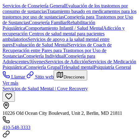
Servicios de Consejería General
Evaluación de los trastornos por
consumo de sustancias
Tratamiento basado en medicamentos para los
trastornos por uso de sustancias
Consejería para Trastornos por Uso
de Sustancias
Consejería Familiar
Rehabilitación
Psiquiátrica
Comportamiento Infantil / Salud Mental
Adicción y
recuperación
Centros de salud mental para pacientes
ambulatorios
Servicios de apoyo a la salud mental entre
pares
Evaluación de Salud Mental
Servicios de Coach de
Recuperación entre Pares para Trastornos por Uso de
Sustancias
Consejería Individual
Consejería para
Adolescentes/Jóvenes
Servicios de Adicción
Servicios de Medicación
Psiquiátrica
Consejería Grupal
Telesalud mental
Psiquiatría General
Llamar
Sitio web
Direcciones
Ver más
Servicios de Salud Mental | Cove Recovery
10226 Old Ocean City Boulevard, Unit 2, Berlin, MD 21811
410-548-3333