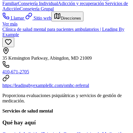
Familiar
Consejería Individual
Adicción y recuperación
Servicios de
Adicción
Consejería Grupal
Llamar
Sitio web
Direcciones
Ver más
Clínica de salud mental para pacientes ambulatorios | Leading By
Example
35 Kensington Parkway, Abingdon, MD 21009
410-671-2705
https://leadingbyexamplellc.com/omhc-referral
Proporciona evaluaciones psiquiátricas y servicios de gestión de
medicación.
Servicios de salud mental
Qué hay aquí