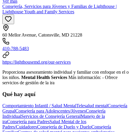
Ver más
Consejería, Servicios para Jóvenes y Familias de Lighthouse |
Lighthouse Youth and Family Services
60 Mellor Avenue, Catonsville, MD 21228
410-788-5483
https://lighthousemd.org/our-services
Proporciona asesoramiento individual y familiar con enfoque en el o
los niños.
Mental Health Services
Más información:
- Ofrece
servicios de gestión de la ira
Qué hay aquí
Comportamiento Infantil / Salud Mental
Telesalud mental
Consejería
Grupal
Consejería para Adolescentes/Jóvenes
Consejería
Individual
Servicios de Consejería General
Manejo de la
ira
Consejería para Padres
Salud Mental de los
Padres/Cuidadores
Consejería de Duelo y Duelo
Consejería