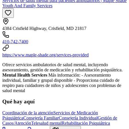
Servicios de salud mental para pacientes ambulatorios | Maple Shade
Youth And Family Services
4384 Crisfield Highway, Crisfield, MD 21817
410-742-7400
https://www.maple-shade.org/services-provided
Ofrece servicios ambulatorios de salud mental, incluyendo
asesoramiento, gestión de medicación y rehabilitación psiquiátrica.
Mental Health Services
Más información:
-
Asesoramiento
individual, familiar y grupal disponible
-
Proporciona cuidado de
respiro para cuidadores de niños y adolescentes con problemas de
salud mental
Qué hay aquí
Coordinación de la atención
Servicios de Medicación
Psiquiátrica
Consejería Familiar
Consejería Individual
Gestión de
Casos/Atención
Telesalud mental
Rehabilitación Psiquiátrica