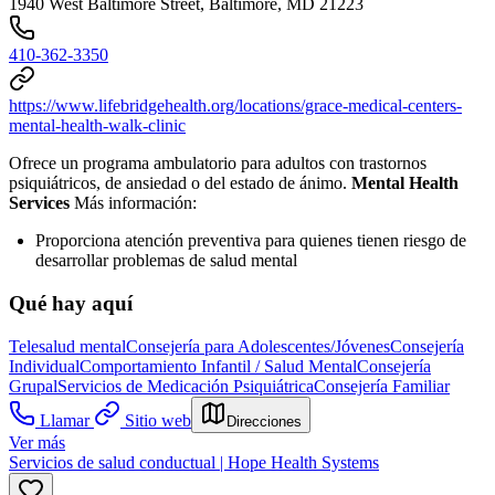
1940 West Baltimore Street, Baltimore, MD 21223
410-362-3350
https://www.lifebridgehealth.org/locations/grace-medical-centers-
mental-health-walk-clinic
Ofrece un programa ambulatorio para adultos con trastornos
psiquiátricos, de ansiedad o del estado de ánimo.
Mental Health
Services
Más información:
Proporciona atención preventiva para quienes tienen riesgo de
desarrollar problemas de salud mental
Qué hay aquí
Telesalud mental
Consejería para Adolescentes/Jóvenes
Consejería
Individual
Comportamiento Infantil / Salud Mental
Consejería
Grupal
Servicios de Medicación Psiquiátrica
Consejería Familiar
Llamar
Sitio web
Direcciones
Ver más
Servicios de salud conductual | Hope Health Systems