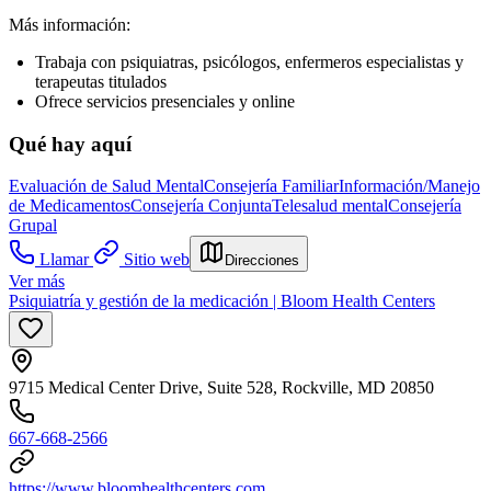
Más información:
Trabaja con psiquiatras, psicólogos, enfermeros especialistas y
terapeutas titulados
Ofrece servicios presenciales y online
Qué hay aquí
Evaluación de Salud Mental
Consejería Familiar
Información/Manejo
de Medicamentos
Consejería Conjunta
Telesalud mental
Consejería
Grupal
Llamar
Sitio web
Direcciones
Ver más
Psiquiatría y gestión de la medicación | Bloom Health Centers
9715 Medical Center Drive, Suite 528, Rockville, MD 20850
667-668-2566
https://www.bloomhealthcenters.com