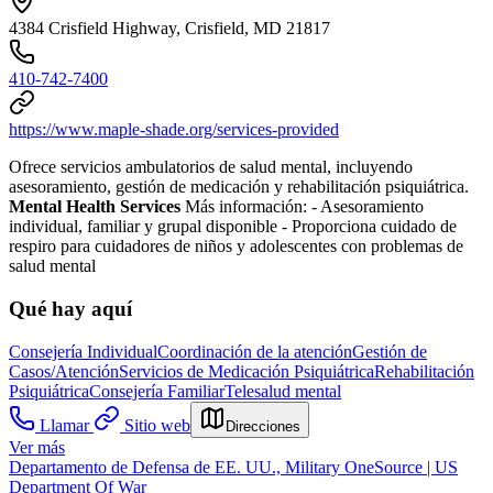
4384 Crisfield Highway, Crisfield, MD 21817
410-742-7400
https://www.maple-shade.org/services-provided
Ofrece servicios ambulatorios de salud mental, incluyendo
asesoramiento, gestión de medicación y rehabilitación psiquiátrica.
Mental Health Services
Más información:
-
Asesoramiento
individual, familiar y grupal disponible
-
Proporciona cuidado de
respiro para cuidadores de niños y adolescentes con problemas de
salud mental
Qué hay aquí
Consejería Individual
Coordinación de la atención
Gestión de
Casos/Atención
Servicios de Medicación Psiquiátrica
Rehabilitación
Psiquiátrica
Consejería Familiar
Telesalud mental
Llamar
Sitio web
Direcciones
Ver más
Departamento de Defensa de EE. UU., Military OneSource | US
Department Of War