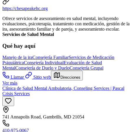
https://chesapeakehc.org
Ofrece servicios de asesoramiento en salud mental, incluyendo
evaluaciones, psicoterapia, tratamiento con medicación, gestión de la
ira, asesoramiento familiar y de pareja, y asesoramiento escolar.
Servicios de Salud Mental
Qué hay aquí
Manejo de la ira
Consejería Familiar
Servicios de Medicación
Psiquiátrica
Consejería Individual
Evaluación de Salud
Mental
Consejería de Duelo y Duelo
Consejería Grupal
Llamar
Sitio web
Direcciones
Ver más
Clínica de Salud Mental Ambulatoria, Conseling Services | Pascal
Crisis Services
741 Annapolis Road, Gambrills, MD 21054
410-975-0067