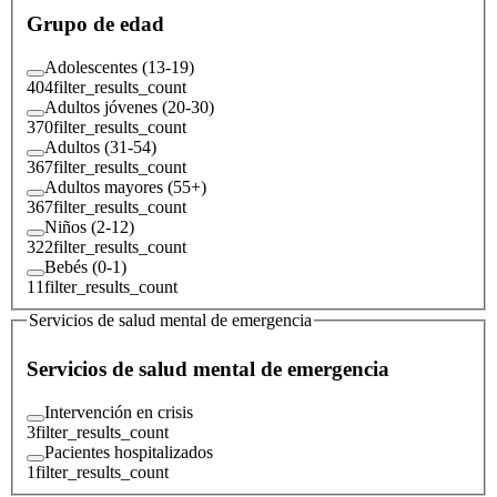
Grupo de edad
Adolescentes (13-19)
404
filter_results_count
Adultos jóvenes (20-30)
370
filter_results_count
Adultos (31-54)
367
filter_results_count
Adultos mayores (55+)
367
filter_results_count
Niños (2-12)
322
filter_results_count
Bebés (0-1)
11
filter_results_count
Servicios de salud mental de emergencia
Servicios de salud mental de emergencia
Intervención en crisis
3
filter_results_count
Pacientes hospitalizados
1
filter_results_count