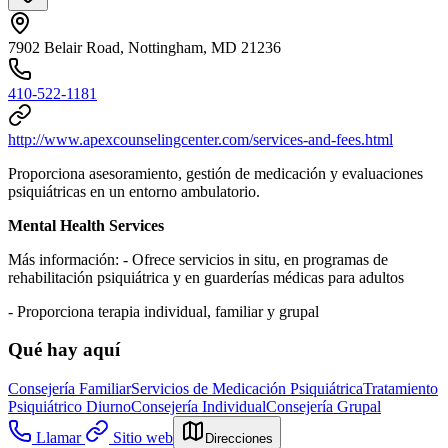
7902 Belair Road, Nottingham, MD 21236
410-522-1181
http://www.apexcounselingcenter.com/services-and-fees.html
Proporciona asesoramiento, gestión de medicación y evaluaciones
psiquiátricas en un entorno ambulatorio.
Mental Health Services
Más información:
-
Ofrece servicios in situ, en programas de
rehabilitación psiquiátrica y en guarderías médicas para adultos
-
Proporciona terapia individual, familiar y grupal
Qué hay aquí
Consejería Familiar
Servicios de Medicación Psiquiátrica
Tratamiento
Psiquiátrico Diurno
Consejería Individual
Consejería Grupal
Llamar
Sitio web
Direcciones