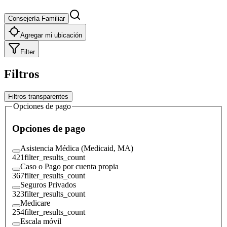
Consejería Familiar
Agregar mi ubicación
Filter
Filtros
Filtros transparentes
Opciones de pago
Opciones de pago
Asistencia Médica (Medicaid, MA)
421
filter_results_count
Caso o Pago por cuenta propia
367
filter_results_count
Seguros Privados
323
filter_results_count
Medicare
254
filter_results_count
Escala móvil