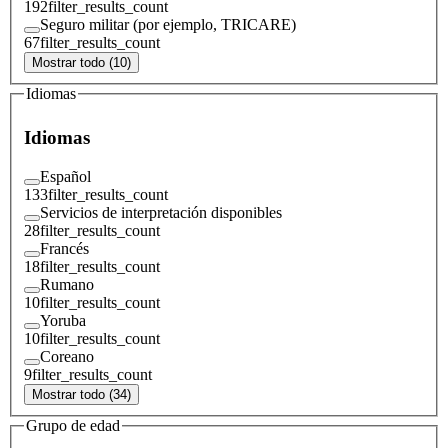
192
filter_results_count
Seguro militar (por ejemplo, TRICARE)
67
filter_results_count
Mostrar todo (10)
Idiomas
Idiomas
Español
133
filter_results_count
Servicios de interpretación disponibles
28
filter_results_count
Francés
18
filter_results_count
Rumano
10
filter_results_count
Yoruba
10
filter_results_count
Coreano
9
filter_results_count
Mostrar todo (34)
Grupo de edad