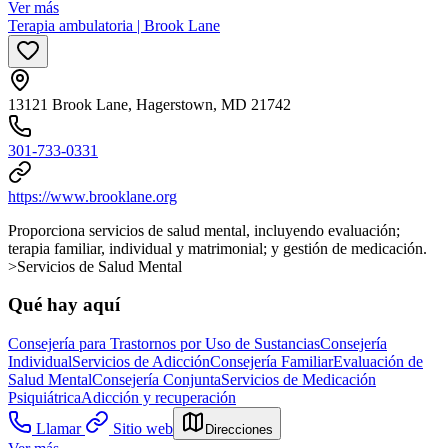
Ver más
Terapia ambulatoria | Brook Lane
13121 Brook Lane, Hagerstown, MD 21742
301-733-0331
https://www.brooklane.org
Proporciona servicios de salud mental, incluyendo evaluación;
terapia familiar, individual y matrimonial; y gestión de medicación.
>Servicios de Salud Mental
Qué hay aquí
Consejería para Trastornos por Uso de Sustancias
Consejería
Individual
Servicios de Adicción
Consejería Familiar
Evaluación de
Salud Mental
Consejería Conjunta
Servicios de Medicación
Psiquiátrica
Adicción y recuperación
Llamar
Sitio web
Direcciones