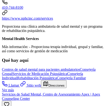
410-744-8100
https://www.nphcinc.com/services
Proporciona una clínica ambulatoria de salud mental y un programa
de rehabilitación psiquiátrica.
Mental Health Services
Más información:
-
Proporciona terapia individual, grupal y familiar,
así como servicios de gestión de medicación
Qué hay aquí
Centros de salud mental para pacientes ambulatorios
Consejería
Grupal
Servicios de Medicación Psiquiátrica
Consejería
Individual
Rehabilitación Psiquiátrica
Consejería Familiar
Llamar
Sitio web
Direcciones
Ver más
Servicios de Salud Mental, Centro de Asesoramiento Apex | Apex
Counseling Center