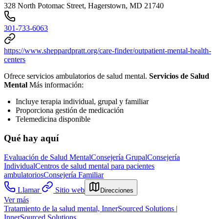
328 North Potomac Street, Hagerstown, MD 21740
301-733-6063
https://www.sheppardpratt.org/care-finder/outpatient-mental-health-
centers
Ofrece servicios ambulatorios de salud mental.
Servicios de Salud
Mental
Más información:
Incluye terapia individual, grupal y familiar
Proporciona gestión de medicación
Telemedicina disponible
Qué hay aquí
Evaluación de Salud Mental
Consejería Grupal
Consejería
Individual
Centros de salud mental para pacientes
ambulatorios
Consejería Familiar
Llamar
Sitio web
Direcciones
Ver más
Tratamiento de la salud mental, InnerSourced Solutions |
InnerSourced Solutions