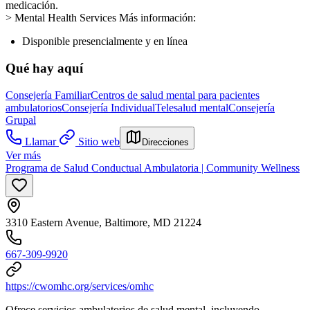
medicación.
> Mental Health Services Más información:
Disponible presencialmente y en línea
Qué hay aquí
Consejería Familiar
Centros de salud mental para pacientes
ambulatorios
Consejería Individual
Telesalud mental
Consejería
Grupal
Llamar
Sitio web
Direcciones
Ver más
Programa de Salud Conductual Ambulatoria | Community Wellness
3310 Eastern Avenue, Baltimore, MD 21224
667-309-9920
https://cwomhc.org/services/omhc
Ofrece servicios ambulatorios de salud mental, incluyendo