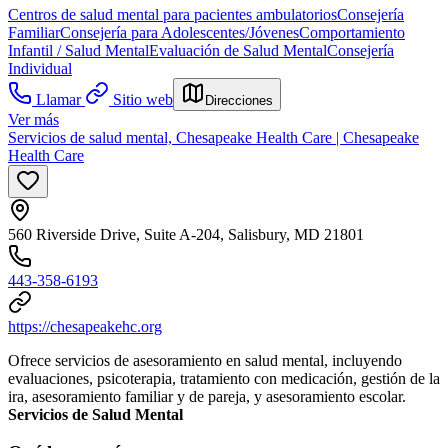
Centros de salud mental para pacientes ambulatorios
Consejería
Familiar
Consejería para Adolescentes/Jóvenes
Comportamiento
Infantil / Salud Mental
Evaluación de Salud Mental
Consejería
Individual
Llamar
Sitio web
Direcciones
Ver más
Servicios de salud mental, Chesapeake Health Care | Chesapeake
Health Care
560 Riverside Drive, Suite A-204, Salisbury, MD 21801
443-358-6193
https://chesapeakehc.org
Ofrece servicios de asesoramiento en salud mental, incluyendo
evaluaciones, psicoterapia, tratamiento con medicación, gestión de la
ira, asesoramiento familiar y de pareja, y asesoramiento escolar.
Servicios de Salud Mental