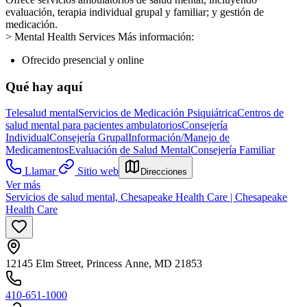
evaluación, terapia individual grupal y familiar; y gestión de
medicación.
> Mental Health Services Más información:
Ofrecido presencial y online
Qué hay aquí
Telesalud mental
Servicios de Medicación Psiquiátrica
Centros de
salud mental para pacientes ambulatorios
Consejería
Individual
Consejería Grupal
Información/Manejo de
Medicamentos
Evaluación de Salud Mental
Consejería Familiar
Llamar
Sitio web
Direcciones
Ver más
Servicios de salud mental, Chesapeake Health Care | Chesapeake
Health Care
12145 Elm Street, Princess Anne, MD 21853
410-651-1000