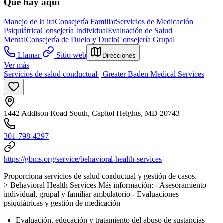
Qué hay aquí
Manejo de la ira
Consejería Familiar
Servicios de Medicación
Psiquiátrica
Consejería Individual
Evaluación de Salud
Mental
Consejería de Duelo y Duelo
Consejería Grupal
Llamar
Sitio web
Direcciones
Ver más
Servicios de salud conductual | Greater Baden Medical Services
1442 Addison Road South, Capitol Heights, MD 20743
301-798-4297
https://gbms.org/service/behavioral-health-services
Proporciona servicios de salud conductual y gestión de casos.
> Behavioral Health Services Más información:
- Asesoramiento
individual, grupal y familiar ambulatorio
- Evaluaciones
psiquiátricas y gestión de medicación
Evaluación, educación y tratamiento del abuso de sustancias