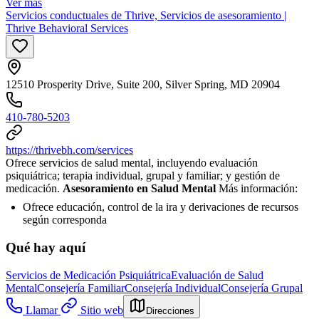
Ver más
Servicios conductuales de Thrive, Servicios de asesoramiento |
Thrive Behavioral Services
12510 Prosperity Drive, Suite 200, Silver Spring, MD 20904
410-780-5203
https://thrivebh.com/services
Ofrece servicios de salud mental, incluyendo evaluación
psiquiátrica; terapia individual, grupal y familiar; y gestión de
medicación.
Asesoramiento en Salud Mental
Más información:
Ofrece educación, control de la ira y derivaciones de recursos
según corresponda
Qué hay aquí
Servicios de Medicación Psiquiátrica
Evaluación de Salud
Mental
Consejería Familiar
Consejería Individual
Consejería Grupal
Llamar
Sitio web
Direcciones