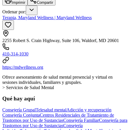
Imprimir
Compartir
Ordenar por
:
Terapia, Maryland Wellness | Maryland Wellness
2255 Robert S. Crain Highway, Suite 106, Waldorf, MD 20601
410-314-1030
https://mdwellness.org
Ofrece asesoramiento de salud mental presencial y virtual en
sesiones individuales, familiares y grupales.
> Servicios de Salud Mental
Qué hay aquí
Consejería Grupal
Telesalud mental
Adicción y recuperación
Consejería Conjunta
Centros Residenciales de Tratamiento de
Trastornos por Uso de Sustancias
Consejería Familiar
Consejería para
Trastornos por Uso de Sustancias
Consejería