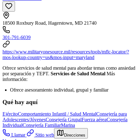
18500 Roxbury Road, Hagerstown, MD 21740
301-791-6039
https://www.militaryonesource.mil/resources/tools/mflc-locator/?
mos-lookup-country=us&mos-input=maryland
Ofrece servicios de salud mental para abordar temas como ansiedad
por separación y TEPT.
Servicios de Salud Mental
Más
información:
Ofrece asesoramiento individual, grupal y familiar
Qué hay aquí
Ejército
Comportamiento Infantil / Salud Mental
Consejería para
Adolescentes/Jóvenes
Consejería Grupal
Fuerza aérea
Consejería
Individual
Consejería Familiar
Marina
Llamar
Sitio web
Direcciones