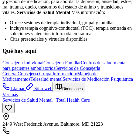
y gestión de medicación, para abordar la depresión, ansiedad, estrés,
ira, trauma, duelo, trastornos del estado de ánimo y transiciones
vitales.
Servicios de Salud Mental
Más información:
Ofrece sesiones de terapia individual, grupal y familiar
Incluye terapia cognitivo-conductual (TCC), terapia centrada en
soluciones y atención informada en trauma
Citas presenciales y virtuales disponibles
Qué hay aquí
Consejería Individual
Consejería Familiar
Centros de salud mental
para pacientes ambulatorios
Servicios de Consejería
General
Consejería Grupal
Información/Manejo de
Medicamentos
Telesalud mental
Servicios de Medicación Psiquiátrica
Llamar
Sitio web
Direcciones
Ver más
Servicios de Salud Mental | Total Health Care
2449 West Frederick Avenue, Baltimore, MD 21223