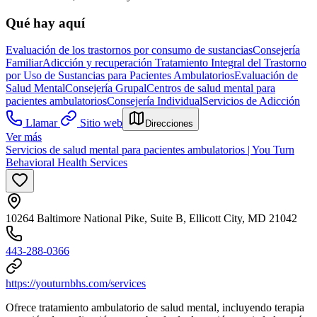
Qué hay aquí
Evaluación de los trastornos por consumo de sustancias
Consejería
Familiar
Adicción y recuperación
Tratamiento Integral del Trastorno
por Uso de Sustancias para Pacientes Ambulatorios
Evaluación de
Salud Mental
Consejería Grupal
Centros de salud mental para
pacientes ambulatorios
Consejería Individual
Servicios de Adicción
Llamar
Sitio web
Direcciones
Ver más
Servicios de salud mental para pacientes ambulatorios | You Turn
Behavioral Health Services
10264 Baltimore National Pike, Suite B, Ellicott City, MD 21042
443-288-0366
https://youturnbhs.com/services
Ofrece tratamiento ambulatorio de salud mental, incluyendo terapia