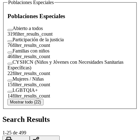
Poblaciones Especiales
Poblaciones Especiales
Abierto a todos
319
filter_results_count
Participación de la justicia
76
filter_results_count
Familias con niños
46
filter_results_count
CYSHCN (Niños y Jóvenes con Necesidades Sanitarias
Específicas)
22
filter_results_count
Mujeres / Niñas
15
filter_results_count
LGBTQIA+
14
filter_results_count
Mostrar todo (22)
Search Results
1
-
25
de
499