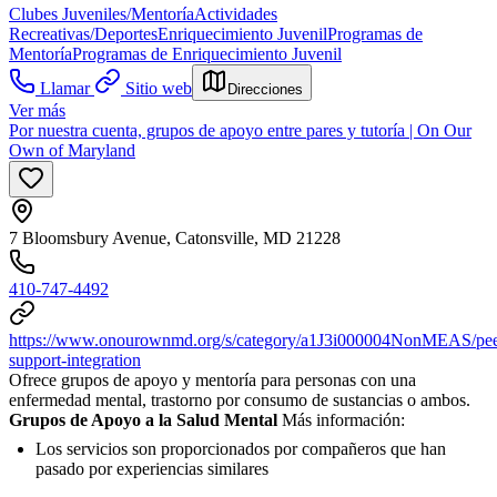
Clubes Juveniles/Mentoría
Actividades
Recreativas/Deportes
Enriquecimiento Juvenil
Programas de
Mentoría
Programas de Enriquecimiento Juvenil
Llamar
Sitio web
Direcciones
Ver más
Por nuestra cuenta, grupos de apoyo entre pares y tutoría | On Our
Own of Maryland
7 Bloomsbury Avenue, Catonsville, MD 21228
410-747-4492
https://www.onourownmd.org/s/category/a1J3i000004NonMEAS/pee
support-integration
Ofrece grupos de apoyo y mentoría para personas con una
enfermedad mental, trastorno por consumo de sustancias o ambos.
Grupos de Apoyo a la Salud Mental
Más información:
Los servicios son proporcionados por compañeros que han
pasado por experiencias similares