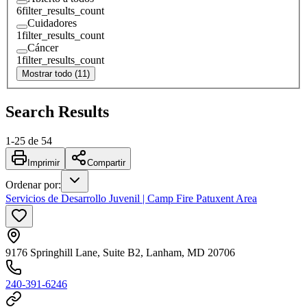
6
filter_results_count
Cuidadores
1
filter_results_count
Cáncer
1
filter_results_count
Mostrar todo (11)
Search Results
1
-
25
de
54
Imprimir
Compartir
Ordenar por
:
Servicios de Desarrollo Juvenil | Camp Fire Patuxent Area
9176 Springhill Lane, Suite B2, Lanham, MD 20706
240-391-6246