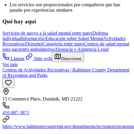
Los servicios son proporcionados por compañeros que han
pasado por experiencias similares
Qué hay aquí
Servicios de apoyo a la salud mental entre pares
Defensa
individual
Información/Educación sobre Salud Mental
Actividades
Recreativas/Deportes
Consejería entre pares
Centros de salud mental
para pacientes ambulatorios
Abogacía y Asistencia Legal
Llamar
Sitio web
Direcciones
Ver más
Centros de Actividades Recreativas | Baltimore County Department
of Recreation and Parks
15 Commerce Place, Dundalk, MD 21222
410-887-3871
https://www.baltimorecountymd.gov/departments/recreation/programs