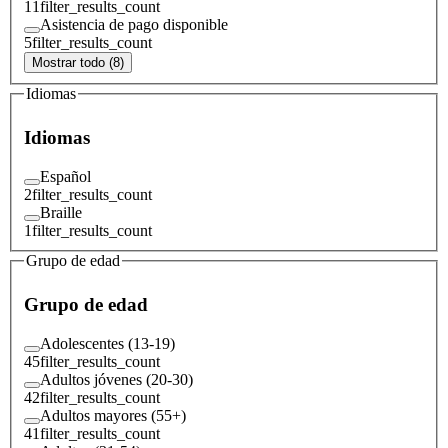
11
filter_results_count
Asistencia de pago disponible
5
filter_results_count
Mostrar todo (8)
Idiomas
Idiomas
Español
2
filter_results_count
Braille
1
filter_results_count
Grupo de edad
Grupo de edad
Adolescentes (13-19)
45
filter_results_count
Adultos jóvenes (20-30)
42
filter_results_count
Adultos mayores (55+)
41
filter_results_count