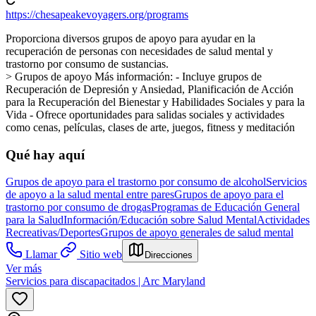
https://chesapeakevoyagers.org/programs
Proporciona diversos grupos de apoyo para ayudar en la
recuperación de personas con necesidades de salud mental y
trastorno por consumo de sustancias.
> Grupos de apoyo Más información:
- Incluye grupos de
Recuperación de Depresión y Ansiedad, Planificación de Acción
para la Recuperación del Bienestar y Habilidades Sociales y para la
Vida
- Ofrece oportunidades para salidas sociales y actividades
como cenas, películas, clases de arte, juegos, fitness y meditación
Qué hay aquí
Grupos de apoyo para el trastorno por consumo de alcohol
Servicios
de apoyo a la salud mental entre pares
Grupos de apoyo para el
trastorno por consumo de drogas
Programas de Educación General
para la Salud
Información/Educación sobre Salud Mental
Actividades
Recreativas/Deportes
Grupos de apoyo generales de salud mental
Llamar
Sitio web
Direcciones
Ver más
Servicios para discapacitados | Arc Maryland