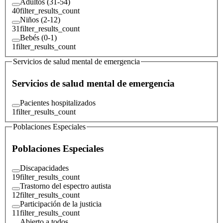
Adultos (31-54)
40
filter_results_count
Niños (2-12)
31
filter_results_count
Bebés (0-1)
1
filter_results_count
Servicios de salud mental de emergencia
Servicios de salud mental de emergencia
Pacientes hospitalizados
1
filter_results_count
Poblaciones Especiales
Poblaciones Especiales
Discapacidades
19
filter_results_count
Trastorno del espectro autista
12
filter_results_count
Participación de la justicia
11
filter_results_count
Abierto a todos