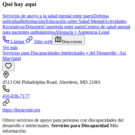
Qué hay aquí
Servicios de apoyo a la salud mental entre pares
Defensa
individual
Información/Educación sobre Salud Mental
Actividades
Recreativas/Deportes
Consejería entre pares
Centros de salud mental
para pacientes ambulatorios
Abogacía y Asistencia Legal
Llamar
Sitio web
Direcciones
Ver más
Servicios para Discapacidades Intelectuales y del Desarrollo | Arc
Maryland
4513 Old Philadelphia Road, Aberdeen, MD 21001
410-836-7177
https://thearcmd.org
Ofrece servicios de apoyo para personas con discapacidades del
desarrollo e intelectuales.
Servicios para Discapacidad
Más
información: