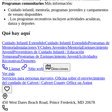
Programas comunitarios
Más información:
Cuidado infantil, mentoría, programas juveniles y campamentos
de verano disponibles
. Los programas recreativos incluyen actividades acuáticas,
danza y deportes
Qué hay aquí
Cuidado Infantil Extendido
Cuidado Infantil Extendido
Programas de
Mentoría
Instalaciones Y
Clubes Juveniles/Mentoría
Enriquecimiento
Juvenil
Proveedores de Cuidado Infantil / Educación
Temprana
Programas de Enriquecimiento Juvenil
Actividades
Recreativas/Deportes
Llamar
Sitio web
Direcciones
Ver más
Servicios para personas mayores, Oficina sobre el envejecimiento
del condado de Calvert | Calvert County Office on Aging
450 West Dares Beach Road, Prince Frederick, MD 20678