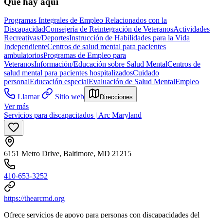
Qué hay aquí
Programas Integrales de Empleo Relacionados con la
Discapacidad
Consejería de Reintegración de Veteranos
Actividades
Recreativas/Deportes
Instrucción de Habilidades para la Vida
Independiente
Centros de salud mental para pacientes
ambulatorios
Programas de Empleo para
Veteranos
Información/Educación sobre Salud Mental
Centros de
salud mental para pacientes hospitalizados
Cuidado
personal
Educación especial
Evaluación de Salud Mental
Empleo
Llamar
Sitio web
Direcciones
Ver más
Servicios para discapacitados | Arc Maryland
6151 Metro Drive, Baltimore, MD 21215
410-653-3252
https://thearcmd.org
Ofrece servicios de apoyo para personas con discapacidades del