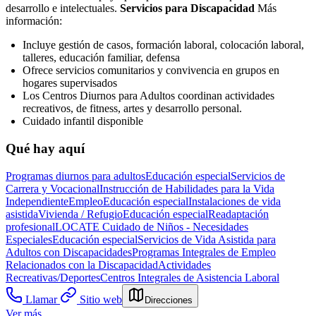
desarrollo e intelectuales.
Servicios para Discapacidad
Más
información:
Incluye gestión de casos, formación laboral, colocación laboral,
talleres, educación familiar, defensa
Ofrece servicios comunitarios y convivencia en grupos en
hogares supervisados
Los Centros Diurnos para Adultos coordinan actividades
recreativos, de fitness, artes y desarrollo personal.
Cuidado infantil disponible
Qué hay aquí
Programas diurnos para adultos
Educación especial
Servicios de
Carrera y Vocacional
Instrucción de Habilidades para la Vida
Independiente
Empleo
Educación especial
Instalaciones de vida
asistida
Vivienda / Refugio
Educación especial
Readaptación
profesional
LOCATE Cuidado de Niños - Necesidades
Especiales
Educación especial
Servicios de Vida Asistida para
Adultos con Discapacidades
Programas Integrales de Empleo
Relacionados con la Discapacidad
Actividades
Recreativas/Deportes
Centros Integrales de Asistencia Laboral
Llamar
Sitio web
Direcciones
Ver más