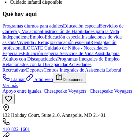
Cuidado infantil disponible
Qué hay aquí
Programas diurnos para adultos
Educación especial
Servicios de
Carrera y Vocacional
Instrucción de Habilidades para la Vida
Independiente
Empleo
Educación especial
Instalaciones de vida
asistida
Vivienda / Refugio
Educación especial
Readaptación
profesional
LOCATE Cuidado de Niños - Necesidades
Especiales
Educación especial
Servicios de Vida Asistida para
Adultos con Discapacidades
Programas Integrales de Empleo
Relacionados con la Discapacidad
Actividades
Recreativas/Deportes
Centros Integrales de Asistencia Laboral
Llamar
Sitio web
Direcciones
Ver más
Apoyo entre iguales, Chesapeake Voyagers | Chesapeake Voyagers
132 Holiday Court, Suite 210, Annapolis, MD 21401
410-822-1601