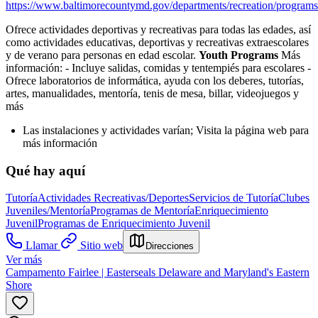
https://www.baltimorecountymd.gov/departments/recreation/programs
Ofrece actividades deportivas y recreativas para todas las edades, así
como actividades educativas, deportivas y recreativas extraescolares
y de verano para personas en edad escolar.
Youth Programs
Más
información:
- Incluye salidas, comidas y tentempiés para escolares
-
Ofrece laboratorios de informática, ayuda con los deberes, tutorías,
artes, manualidades, mentoría, tenis de mesa, billar, videojuegos y
más
Las instalaciones y actividades varían; Visita la página web para
más información
Qué hay aquí
Tutoría
Actividades Recreativas/Deportes
Servicios de Tutoría
Clubes
Juveniles/Mentoría
Programas de Mentoría
Enriquecimiento
Juvenil
Programas de Enriquecimiento Juvenil
Llamar
Sitio web
Direcciones
Ver más
Campamento Fairlee | Easterseals Delaware and Maryland's Eastern
Shore