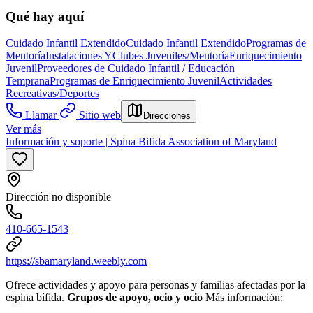
Qué hay aquí
Cuidado Infantil Extendido
Cuidado Infantil Extendido
Programas de
Mentoría
Instalaciones Y
Clubes Juveniles/Mentoría
Enriquecimiento
Juvenil
Proveedores de Cuidado Infantil / Educación
Temprana
Programas de Enriquecimiento Juvenil
Actividades
Recreativas/Deportes
Llamar
Sitio web
Direcciones
Ver más
Información y soporte | Spina Bifida Association of Maryland
Dirección no disponible
410-665-1543
https://sbamaryland.weebly.com
Ofrece actividades y apoyo para personas y familias afectadas por la
espina bífida.
Grupos de apoyo, ocio y ocio
Más información: