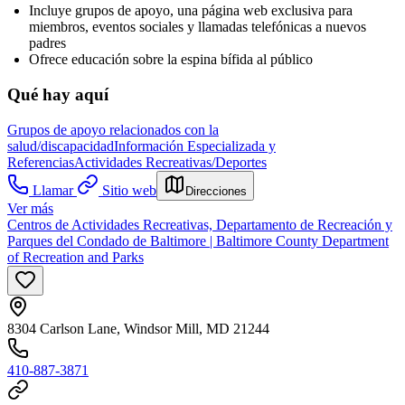
Incluye grupos de apoyo, una página web exclusiva para
miembros, eventos sociales y llamadas telefónicas a nuevos
padres
Ofrece educación sobre la espina bífida al público
Qué hay aquí
Grupos de apoyo relacionados con la
salud/discapacidad
Información Especializada y
Referencias
Actividades Recreativas/Deportes
Llamar
Sitio web
Direcciones
Ver más
Centros de Actividades Recreativas, Departamento de Recreación y
Parques del Condado de Baltimore | Baltimore County Department
of Recreation and Parks
8304 Carlson Lane, Windsor Mill, MD 21244
410-887-3871