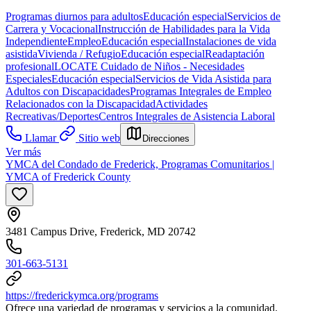
Programas diurnos para adultos
Educación especial
Servicios de
Carrera y Vocacional
Instrucción de Habilidades para la Vida
Independiente
Empleo
Educación especial
Instalaciones de vida
asistida
Vivienda / Refugio
Educación especial
Readaptación
profesional
LOCATE Cuidado de Niños - Necesidades
Especiales
Educación especial
Servicios de Vida Asistida para
Adultos con Discapacidades
Programas Integrales de Empleo
Relacionados con la Discapacidad
Actividades
Recreativas/Deportes
Centros Integrales de Asistencia Laboral
Llamar
Sitio web
Direcciones
Ver más
YMCA del Condado de Frederick, Programas Comunitarios |
YMCA of Frederick County
3481 Campus Drive, Frederick, MD 20742
301-663-5131
https://frederickymca.org/programs
Ofrece una variedad de programas y servicios a la comunidad.