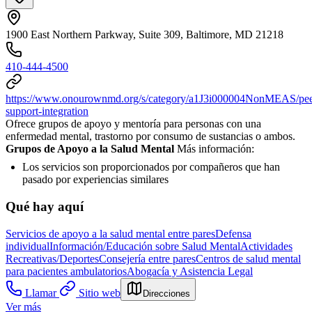
1900 East Northern Parkway, Suite 309, Baltimore, MD 21218
410-444-4500
https://www.onourownmd.org/s/category/a1J3i000004NonMEAS/pee
support-integration
Ofrece grupos de apoyo y mentoría para personas con una
enfermedad mental, trastorno por consumo de sustancias o ambos.
Grupos de Apoyo a la Salud Mental
Más información:
Los servicios son proporcionados por compañeros que han
pasado por experiencias similares
Qué hay aquí
Servicios de apoyo a la salud mental entre pares
Defensa
individual
Información/Educación sobre Salud Mental
Actividades
Recreativas/Deportes
Consejería entre pares
Centros de salud mental
para pacientes ambulatorios
Abogacía y Asistencia Legal
Llamar
Sitio web
Direcciones
Ver más