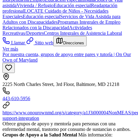
asistida
Vivienda / Refugio
Educación especial
Readaptación
profesional
LOCATE Cuidado de Niños - Necesidades
Especiales
Educación especial
Servicios de Vida Asistida para
Adultos con Discapacidades
Programas Integrales de Empleo
Relacionados con la Discapacidad
Actividades
Recreativas/Deportes
Centros Integrales de Asistencia Laboral
Llamar
Sitio web
Direcciones
Ver más
Por nuestra cuenta, grupos de apoyo entre pares y tutoría | On Our
Own of Maryland
2225 North Charles Street, 3rd Floor, Baltimore, MD 21218
443-610-5956
https://www.onourownmd.org/s/category/a1J3i000004NonMEAS/pee
support-integration
Ofrece grupos de apoyo y mentoría para personas con una
enfermedad mental, trastorno por consumo de sustancias o ambos.
Grupos de Apoyo a la Salud Mental
Más información: