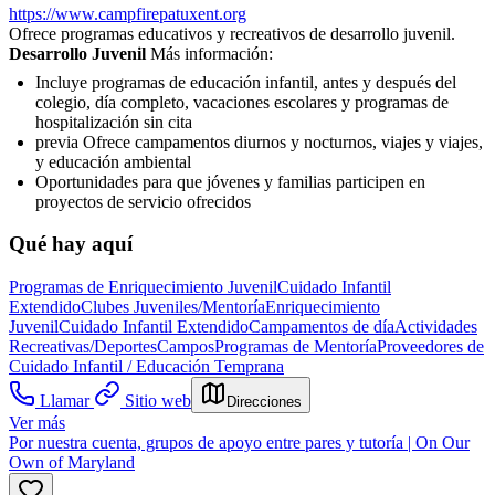
https://www.campfirepatuxent.org
Ofrece programas educativos y recreativos de desarrollo juvenil.
Desarrollo Juvenil
Más información:
Incluye programas de educación infantil, antes y después del
colegio, día completo, vacaciones escolares y programas de
hospitalización sin cita
previa Ofrece campamentos diurnos y nocturnos, viajes y viajes,
y educación ambiental
Oportunidades para que jóvenes y familias participen en
proyectos de servicio ofrecidos
Qué hay aquí
Programas de Enriquecimiento Juvenil
Cuidado Infantil
Extendido
Clubes Juveniles/Mentoría
Enriquecimiento
Juvenil
Cuidado Infantil Extendido
Campamentos de día
Actividades
Recreativas/Deportes
Campos
Programas de Mentoría
Proveedores de
Cuidado Infantil / Educación Temprana
Llamar
Sitio web
Direcciones
Ver más
Por nuestra cuenta, grupos de apoyo entre pares y tutoría | On Our
Own of Maryland