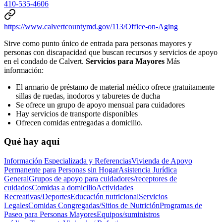
410-535-4606
https://www.calvertcountymd.gov/113/Office-on-Aging
Sirve como punto único de entrada para personas mayores y
personas con discapacidad que buscan recursos y servicios de apoyo
en el condado de Calvert.
Servicios para Mayores
Más
información:
El armario de préstamo de material médico ofrece gratuitamente
sillas de ruedas, inodoros y taburetes de ducha
Se ofrece un grupo de apoyo mensual para cuidadores
Hay servicios de transporte disponibles
Ofrecen comidas entregadas a domicilio.
Qué hay aquí
Información Especializada y Referencias
Vivienda de Apoyo
Permanente para Personas sin Hogar
Asistencia Jurídica
General
Grupos de apoyo para cuidadores/receptores de
cuidados
Comidas a domicilio
Actividades
Recreativas/Deportes
Educación nutricional
Servicios
Legales
Comidas Congregadas/Sitios de Nutrición
Programas de
Paseo para Personas Mayores
Equipos/suministros