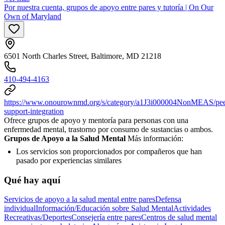
Por nuestra cuenta, grupos de apoyo entre pares y tutoría | On Our
Own of Maryland
6501 North Charles Street, Baltimore, MD 21218
410-494-4163
https://www.onourownmd.org/s/category/a1J3i000004NonMEAS/pee
support-integration
Ofrece grupos de apoyo y mentoría para personas con una
enfermedad mental, trastorno por consumo de sustancias o ambos.
Grupos de Apoyo a la Salud Mental
Más información:
Los servicios son proporcionados por compañeros que han
pasado por experiencias similares
Qué hay aquí
Servicios de apoyo a la salud mental entre pares
Defensa
individual
Información/Educación sobre Salud Mental
Actividades
Recreativas/Deportes
Consejería entre pares
Centros de salud mental