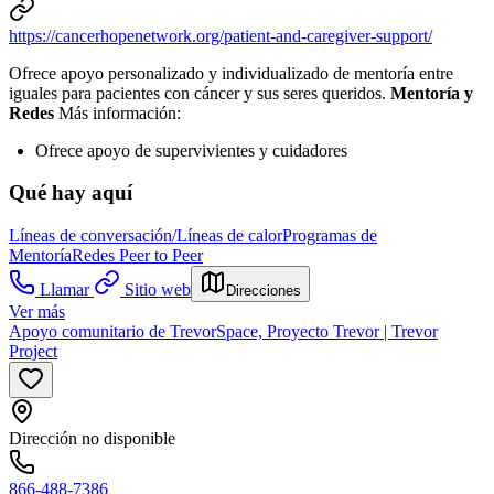
https://cancerhopenetwork.org/patient-and-caregiver-support/
Ofrece apoyo personalizado y individualizado de mentoría entre
iguales para pacientes con cáncer y sus seres queridos.
Mentoría y
Redes
Más información:
Ofrece apoyo de supervivientes y cuidadores
Qué hay aquí
Líneas de conversación/Líneas de calor
Programas de
Mentoría
Redes Peer to Peer
Llamar
Sitio web
Direcciones
Ver más
Apoyo comunitario de TrevorSpace, Proyecto Trevor | Trevor
Project
Dirección no disponible
866-488-7386