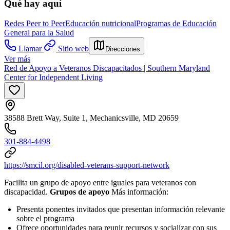
Qué hay aquí
Redes Peer to Peer
Educación nutricional
Programas de Educación
General para la Salud
Llamar
Sitio web
Direcciones
Ver más
Red de Apoyo a Veteranos Discapacitados | Southern Maryland
Center for Independent Living
38588 Brett Way, Suite 1, Mechanicsville, MD 20659
301-884-4498
https://smcil.org/disabled-veterans-support-network
Facilita un grupo de apoyo entre iguales para veteranos con
discapacidad.
Grupos de apoyo
Más información:
Presenta ponentes invitados que presentan información relevante
sobre el programa
Ofrece oportunidades para reunir recursos y socializar con sus