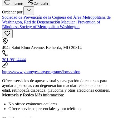
Imprimir
Compartir
Ordenar por
:
Sociedad de Prevención de la Ceguera del Área Metropolitana de
Washington, Red de Degeneración Macular | Prevention of
Blindness Society of Metropolitan Washington
4942 Saint Elmo Avenue, Bethesda, MD 20814
301-951-4444
https://www.youreyes.org/programs/low-vision
Ofrece servicios de apoyo visual y navegación de recursos para
ayudar a personas con degeneración macular relacionada con la
edad, retinopatía diabética, glaucoma y otras afecciones oculares.
Mentoría y Redes
Más información:
No ofrece exámenes oculares
Ofrece servicios presenciales y por teléfono