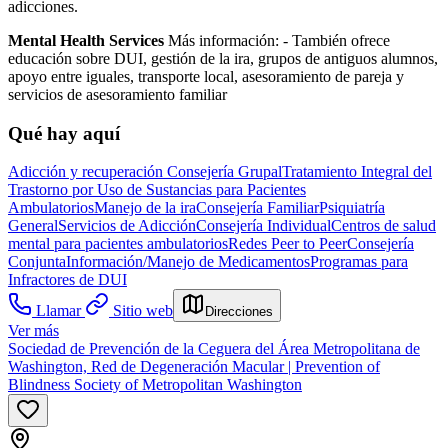
adicciones.
Mental Health Services
Más información:
-
También ofrece
educación sobre DUI, gestión de la ira, grupos de antiguos alumnos,
apoyo entre iguales, transporte local, asesoramiento de pareja y
servicios de asesoramiento familiar
Qué hay aquí
Adicción y recuperación
Consejería Grupal
Tratamiento Integral del
Trastorno por Uso de Sustancias para Pacientes
Ambulatorios
Manejo de la ira
Consejería Familiar
Psiquiatría
General
Servicios de Adicción
Consejería Individual
Centros de salud
mental para pacientes ambulatorios
Redes Peer to Peer
Consejería
Conjunta
Información/Manejo de Medicamentos
Programas para
Infractores de DUI
Llamar
Sitio web
Direcciones
Ver más
Sociedad de Prevención de la Ceguera del Área Metropolitana de
Washington, Red de Degeneración Macular | Prevention of
Blindness Society of Metropolitan Washington