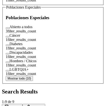
1
filter_results_count
Poblaciones Especiales
Poblaciones Especiales
Abierto a todos
3
filter_results_count
Cáncer
1
filter_results_count
Diabetes
1
filter_results_count
Discapacidades
1
filter_results_count
Hombres / Chicos
1
filter_results_count
LGBTQIA+
1
filter_results_count
Mostrar todo (10)
Search Results
1
-
9
de
9