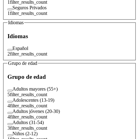
1
filter_results_count
Seguros Privados
1
filter_results_count
Idiomas
Idiomas
Español
2
filter_results_count
Grupo de edad
Grupo de edad
Adultos mayores (55+)
5
filter_results_count
Adolescentes (13-19)
4
filter_results_count
Adultos jóvenes (20-30)
4
filter_results_count
Adultos (31-54)
3
filter_results_count
Niños (2-12)