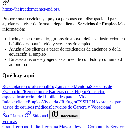
https://thefreedomcenter-md.org
Proporciona servicios y apoyo a personas con discapacidad para
ayudarles a vivir de forma independiente.
Servicios de Empleo
Más
información:
Incluye asesoramiento, grupos de apoyo, defensa, instrucción en
habilidades para la vida y servicios de empleo
Ayuda a los clientes a pasar de residencias de ancianos o de la
educación al empleo
Enlaces a recursos y agencias a nivel de condado y comunidad
autónoma
Qué hay aquí
Readaptación profesional
Programas de Mentoría
Servicios de
Evaluación/Remoción de Barreras en el Hogar
Educación
especial
Instrucción de Habilidades para la Vida
Independiente
Empleo
Vivienda / Refugio
CYSHCN
Asistencia para
gastos de equipos médicos
Servicios de Carrera y Vocacional
Llamar
Sitio web
Direcciones
Ver más
Gran Hermano Judío Hermana Mayor | Jewish Community Services