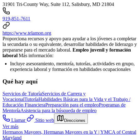
31901 Tri-County Way, Suite 112, Salisbury, MD 21804
919-851-7611
https://www.telamon.org
Proporciona recursos y apoyo para ayudar a los jóvenes a completar
la secundaria o su equivalente, desarrollar habilidades de liderazgo y
prepararse para el mercado laboral.
Empleo juvenil y formación
laboral
Más información:
Incluye asesoramiento, mentoría, tutorías, actividades en grupo,
experiencia laboral y formación en habilidades ocupacionales
Qué hay aquí
Servicios de Tutoría
Servicios de Carrera y
Vocacional
Tutoría
Habilidades Básicas para la Vida y el Trabajo /
Educación Financiera
Preparación para el empleo
Programas de
Mentoría
Asistencia para la búsqueda de empleo
Llamar
Sitio web
Direcciones
Ver más
Hermanos Mayores, Hermanas Mayores en la Y | YMCA of Central
Maryland