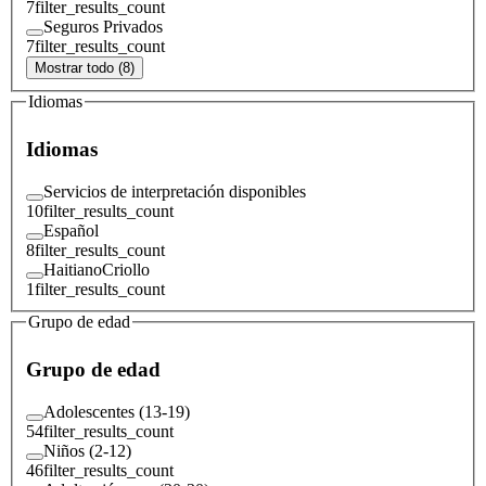
7
filter_results_count
Seguros Privados
7
filter_results_count
Mostrar todo (8)
Idiomas
Idiomas
Servicios de interpretación disponibles
10
filter_results_count
Español
8
filter_results_count
HaitianoCriollo
1
filter_results_count
Grupo de edad
Grupo de edad
Adolescentes (13-19)
54
filter_results_count
Niños (2-12)
46
filter_results_count