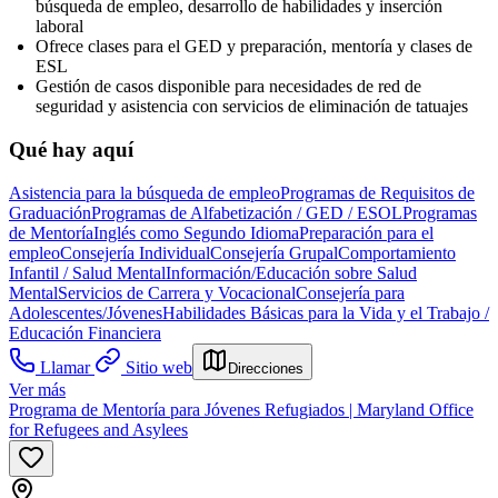
búsqueda de empleo, desarrollo de habilidades y inserción
laboral
Ofrece clases para el GED y preparación, mentoría y clases de
ESL
Gestión de casos disponible para necesidades de red de
seguridad y asistencia con servicios de eliminación de tatuajes
Qué hay aquí
Asistencia para la búsqueda de empleo
Programas de Requisitos de
Graduación
Programas de Alfabetización / GED / ESOL
Programas
de Mentoría
Inglés como Segundo Idioma
Preparación para el
empleo
Consejería Individual
Consejería Grupal
Comportamiento
Infantil / Salud Mental
Información/Educación sobre Salud
Mental
Servicios de Carrera y Vocacional
Consejería para
Adolescentes/Jóvenes
Habilidades Básicas para la Vida y el Trabajo /
Educación Financiera
Llamar
Sitio web
Direcciones
Ver más
Programa de Mentoría para Jóvenes Refugiados | Maryland Office
for Refugees and Asylees