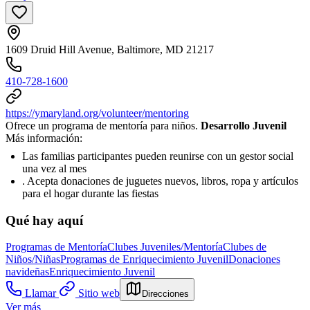
1609 Druid Hill Avenue, Baltimore, MD 21217
410-728-1600
https://ymaryland.org/volunteer/mentoring
Ofrece un programa de mentoría para niños.
Desarrollo Juvenil
Más información:
Las familias participantes pueden reunirse con un gestor social
una vez al mes
. Acepta donaciones de juguetes nuevos, libros, ropa y artículos
para el hogar durante las fiestas
Qué hay aquí
Programas de Mentoría
Clubes Juveniles/Mentoría
Clubes de
Niños/Niñas
Programas de Enriquecimiento Juvenil
Donaciones
navideñas
Enriquecimiento Juvenil
Llamar
Sitio web
Direcciones
Ver más