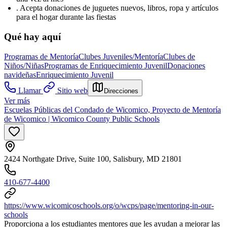
. Acepta donaciones de juguetes nuevos, libros, ropa y artículos
para el hogar durante las fiestas
Qué hay aquí
Programas de Mentoría
Clubes Juveniles/Mentoría
Clubes de
Niños/Niñas
Programas de Enriquecimiento Juvenil
Donaciones
navideñas
Enriquecimiento Juvenil
Llamar
Sitio web
Direcciones
Ver más
Escuelas Públicas del Condado de Wicomico, Proyecto de Mentoría
de Wicomico | Wicomico County Public Schools
2424 Northgate Drive, Suite 100, Salisbury, MD 21801
410-677-4400
https://www.wicomicoschools.org/o/wcps/page/mentoring-in-our-
schools
Proporciona a los estudiantes mentores que les ayudan a mejorar las