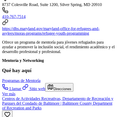
8737 Colesville Road, Suite 1200, Silver Spring, MD 20910
410-767-7514
https://dhs.maryland.gov/maryland-office-for-refugees-and-
asylees/moras-programs/refugee-youth-programming
Ofrece un programa de mentoría para jóvenes refugiados para
ayudar a promover la inclusión social, el rendimiento académico y el
desarrollo profesional y profesional.
Mentoría y Networking
Qué hay aquí
Programas de Mentoría
Llamar
Sitio web
Direcciones
Ver más
Centros de Actividades Recreativas, Departamento de Recreación y
Parques del Condado de Baltimore | Baltimore County Department
of Recreation and Parks