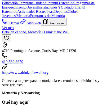
Educación Temprana
Cuidado Infantil Extendido
Programas de
Enriquecimiento Juvenil
Instalaciones Y
Cuidado Infantil
Extendido
Actividades Recreativas/Deportes
Clubes
Juveniles/Mentoría
Programas de Mentoría
Llamar
Sitio web
Direcciones
Ver más
Bebe en el pozo, Mentoría | Drink at the Well
4710 Pennington Avenue, Curtis Bay, MD 21226
410-589-6670
https://www.drinkatthewell.org
Conecta a mujeres para mentoría, clases, reuniones individuales y
otros recursos.
Mentoría y Networking
Qué hay aquí