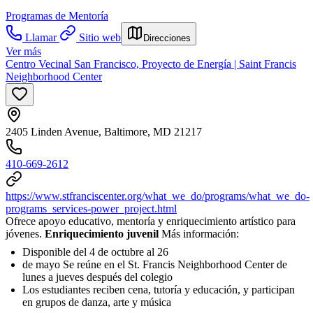
Programas de Mentoría
Llamar
Sitio web
Direcciones
Ver más
Centro Vecinal San Francisco, Proyecto de Energía | Saint Francis
Neighborhood Center
2405 Linden Avenue, Baltimore, MD 21217
410-669-2612
https://www.stfranciscenter.org/what_we_do/programs/what_we_do-
programs_services-power_project.html
Ofrece apoyo educativo, mentoría y enriquecimiento artístico para
jóvenes.
Enriquecimiento juvenil
Más información:
Disponible del 4 de octubre al 26
de mayo Se reúne en el St. Francis Neighborhood Center de
lunes a jueves después del colegio
Los estudiantes reciben cena, tutoría y educación, y participan
en grupos de danza, arte y música