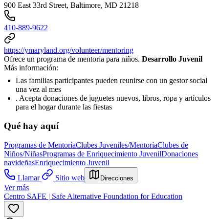
900 East 33rd Street, Baltimore, MD 21218
410-889-9622
https://ymaryland.org/volunteer/mentoring
Ofrece un programa de mentoría para niños.
Desarrollo Juvenil
Más información:
Las familias participantes pueden reunirse con un gestor social
una vez al mes
. Acepta donaciones de juguetes nuevos, libros, ropa y artículos
para el hogar durante las fiestas
Qué hay aquí
Programas de Mentoría
Clubes Juveniles/Mentoría
Clubes de
Niños/Niñas
Programas de Enriquecimiento Juvenil
Donaciones
navideñas
Enriquecimiento Juvenil
Llamar
Sitio web
Direcciones
Ver más
Centro SAFE | Safe Alternative Foundation for Education