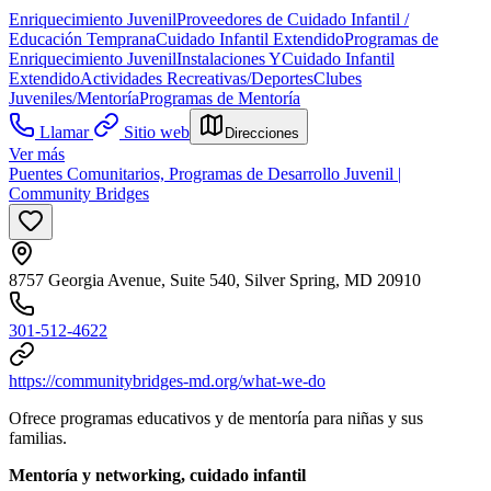
Enriquecimiento Juvenil
Proveedores de Cuidado Infantil /
Educación Temprana
Cuidado Infantil Extendido
Programas de
Enriquecimiento Juvenil
Instalaciones Y
Cuidado Infantil
Extendido
Actividades Recreativas/Deportes
Clubes
Juveniles/Mentoría
Programas de Mentoría
Llamar
Sitio web
Direcciones
Ver más
Puentes Comunitarios, Programas de Desarrollo Juvenil |
Community Bridges
8757 Georgia Avenue, Suite 540, Silver Spring, MD 20910
301-512-4622
https://communitybridges-md.org/what-we-do
Ofrece programas educativos y de mentoría para niñas y sus
familias.
Mentoría y networking, cuidado infantil