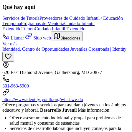
Qué hay aquí
Servicios de Tutoría
Proveedores de Cuidado Infantil / Educación
Temprana
Programas de Mentoría
Cuidado Infantil
Extendido
Tutoría
Cuidado Infantil Extendido
Llamar
Sitio web
Direcciones
Ver más
Identidad, Centro de Oportunidades Juveniles Crossroads | Identity
620 East Diamond Avenue, Gaithersburg, MD 20877
301-963-5900
https://www.identity-youth.org/what-we-do
Ofrece programas y servicios para ayudar a jóvenes en los ámbitos
educativo y laboral.
Desarrollo Juvenil
Más información:
Ofrece asesoramiento individual y grupal para problemas de
salud mental y consumo de sustancias
Servicios de desarrollo laboral que incluyen consejos para la