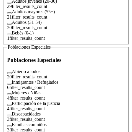
Adultos jóvenes (20-30)
29
filter_results_count
Adultos mayores (55+)
21
filter_results_count
Adultos (31-54)
20
filter_results_count
Bebés (0-1)
1
filter_results_count
Poblaciones Especiales
Poblaciones Especiales
Abierto a todos
20
filter_results_count
Inmigrantes / Refugiados
6
filter_results_count
Mujeres / Niñas
4
filter_results_count
Participación de la justicia
4
filter_results_count
Discapacidades
3
filter_results_count
Familias con niños
3
filter_results_count