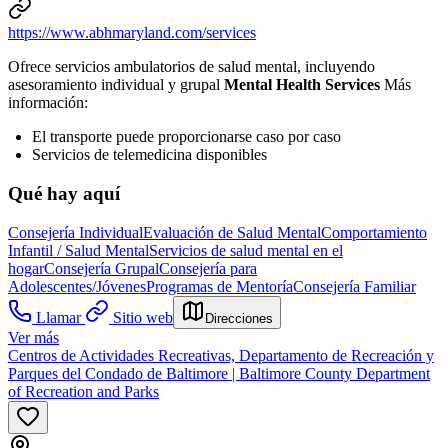
https://www.abhmaryland.com/services
Ofrece servicios ambulatorios de salud mental, incluyendo
asesoramiento individual y grupal
Mental Health Services
Más
información:
El transporte puede proporcionarse caso por caso
Servicios de telemedicina disponibles
Qué hay aquí
Consejería Individual
Evaluación de Salud Mental
Comportamiento
Infantil / Salud Mental
Servicios de salud mental en el
hogar
Consejería Grupal
Consejería para
Adolescentes/Jóvenes
Programas de Mentoría
Consejería Familiar
Llamar
Sitio web
Direcciones
Ver más
Centros de Actividades Recreativas, Departamento de Recreación y
Parques del Condado de Baltimore | Baltimore County Department
of Recreation and Parks