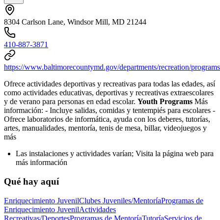
8304 Carlson Lane, Windsor Mill, MD 21244
410-887-3871
https://www.baltimorecountymd.gov/departments/recreation/programs
Ofrece actividades deportivas y recreativas para todas las edades, así
como actividades educativas, deportivas y recreativas extraescolares
y de verano para personas en edad escolar.
Youth Programs
Más
información:
- Incluye salidas, comidas y tentempiés para escolares
-
Ofrece laboratorios de informática, ayuda con los deberes, tutorías,
artes, manualidades, mentoría, tenis de mesa, billar, videojuegos y
más
Las instalaciones y actividades varían; Visita la página web para
más información
Qué hay aquí
Enriquecimiento Juvenil
Clubes Juveniles/Mentoría
Programas de
Enriquecimiento Juvenil
Actividades
Recreativas/Deportes
Programas de Mentoría
Tutoría
Servicios de