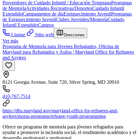
Proveedores de Cuidado Infantil / Educación Temprana
Programas
de Mentoría
Actividades Recreativas/Deportes
Cuidado Infantil
Extendido
Campamentos de día
Enriquecimiento Juvenil
Programas
de Enriquecimiento Juvenil
Clubes Juveniles/Mentoría
Cuidado
Infantil Extendido
Campos
Llamar
Sitio web
Direcciones
Ver más
Programa de Mentoría para Jóvenes Refugiados, Oficina de
Maryland para Refugiados y Asilos | Maryland Office for Refugees
and Asylees
8121 Georgia Avenue, Suite 720, Silver Spring, MD 20910
410-767-7514
https://dhs.maryland.gov/maryland-office-for-refugees-and-
asylees/moras-programs/refugee-youth-programming
Ofrece un programa de mentoría para jóvenes refugiados para
ayudar a promover la inclusión social, el rendimiento académico y el
desarrollo profesional y profesional.