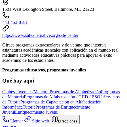
1501 West Lexington Street, Baltimore, MD 21223
443-453-8181
https://www.safealternative.org/safe-center
Ofrece programas extraescolares y de verano que integran
asignaturas académicas troncales con aplicación en el mundo real
mediante actividades educativas prácticas para apoyar el éxito
académico de los estudiantes.
Programas educativos, programas juveniles
Qué hay aquí
Clubes Juveniles/Mentoría
Programas de Alfabetización
Programas
de Mentoría
Programas de Alfabetización / GED / ESOL
Servicios
de Tutoría
Programas de Capacitación en Alfabetización
Informática
Tutoría
Programas de Enriquecimiento
Juvenil
Enriquecimiento Juvenil
Llamar
Sitio web
Direcciones
Ver más