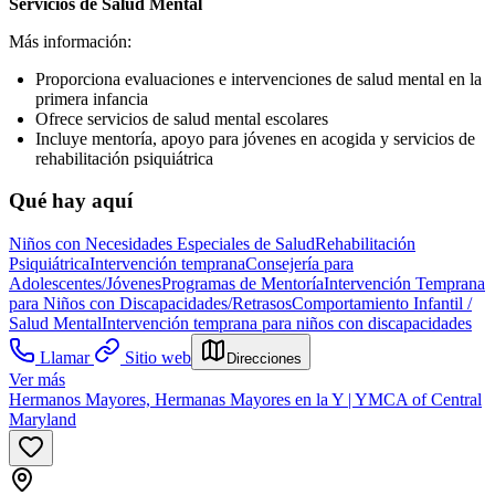
Servicios de Salud Mental
Más información:
Proporciona evaluaciones e intervenciones de salud mental en la
primera infancia
Ofrece servicios de salud mental escolares
Incluye mentoría, apoyo para jóvenes en acogida y servicios de
rehabilitación psiquiátrica
Qué hay aquí
Niños con Necesidades Especiales de Salud
Rehabilitación
Psiquiátrica
Intervención temprana
Consejería para
Adolescentes/Jóvenes
Programas de Mentoría
Intervención Temprana
para Niños con Discapacidades/Retrasos
Comportamiento Infantil /
Salud Mental
Intervención temprana para niños con discapacidades
Llamar
Sitio web
Direcciones
Ver más
Hermanos Mayores, Hermanas Mayores en la Y | YMCA of Central
Maryland