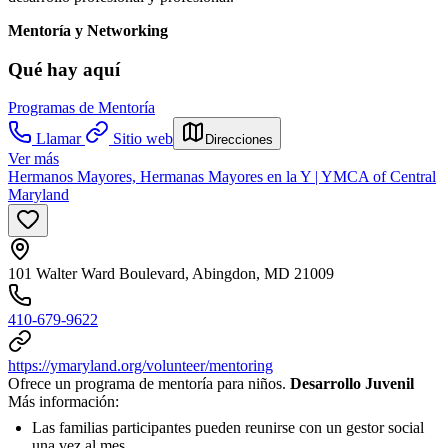
Mentoría y Networking
Qué hay aquí
Programas de Mentoría
Llamar
Sitio web
Direcciones
Ver más
Hermanos Mayores, Hermanas Mayores en la Y | YMCA of Central
Maryland
101 Walter Ward Boulevard, Abingdon, MD 21009
410-679-9622
https://ymaryland.org/volunteer/mentoring
Ofrece un programa de mentoría para niños.
Desarrollo Juvenil
Más información:
Las familias participantes pueden reunirse con un gestor social
una vez al mes