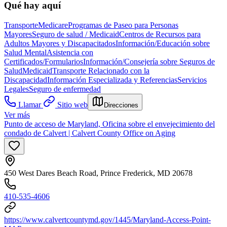
Qué hay aquí
Transporte
Medicare
Programas de Paseo para Personas
Mayores
Seguro de salud / Medicaid
Centros de Recursos para
Adultos Mayores y Discapacitados
Información/Educación sobre
Salud Mental
Asistencia con
Certificados/Formularios
Información/Consejería sobre Seguros de
Salud
Medicaid
Transporte Relacionado con la
Discapacidad
Información Especializada y Referencias
Servicios
Legales
Seguro de enfermedad
Llamar
Sitio web
Direcciones
Ver más
Punto de acceso de Maryland, Oficina sobre el envejecimiento del
condado de Calvert | Calvert County Office on Aging
450 West Dares Beach Road, Prince Frederick, MD 20678
410-535-4606
https://www.calvertcountymd.gov/1445/Maryland-Access-Point-