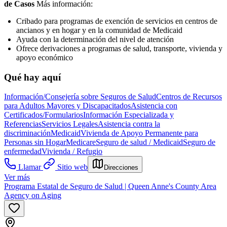
de Casos
Más información:
Cribado para programas de exención de servicios en centros de
ancianos y en hogar y en la comunidad de Medicaid
Ayuda con la determinación del nivel de atención
Ofrece derivaciones a programas de salud, transporte, vivienda y
apoyo económico
Qué hay aquí
Información/Consejería sobre Seguros de Salud
Centros de Recursos
para Adultos Mayores y Discapacitados
Asistencia con
Certificados/Formularios
Información Especializada y
Referencias
Servicios Legales
Asistencia contra la
discriminación
Medicaid
Vivienda de Apoyo Permanente para
Personas sin Hogar
Medicare
Seguro de salud / Medicaid
Seguro de
enfermedad
Vivienda / Refugio
Llamar
Sitio web
Direcciones
Ver más
Programa Estatal de Seguro de Salud | Queen Anne's County Area
Agency on Aging