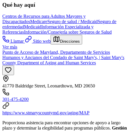
Qué hay aquí
Centros de Recursos para Adultos Mayores y
Discapacitados
Medicare
Seguro de salud / Medicaid
Seguro de
enfermedad
Medicaid
Información Especializada y
Referencias
Información/Consejería sobre Seguros de Salud
Llamar
Sitio web
Direcciones
Ver más
Punto de Acceso de Maryland, Departamento de Servicios
Humanos y Ancianos del Condado de Saint Mary's, | Saint Mary's
County Department of Aging and Human Services
41770 Baldridge Street, Leonardtown, MD 20650
301-475-4200
https://www.stmaryscountymd.gov/aging/MAP
Proporciona asistencia para encontrar opciones de apoyo a largo
plazo y determinar la elegibilidad para programas públicos.
Gestión