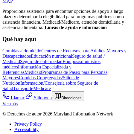
MAP
Proporciona asistencia para encontrar opciones de apoyo a largo
plazo y determinar la elegibilidad para programas públicos como
asistencia financiera, Medicaid/Medicare, atención domiciliaria y
asistencia alimentaria.
Líneas de ayuda e información
Qué hay aquí
Comidas a domicilio
Centros de Recursos para Adultos Mayores y
Discapacitados
Educación nutricional
Seguro de salud /
Medicaid
Seguro de enfermedad
Equipos/suministros
médicos
Información Especializada y
Referencias
Medicaid
Programas de Paseo para Personas
Mayores
Comidas Congregadas/Sitios de
Nutrición
Información/Consejería sobre Seguros de
Salud
Transporte
Medicare
Llamar
Sitio web
Direcciones
Ver más
© Derechos de autor 2026 Maryland Information Network
Privacy Policy
Accessibility