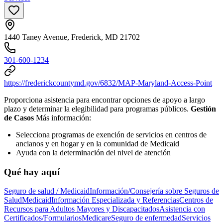
1440 Taney Avenue, Frederick, MD 21702
301-600-1234
https://frederickcountymd.gov/6832/MAP-Maryland-Access-Point
Proporciona asistencia para encontrar opciones de apoyo a largo
plazo y determinar la elegibilidad para programas públicos.
Gestión
de Casos
Más información:
Selecciona programas de exención de servicios en centros de
ancianos y en hogar y en la comunidad de Medicaid
Ayuda con la determinación del nivel de atención
Qué hay aquí
Seguro de salud / Medicaid
Información/Consejería sobre Seguros de
Salud
Medicaid
Información Especializada y Referencias
Centros de
Recursos para Adultos Mayores y Discapacitados
Asistencia con
Certificados/Formularios
Medicare
Seguro de enfermedad
Servicios