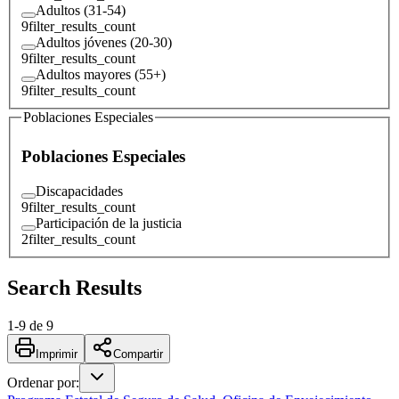
Adultos (31-54)
9
filter_results_count
Adultos jóvenes (20-30)
9
filter_results_count
Adultos mayores (55+)
9
filter_results_count
Poblaciones Especiales
Poblaciones Especiales
Discapacidades
9
filter_results_count
Participación de la justicia
2
filter_results_count
Search Results
1
-
9
de
9
Imprimir
Compartir
Ordenar por
: