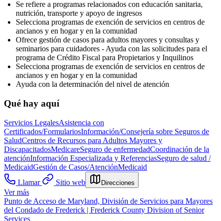
Se refiere a programas relacionados con educación sanitaria,
nutrición, transporte y apoyo de ingresos
Selecciona programas de exención de servicios en centros de
ancianos y en hogar y en la comunidad
Ofrece gestión de casos para adultos mayores y consultas y
seminarios para cuidadores - Ayuda con las solicitudes para el
programa de Crédito Fiscal para Propietarios y Inquilinos
Selecciona programas de exención de servicios en centros de
ancianos y en hogar y en la comunidad
Ayuda con la determinación del nivel de atención
Qué hay aquí
Servicios Legales
Asistencia con
Certificados/Formularios
Información/Consejería sobre Seguros de
Salud
Centros de Recursos para Adultos Mayores y
Discapacitados
Medicare
Seguro de enfermedad
Coordinación de la
atención
Información Especializada y Referencias
Seguro de salud /
Medicaid
Gestión de Casos/Atención
Medicaid
Llamar
Sitio web
Direcciones
Ver más
Punto de Acceso de Maryland, División de Servicios para Mayores
del Condado de Frederick | Frederick County Division of Senior
Services