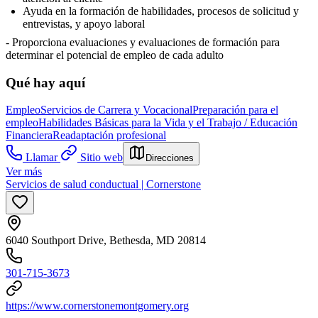
Ayuda en la formación de habilidades, procesos de solicitud y
entrevistas, y apoyo laboral
- Proporciona evaluaciones y evaluaciones de formación para
determinar el potencial de empleo de cada adulto
Qué hay aquí
Empleo
Servicios de Carrera y Vocacional
Preparación para el
empleo
Habilidades Básicas para la Vida y el Trabajo / Educación
Financiera
Readaptación profesional
Llamar
Sitio web
Direcciones
Ver más
Servicios de salud conductual | Cornerstone
6040 Southport Drive, Bethesda, MD 20814
301-715-3673
https://www.cornerstonemontgomery.org