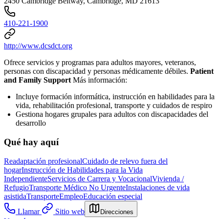
2450 Cambridge Beltway, Cambridge, MD 21613
410-221-1900
http://www.dcsdct.org
Ofrece servicios y programas para adultos mayores, veteranos,
personas con discapacidad y personas médicamente débiles.
Patient
and Family Support
Más información:
Incluye formación informática, instrucción en habilidades para la
vida, rehabilitación profesional, transporte y cuidados de respiro
Gestiona hogares grupales para adultos con discapacidades del
desarrollo
Qué hay aquí
Readaptación profesional
Cuidado de relevo fuera del
hogar
Instrucción de Habilidades para la Vida
Independiente
Servicios de Carrera y Vocacional
Vivienda /
Refugio
Transporte Médico No Urgente
Instalaciones de vida
asistida
Transporte
Empleo
Educación especial
Llamar
Sitio web
Direcciones