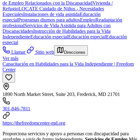
de Empleo Relacionados con la Discapacidad
Vivienda /
Refugio
LOCATE Cuidado de Niños - Necesidades
Especiales
Instalaciones de vida asistida
Educación
especial
Programas diurnos para adultos
Empleo
Readaptación
profesional
Servicios de Vida Asistida para Adultos con
Discapacidades
Instrucción de Habilidades para la Vida
Independiente
Educación especial
Educación especial
Educación
especial
Llamar
Sitio web
Direcciones
Ver más
Capacitación en Habilidades para la Vida Independiente | Freedom
Center
1890 North Market Street, Suite 203, Frederick, MD 21701
301-846-7811
https://thefreedomcenter-md.org
Proporciona servicios y apoyo a personas con discapacidad para
ayudarles a vivir de forma independiente.
Servicios de Empleo
Más