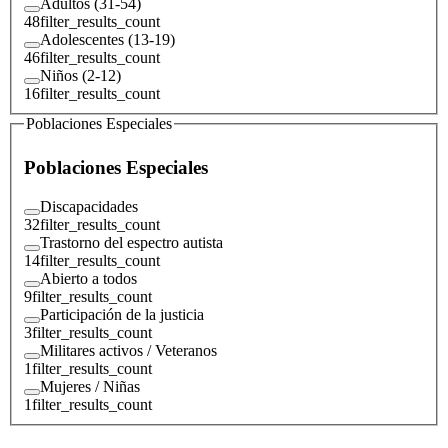
Adultos (31-54)
48
filter_results_count
Adolescentes (13-19)
46
filter_results_count
Niños (2-12)
16
filter_results_count
Poblaciones Especiales
Poblaciones Especiales
Discapacidades
32
filter_results_count
Trastorno del espectro autista
14
filter_results_count
Abierto a todos
9
filter_results_count
Participación de la justicia
3
filter_results_count
Militares activos / Veteranos
1
filter_results_count
Mujeres / Niñas
1
filter_results_count