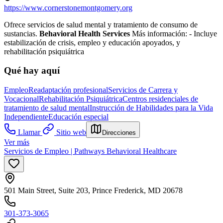
https://www.cornerstonemontgomery.org
Ofrece servicios de salud mental y tratamiento de consumo de
sustancias.
Behavioral Health Services
Más información:
- Incluye
estabilización de crisis, empleo y educación apoyados, y
rehabilitación psiquiátrica
Qué hay aquí
Empleo
Readaptación profesional
Servicios de Carrera y
Vocacional
Rehabilitación Psiquiátrica
Centros residenciales de
tratamiento de salud mental
Instrucción de Habilidades para la Vida
Independiente
Educación especial
Llamar
Sitio web
Direcciones
Ver más
Servicios de Empleo | Pathways Behavioral Healthcare
501 Main Street, Suite 203, Prince Frederick, MD 20678
301-373-3065