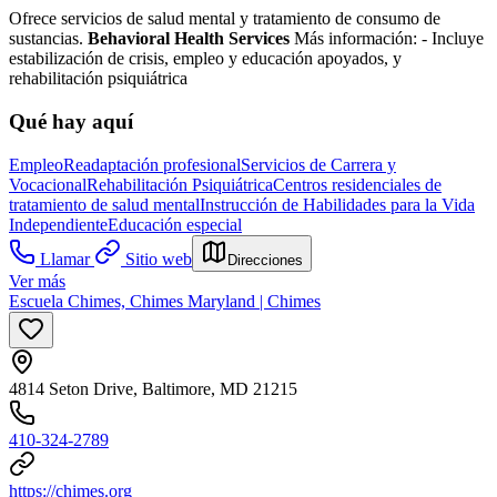
Ofrece servicios de salud mental y tratamiento de consumo de
sustancias.
Behavioral Health Services
Más información:
- Incluye
estabilización de crisis, empleo y educación apoyados, y
rehabilitación psiquiátrica
Qué hay aquí
Empleo
Readaptación profesional
Servicios de Carrera y
Vocacional
Rehabilitación Psiquiátrica
Centros residenciales de
tratamiento de salud mental
Instrucción de Habilidades para la Vida
Independiente
Educación especial
Llamar
Sitio web
Direcciones
Ver más
Escuela Chimes, Chimes Maryland | Chimes
4814 Seton Drive, Baltimore, MD 21215
410-324-2789
https://chimes.org