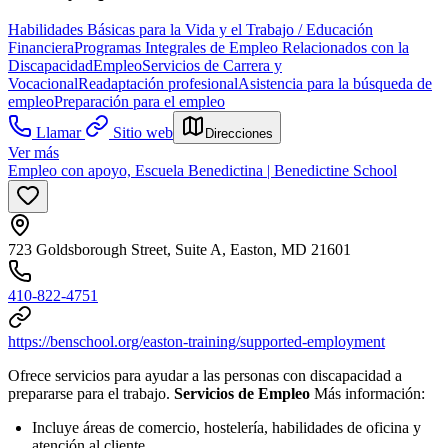
Habilidades Básicas para la Vida y el Trabajo / Educación
Financiera
Programas Integrales de Empleo Relacionados con la
Discapacidad
Empleo
Servicios de Carrera y
Vocacional
Readaptación profesional
Asistencia para la búsqueda de
empleo
Preparación para el empleo
Llamar
Sitio web
Direcciones
Ver más
Empleo con apoyo, Escuela Benedictina | Benedictine School
723 Goldsborough Street, Suite A, Easton, MD 21601
410-822-4751
https://benschool.org/easton-training/supported-employment
Ofrece servicios para ayudar a las personas con discapacidad a
prepararse para el trabajo.
Servicios de Empleo
Más información:
Incluye
áreas de comercio, hostelería, habilidades de oficina y
atención al cliente