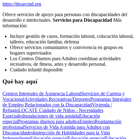
https://thearcmd.org
Ofrece servicios de apoyo para personas con discapacidades del
desarrollo e intelectuales.
Servicios para Discapacidad
Más
información:
Incluye gestión de casos, formación laboral, colocación laboral,
talleres, educación familiar, defensa
Ofrece servicios comunitarios y convivencia en grupos en
hogares supervisados
Los Centros Diurnos para Adultos coordinan actividades
recreativos, de fitness, artes y desarrollo personal.
Cuidado infantil disponible
Qué hay aquí
Centros Integrales de Asistencia Laboral
Servicios de Carrera y
Vocacional
Actividades Recreativas/Deportes
Programas Integrales
de Empleo Relacionados con la Discapacidad
Vivienda /
Refugio
LOCATE Cuidado de Niños - Necesidades
Especiales
Instalaciones de vida asistida
Educación
especial
Programas diurnos para adultos
Empleo
Readaptación
profesional
Servicios de Vida Asistida para Adultos con
Discapacidades
Instrucción de Habilidades para la Vida
Independiente
Educación especial
Educación especial
Educación