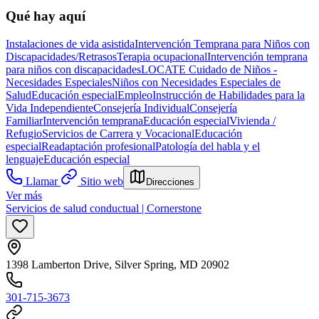
Qué hay aquí
Instalaciones de vida asistida
Intervención Temprana para Niños con
Discapacidades/Retrasos
Terapia ocupacional
Intervención temprana
para niños con discapacidades
LOCATE Cuidado de Niños -
Necesidades Especiales
Niños con Necesidades Especiales de
Salud
Educación especial
Empleo
Instrucción de Habilidades para la
Vida Independiente
Consejería Individual
Consejería
Familiar
Intervención temprana
Educación especial
Vivienda /
Refugio
Servicios de Carrera y Vocacional
Educación
especial
Readaptación profesional
Patología del habla y el
lenguaje
Educación especial
Llamar
Sitio web
Direcciones
Ver más
Servicios de salud conductual | Cornerstone
1398 Lamberton Drive, Silver Spring, MD 20902
301-715-3673