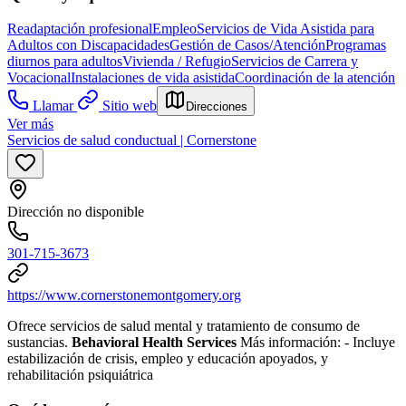
Readaptación profesional
Empleo
Servicios de Vida Asistida para
Adultos con Discapacidades
Gestión de Casos/Atención
Programas
diurnos para adultos
Vivienda / Refugio
Servicios de Carrera y
Vocacional
Instalaciones de vida asistida
Coordinación de la atención
Llamar
Sitio web
Direcciones
Ver más
Servicios de salud conductual | Cornerstone
Dirección no disponible
301-715-3673
https://www.cornerstonemontgomery.org
Ofrece servicios de salud mental y tratamiento de consumo de
sustancias.
Behavioral Health Services
Más información:
- Incluye
estabilización de crisis, empleo y educación apoyados, y
rehabilitación psiquiátrica