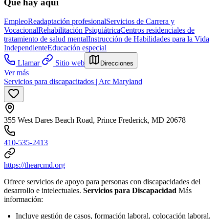
Qué hay aquí
Empleo
Readaptación profesional
Servicios de Carrera y
Vocacional
Rehabilitación Psiquiátrica
Centros residenciales de
tratamiento de salud mental
Instrucción de Habilidades para la Vida
Independiente
Educación especial
Llamar
Sitio web
Direcciones
Ver más
Servicios para discapacitados | Arc Maryland
355 West Dares Beach Road, Prince Frederick, MD 20678
410-535-2413
https://thearcmd.org
Ofrece servicios de apoyo para personas con discapacidades del
desarrollo e intelectuales.
Servicios para Discapacidad
Más
información:
Incluye gestión de casos, formación laboral, colocación laboral,