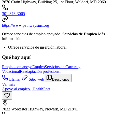
2670 Crain Highway, Building 25, 1st Floor, Waldorf, MD 20601
301-373-3065
https://www.pathwaysinc.org
Ofrece servicios de empleo apoyado.
Servicios de Empleo
Más
información:
Ofrece servicios de inserción laboral
Qué hay aquí
Empleo con apoyo
Empleo
Servicios de Carrera y
Vocacional
Readaptación profesional
Llamar
Sitio web
Direcciones
Ver más
Apoyo al empleo | HealthPort
7033 Worcester Highway, Newark, MD 21841