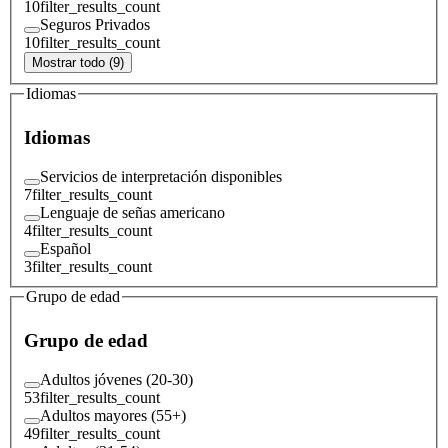
10
filter_results_count
Seguros Privados
10
filter_results_count
Mostrar todo (9)
Idiomas
Idiomas
Servicios de interpretación disponibles
7
filter_results_count
Lenguaje de señas americano
4
filter_results_count
Español
3
filter_results_count
Grupo de edad
Grupo de edad
Adultos jóvenes (20-30)
53
filter_results_count
Adultos mayores (55+)
49
filter_results_count