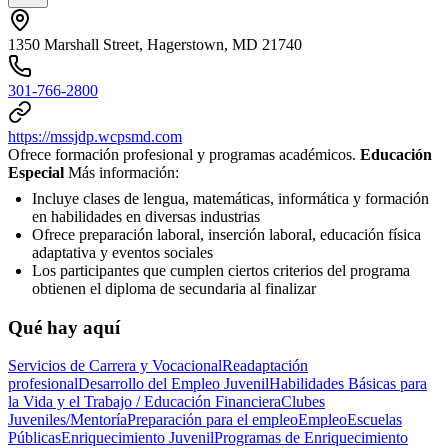
1350 Marshall Street, Hagerstown, MD 21740
301-766-2800
https://mssjdp.wcpsmd.com
Ofrece formación profesional y programas académicos.
Educación
Especial
Más información:
Incluye clases de lengua, matemáticas, informática y formación
en habilidades en diversas industrias
Ofrece preparación laboral, inserción laboral, educación física
adaptativa y eventos sociales
Los participantes que cumplen ciertos criterios del programa
obtienen el diploma de secundaria al finalizar
Qué hay aquí
Servicios de Carrera y Vocacional
Readaptación
profesional
Desarrollo del Empleo Juvenil
Habilidades Básicas para
la Vida y el Trabajo / Educación Financiera
Clubes
Juveniles/Mentoría
Preparación para el empleo
Empleo
Escuelas
Públicas
Enriquecimiento Juvenil
Programas de Enriquecimiento