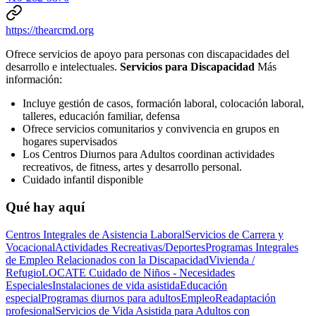
https://thearcmd.org
Ofrece servicios de apoyo para personas con discapacidades del
desarrollo e intelectuales.
Servicios para Discapacidad
Más
información:
Incluye gestión de casos, formación laboral, colocación laboral,
talleres, educación familiar, defensa
Ofrece servicios comunitarios y convivencia en grupos en
hogares supervisados
Los Centros Diurnos para Adultos coordinan actividades
recreativos, de fitness, artes y desarrollo personal.
Cuidado infantil disponible
Qué hay aquí
Centros Integrales de Asistencia Laboral
Servicios de Carrera y
Vocacional
Actividades Recreativas/Deportes
Programas Integrales
de Empleo Relacionados con la Discapacidad
Vivienda /
Refugio
LOCATE Cuidado de Niños - Necesidades
Especiales
Instalaciones de vida asistida
Educación
especial
Programas diurnos para adultos
Empleo
Readaptación
profesional
Servicios de Vida Asistida para Adultos con