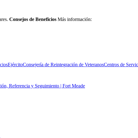
ares.
Consejos de Beneficios
Más información:
cios
Ejército
Consejería de Reintegración de Veteranos
Centros de Servic
ción, Referencia y Seguimiento | Fort Meade