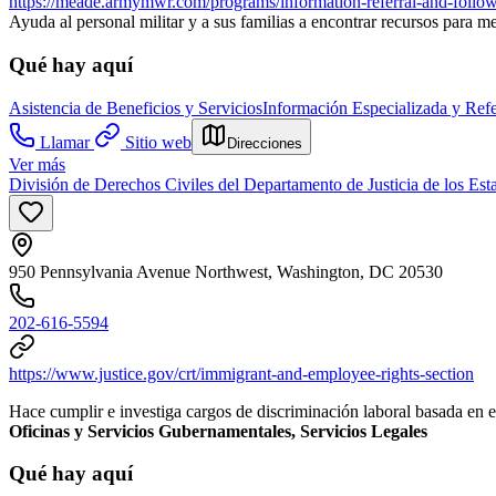
https://meade.armymwr.com/programs/information-referral-and-follo
Ayuda al personal militar y a sus familias a encontrar recursos para me
Qué hay aquí
Asistencia de Beneficios y Servicios
Información Especializada y Refe
Llamar
Sitio web
Direcciones
Ver más
División de Derechos Civiles del Departamento de Justicia de los Es
950 Pennsylvania Avenue Northwest, Washington, DC 20530
202-616-5594
https://www.justice.gov/crt/immigrant-and-employee-rights-section
Hace cumplir e investiga cargos de discriminación laboral basada en el
Oficinas y Servicios Gubernamentales, Servicios Legales
Qué hay aquí