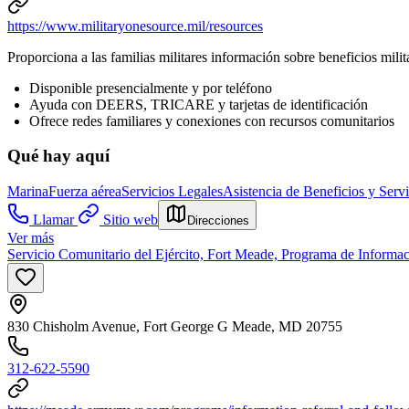
https://www.militaryonesource.mil/resources
Proporciona a las familias militares información sobre beneficios milit
Disponible presencialmente y por teléfono
Ayuda con DEERS, TRICARE y tarjetas de identificación
Ofrece redes familiares y conexiones con recursos comunitarios
Qué hay aquí
Marina
Fuerza aérea
Servicios Legales
Asistencia de Beneficios y Servi
Llamar
Sitio web
Direcciones
Ver más
Servicio Comunitario del Ejército, Fort Meade, Programa de Informa
830 Chisholm Avenue, Fort George G Meade, MD 20755
312-622-5590