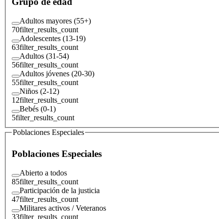
Grupo de edad
Adultos mayores (55+)
70
filter_results_count
Adolescentes (13-19)
63
filter_results_count
Adultos (31-54)
56
filter_results_count
Adultos jóvenes (20-30)
55
filter_results_count
Niños (2-12)
12
filter_results_count
Bebés (0-1)
5
filter_results_count
Poblaciones Especiales
Poblaciones Especiales
Abierto a todos
85
filter_results_count
Participación de la justicia
47
filter_results_count
Militares activos / Veteranos
33
filter_results_count