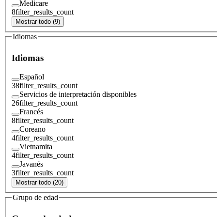
Medicare
8
filter_results_count
Mostrar todo (9)
Idiomas
Idiomas
Español
38
filter_results_count
Servicios de interpretación disponibles
26
filter_results_count
Francés
8
filter_results_count
Coreano
4
filter_results_count
Vietnamita
4
filter_results_count
Javanés
3
filter_results_count
Mostrar todo (20)
Grupo de edad