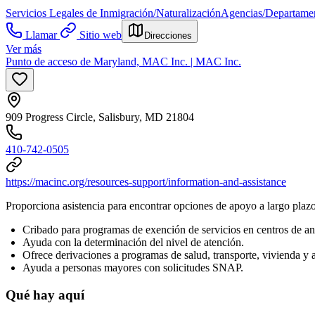
Servicios Legales de Inmigración/Naturalización
Agencias/Departamen
Llamar
Sitio web
Direcciones
Ver más
Punto de acceso de Maryland, MAC Inc. | MAC Inc.
909 Progress Circle, Salisbury, MD 21804
410-742-0505
https://macinc.org/resources-support/information-and-assistance
Proporciona asistencia para encontrar opciones de apoyo a largo plazo
Cribado para programas de exención de servicios en centros de a
Ayuda con la determinación del nivel de atención.
Ofrece derivaciones a programas de salud, transporte, vivienda y 
Ayuda a personas mayores con solicitudes SNAP.
Qué hay aquí