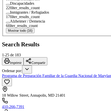
Discapacidades
22
filter_results_count
Inmigrantes / Refugiados
17
filter_results_count
Alzheimer / Demencia
6
filter_results_count
Mostrar todo (16)
Search Results
1
-
25
de
183
Imprimir
Compartir
Ordenar por
:
Programa de Preparación Familiar de la Guardia Nacional de Maryl
18 Willow Street, Annapolis, MD 21401
410-266-7391