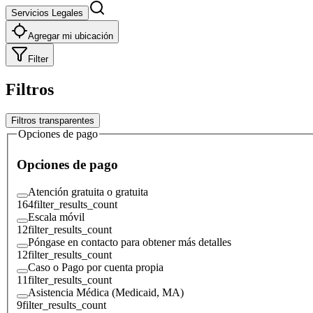
Servicios Legales
Agregar mi ubicación
Filter
Filtros
Filtros transparentes
Opciones de pago
Opciones de pago
Atención gratuita o gratuita
164
filter_results_count
Escala móvil
12
filter_results_count
Póngase en contacto para obtener más detalles
12
filter_results_count
Caso o Pago por cuenta propia
11
filter_results_count
Asistencia Médica (Medicaid, MA)
9
filter_results_count