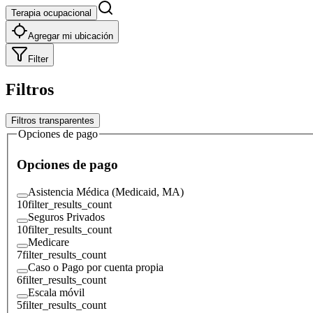
Terapia ocupacional
Agregar mi ubicación
Filter
Filtros
Filtros transparentes
Opciones de pago
Opciones de pago
Asistencia Médica (Medicaid, MA)
10
filter_results_count
Seguros Privados
10
filter_results_count
Medicare
7
filter_results_count
Caso o Pago por cuenta propia
6
filter_results_count
Escala móvil
5
filter_results_count