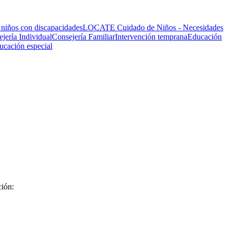
 niños con discapacidades
LOCATE Cuidado de Niños - Necesidades
jería Individual
Consejería Familiar
Intervención temprana
Educación
ucación especial
ión: