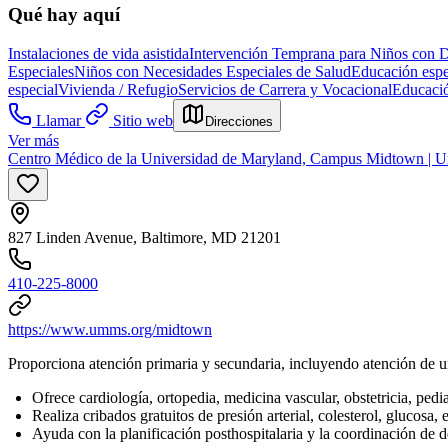
Qué hay aquí
Instalaciones de vida asistida
Intervención Temprana para Niños con D
Especiales
Niños con Necesidades Especiales de Salud
Educación espe
especial
Vivienda / Refugio
Servicios de Carrera y Vocacional
Educació
Llamar
Sitio web
Direcciones
Ver más
Centro Médico de la Universidad de Maryland, Campus Midtown | 
827 Linden Avenue, Baltimore, MD 21201
410-225-8000
https://www.umms.org/midtown
Proporciona atención primaria y secundaria, incluyendo atención de u
Ofrece cardiología, ortopedia, medicina vascular, obstetricia, pediat
Realiza cribados gratuitos de presión arterial, colesterol, glucos
Ayuda con la planificación posthospitalaria y la coordinación de d