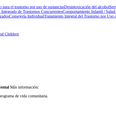
 para el trastorno por uso de sustancias
Desintoxicación del alcohol
Ser
 Integrado de Trastornos Concurrentes
Comportamiento Infantil / Salud
izados
Consejería Individual
Tratamiento Integral del Trastorno por Uso 
and Children
ental
Más información:
programa de vida comunitaria.