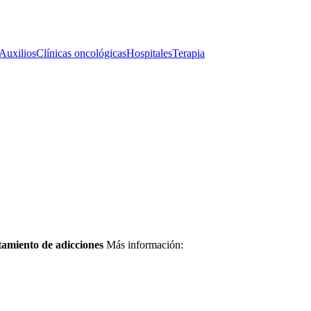
 Auxilios
Clínicas oncológicas
Hospitales
Terapia
atamiento de adicciones
Más información: