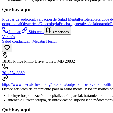
Qué hay aquí
Pruebas de audición
Evaluación de Salud Mental
Fisioterapia
Grupos de
ocupacional
Obstetricia/Ginecología
Pruebas generales de laboratorio
P
Llamar
Sitio web
Direcciones
Ver más
Salud conductual | Medstar Health
18101 Prince Philip Drive, Olney, MD 20832
301-774-8860
https://www.medstarhealth.org/locations/outpatient-behavioral-heal
Ofrece servicios de tratamiento para la salud mental y los trastornos 
Incluye hospitalización, hospitalización parcial, tratamiento ambul
intensivo Ofrece terapia, desintoxicación supervisada médicament
Qué hay aquí