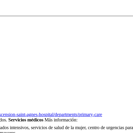
scension-saint-agnes-hospital/departments/primary-care
ados.
Servicios médicos
Más información:
ados intensivos, servicios de salud de la mujer, centro de urgencias par
s mayores