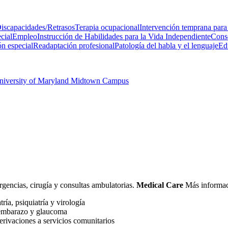
iscapacidades/Retrasos
Terapia ocupacional
Intervención temprana para
cial
Empleo
Instrucción de Habilidades para la Vida Independiente
Conse
n especial
Readaptación profesional
Patología del habla y el lenguaje
Ed
University of Maryland Midtown Campus
rgencias, cirugía y consultas ambulatorias.
Medical Care
Más informac
ría, psiquiatría y virología
a, embarazo y glaucoma
erivaciones a servicios comunitarios