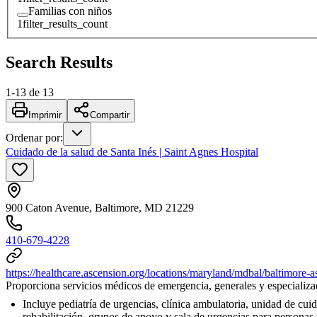
Familias con niños
1
filter_results_count
Search Results
1
-
13
de
13
Imprimir
Compartir
Ordenar por
:
Cuidado de la salud de Santa Inés | Saint Agnes Hospital
900 Caton Avenue, Baltimore, MD 21229
410-679-4228
https://healthcare.ascension.org/locations/maryland/mdbal/baltimore-a
Proporciona servicios médicos de emergencia, generales y especializ
Incluye pediatría de urgencias, clínica ambulatoria, unidad de cuid
rehabilitación, grupos de apoyo y sala de urgencias para persona