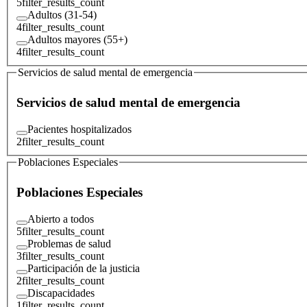
5
filter_results_count
Adultos (31-54)
4
filter_results_count
Adultos mayores (55+)
4
filter_results_count
Servicios de salud mental de emergencia
Servicios de salud mental de emergencia
Pacientes hospitalizados
2
filter_results_count
Poblaciones Especiales
Poblaciones Especiales
Abierto a todos
5
filter_results_count
Problemas de salud
3
filter_results_count
Participación de la justicia
2
filter_results_count
Discapacidades
1
filter_results_count