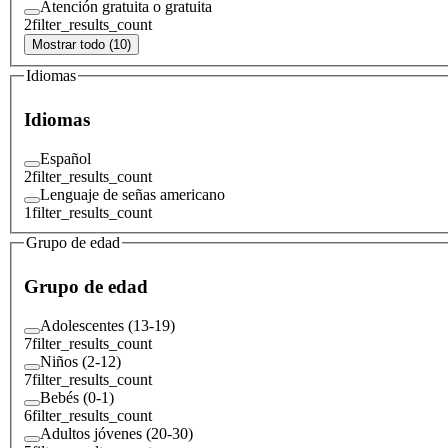
Atención gratuita o gratuita
2
filter_results_count
Mostrar todo (10)
Idiomas
Idiomas
Español
2
filter_results_count
Lenguaje de señas americano
1
filter_results_count
Grupo de edad
Grupo de edad
Adolescentes (13-19)
7
filter_results_count
Niños (2-12)
7
filter_results_count
Bebés (0-1)
6
filter_results_count
Adultos jóvenes (20-30)