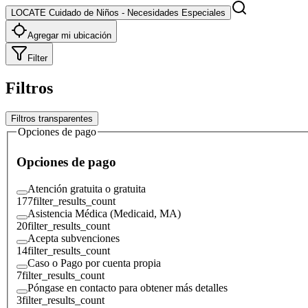
LOCATE Cuidado de Niños - Necesidades Especiales
Agregar mi ubicación
Filter
Filtros
Filtros transparentes
Opciones de pago
Opciones de pago
Atención gratuita o gratuita
177
filter_results_count
Asistencia Médica (Medicaid, MA)
20
filter_results_count
Acepta subvenciones
14
filter_results_count
Caso o Pago por cuenta propia
7
filter_results_count
Póngase en contacto para obtener más detalles
3
filter_results_count