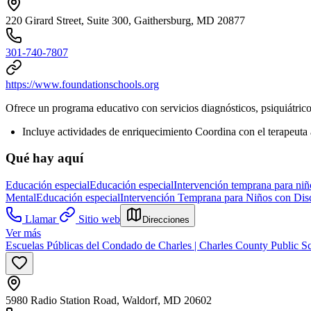
220 Girard Street, Suite 300, Gaithersburg, MD 20877
301-740-7807
https://www.foundationschools.org
Ofrece un programa educativo con servicios diagnósticos, psiquiátrico
Incluye actividades de enriquecimiento Coordina con el terapeuta 
Qué hay aquí
Educación especial
Educación especial
Intervención temprana para niñ
Mental
Educación especial
Intervención Temprana para Niños con Dis
Llamar
Sitio web
Direcciones
Ver más
Escuelas Públicas del Condado de Charles | Charles County Public S
5980 Radio Station Road, Waldorf, MD 20602