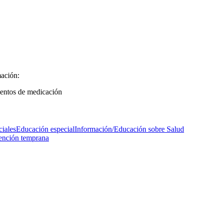
ación:
ientos de medicación
iales
Educación especial
Información/Educación sobre Salud
vención temprana