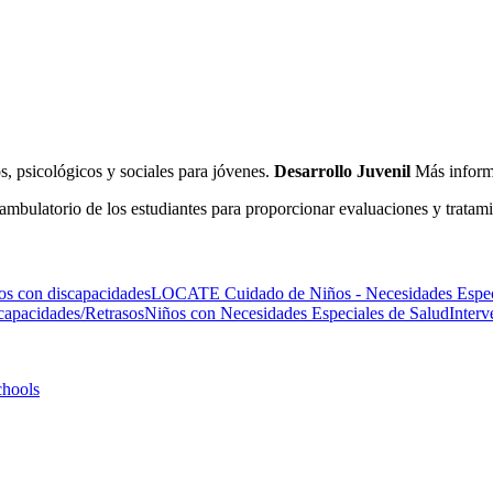
s, psicológicos y sociales para jóvenes.
Desarrollo Juvenil
Más inform
ambulatorio de los estudiantes para proporcionar evaluaciones y tratam
os con discapacidades
LOCATE Cuidado de Niños - Necesidades Espec
capacidades/Retrasos
Niños con Necesidades Especiales de Salud
Inter
chools