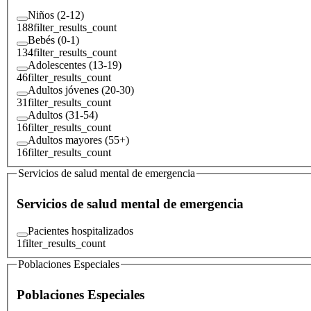
Niños (2-12)
188
filter_results_count
Bebés (0-1)
134
filter_results_count
Adolescentes (13-19)
46
filter_results_count
Adultos jóvenes (20-30)
31
filter_results_count
Adultos (31-54)
16
filter_results_count
Adultos mayores (55+)
16
filter_results_count
Servicios de salud mental de emergencia
Servicios de salud mental de emergencia
Pacientes hospitalizados
1
filter_results_count
Poblaciones Especiales
Poblaciones Especiales