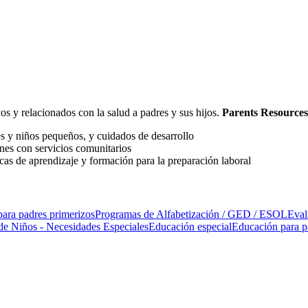
s y relacionados con la salud a padres y sus hijos.
Parents Resources
és y niños pequeños, y cuidados de desarrollo
nes con servicios comunitarios
cas de aprendizaje y formación para la preparación laboral
 para padres primerizos
Programas de Alfabetización / GED / ESOL
Eval
 Niños - Necesidades Especiales
Educación especial
Educación para p