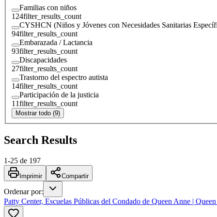
Familias con niños
124
filter_results_count
CYSHCN (Niños y Jóvenes con Necesidades Sanitarias Específi
94
filter_results_count
Embarazada / Lactancia
93
filter_results_count
Discapacidades
27
filter_results_count
Trastorno del espectro autista
14
filter_results_count
Participación de la justicia
11
filter_results_count
Mostrar todo (9)
Search Results
1
-
25
de
197
Imprimir
Compartir
Ordenar por
:
Patty Center, Escuelas Públicas del Condado de Queen Anne | Queen