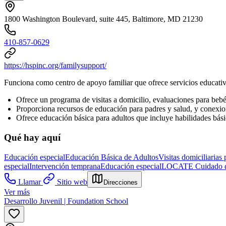
1800 Washington Boulevard, suite 445, Baltimore, MD 21230
410-857-0629
https://hspinc.org/familysupport/
Funciona como centro de apoyo familiar que ofrece servicios educativo
Ofrece un programa de visitas a domicilio, evaluaciones para beb
Proporciona recursos de educación para padres y salud, y conexio
Ofrece educación básica para adultos que incluye habilidades bási
Qué hay aquí
Educación especial
Educación Básica de Adultos
Visitas domiciliarias
especial
Intervención temprana
Educación especial
LOCATE Cuidado de
Llamar
Sitio web
Direcciones
Ver más
Desarrollo Juvenil | Foundation School