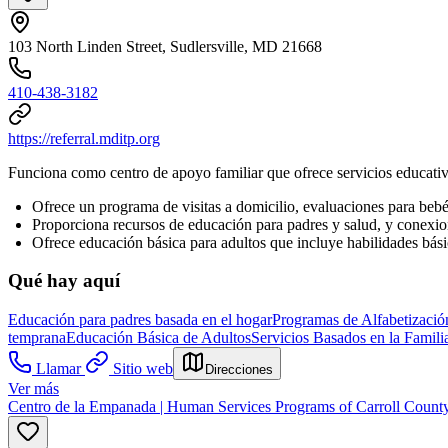
103 North Linden Street, Sudlersville, MD 21668
410-438-3182
https://referral.mditp.org
Funciona como centro de apoyo familiar que ofrece servicios educativo
Ofrece un programa de visitas a domicilio, evaluaciones para beb
Proporciona recursos de educación para padres y salud, y conexio
Ofrece educación básica para adultos que incluye habilidades bási
Qué hay aquí
Educación para padres basada en el hogar
Programas de Alfabetizaci
temprana
Educación Básica de Adultos
Servicios Basados en la Famili
Llamar
Sitio web
Direcciones
Ver más
Centro de la Empanada | Human Services Programs of Carroll Count