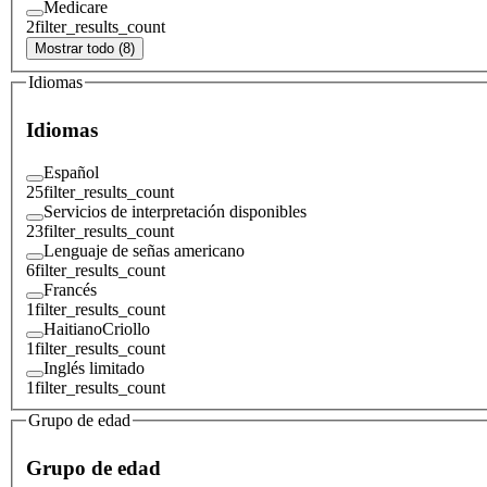
Medicare
2
filter_results_count
Mostrar todo (8)
Idiomas
Idiomas
Español
25
filter_results_count
Servicios de interpretación disponibles
23
filter_results_count
Lenguaje de señas americano
6
filter_results_count
Francés
1
filter_results_count
HaitianoCriollo
1
filter_results_count
Inglés limitado
1
filter_results_count
Grupo de edad
Grupo de edad