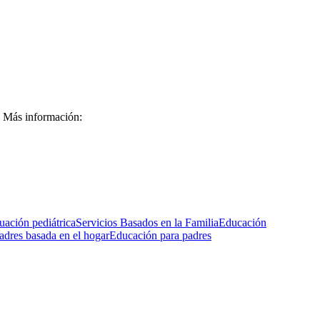
Más información:
uación pediátrica
Servicios Basados en la Familia
Educación
adres basada en el hogar
Educación para padres