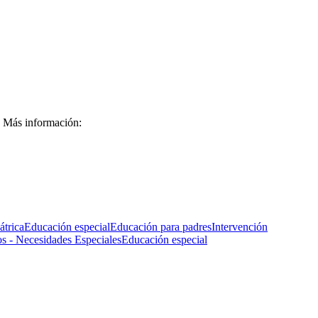
Más información:
átrica
Educación especial
Educación para padres
Intervención
- Necesidades Especiales
Educación especial