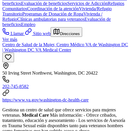
beneficios
Evaluación de beneficios
Servicios de Adicción
Refugios
Comunitarios
Coordinación de la atención
Vivienda/Refugio
Transitorio
Programas de Donación de Ropa
Vivienda /
Refugio
Clínicas ambulatorias para veteranos
Evaluación de
beneficios
Empleo
Llamar
Sitio web
Direcciones
Ver más
Centro de Salud de la Mujer, Centro Médico VA de Washington DC
| Washington DC VA Medical Center
50 Irving Street Northwest, Washington, DC 20422
202-745-8582
https://www.va.gov/washington-dc-health-care
Gestiona un centro de salud que ofrece servicios para mujeres
veteranas.
Medical Care
Más información:
- Ofrece cribados,
tratamiento, educación y asesoramiento
- Los servicios de Asesoría
en Trauma Sexual están disponibles tanto para veteranos hombres
como femeninas que han sufrido acoso o abuso