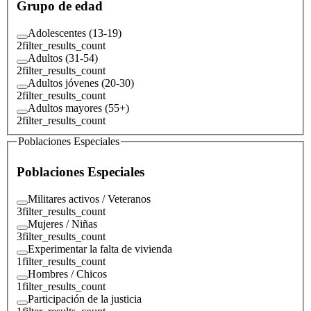
Grupo de edad
Adolescentes (13-19)
2
filter_results_count
Adultos (31-54)
2
filter_results_count
Adultos jóvenes (20-30)
2
filter_results_count
Adultos mayores (55+)
2
filter_results_count
Poblaciones Especiales
Poblaciones Especiales
Militares activos / Veteranos
3
filter_results_count
Mujeres / Niñas
3
filter_results_count
Experimentar la falta de vivienda
1
filter_results_count
Hombres / Chicos
1
filter_results_count
Participación de la justicia