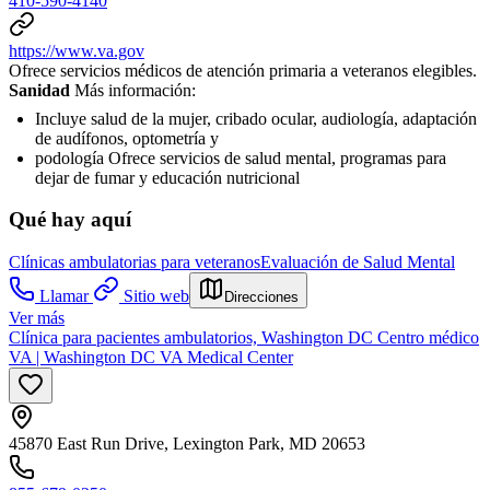
410-590-4140
https://www.va.gov
Ofrece servicios médicos de atención primaria a veteranos elegibles.
Sanidad
Más información:
Incluye salud de la mujer, cribado ocular, audiología, adaptación
de audífonos, optometría y
podología Ofrece servicios de salud mental, programas para
dejar de fumar y educación nutricional
Qué hay aquí
Clínicas ambulatorias para veteranos
Evaluación de Salud Mental
Llamar
Sitio web
Direcciones
Ver más
Clínica para pacientes ambulatorios, Washington DC Centro médico
VA | Washington DC VA Medical Center
45870 East Run Drive, Lexington Park, MD 20653