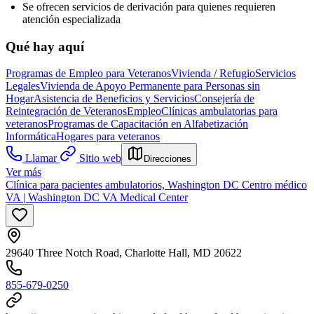
Se ofrecen servicios de derivación para quienes requieren
atención especializada
Qué hay aquí
Programas de Empleo para Veteranos
Vivienda / Refugio
Servicios
Legales
Vivienda de Apoyo Permanente para Personas sin
Hogar
Asistencia de Beneficios y Servicios
Consejería de
Reintegración de Veteranos
Empleo
Clínicas ambulatorias para
veteranos
Programas de Capacitación en Alfabetización
Informática
Hogares para veteranos
Llamar
Sitio web
Direcciones
Ver más
Clínica para pacientes ambulatorios, Washington DC Centro médico
VA | Washington DC VA Medical Center
29640 Three Notch Road, Charlotte Hall, MD 20622
855-679-0250