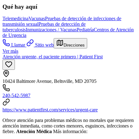
Qué hay aquí
Telemedicina
Vacunas
Pruebas de detección de infecciones de
transmisión sexual
Pruebas de detección de
tuberculosis
Inmunizaciones / Vacunas
Pediatría
Centros de Atención
de Urgencia
Llamar
Sitio web
Direcciones
Ver más
Atención urgente, el paciente primero | Patient First
10424 Baltimore Avenue, Beltsville, MD 20705
240-542-5987
https://www.patientfirst.com/services/urgent-care
Ofrece atención para problemas médicos no mortales que requieren
atención inmediata, como cortes menores, esguinces, infecciones o
fiebre.
Atención Médica
Más información: