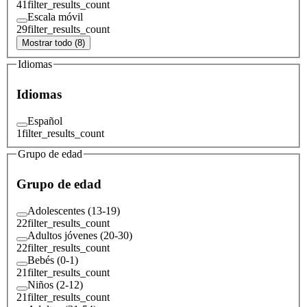
41
filter_results_count
Escala móvil
29
filter_results_count
Mostrar todo (8)
Idiomas
Idiomas
Español
1
filter_results_count
Grupo de edad
Grupo de edad
Adolescentes (13-19)
22
filter_results_count
Adultos jóvenes (20-30)
22
filter_results_count
Bebés (0-1)
21
filter_results_count
Niños (2-12)
21
filter_results_count