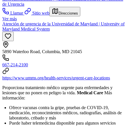
de Urgencia
Llamar
Sitio web
Direcciones
Ver más
Atención de urgencia de la Universidad de Maryland | University of
Maryland Medical System
5890 Waterloo Road, Columbia, MD 21045
667-214-2100
https://www.umms.org/health-services/urgent-care-locations
Proporciona tratamiento médico urgente para enfermedades y
lesiones que no ponen en peligro la vida.
Medical Care
Más
información:
Ofrece vacunas contra la gripe, pruebas de COVID-19,
medicación, reconocimientos médicos, radiografías, análisis de
laboratorio, cribado y más
Puede haber telemedicina disponible para algunos servicios