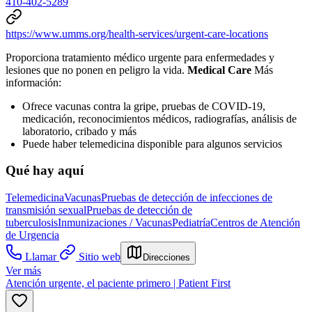
410-402-5289
https://www.umms.org/health-services/urgent-care-locations
Proporciona tratamiento médico urgente para enfermedades y
lesiones que no ponen en peligro la vida.
Medical Care
Más
información:
Ofrece vacunas contra la gripe, pruebas de COVID-19,
medicación, reconocimientos médicos, radiografías, análisis de
laboratorio, cribado y más
Puede haber telemedicina disponible para algunos servicios
Qué hay aquí
Telemedicina
Vacunas
Pruebas de detección de infecciones de
transmisión sexual
Pruebas de detección de
tuberculosis
Inmunizaciones / Vacunas
Pediatría
Centros de Atención
de Urgencia
Llamar
Sitio web
Direcciones
Ver más
Atención urgente, el paciente primero | Patient First