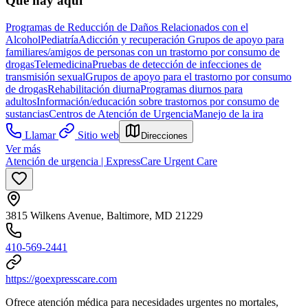
Qué hay aquí
Programas de Reducción de Daños Relacionados con el
Alcohol
Pediatría
Adicción y recuperación
Grupos de apoyo para
familiares/amigos de personas con un trastorno por consumo de
drogas
Telemedicina
Pruebas de detección de infecciones de
transmisión sexual
Grupos de apoyo para el trastorno por consumo
de drogas
Rehabilitación diurna
Programas diurnos para
adultos
Información/educación sobre trastornos por consumo de
sustancias
Centros de Atención de Urgencia
Manejo de la ira
Llamar
Sitio web
Direcciones
Ver más
Atención de urgencia | ExpressCare Urgent Care
3815 Wilkens Avenue, Baltimore, MD 21229
410-569-2441
https://goexpresscare.com
Ofrece atención médica para necesidades urgentes no mortales,