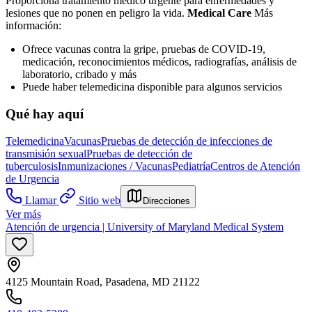
Proporciona tratamiento médico urgente para enfermedades y
lesiones que no ponen en peligro la vida.
Medical Care
Más
información:
Ofrece vacunas contra la gripe, pruebas de COVID-19,
medicación, reconocimientos médicos, radiografías, análisis de
laboratorio, cribado y más
Puede haber telemedicina disponible para algunos servicios
Qué hay aquí
Telemedicina
Vacunas
Pruebas de detección de infecciones de
transmisión sexual
Pruebas de detección de
tuberculosis
Inmunizaciones / Vacunas
Pediatría
Centros de Atención
de Urgencia
Llamar
Sitio web
Direcciones
Ver más
Atención de urgencia | University of Maryland Medical System
4125 Mountain Road, Pasadena, MD 21122