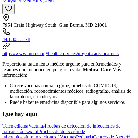
Maryland Medical System
7954 Crain Highway South, Glen Burnie, MD 21061
443-308-3178
https://www.umms.org/health-services/urgent-care-locations
Proporciona tratamiento médico urgente para enfermedades y
lesiones que no ponen en peligro la vida.
Medical Care
Más
información:
Ofrece vacunas contra la gripe, pruebas de COVID-19,
medicación, reconocimientos médicos, radiografías, análisis de
laboratorio, cribado y más
Puede haber telemedicina disponible para algunos servicios
Qué hay aquí
Telemedicina
Vacunas
Pruebas de detección de infecciones de
transmisión sexual
Pruebas de detección de
tuberculosis
Inmunizaciones / Vacunas
Pediatría
Centros de Atención