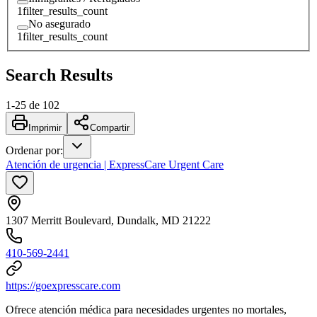
1
filter_results_count
No asegurado
1
filter_results_count
Search Results
1
-
25
de
102
Imprimir
Compartir
Ordenar por
:
Atención de urgencia | ExpressCare Urgent Care
1307 Merritt Boulevard, Dundalk, MD 21222
410-569-2441
https://goexpresscare.com
Ofrece atención médica para necesidades urgentes no mortales,