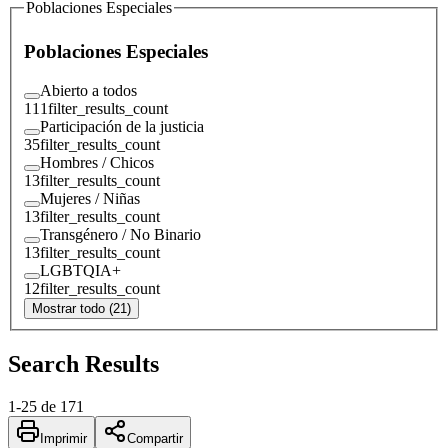
Poblaciones Especiales
Poblaciones Especiales
Abierto a todos
111
filter_results_count
Participación de la justicia
35
filter_results_count
Hombres / Chicos
13
filter_results_count
Mujeres / Niñas
13
filter_results_count
Transgénero / No Binario
13
filter_results_count
LGBTQIA+
12
filter_results_count
Mostrar todo (21)
Search Results
1
-
25
de
171
Imprimir
Compartir