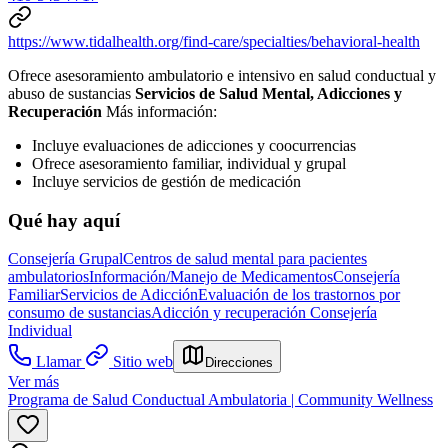
https://www.tidalhealth.org/find-care/specialties/behavioral-health
Ofrece asesoramiento ambulatorio e intensivo en salud conductual y
abuso de sustancias
Servicios de Salud Mental, Adicciones y
Recuperación
Más información:
Incluye evaluaciones de adicciones y coocurrencias
Ofrece asesoramiento familiar, individual y grupal
Incluye servicios de gestión de medicación
Qué hay aquí
Consejería Grupal
Centros de salud mental para pacientes
ambulatorios
Información/Manejo de Medicamentos
Consejería
Familiar
Servicios de Adicción
Evaluación de los trastornos por
consumo de sustancias
Adicción y recuperación
Consejería
Individual
Llamar
Sitio web
Direcciones
Ver más
Programa de Salud Conductual Ambulatoria | Community Wellness