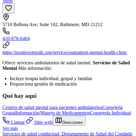
Steps
5710 Bellona Ave, Suite 102, Baltimore, MD 21212
410-878-6404
https://positivestepsllc.org/services/outpatient-mental-health-clinic
Ofrece servicios ambulatorios de salud mental.
Servicios de Salud
Mental
Más información:
Incluye terapia individual, grupal y familiar
Proporciona gestión de medicación
Qué hay aquí
Centros de salud mental para pacientes ambulatorios
Consejería
Grupal
Información/Manejo de Medicamentos
Consejería Individual
Llamar
Sitio web
Direcciones
Ver más
Servicios de salud conductual, Departamento de Salud del Condado