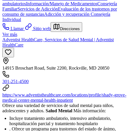
ambulatorios
Información/Manejo de Medicamentos
Consejería
Familiar
Servicios de Adicción
Evaluación de los trastornos por
consumo de sustancias
Adicción y recuperación
Consejería
Individual
Llamar
Sitio web
Direcciones
Ver más
Adventist HealthCare, Servicios de Salud Mental | Adventist
HealthCare
14915 Broschart Road, Suite 2200, Rockville, MD 20850
301-251-4500
https://www.adventisthealthcare.com/locations/profile/shady-grove-
medical-center-mental-health-inpatient
Ofrece una variedad de servicios de salud mental para niños,
adolescentes y adultos.
Salud Mental
Más información:
Incluye tratamiento ambulatorio, intensivo ambulatorio,
hospitalización parcial y tratamiento hospitalario
. Ofrece un programa para trastornos del estado de ánimo,