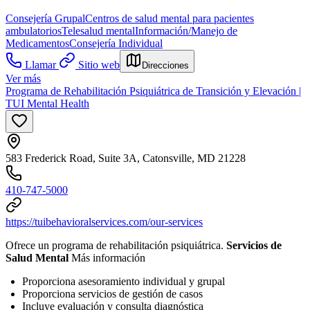
Consejería Grupal
Centros de salud mental para pacientes
ambulatorios
Telesalud mental
Información/Manejo de
Medicamentos
Consejería Individual
Llamar
Sitio web
Direcciones
Ver más
Programa de Rehabilitación Psiquiátrica de Transición y Elevación |
TUI Mental Health
583 Frederick Road, Suite 3A, Catonsville, MD 21228
410-747-5000
https://tuibehavioralservices.com/our-services
Ofrece un programa de rehabilitación psiquiátrica.
Servicios de
Salud Mental
Más información
Proporciona asesoramiento individual y grupal
Proporciona servicios de gestión de casos
Incluye evaluación y consulta diagnóstica