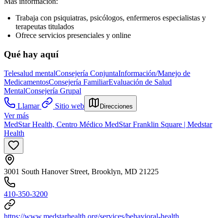
Más información:
Trabaja con psiquiatras, psicólogos, enfermeros especialistas y
terapeutas titulados
Ofrece servicios presenciales y online
Qué hay aquí
Telesalud mental
Consejería Conjunta
Información/Manejo de
Medicamentos
Consejería Familiar
Evaluación de Salud
Mental
Consejería Grupal
Llamar
Sitio web
Direcciones
Ver más
MedStar Health, Centro Médico MedStar Franklin Square | Medstar
Health
3001 South Hanover Street, Brooklyn, MD 21225
410-350-3200
https://www.medstarhealth.org/services/behavioral-health