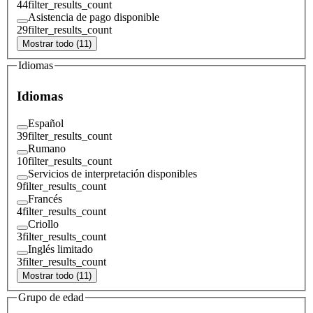
44
filter_results_count
Asistencia de pago disponible
29
filter_results_count
Mostrar todo (11)
Idiomas
Idiomas
Español
39
filter_results_count
Rumano
10
filter_results_count
Servicios de interpretación disponibles
9
filter_results_count
Francés
4
filter_results_count
Criollo
3
filter_results_count
Inglés limitado
3
filter_results_count
Mostrar todo (11)
Grupo de edad