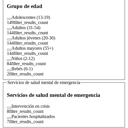
Grupo de edad
Adolescentes (13-19)
149
filter_results_count
Adultos (31-54)
144
filter_results_count
Adultos jóvenes (20-30)
144
filter_results_count
Adultos mayores (55+)
144
filter_results_count
Niños (2-12)
84
filter_results_count
Bebés (0-1)
2
filter_results_count
Servicios de salud mental de emergencia
Servicios de salud mental de emergencia
Intervención en crisis
8
filter_results_count
Pacientes hospitalizados
7
filter_results_count