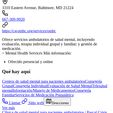
3310 Eastern Avenue, Baltimore, MD 21224
667-309-9920
https://cwomhc.org/services/omhc
Ofrece servicios ambulatorios de salud mental, incluyendo
evaluación, terapia individual grupal y familiar; y gestión de
medicación.
> Mental Health Services Más información:
Ofrecido presencial y online
Qué hay aquí
Centros de salud mental para pacientes ambulatorios
Consejería
Grupal
Consejería Individual
Evaluación de Salud Mental
Telesalud
mental
Información/Manejo de Medicamentos
Consejería
Familiar
Servicios de Medicación Psiquiátrica
Llamar
Sitio web
Direcciones
Ver más
Clínica de salud mental para pacientes ambulatorios | Pascal Crisis