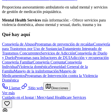
Proporciona asesoramiento ambulatorio en salud mental y servicios
de gestión de medicación psiquiátrica.
Mental Health Services
más información:
-
Ofrece servicios para
violencia doméstica, abuso mental y sexual, duelo, trauma y ira
Qué hay aquí
Consejería de Abuso
Programas de prevención de recaídas
Consejería
para Trastornos por Uso de Sustancias
Tratamiento Integrado de
Trastornos Concurrentes
Servicios de Adicción
Consejería de Duelo
y Duelo
Programas para Infractores de DUI
Adicción y recuperación
Consejería Familiar
Consejería Conjunta
Consejería
Individual
Violencia doméstica
Seguridad General de la
Familia
Manejo de la ira
Información/Manejo de
Medicamentos
Programas de Intervención contra la Violencia
Doméstica
Llamar
Sitio web
Direcciones
Ver más
Cuidado en el hogar | Mercyland Healthcare Services