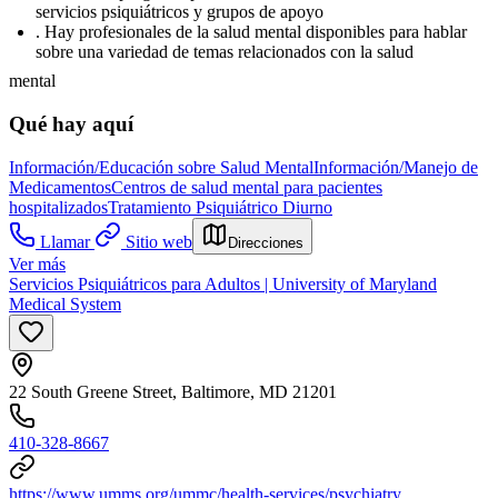
servicios psiquiátricos y grupos de apoyo
. Hay profesionales de la salud mental disponibles para hablar
sobre una variedad de temas relacionados con la salud
mental
Qué hay aquí
Información/Educación sobre Salud Mental
Información/Manejo de
Medicamentos
Centros de salud mental para pacientes
hospitalizados
Tratamiento Psiquiátrico Diurno
Llamar
Sitio web
Direcciones
Ver más
Servicios Psiquiátricos para Adultos | University of Maryland
Medical System
22 South Greene Street, Baltimore, MD 21201
410-328-8667
https://www.umms.org/ummc/health-services/psychiatry