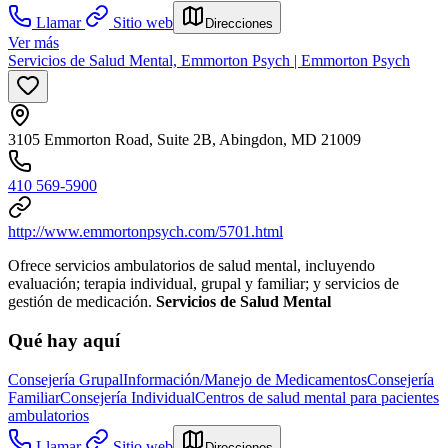
Llamar
Sitio web
Direcciones
Ver más
Servicios de Salud Mental, Emmorton Psych | Emmorton Psych
3105 Emmorton Road, Suite 2B, Abingdon, MD 21009
410 569-5900
http://www.emmortonpsych.com/5701.html
Ofrece servicios ambulatorios de salud mental, incluyendo
evaluación; terapia individual, grupal y familiar; y servicios de
gestión de medicación.
Servicios de Salud Mental
Qué hay aquí
Consejería Grupal
Información/Manejo de Medicamentos
Consejería
Familiar
Consejería Individual
Centros de salud mental para pacientes
ambulatorios
Llamar
Sitio web
Direcciones