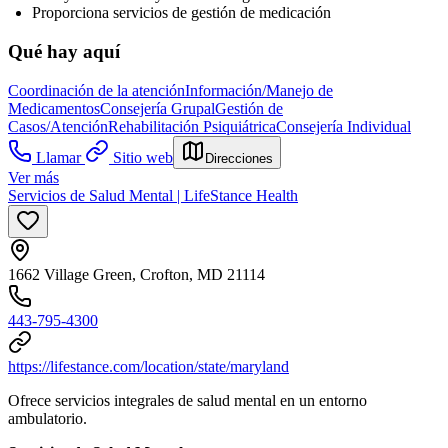
Proporciona servicios de gestión de medicación
Qué hay aquí
Coordinación de la atención
Información/Manejo de
Medicamentos
Consejería Grupal
Gestión de
Casos/Atención
Rehabilitación Psiquiátrica
Consejería Individual
Llamar
Sitio web
Direcciones
Ver más
Servicios de Salud Mental | LifeStance Health
1662 Village Green, Crofton, MD 21114
443-795-4300
https://lifestance.com/location/state/maryland
Ofrece servicios integrales de salud mental en un entorno
ambulatorio.