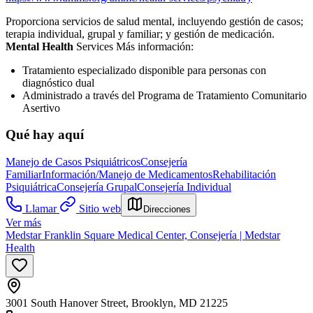
Proporciona servicios de salud mental, incluyendo gestión de casos;
terapia individual, grupal y familiar; y gestión de medicación.
Mental Health
Services Más información:
Tratamiento especializado disponible para personas con
diagnóstico dual
Administrado a través del Programa de Tratamiento Comunitario
Asertivo
Qué hay aquí
Manejo de Casos Psiquiátricos
Consejería
Familiar
Información/Manejo de Medicamentos
Rehabilitación
Psiquiátrica
Consejería Grupal
Consejería Individual
Llamar
Sitio web
Direcciones
Ver más
Medstar Franklin Square Medical Center, Consejería | Medstar
Health
3001 South Hanover Street, Brooklyn, MD 21225