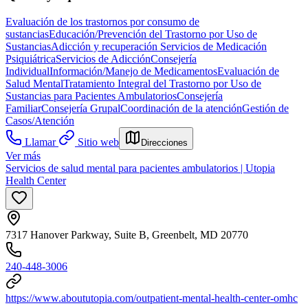
Evaluación de los trastornos por consumo de
sustancias
Educación/Prevención del Trastorno por Uso de
Sustancias
Adicción y recuperación
Servicios de Medicación
Psiquiátrica
Servicios de Adicción
Consejería
Individual
Información/Manejo de Medicamentos
Evaluación de
Salud Mental
Tratamiento Integral del Trastorno por Uso de
Sustancias para Pacientes Ambulatorios
Consejería
Familiar
Consejería Grupal
Coordinación de la atención
Gestión de
Casos/Atención
Llamar
Sitio web
Direcciones
Ver más
Servicios de salud mental para pacientes ambulatorios | Utopia
Health Center
7317 Hanover Parkway, Suite B, Greenbelt, MD 20770
240-448-3006
https://www.aboututopia.com/outpatient-mental-health-center-omhc