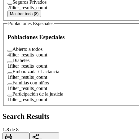
Seguros Privados
2
filter_results_count
Mostrar todo (8)
Poblaciones Especiales
Poblaciones Especiales
Abierto a todos
4
filter_results_count
Diabetes
1
filter_results_count
Embarazada / Lactancia
1
filter_results_count
Familias con niños
1
filter_results_count
Participación de la justicia
1
filter_results_count
Search Results
1
-
8
de
8