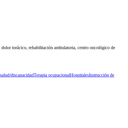
a dolor torácico, rehabilitación ambulatoria, centro oncológico de
salud/discapacidad
Terapia ocupacional
Hospitales
Instrucción de