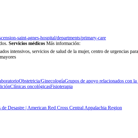
scension-saint-agnes-hospital/departments/primary-care
ados.
Servicios médicos
Más información:
ados intensivos, servicios de salud de la mujer, centro de urgencias par
s mayores
aboratorio
Obstetricia/Ginecología
Grupos de apoyo relacionados con la 
ición
Clínicas oncológicas
Fisioterapia
 de Desastre | American Red Cross Central Appalachia Region