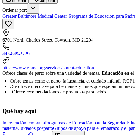
Imprimir
Compartir
Ordenar por
:
Greater Baltimore Medical Center, Programa de Educación para Padre
6701 North Charles Street, Towson, MD 21204
443-849-2229
https://www.gbmc.org/services/parent-education
Ofrece clases de parto sobre una variedad de temas.
Educación en el
Cubre temas como el parto, la lactancia, el cuidado infantil, RCP i
. Se ofrece una clase para hermanos y niños que esperan un nue
. Ofrece recomendaciones de productos para bebés
.
Qué hay aquí
Intervención temprana
Programas de Educación para la Seguridad
Educ
materna
Cuidados posparto
Grupos de apoyo para el embarazo y el par