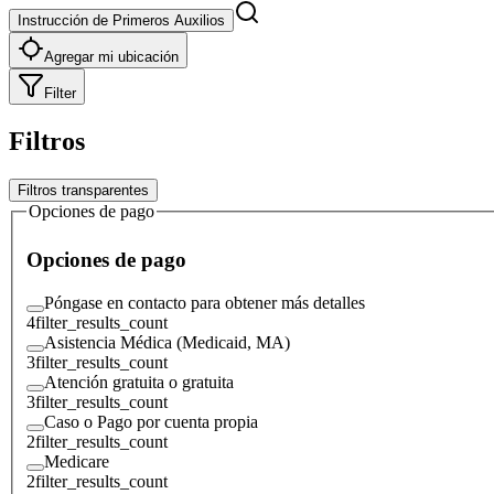
Instrucción de Primeros Auxilios
Agregar mi ubicación
Filter
Filtros
Filtros transparentes
Opciones de pago
Opciones de pago
Póngase en contacto para obtener más detalles
4
filter_results_count
Asistencia Médica (Medicaid, MA)
3
filter_results_count
Atención gratuita o gratuita
3
filter_results_count
Caso o Pago por cuenta propia
2
filter_results_count
Medicare
2
filter_results_count