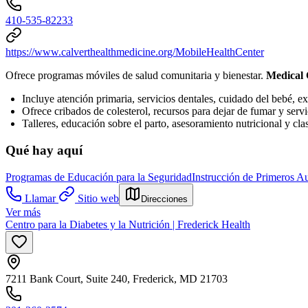
410-535-82233
https://www.calverthealthmedicine.org/MobileHealthCenter
Ofrece programas móviles de salud comunitaria y bienestar.
Medical
Incluye atención primaria, servicios dentales, cuidado del bebé,
Ofrece cribados de colesterol, recursos para dejar de fumar y servi
Talleres, educación sobre el parto, asesoramiento nutricional y cl
Qué hay aquí
Programas de Educación para la Seguridad
Instrucción de Primeros Au
Llamar
Sitio web
Direcciones
Ver más
Centro para la Diabetes y la Nutrición | Frederick Health
7211 Bank Court, Suite 240, Frederick, MD 21703