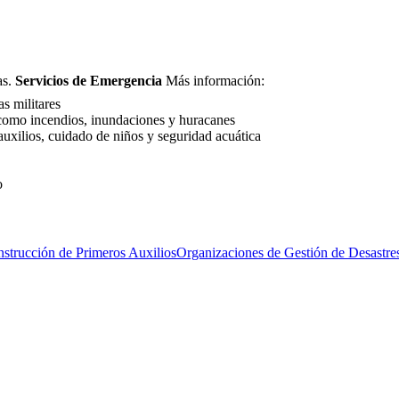
as.
Servicios de Emergencia
Más información:
s militares
 como incendios, inundaciones y huracanes
uxilios, cuidado de niños y seguridad acuática
o
nstrucción de Primeros Auxilios
Organizaciones de Gestión de Desastre