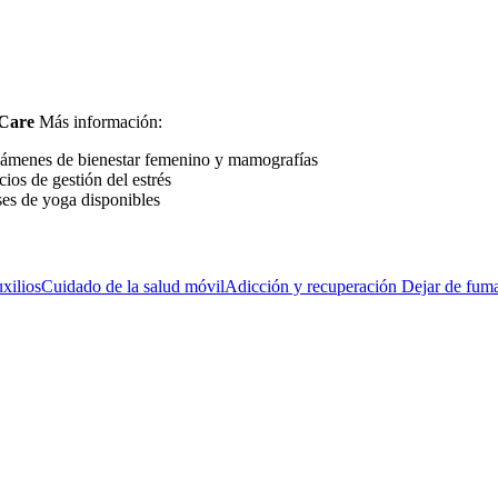
 Care
Más información:
 exámenes de bienestar femenino y mamografías
cios de gestión del estrés
ases de yoga disponibles
xilios
Cuidado de la salud móvil
Adicción y recuperación
Dejar de fum