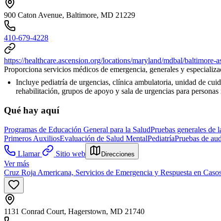
900 Caton Avenue, Baltimore, MD 21229
410-679-4228
https://healthcare.ascension.org/locations/maryland/mdbal/baltimore-a
Proporciona servicios médicos de emergencia, generales y especializ
Incluye pediatría de urgencias, clínica ambulatoria, unidad de cuid
rehabilitación, grupos de apoyo y sala de urgencias para persona
Qué hay aquí
Programas de Educación General para la Salud
Pruebas generales de l
Primeros Auxilios
Evaluación de Salud Mental
Pediatría
Pruebas de aud
Llamar
Sitio web
Direcciones
Ver más
Cruz Roja Americana, Servicios de Emergencia y Respuesta en Casos
1131 Conrad Court, Hagerstown, MD 21740