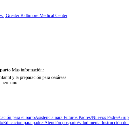
s | Greater Baltimore Medical Center
 parto
Más información:
nfantil y la preparación para cesáreas
vo hermano
ación para el parto
Asistencia para Futuros Padres/Nuevos Padres
Grupo
to
Educación para padres
Atención posparto/salud mental
Instrucción de