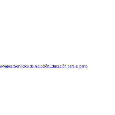
ar/vapear
Servicios de Adicción
Educación para el parto