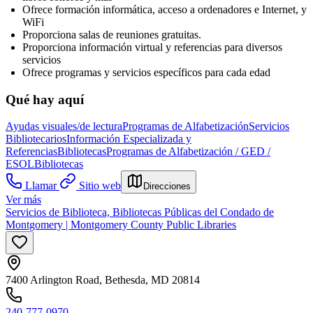
Ofrece formación informática, acceso a ordenadores e Internet, y
WiFi
Proporciona salas de reuniones gratuitas.
Proporciona información virtual y referencias para diversos
servicios
Ofrece programas y servicios específicos para cada edad
Qué hay aquí
Ayudas visuales/de lectura
Programas de Alfabetización
Servicios
Bibliotecarios
Información Especializada y
Referencias
Bibliotecas
Programas de Alfabetización / GED /
ESOL
Bibliotecas
Llamar
Sitio web
Direcciones
Ver más
Servicios de Biblioteca, Bibliotecas Públicas del Condado de
Montgomery | Montgomery County Public Libraries
7400 Arlington Road, Bethesda, MD 20814
240-777-0970