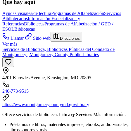
Qué hay aquí
Ayudas visuales/de lectura
Programas de Alfabetización
Servicios
Bibliotecarios
Información Especializada y
Referencias
Bibliotecas
Programas de Alfabetización / GED /
ESOL
Bibliotecas
Llamar
Sitio web
Direcciones
Ver más
Servicios de Biblioteca, Bibliotecas Públicas del Condado de
Montgomery | Montgomery County Public Libraries
4201 Knowles Avenue, Kensington, MD 20895
240-773-9515
https://www.montgomerycountymd.gov/library
Ofrece servicios de biblioteca.
Library Services
Más información:
Préstamos de libros, materiales impresos, ebooks, audio-visuales,
libros sonoros y más