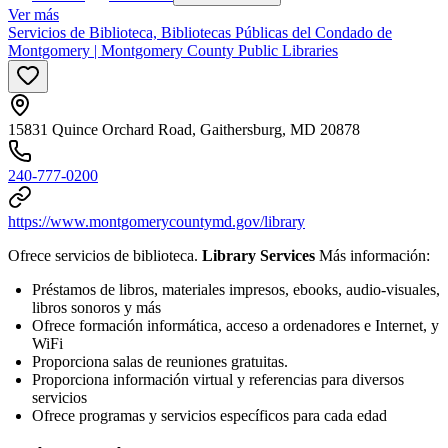
Ver más
Servicios de Biblioteca, Bibliotecas Públicas del Condado de
Montgomery | Montgomery County Public Libraries
15831 Quince Orchard Road, Gaithersburg, MD 20878
240-777-0200
https://www.montgomerycountymd.gov/library
Ofrece servicios de biblioteca.
Library Services
Más información:
Préstamos de libros, materiales impresos, ebooks, audio-visuales,
libros sonoros y más
Ofrece formación informática, acceso a ordenadores e Internet, y
WiFi
Proporciona salas de reuniones gratuitas.
Proporciona información virtual y referencias para diversos
servicios
Ofrece programas y servicios específicos para cada edad