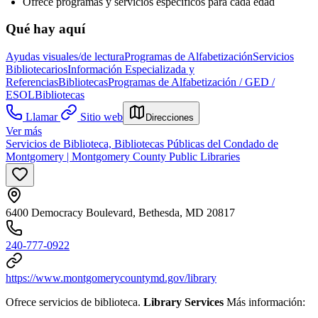
Ofrece programas y servicios específicos para cada edad
Qué hay aquí
Ayudas visuales/de lectura
Programas de Alfabetización
Servicios
Bibliotecarios
Información Especializada y
Referencias
Bibliotecas
Programas de Alfabetización / GED /
ESOL
Bibliotecas
Llamar
Sitio web
Direcciones
Ver más
Servicios de Biblioteca, Bibliotecas Públicas del Condado de
Montgomery | Montgomery County Public Libraries
6400 Democracy Boulevard, Bethesda, MD 20817
240-777-0922
https://www.montgomerycountymd.gov/library
Ofrece servicios de biblioteca.
Library Services
Más información: