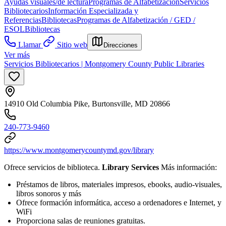
Ayudas visuales/de lectura
Programas de Alfabetización
Servicios
Bibliotecarios
Información Especializada y
Referencias
Bibliotecas
Programas de Alfabetización / GED /
ESOL
Bibliotecas
Llamar
Sitio web
Direcciones
Ver más
Servicios Bibliotecarios | Montgomery County Public Libraries
14910 Old Columbia Pike, Burtonsville, MD 20866
240-773-9460
https://www.montgomerycountymd.gov/library
Ofrece servicios de biblioteca.
Library Services
Más información:
Préstamos de libros, materiales impresos, ebooks, audio-visuales,
libros sonoros y más
Ofrece formación informática, acceso a ordenadores e Internet, y
WiFi
Proporciona salas de reuniones gratuitas.