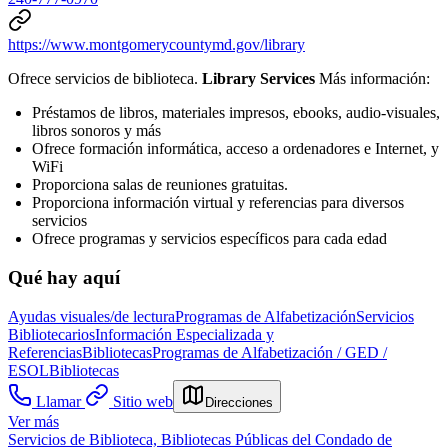
https://www.montgomerycountymd.gov/library
Ofrece servicios de biblioteca.
Library Services
Más información:
Préstamos de libros, materiales impresos, ebooks, audio-visuales,
libros sonoros y más
Ofrece formación informática, acceso a ordenadores e Internet, y
WiFi
Proporciona salas de reuniones gratuitas.
Proporciona información virtual y referencias para diversos
servicios
Ofrece programas y servicios específicos para cada edad
Qué hay aquí
Ayudas visuales/de lectura
Programas de Alfabetización
Servicios
Bibliotecarios
Información Especializada y
Referencias
Bibliotecas
Programas de Alfabetización / GED /
ESOL
Bibliotecas
Llamar
Sitio web
Direcciones
Ver más
Servicios de Biblioteca, Bibliotecas Públicas del Condado de