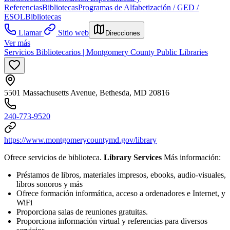
Referencias
Bibliotecas
Programas de Alfabetización / GED /
ESOL
Bibliotecas
Llamar
Sitio web
Direcciones
Ver más
Servicios Bibliotecarios | Montgomery County Public Libraries
5501 Massachusetts Avenue, Bethesda, MD 20816
240-773-9520
https://www.montgomerycountymd.gov/library
Ofrece servicios de biblioteca.
Library Services
Más información:
Préstamos de libros, materiales impresos, ebooks, audio-visuales,
libros sonoros y más
Ofrece formación informática, acceso a ordenadores e Internet, y
WiFi
Proporciona salas de reuniones gratuitas.
Proporciona información virtual y referencias para diversos