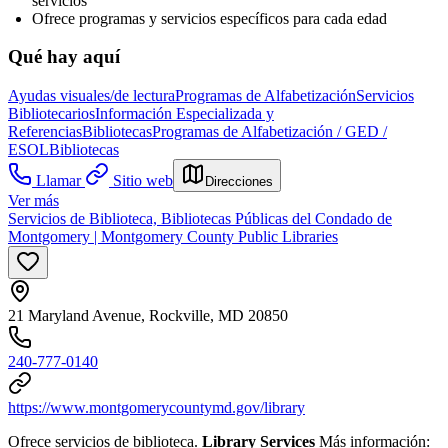
servicios
Ofrece programas y servicios específicos para cada edad
Qué hay aquí
Ayudas visuales/de lectura
Programas de Alfabetización
Servicios
Bibliotecarios
Información Especializada y
Referencias
Bibliotecas
Programas de Alfabetización / GED /
ESOL
Bibliotecas
Llamar
Sitio web
Direcciones
Ver más
Servicios de Biblioteca, Bibliotecas Públicas del Condado de
Montgomery | Montgomery County Public Libraries
21 Maryland Avenue, Rockville, MD 20850
240-777-0140
https://www.montgomerycountymd.gov/library
Ofrece servicios de biblioteca.
Library Services
Más información: