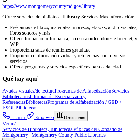
https://www.montgomerycountymd.gov/library
Ofrece servicios de biblioteca.
Library Services
Más información:
Préstamos de libros, materiales impresos, ebooks, audio-visuales,
libros sonoros y más
Ofrece formación informática, acceso a ordenadores e Internet, y
WiFi
Proporciona salas de reuniones gratuitas.
Proporciona información virtual y referencias para diversos
servicios
Ofrece programas y servicios específicos para cada edad
Qué hay aquí
Ayudas visuales/de lectura
Programas de Alfabetización
Servicios
Bibliotecarios
Información Especializada y
Referencias
Bibliotecas
Programas de Alfabetización / GED /
ESOL
Bibliotecas
Llamar
Sitio web
Direcciones
Ver más
Servicios de Biblioteca, Bibliotecas Públicas del Condado de
Montgomery | Montgomery County Public Libraries