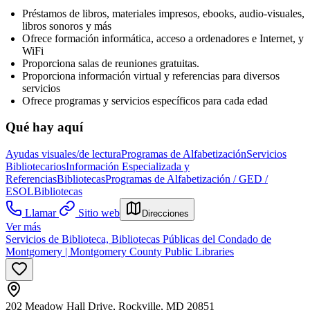
Préstamos de libros, materiales impresos, ebooks, audio-visuales,
libros sonoros y más
Ofrece formación informática, acceso a ordenadores e Internet, y
WiFi
Proporciona salas de reuniones gratuitas.
Proporciona información virtual y referencias para diversos
servicios
Ofrece programas y servicios específicos para cada edad
Qué hay aquí
Ayudas visuales/de lectura
Programas de Alfabetización
Servicios
Bibliotecarios
Información Especializada y
Referencias
Bibliotecas
Programas de Alfabetización / GED /
ESOL
Bibliotecas
Llamar
Sitio web
Direcciones
Ver más
Servicios de Biblioteca, Bibliotecas Públicas del Condado de
Montgomery | Montgomery County Public Libraries
202 Meadow Hall Drive, Rockville, MD 20851