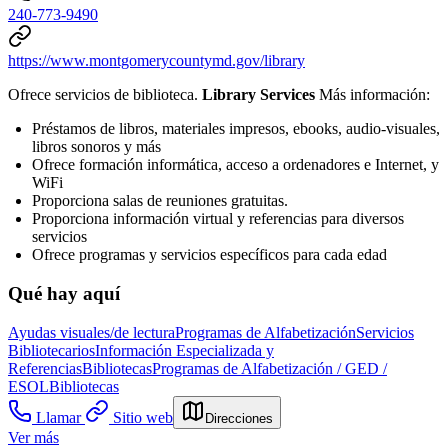
240-773-9490
https://www.montgomerycountymd.gov/library
Ofrece servicios de biblioteca.
Library Services
Más información:
Préstamos de libros, materiales impresos, ebooks, audio-visuales,
libros sonoros y más
Ofrece formación informática, acceso a ordenadores e Internet, y
WiFi
Proporciona salas de reuniones gratuitas.
Proporciona información virtual y referencias para diversos
servicios
Ofrece programas y servicios específicos para cada edad
Qué hay aquí
Ayudas visuales/de lectura
Programas de Alfabetización
Servicios
Bibliotecarios
Información Especializada y
Referencias
Bibliotecas
Programas de Alfabetización / GED /
ESOL
Bibliotecas
Llamar
Sitio web
Direcciones
Ver más