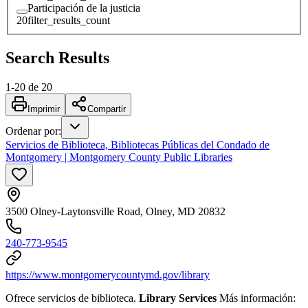
Participación de la justicia
20
filter_results_count
Search Results
1
-
20
de
20
Imprimir
Compartir
Ordenar por
:
Servicios de Biblioteca, Bibliotecas Públicas del Condado de
Montgomery | Montgomery County Public Libraries
3500 Olney-Laytonsville Road, Olney, MD 20832
240-773-9545
https://www.montgomerycountymd.gov/library
Ofrece servicios de biblioteca.
Library Services
Más información: