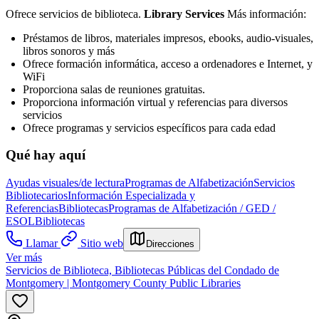
Ofrece servicios de biblioteca.
Library Services
Más información:
Préstamos de libros, materiales impresos, ebooks, audio-visuales,
libros sonoros y más
Ofrece formación informática, acceso a ordenadores e Internet, y
WiFi
Proporciona salas de reuniones gratuitas.
Proporciona información virtual y referencias para diversos
servicios
Ofrece programas y servicios específicos para cada edad
Qué hay aquí
Ayudas visuales/de lectura
Programas de Alfabetización
Servicios
Bibliotecarios
Información Especializada y
Referencias
Bibliotecas
Programas de Alfabetización / GED /
ESOL
Bibliotecas
Llamar
Sitio web
Direcciones
Ver más
Servicios de Biblioteca, Bibliotecas Públicas del Condado de
Montgomery | Montgomery County Public Libraries