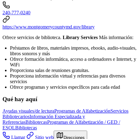
240-777-0240
https://www.montgomerycountymd.gov/library
Ofrece servicios de biblioteca.
Library Services
Más información:
Préstamos de libros, materiales impresos, ebooks, audio-visuales,
libros sonoros y más
Ofrece formación informática, acceso a ordenadores e Internet, y
WiFi
Proporciona salas de reuniones gratuitas.
Proporciona información virtual y referencias para diversos
servicios
Ofrece programas y servicios específicos para cada edad
Qué hay aquí
Ayudas visuales/de lectura
Programas de Alfabetización
Servicios
Bibliotecarios
Información Especializada y
Referencias
Bibliotecas
Programas de Alfabetización / GED /
ESOL
Bibliotecas
Llamar
Sitio web
Direcciones