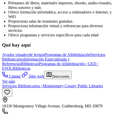
Préstamos de libros, materiales impresos, ebooks, audio-visuales,
libros sonoros y más
Ofrece formación informática, acceso a ordenadores e Internet, y
WiFi
Proporciona salas de reuniones gratuitas.
Proporciona información virtual y referencias para diversos
servicios
Ofrece programas y servicios específicos para cada edad
Qué hay aquí
Ayudas visuales/de lectura
Programas de Alfabetización
Servicios
Bibliotecarios
Información Especializada y
Referencias
Bibliotecas
Programas de Alfabetización / GED /
ESOL
Bibliotecas
Llamar
Sitio web
Direcciones
Ver más
Servicios Bibliotecarios | Montgomery County Public Libraries
18330 Montgomery Village Avenue, Gaithersburg, MD 20879