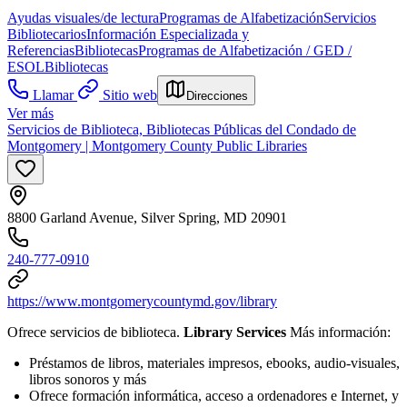
Ayudas visuales/de lectura
Programas de Alfabetización
Servicios
Bibliotecarios
Información Especializada y
Referencias
Bibliotecas
Programas de Alfabetización / GED /
ESOL
Bibliotecas
Llamar
Sitio web
Direcciones
Ver más
Servicios de Biblioteca, Bibliotecas Públicas del Condado de
Montgomery | Montgomery County Public Libraries
8800 Garland Avenue, Silver Spring, MD 20901
240-777-0910
https://www.montgomerycountymd.gov/library
Ofrece servicios de biblioteca.
Library Services
Más información:
Préstamos de libros, materiales impresos, ebooks, audio-visuales,
libros sonoros y más
Ofrece formación informática, acceso a ordenadores e Internet, y