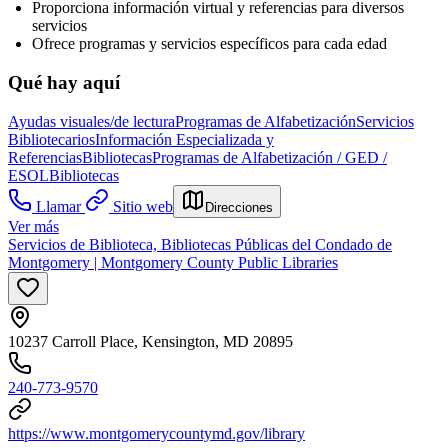
Proporciona información virtual y referencias para diversos
servicios
Ofrece programas y servicios específicos para cada edad
Qué hay aquí
Ayudas visuales/de lectura
Programas de Alfabetización
Servicios
Bibliotecarios
Información Especializada y
Referencias
Bibliotecas
Programas de Alfabetización / GED /
ESOL
Bibliotecas
Llamar
Sitio web
Direcciones
Ver más
Servicios de Biblioteca, Bibliotecas Públicas del Condado de
Montgomery | Montgomery County Public Libraries
10237 Carroll Place, Kensington, MD 20895
240-773-9570
https://www.montgomerycountymd.gov/library