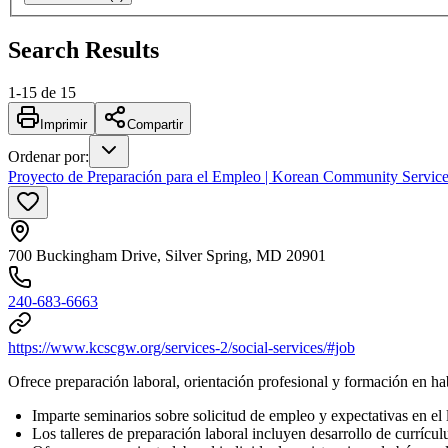
Search Results
1
-
15
de
15
Imprimir
Compartir
Ordenar por
:
Proyecto de Preparación para el Empleo | Korean Community Service
700 Buckingham Drive, Silver Spring, MD 20901
240-683-6663
https://www.kcscgw.org/services-2/social-services/#job
Ofrece preparación laboral, orientación profesional y formación en h
Imparte seminarios sobre solicitud de empleo y expectativas en el 
Los talleres de preparación laboral incluyen desarrollo de currícul