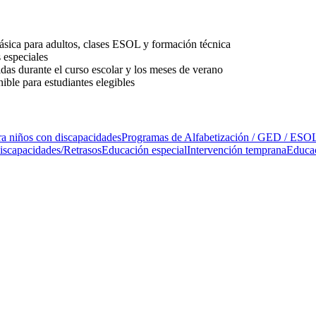
ásica para adultos, clases ESOL y formación técnica
 especiales
as durante el curso escolar y los meses de verano
ible para estudiantes elegibles
ra niños con discapacidades
Programas de Alfabetización / GED / ESO
iscapacidades/Retrasos
Educación especial
Intervención temprana
Educac