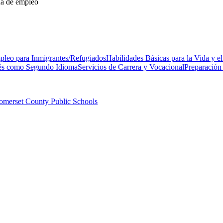
eda de empleo
leo para Inmigrantes/Refugiados
Habilidades Básicas para la Vida y e
és como Segundo Idioma
Servicios de Carrera y Vocacional
Preparación
Somerset County Public Schools