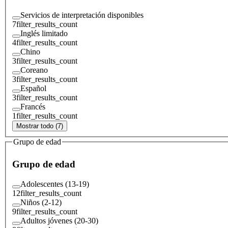
Servicios de interpretación disponibles
7
filter_results_count
Inglés limitado
4
filter_results_count
Chino
3
filter_results_count
Coreano
3
filter_results_count
Español
3
filter_results_count
Francés
1
filter_results_count
Mostrar todo (7)
Grupo de edad
Grupo de edad
Adolescentes (13-19)
12
filter_results_count
Niños (2-12)
9
filter_results_count
Adultos jóvenes (20-30)