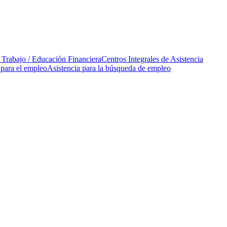
l Trabajo / Educación Financiera
Centros Integrales de Asistencia
 para el empleo
Asistencia para la búsqueda de empleo