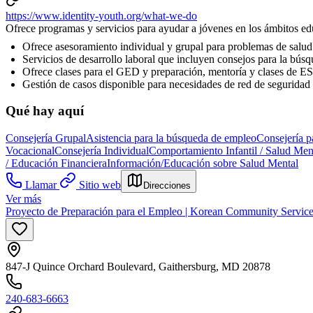
https://www.identity-youth.org/what-we-do
Ofrece programas y servicios para ayudar a jóvenes en los ámbitos ed
Ofrece asesoramiento individual y grupal para problemas de salu
Servicios de desarrollo laboral que incluyen consejos para la búsq
Ofrece clases para el GED y preparación, mentoría y clases de E
Gestión de casos disponible para necesidades de red de seguridad y
Qué hay aquí
Consejería Grupal
Asistencia para la búsqueda de empleo
Consejería p
Vocacional
Consejería Individual
Comportamiento Infantil / Salud Men
/ Educación Financiera
Información/Educación sobre Salud Mental
Llamar
Sitio web
Direcciones
Ver más
Proyecto de Preparación para el Empleo | Korean Community Service
847-J Quince Orchard Boulevard, Gaithersburg, MD 20878
240-683-6663