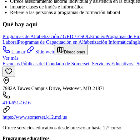
Ofrece asesoramiento laboral individual y asistencia en la búsqu
Imparte clases de inglés e informática
Refiere a las personas a programas de formación laboral
Qué hay aquí
Programas de Alfabetización / GED / ESOL
Empleo
Programas de Emp
Laboral
Programas de Capacitación en Alfabetización Informática
Ingl
Llamar
Sitio web
Direcciones
Ver más
Escuelas Públicas del Condado de Somerset, Servicios Educativos | 
7982A Tawes Campus Drive, Westover, MD 21871
410-651-1616
https://www.somerset.k12.md.us
Ofrece servicios educativos desde preescolar hasta 12º curso.
Programas educativos