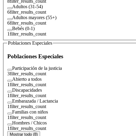
8
filter_results_count
Adultos (31-54)
6
filter_results_count
Adultos mayores (55+)
6
filter_results_count
Bebés (0-1)
1
filter_results_count
Poblaciones Especiales
Poblaciones Especiales
Participación de la justicia
3
filter_results_count
Abierto a todos
1
filter_results_count
Discapacidades
1
filter_results_count
Embarazada / Lactancia
1
filter_results_count
Familias con niños
1
filter_results_count
Hombres / Chicos
1
filter_results_count
Mostrar todo (8)