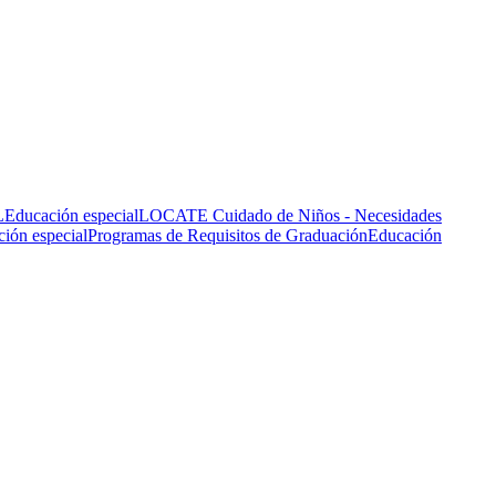
L
Educación especial
LOCATE Cuidado de Niños - Necesidades
ión especial
Programas de Requisitos de Graduación
Educación