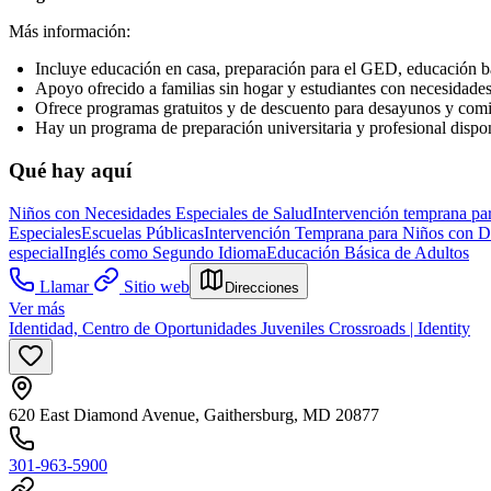
Más información:
Incluye educación en casa, preparación para el GED, educación b
Apoyo ofrecido a familias sin hogar y estudiantes con necesidades
Ofrece programas gratuitos y de descuento para desayunos y comid
Hay un programa de preparación universitaria y profesional dispon
Qué hay aquí
Niños con Necesidades Especiales de Salud
Intervención temprana pa
Especiales
Escuelas Públicas
Intervención Temprana para Niños con D
especial
Inglés como Segundo Idioma
Educación Básica de Adultos
Llamar
Sitio web
Direcciones
Ver más
Identidad, Centro de Oportunidades Juveniles Crossroads | Identity
620 East Diamond Avenue, Gaithersburg, MD 20877
301-963-5900