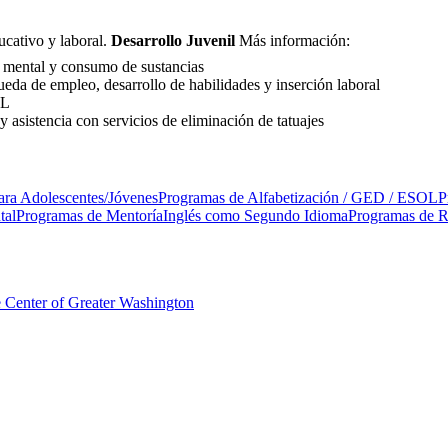
ucativo y laboral.
Desarrollo Juvenil
Más información:
d mental y consumo de sustancias
ueda de empleo, desarrollo de habilidades y inserción laboral
SL
 asistencia con servicios de eliminación de tatuajes
ara Adolescentes/Jóvenes
Programas de Alfabetización / GED / ESOL
P
tal
Programas de Mentoría
Inglés como Segundo Idioma
Programas de R
 Center of Greater Washington