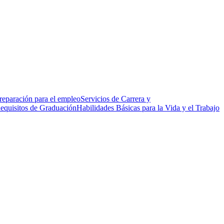
reparación para el empleo
Servicios de Carrera y
equisitos de Graduación
Habilidades Básicas para la Vida y el Trabajo