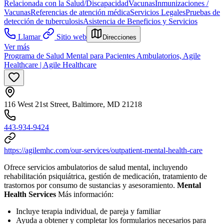
Relacionada con la Salud/Discapacidad
Vacunas
Inmunizaciones /
Vacunas
Referencias de atención médica
Servicios Legales
Pruebas de
detección de tuberculosis
Asistencia de Beneficios y Servicios
Llamar
Sitio web
Direcciones
Ver más
Programa de Salud Mental para Pacientes Ambulatorios, Agile
Healthcare | Agile Healthcare
116 West 21st Street, Baltimore, MD 21218
443-934-9424
https://agilemhc.com/our-services/outpatient-mental-health-care
Ofrece servicios ambulatorios de salud mental, incluyendo
rehabilitación psiquiátrica, gestión de medicación, tratamiento de
trastornos por consumo de sustancias y asesoramiento.
Mental
Health Services
Más información:
Incluye terapia individual, de pareja y familiar
Ayuda a obtener y completar los formularios necesarios para