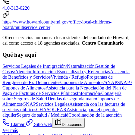
410-313-0220
https://www.howardcountymd.gov/office-local-childrens-
board/multiservice-center
Ofrece servicios humanos a los residentes del condado de Howard,
así como acceso a 18 agencias asociadas.
Centro Comunitario
Qué hay aquí
Servicios Legales de Inmigración/Naturalización
Gestión de
Casos/Atención
Información Especializada y Referencias
Asistencia
de Beneficios y Servicios
Vivienda / Refugio
Programas de
Reingreso de Ex-Delincuentes
Cupones de Alimentos/SNAP
SNAP /
Cupones de Alimentos
Asistencia para la Negociación del Plan de
Pago de Facturas de Servicios Públicos
Información/Consejería
sobre Seguros de Salud
Tiendas de segunda mano
Cupones de
Alimentos/SNAP
Servicios Legales
Asistencia con las facturas de
servicios públicos
CHASQUEAR
Asistencia para el pago del
alquiler
Seguro de salud / Medicaid
Coordinación de la atención
Llamar
Sitio web
Direcciones
Ver más