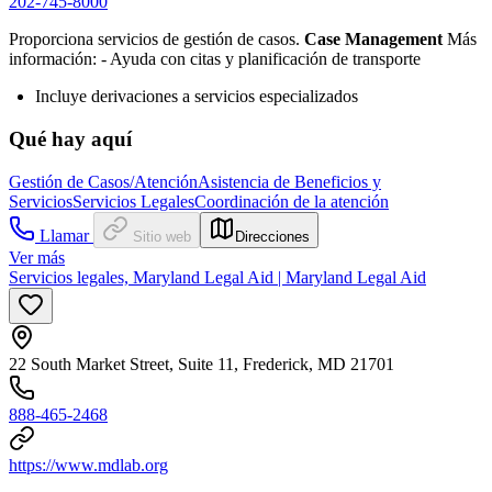
202-745-8000
Proporciona servicios de gestión de casos.
Case Management
Más
información:
- Ayuda con
citas y planificación de transporte
Incluye derivaciones a servicios especializados
Qué hay aquí
Gestión de Casos/Atención
Asistencia de Beneficios y
Servicios
Servicios Legales
Coordinación de la atención
Llamar
Sitio web
Direcciones
Ver más
Servicios legales, Maryland Legal Aid | Maryland Legal Aid
22 South Market Street, Suite 11, Frederick, MD 21701
888-465-2468
https://www.mdlab.org