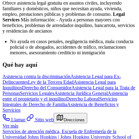
Ofrece asistencia legal gratuita en asuntos civiles, incluyendo
familiares y domésticos, niños que necesitan ayuda, vivienda,
empleo, prestaciones públicas y problemas de consumo.
Legal
Services
Más información:
- Ayuda a personas mayores con
beneficios, problemas de arrendador-inquilino, bancarrota, servicios
y residencias de ancianos
No ayuda en casos penales, negligencia médica, mala conducta
policial o de abogados, accidentes de tráfico, reclamaciones
menores, asesoramiento crediticio ni inmigración
Qué hay aquí
Asistencia contra la discriminación
Asistencia Legal para Ex-
Delincuentes
Ley de la Tercera Edad
Asistencia Legal para
Inquilinos
Derecho del Consumidor
Asistencia Legal para la Trata de
Personas
Servicios Legales
Asistencia Jurídica General
Asistencia
entre el propietario y el inquilino
Derecho Laboral
Servicios
Integrales de Derecho de Familia
Asistencia de Beneficios y
Servicios
Llamar
Sitio web
Direcciones
Ver más
Servicios de atención médica, Escuela de Enfermería de la
Universidad Johns Hopkins | Johns Hopkins University School of