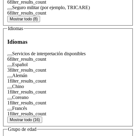
6
filter_results_count
Seguro militar (por ejemplo, TRICARE)
6
filter_results_count
Mostrar todo (8)
Idiomas
Idiomas
Servicios de interpretación disponibles
6
filter_results_count
Español
3
filter_results_count
Alemán
1
filter_results_count
Chino
1
filter_results_count
Coreano
1
filter_results_count
Francés
1
filter_results_count
Mostrar todo (16)
Grupo de edad