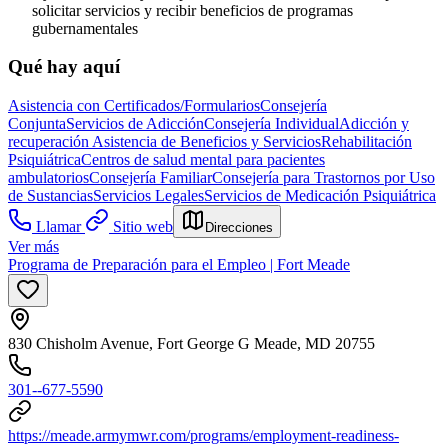
solicitar servicios y recibir beneficios de programas
gubernamentales
Qué hay aquí
Asistencia con Certificados/Formularios
Consejería
Conjunta
Servicios de Adicción
Consejería Individual
Adicción y
recuperación
Asistencia de Beneficios y Servicios
Rehabilitación
Psiquiátrica
Centros de salud mental para pacientes
ambulatorios
Consejería Familiar
Consejería para Trastornos por Uso
de Sustancias
Servicios Legales
Servicios de Medicación Psiquiátrica
Llamar
Sitio web
Direcciones
Ver más
Programa de Preparación para el Empleo | Fort Meade
830 Chisholm Avenue, Fort George G Meade, MD 20755
301--677-5590
https://meade.armymwr.com/programs/employment-readiness-