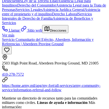
Delincuentes
Ley de la Tercera Edad
Asistencia Legal para
Inquilinos
Derecho del Consumidor
Asistencia Legal para la Trata de
Personas
Servicios Legales
Asistencia Jurídica General
Asistencia
entre el propietario y el inquilino
Derecho Laboral
Servicios
Integrales de Derecho de Familia
Asistencia de Beneficios y
Servicios
Llamar
Sitio web
Direcciones
Ver más
Servicio Comunitario del Ejército, Aberdeen, Información y
Referencias | Aberdeen Proving Ground
2503 High Point Road, Aberdeen Proving Ground, MD 21005
410-278-7572
https://home.army.mil/apg/my-fort/all-services/army-community-
service/information-referral-and-follow
Mantiene un directorio de recursos tanto para las comunidades
militares como civiles.
Líneas de ayuda e información
Más
información
: