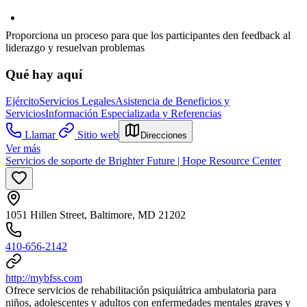
Proporciona un proceso para que los participantes den feedback al
liderazgo y resuelvan problemas
Qué hay aquí
Ejército
Servicios Legales
Asistencia de Beneficios y
Servicios
Información Especializada y Referencias
Llamar
Sitio web
Direcciones
Ver más
Servicios de soporte de Brighter Future | Hope Resource Center
1051 Hillen Street, Baltimore, MD 21202
410-656-2142
http://mybfss.com
Ofrece servicios de rehabilitación psiquiátrica ambulatoria para
niños, adolescentes y adultos con enfermedades mentales graves y