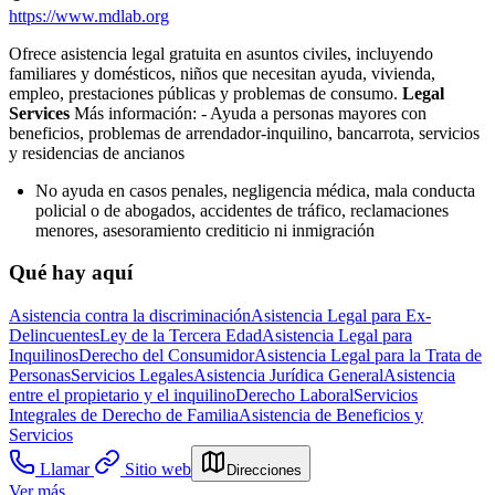
https://www.mdlab.org
Ofrece asistencia legal gratuita en asuntos civiles, incluyendo
familiares y domésticos, niños que necesitan ayuda, vivienda,
empleo, prestaciones públicas y problemas de consumo.
Legal
Services
Más información:
- Ayuda a personas mayores con
beneficios, problemas de arrendador-inquilino, bancarrota, servicios
y residencias de ancianos
No ayuda en casos penales, negligencia médica, mala conducta
policial o de abogados, accidentes de tráfico, reclamaciones
menores, asesoramiento crediticio ni inmigración
Qué hay aquí
Asistencia contra la discriminación
Asistencia Legal para Ex-
Delincuentes
Ley de la Tercera Edad
Asistencia Legal para
Inquilinos
Derecho del Consumidor
Asistencia Legal para la Trata de
Personas
Servicios Legales
Asistencia Jurídica General
Asistencia
entre el propietario y el inquilino
Derecho Laboral
Servicios
Integrales de Derecho de Familia
Asistencia de Beneficios y
Servicios
Llamar
Sitio web
Direcciones
Ver más