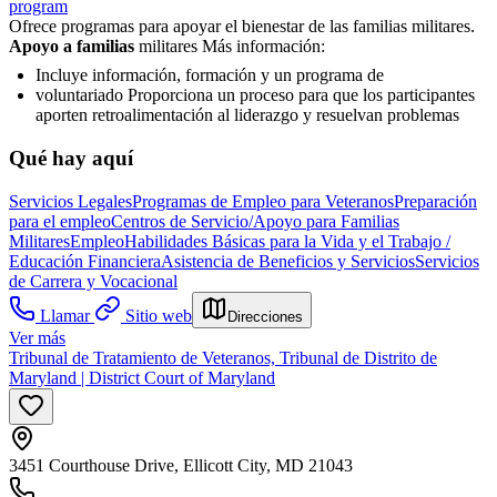
program
Ofrece programas para apoyar el bienestar de las familias militares.
Apoyo a familias
militares Más información:
Incluye información, formación y un programa de
voluntariado Proporciona un proceso para que los participantes
aporten retroalimentación al liderazgo y resuelvan problemas
Qué hay aquí
Servicios Legales
Programas de Empleo para Veteranos
Preparación
para el empleo
Centros de Servicio/Apoyo para Familias
Militares
Empleo
Habilidades Básicas para la Vida y el Trabajo /
Educación Financiera
Asistencia de Beneficios y Servicios
Servicios
de Carrera y Vocacional
Llamar
Sitio web
Direcciones
Ver más
Tribunal de Tratamiento de Veteranos, Tribunal de Distrito de
Maryland | District Court of Maryland
3451 Courthouse Drive, Ellicott City, MD 21043