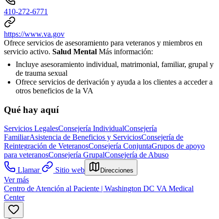
410-272-6771
https://www.va.gov
Ofrece servicios de asesoramiento para veteranos y miembros en
servicio activo.
Salud Mental
Más información:
Incluye asesoramiento individual, matrimonial, familiar, grupal y
de trauma sexual
Ofrece servicios de derivación y ayuda a los clientes a acceder a
otros beneficios de la VA
Qué hay aquí
Servicios Legales
Consejería Individual
Consejería
Familiar
Asistencia de Beneficios y Servicios
Consejería de
Reintegración de Veteranos
Consejería Conjunta
Grupos de apoyo
para veteranos
Consejería Grupal
Consejería de Abuso
Llamar
Sitio web
Direcciones
Ver más
Centro de Atención al Paciente | Washington DC VA Medical
Center