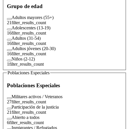
Grupo de edad
Adultos mayores (55+)
21
filter_results_count
Adolescentes (13-19)
16
filter_results_count
Adultos (31-54)
16
filter_results_count
Adultos jóvenes (20-30)
16
filter_results_count
Niños (2-12)
1
filter_results_count
Poblaciones Especiales
Poblaciones Especiales
Militares activos / Veteranos
27
filter_results_count
Participación de la justicia
21
filter_results_count
Abierto a todos
6
filter_results_count
Inmigrantes / Refugiados