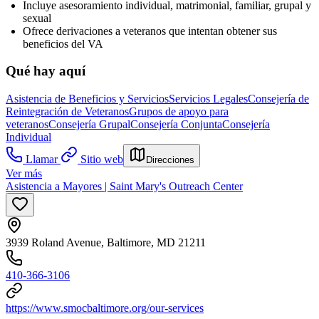
Incluye asesoramiento individual, matrimonial, familiar, grupal y
sexual
Ofrece derivaciones a veteranos que intentan obtener sus
beneficios del VA
Qué hay aquí
Asistencia de Beneficios y Servicios
Servicios Legales
Consejería de
Reintegración de Veteranos
Grupos de apoyo para
veteranos
Consejería Grupal
Consejería Conjunta
Consejería
Individual
Llamar
Sitio web
Direcciones
Ver más
Asistencia a Mayores | Saint Mary's Outreach Center
3939 Roland Avenue, Baltimore, MD 21211
410-366-3106
https://www.smocbaltimore.org/our-services