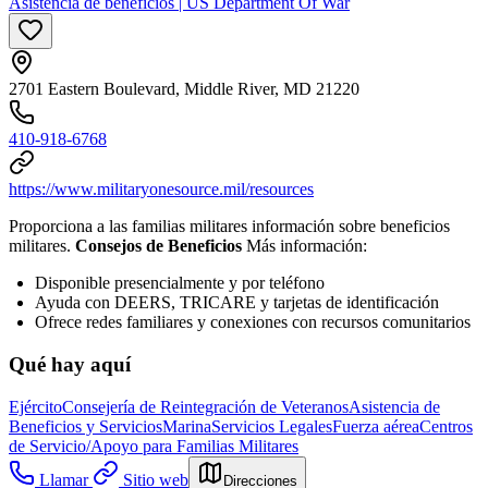
Asistencia de beneficios | US Department Of War
2701 Eastern Boulevard, Middle River, MD 21220
410-918-6768
https://www.militaryonesource.mil/resources
Proporciona a las familias militares información sobre beneficios
militares.
Consejos de Beneficios
Más información:
Disponible presencialmente y por teléfono
Ayuda con DEERS, TRICARE y tarjetas de identificación
Ofrece redes familiares y conexiones con recursos comunitarios
Qué hay aquí
Ejército
Consejería de Reintegración de Veteranos
Asistencia de
Beneficios y Servicios
Marina
Servicios Legales
Fuerza aérea
Centros
de Servicio/Apoyo para Familias Militares
Llamar
Sitio web
Direcciones