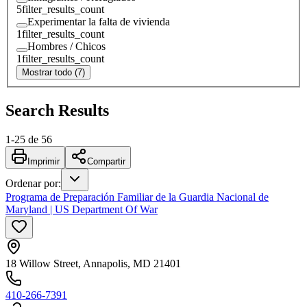
5
filter_results_count
Experimentar la falta de vivienda
1
filter_results_count
Hombres / Chicos
1
filter_results_count
Mostrar todo (7)
Search Results
1
-
25
de
56
Imprimir
Compartir
Ordenar por
:
Programa de Preparación Familiar de la Guardia Nacional de
Maryland | US Department Of War
18 Willow Street, Annapolis, MD 21401
410-266-7391