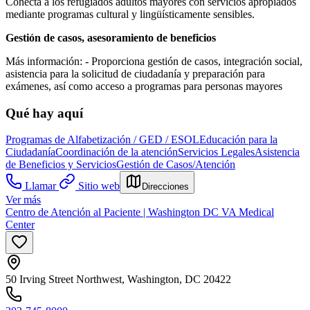
Conecta a los refugiados adultos mayores con servicios apropiados
mediante programas cultural y lingüísticamente sensibles.
Gestión de casos, asesoramiento de beneficios
Más información:
- Proporciona gestión de casos, integración social,
asistencia para la solicitud de ciudadanía y preparación para
exámenes, así
como acceso a programas para personas mayores
Qué hay aquí
Programas de Alfabetización / GED / ESOL
Educación para la
Ciudadanía
Coordinación de la atención
Servicios Legales
Asistencia
de Beneficios y Servicios
Gestión de Casos/Atención
Llamar
Sitio web
Direcciones
Ver más
Centro de Atención al Paciente | Washington DC VA Medical
Center
50 Irving Street Northwest, Washington, DC 20422