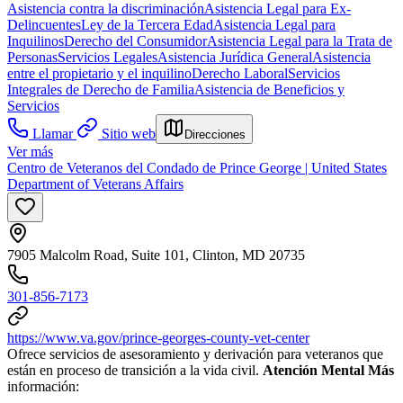
Asistencia contra la discriminación
Asistencia Legal para Ex-
Delincuentes
Ley de la Tercera Edad
Asistencia Legal para
Inquilinos
Derecho del Consumidor
Asistencia Legal para la Trata de
Personas
Servicios Legales
Asistencia Jurídica General
Asistencia
entre el propietario y el inquilino
Derecho Laboral
Servicios
Integrales de Derecho de Familia
Asistencia de Beneficios y
Servicios
Llamar
Sitio web
Direcciones
Ver más
Centro de Veteranos del Condado de Prince George | United States
Department of Veterans Affairs
7905 Malcolm Road, Suite 101, Clinton, MD 20735
301-856-7173
https://www.va.gov/prince-georges-county-vet-center
Ofrece servicios de asesoramiento y derivación para veteranos que
están en proceso de transición a la vida civil.
Atención Mental Más
información: