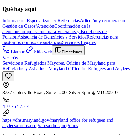
Qué hay aquí
Información Especializada y Referencias
Adicción y recuperación
Gestión de Casos/Atención
Coordinación de la
atención
Compensación para Veteranos y Beneficios de
Pensión
Asistencia de Beneficios y Servicios
Referencias para
trastornos por uso de sustancias
Servicios Legales
Llamar
Sitio web
Direcciones
Ver más
Servicios a Refugiados Mayores, Oficina de Maryland para
Refugiados y Asilados | Maryland Office for Refugees and Asylees
8737 Colesville Road, Suite 1200, Silver Spring, MD 20910
410-767-7514
https://dhs.maryland.gov/maryland-office-for-refugees-and-
asylees/moras-programs/other-programs