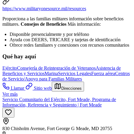
https://www.militaryonesource.mil/resources
Proporciona a las familias militares información sobre beneficios
militares.
Consejos de Beneficios
Más información:
Disponible presencialmente y por teléfono
Ayuda con DEERS, TRICARE y tarjetas de identificación
Ofrece redes familiares y conexiones con recursos comunitarios
Qué hay aquí
Ejército
Consejería de Reintegración de Veteranos
Asistencia de
Beneficios y Servicios
Marina
Servicios Legales
Fuerza aérea
Centros
de Servicio/Apoyo para Familias Militares
Llamar
Sitio web
Direcciones
Ver más
Servicio Comunitario del Ejército, Fort Meade, Programa de
Información, Referencia y Seguimiento | Fort Meade
830 Chisholm Avenue, Fort George G Meade, MD 20755