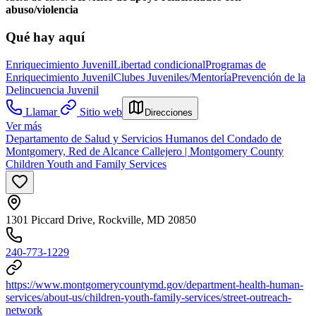
abuso/violencia
Qué hay aquí
Enriquecimiento Juvenil
Libertad condicional
Programas de
Enriquecimiento Juvenil
Clubes Juveniles/Mentoría
Prevención de la
Delincuencia Juvenil
Llamar
Sitio web
Direcciones
Ver más
Departamento de Salud y Servicios Humanos del Condado de
Montgomery, Red de Alcance Callejero | Montgomery County
Children Youth and Family Services
1301 Piccard Drive, Rockville, MD 20850
240-773-1229
https://www.montgomerycountymd.gov/department-health-human-
services/about-us/children-youth-family-services/street-outreach-
network