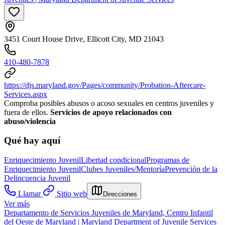
3451 Court House Drive, Ellicott City, MD 21043
410-480-7878
https://djs.maryland.gov/Pages/community/Probation-Aftercare-
Services.aspx
Comproba posibles abusos o acoso sexuales en centros juveniles y
fuera de ellos.
Servicios de apoyo relacionados con
abuso/violencia
Qué hay aquí
Enriquecimiento Juvenil
Libertad condicional
Programas de
Enriquecimiento Juvenil
Clubes Juveniles/Mentoría
Prevención de la
Delincuencia Juvenil
Llamar
Sitio web
Direcciones
Ver más
Departamento de Servicios Juveniles de Maryland, Centro Infantil
del Oeste de Maryland | Maryland Department of Juvenile Services