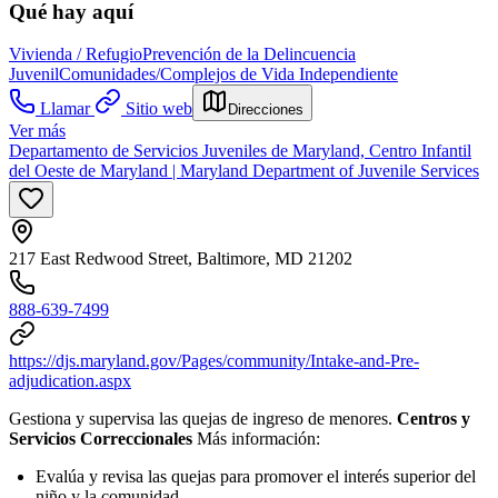
Qué hay aquí
Vivienda / Refugio
Prevención de la Delincuencia
Juvenil
Comunidades/Complejos de Vida Independiente
Llamar
Sitio web
Direcciones
Ver más
Departamento de Servicios Juveniles de Maryland, Centro Infantil
del Oeste de Maryland | Maryland Department of Juvenile Services
217 East Redwood Street, Baltimore, MD 21202
888-639-7499
https://djs.maryland.gov/Pages/community/Intake-and-Pre-
adjudication.aspx
Gestiona y supervisa las quejas de ingreso de menores.
Centros y
Servicios Correccionales
Más información:
Evalúa y revisa las quejas para promover el interés superior del
niño y la comunidad