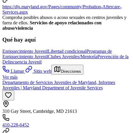
https://djs.maryland.gov/Pages/community/Probation-Aftercare-
Services.aspx
Comproba posibles abusos o acoso sexuales en centros juveniles y
fuera de ellos.
Servicios de apoyo relacionados con
abuso/violencia
Qué hay aquí
Enriquecimiento Juvenil
Libertad condicional
Programas de
Enriquecimiento Juvenil
Clubes Juveniles/Mentoría
Prevención de la
Delincuencia Juvenil
Llamar
Sitio web
Direcciones
Ver más
Departamento de Servicios Juveniles de Maryland, Informes
Juveniles | Maryland Department of Juvenile Services
310 Gay Street, Cambridge, MD 21613
410-228-6452