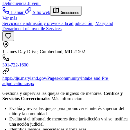
Delincuencia Juvenil
Llamar
Sitio web
Direcciones
Ver más
Servicios de admisión y previos a la adjudicación | Maryland
Department of Juvenile Services
1 James Day Drive, Cumberland, MD 21502
301-722-1600
https://djs.maryland.gov/Pages/community/Intake-and-Pre-
adjudication.aspx
Gestiona y supervisa las quejas de ingreso de menores.
Centros y
Servicios Correccionales
Más información:
Evalúa y revisa las quejas para promover el interés superior del
niño y la comunidad
Evalúa si el tribunal de menores tiene jurisdicción y si se justifica
una acción judicial
Identifica riesgos, necesidades y fortalezas