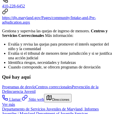
410-228-6452
https://djs.maryland.gov/Pages/community/Intake-and-Pre-
adjudication.aspx
Gestiona y supervisa las quejas de ingreso de menores.
Centros y
Servicios Correccionales
Más información:
Evalúa y revisa las quejas para promover el interés superior del
niño y la comunidad
Evalúa si el tribunal de menores tiene jurisdicción y si se justifica
una acción judicial
Identifica riesgos, necesidades y fortalezas
Cuando corresponde, se ofrecen programas de desviación
Qué hay aquí
Programas de desvío
Centros correccionales
Prevención de la
Delincuencia Juvenil
Llamar
Sitio web
Direcciones
Ver más
Departamento de Servicios Juveniles de Maryland, Informes
Juveniles | Maryland Department of Juvenile Services