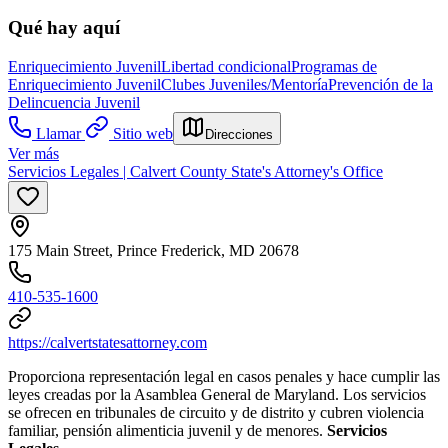
Qué hay aquí
Enriquecimiento Juvenil
Libertad condicional
Programas de
Enriquecimiento Juvenil
Clubes Juveniles/Mentoría
Prevención de la
Delincuencia Juvenil
Llamar
Sitio web
Direcciones
Ver más
Servicios Legales | Calvert County State's Attorney's Office
175 Main Street, Prince Frederick, MD 20678
410-535-1600
https://calvertstatesattorney.com
Proporciona representación legal en casos penales y hace cumplir las
leyes creadas por la Asamblea General de Maryland. Los servicios
se ofrecen en tribunales de circuito y de distrito y cubren violencia
familiar, pensión alimenticia juvenil y de menores.
Servicios