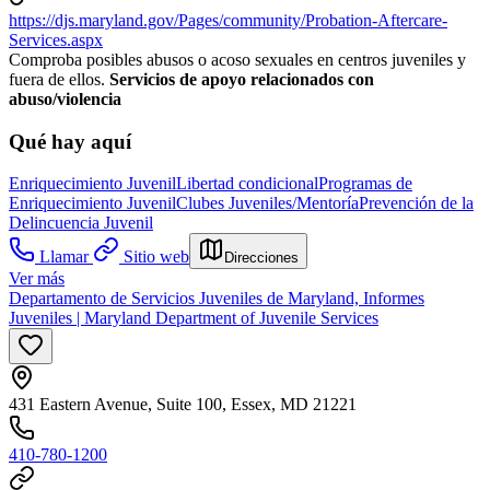
https://djs.maryland.gov/Pages/community/Probation-Aftercare-
Services.aspx
Comproba posibles abusos o acoso sexuales en centros juveniles y
fuera de ellos.
Servicios de apoyo relacionados con
abuso/violencia
Qué hay aquí
Enriquecimiento Juvenil
Libertad condicional
Programas de
Enriquecimiento Juvenil
Clubes Juveniles/Mentoría
Prevención de la
Delincuencia Juvenil
Llamar
Sitio web
Direcciones
Ver más
Departamento de Servicios Juveniles de Maryland, Informes
Juveniles | Maryland Department of Juvenile Services
431 Eastern Avenue, Suite 100, Essex, MD 21221
410-780-1200​​