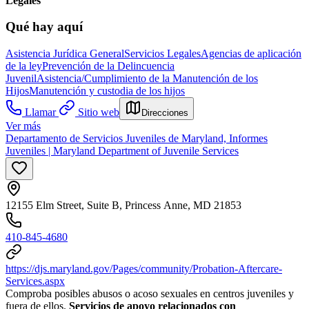
Legales
Qué hay aquí
Asistencia Jurídica General
Servicios Legales
Agencias de aplicación
de la ley
Prevención de la Delincuencia
Juvenil
Asistencia/Cumplimiento de la Manutención de los
Hijos
Manutención y custodia de los hijos
Llamar
Sitio web
Direcciones
Ver más
Departamento de Servicios Juveniles de Maryland, Informes
Juveniles | Maryland Department of Juvenile Services
12155 Elm Street, Suite B, Princess Anne, MD 21853
410-845-4680
https://djs.maryland.gov/Pages/community/Probation-Aftercare-
Services.aspx
Comproba posibles abusos o acoso sexuales en centros juveniles y
fuera de ellos.
Servicios de apoyo relacionados con