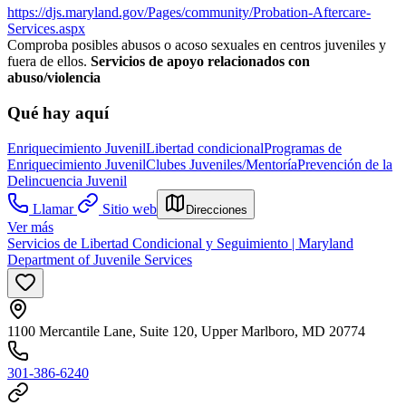
https://djs.maryland.gov/Pages/community/Probation-Aftercare-
Services.aspx
Comproba posibles abusos o acoso sexuales en centros juveniles y
fuera de ellos.
Servicios de apoyo relacionados con
abuso/violencia
Qué hay aquí
Enriquecimiento Juvenil
Libertad condicional
Programas de
Enriquecimiento Juvenil
Clubes Juveniles/Mentoría
Prevención de la
Delincuencia Juvenil
Llamar
Sitio web
Direcciones
Ver más
Servicios de Libertad Condicional y Seguimiento | Maryland
Department of Juvenile Services
1100 Mercantile Lane, Suite 120, Upper Marlboro, MD 20774
301-386-6240