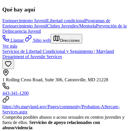
Qué hay aquí
Enriquecimiento Juvenil
Libertad condicional
Programas de
Enriquecimiento Juvenil
Clubes Juveniles/Mentoría
Prevención de la
Delincuencia Juvenil
Llamar
Sitio web
Direcciones
Ver más
Servicios de Libertad Condicional y Seguimiento | Maryland
Department of Juvenile Services
1 Rolling Cross Road, Suite 306, Catonsville, MD 21228
443-341-1200
https://djs.maryland.gov/Pages/community/Probation-Aftercare-
Services.aspx
Comproba posibles abusos o acoso sexuales en centros juveniles y
fuera de ellos.
Servicios de apoyo relacionados con
abuso/violencia