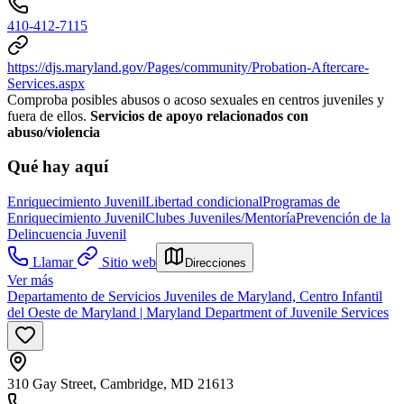
410-412-7115
https://djs.maryland.gov/Pages/community/Probation-Aftercare-
Services.aspx
Comproba posibles abusos o acoso sexuales en centros juveniles y
fuera de ellos.
Servicios de apoyo relacionados con
abuso/violencia
Qué hay aquí
Enriquecimiento Juvenil
Libertad condicional
Programas de
Enriquecimiento Juvenil
Clubes Juveniles/Mentoría
Prevención de la
Delincuencia Juvenil
Llamar
Sitio web
Direcciones
Ver más
Departamento de Servicios Juveniles de Maryland, Centro Infantil
del Oeste de Maryland | Maryland Department of Juvenile Services
310 Gay Street, Cambridge, MD 21613