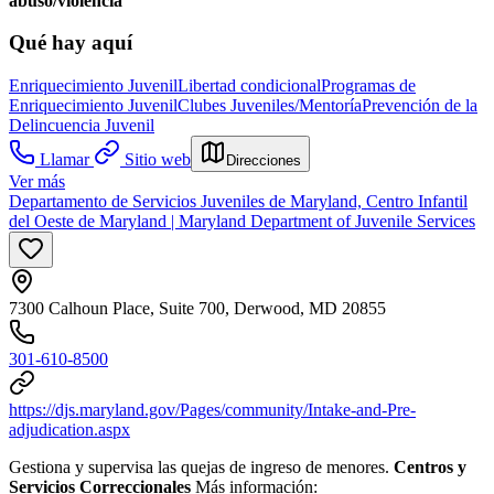
abuso/violencia
Qué hay aquí
Enriquecimiento Juvenil
Libertad condicional
Programas de
Enriquecimiento Juvenil
Clubes Juveniles/Mentoría
Prevención de la
Delincuencia Juvenil
Llamar
Sitio web
Direcciones
Ver más
Departamento de Servicios Juveniles de Maryland, Centro Infantil
del Oeste de Maryland | Maryland Department of Juvenile Services
7300 Calhoun Place, Suite 700, Derwood, MD 20855
301-610-8500
https://djs.maryland.gov/Pages/community/Intake-and-Pre-
adjudication.aspx
Gestiona y supervisa las quejas de ingreso de menores.
Centros y
Servicios Correccionales
Más información: