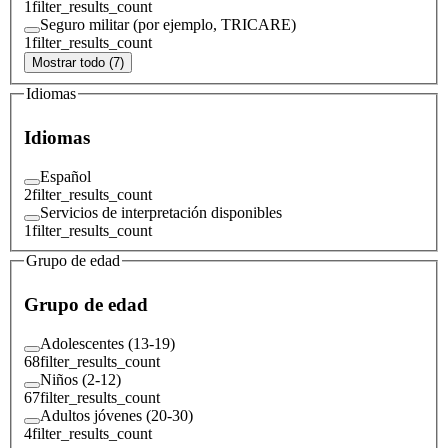
1
filter_results_count
Seguro militar (por ejemplo, TRICARE)
1
filter_results_count
Mostrar todo (7)
Idiomas
Idiomas
Español
2
filter_results_count
Servicios de interpretación disponibles
1
filter_results_count
Grupo de edad
Grupo de edad
Adolescentes (13-19)
68
filter_results_count
Niños (2-12)
67
filter_results_count
Adultos jóvenes (20-30)
4
filter_results_count