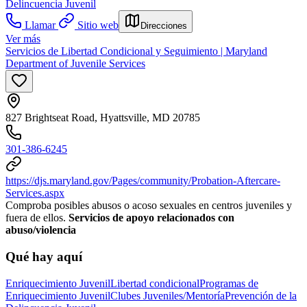
Delincuencia Juvenil
Llamar
Sitio web
Direcciones
Ver más
Servicios de Libertad Condicional y Seguimiento | Maryland
Department of Juvenile Services
827 Brightseat Road, Hyattsville, MD 20785
301-386-6245
https://djs.maryland.gov/Pages/community/Probation-Aftercare-
Services.aspx
Comproba posibles abusos o acoso sexuales en centros juveniles y
fuera de ellos.
Servicios de apoyo relacionados con
abuso/violencia
Qué hay aquí
Enriquecimiento Juvenil
Libertad condicional
Programas de
Enriquecimiento Juvenil
Clubes Juveniles/Mentoría
Prevención de la