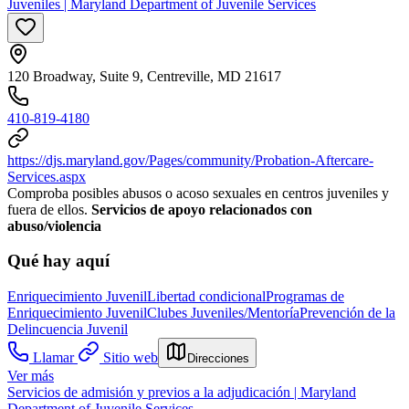
Juveniles | Maryland Department of Juvenile Services
120 Broadway, Suite 9, Centreville, MD 21617
410-819-4180
https://djs.maryland.gov/Pages/community/Probation-Aftercare-
Services.aspx
Comproba posibles abusos o acoso sexuales en centros juveniles y
fuera de ellos.
Servicios de apoyo relacionados con
abuso/violencia
Qué hay aquí
Enriquecimiento Juvenil
Libertad condicional
Programas de
Enriquecimiento Juvenil
Clubes Juveniles/Mentoría
Prevención de la
Delincuencia Juvenil
Llamar
Sitio web
Direcciones
Ver más
Servicios de admisión y previos a la adjudicación | Maryland
Department of Juvenile Services