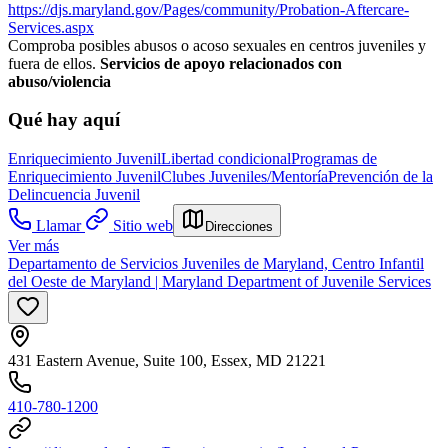
https://djs.maryland.gov/Pages/community/Probation-Aftercare-
Services.aspx
Comproba posibles abusos o acoso sexuales en centros juveniles y
fuera de ellos.
Servicios de apoyo relacionados con
abuso/violencia
Qué hay aquí
Enriquecimiento Juvenil
Libertad condicional
Programas de
Enriquecimiento Juvenil
Clubes Juveniles/Mentoría
Prevención de la
Delincuencia Juvenil
Llamar
Sitio web
Direcciones
Ver más
Departamento de Servicios Juveniles de Maryland, Centro Infantil
del Oeste de Maryland | Maryland Department of Juvenile Services
431 Eastern Avenue, Suite 100, Essex, MD 21221
410-780-1200​​