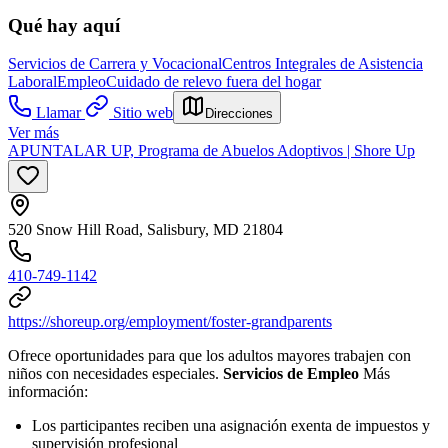
Qué hay aquí
Servicios de Carrera y Vocacional
Centros Integrales de Asistencia
Laboral
Empleo
Cuidado de relevo fuera del hogar
Llamar
Sitio web
Direcciones
Ver más
APUNTALAR UP, Programa de Abuelos Adoptivos | Shore Up
520 Snow Hill Road, Salisbury, MD 21804
410-749-1142
https://shoreup.org/employment/foster-grandparents
Ofrece oportunidades para que los adultos mayores trabajen con
niños con necesidades especiales.
Servicios de Empleo
Más
información:
Los participantes reciben una asignación exenta de impuestos y
supervisión profesional