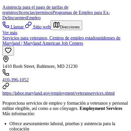
Asistencia para el pago de tarifas de
registros/licencias/permisos
Programas de Empleo para Ex-
Delincuentes
Empleo
Llamar
Sitio web
Direcciones
Ver más
Servicios para veteranos, Centros de empleo estadounidenses de
Maryland | Maryland American Job Centers
1410 Bush Street, Baltimore, MD 21230
410-396-1052
https://labor.maryland.gov/employment/veteranservices.shtml
Proporciona servicios de empleo y formación a veteranos y personal
militar elegible, así como a sus cónyuges.
Employment Services
Más información:
Ofrece asesoramiento laboral, pruebas y asistencia para la
colocación