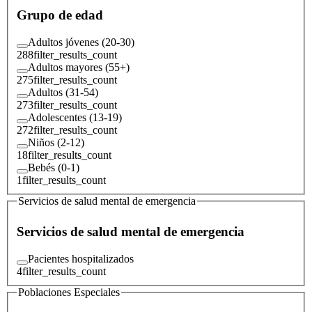
Grupo de edad
Adultos jóvenes (20-30)
288
filter_results_count
Adultos mayores (55+)
275
filter_results_count
Adultos (31-54)
273
filter_results_count
Adolescentes (13-19)
272
filter_results_count
Niños (2-12)
18
filter_results_count
Bebés (0-1)
1
filter_results_count
Servicios de salud mental de emergencia
Servicios de salud mental de emergencia
Pacientes hospitalizados
4
filter_results_count
Poblaciones Especiales