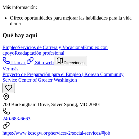
Más información:
Ofrece oportunidades para mejorar las habilidades para la vida
diaria
Qué hay aquí
Empleo
Servicios de Carrera y Vocacional
Empleo con
apoyo
Readaptación profesional
Llamar
Sitio web
Direcciones
Ver más
Proyecto de Preparación para el Empleo | Korean Community
Service Center of Greater Washington
700 Buckingham Drive, Silver Spring, MD 20901
240-683-6663
https://www.kcscgw.org/services-2/social-services/#job