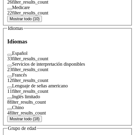
26
filter_results_count
Medicare
22
filter_results_count
Mostrar todo (10)
Idiomas
Idiomas
Español
33
filter_results_count
Servicios de interpretación disponibles
23
filter_results_count
Francés
12
filter_results_count
Lenguaje de señas americano
11
filter_results_count
Inglés limitado
8
filter_results_count
Chino
4
filter_results_count
Mostrar todo (18)
Grupo de edad