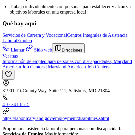
Trabaja individualmente con personas para establecer y alcanzar
objetivos laborales en una empresa local
Qué hay aquí
Servicios de Carrera y Vocacional
Centros Integrales de Asistencia
Laboral
Empleo
Llamar
Sitio web
Direcciones
Ver más
Información de empleo para personas con discapacidades, Maryland
American Job Centers | Maryland American Job Centers
31901 Tri-County Way, Suite 111, Salisbury, MD 21804
410-341-6515
https://labor.maryland.gov/employment/disabilities.shtml
Proporciona asistencia laboral para personas con discapacidad.
Servicios de Empleo
Más información: