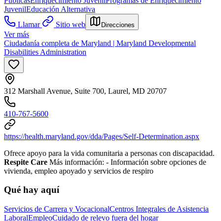
Públicas
Enriquecimiento Juvenil
Programas de Enriquecimiento
Juvenil
Educación Alternativa
Llamar
Sitio web
Direcciones
Ver más
Ciudadanía completa de Maryland | Maryland Developmental
Disabilities Administration
312 Marshall Avenue, Suite 700, Laurel, MD 20707
410-767-5600
https://health.maryland.gov/dda/Pages/Self-Determination.aspx
Ofrece apoyo para la vida comunitaria a personas con discapacidad.
Respite Care
Más información:
- Información sobre opciones de
vivienda, empleo apoyado y servicios de respiro
Qué hay aquí
Servicios de Carrera y Vocacional
Centros Integrales de Asistencia
Laboral
Empleo
Cuidado de relevo fuera del hogar