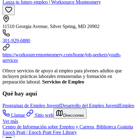
Lanza tu futuro empleo | Worksource Montgomery
11510 Georgia Avenue, Silver Spring, MD 20902
301-929-6880
https://worksourcemontgomery.com/home/job-seekers/youth-
services
Ofrece servicios de apoyo al empleo para jóvenes adultos que
incluyen prácticas laborales remuneradas y formación en
preparación laboral.
Servicios de Empleo
Qué hay aquí
Programas de Empleo Juvenil
Desarrollo del Empleo Juvenil
Empleo
Llamar
Sitio web
Direcciones
Ver más
Centro de Información sobre Empleo y Carrera, Biblioteca Gratuita
Enoch Pratt | Enoch Pratt Free Library