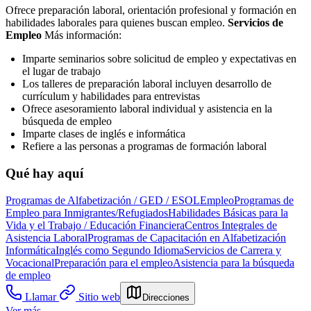
Ofrece preparación laboral, orientación profesional y formación en
habilidades laborales para quienes buscan empleo.
Servicios de
Empleo
Más información:
Imparte seminarios sobre solicitud de empleo y expectativas en
el lugar de trabajo
Los talleres de preparación laboral incluyen desarrollo de
currículum y habilidades para entrevistas
Ofrece asesoramiento laboral individual y asistencia en la
búsqueda de empleo
Imparte clases de inglés e informática
Refiere a las personas a programas de formación laboral
Qué hay aquí
Programas de Alfabetización / GED / ESOL
Empleo
Programas de
Empleo para Inmigrantes/Refugiados
Habilidades Básicas para la
Vida y el Trabajo / Educación Financiera
Centros Integrales de
Asistencia Laboral
Programas de Capacitación en Alfabetización
Informática
Inglés como Segundo Idioma
Servicios de Carrera y
Vocacional
Preparación para el empleo
Asistencia para la búsqueda
de empleo
Llamar
Sitio web
Direcciones
Ver más