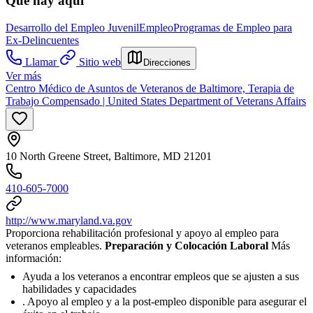
Qué hay aquí
Desarrollo del Empleo Juvenil
Empleo
Programas de Empleo para
Ex-Delincuentes
Llamar
Sitio web
Direcciones
Ver más
Centro Médico de Asuntos de Veteranos de Baltimore, Terapia de
Trabajo Compensado | United States Department of Veterans Affairs
10 North Greene Street, Baltimore, MD 21201
410-605-7000
http://www.maryland.va.gov
Proporciona rehabilitación profesional y apoyo al empleo para
veteranos empleables.
Preparación y Colocación Laboral
Más
información:
Ayuda a los veteranos a encontrar empleos que se ajusten a sus
habilidades y capacidades
. Apoyo al empleo y a la post-empleo disponible para asegurar el