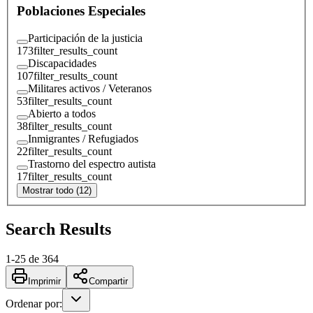
Poblaciones Especiales
Participación de la justicia
173
filter_results_count
Discapacidades
107
filter_results_count
Militares activos / Veteranos
53
filter_results_count
Abierto a todos
38
filter_results_count
Inmigrantes / Refugiados
22
filter_results_count
Trastorno del espectro autista
17
filter_results_count
Mostrar todo (12)
Search Results
1
-
25
de
364
Imprimir
Compartir
Ordenar por
: