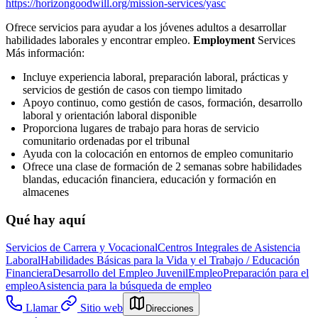
https://horizongoodwill.org/mission-services/yasc
Ofrece servicios para ayudar a los jóvenes adultos a desarrollar
habilidades laborales y encontrar empleo.
Employment
Services
Más información:
Incluye experiencia laboral, preparación laboral, prácticas y
servicios de gestión de casos con tiempo limitado
Apoyo continuo, como gestión de casos, formación, desarrollo
laboral y orientación laboral disponible
Proporciona lugares de trabajo para horas de servicio
comunitario ordenadas por el tribunal
Ayuda con la colocación en entornos de empleo comunitario
Ofrece una clase de formación de 2 semanas sobre habilidades
blandas, educación financiera, educación y formación en
almacenes
Qué hay aquí
Servicios de Carrera y Vocacional
Centros Integrales de Asistencia
Laboral
Habilidades Básicas para la Vida y el Trabajo / Educación
Financiera
Desarrollo del Empleo Juvenil
Empleo
Preparación para el
empleo
Asistencia para la búsqueda de empleo
Llamar
Sitio web
Direcciones