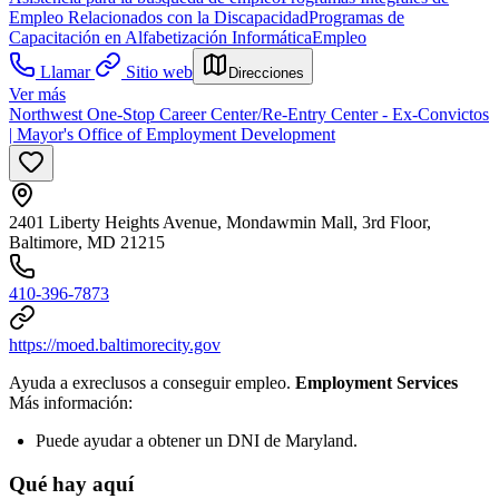
Empleo Relacionados con la Discapacidad
Programas de
Capacitación en Alfabetización Informática
Empleo
Llamar
Sitio web
Direcciones
Ver más
Northwest One-Stop Career Center/Re-Entry Center - Ex-Convictos
| Mayor's Office of Employment Development
2401 Liberty Heights Avenue, Mondawmin Mall, 3rd Floor,
Baltimore, MD 21215
410-396-7873
https://moed.baltimorecity.gov
Ayuda a exreclusos a conseguir empleo.
Employment Services
Más información:
Puede ayudar a obtener un DNI de Maryland.
Qué hay aquí