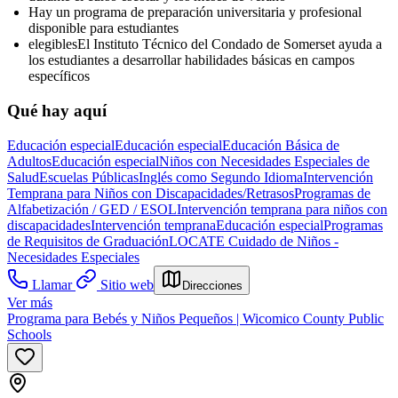
Hay un programa de preparación universitaria y profesional
disponible para estudiantes
elegiblesEl Instituto Técnico del Condado de Somerset ayuda a
los estudiantes a desarrollar habilidades básicas en campos
específicos
Qué hay aquí
Educación especial
Educación especial
Educación Básica de
Adultos
Educación especial
Niños con Necesidades Especiales de
Salud
Escuelas Públicas
Inglés como Segundo Idioma
Intervención
Temprana para Niños con Discapacidades/Retrasos
Programas de
Alfabetización / GED / ESOL
Intervención temprana para niños con
discapacidades
Intervención temprana
Educación especial
Programas
de Requisitos de Graduación
LOCATE Cuidado de Niños -
Necesidades Especiales
Llamar
Sitio web
Direcciones
Ver más
Programa para Bebés y Niños Pequeños | Wicomico County Public
Schools