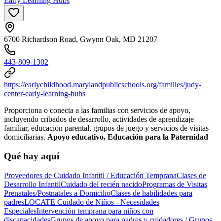
Early Learning Hubs
6700 Richardson Road, Gwynn Oak, MD 21207
443-809-1302
https://earlychildhood.marylandpublicschools.org/families/judy-
center-early-learning-hubs
Proporciona o conecta a las familias con servicios de apoyo,
incluyendo cribados de desarrollo, actividades de aprendizaje
familiar, educación parental, grupos de juego y servicios de visitas
domiciliarias.
Apoyo educativo, Educación para la Paternidad
Qué hay aquí
Proveedores de Cuidado Infantil / Educación Temprana
Clases de
Desarrollo Infantil
Cuidado del recién nacido
Programas de Visitas
Prenatales/Postnatales a Domicilio
Clases de habilidades para
padres
LOCATE Cuidado de Niños - Necesidades
Especiales
Intervención temprana para niños con
discapacidades
Grupos de apoyo para padres y cuidadores / Grupos