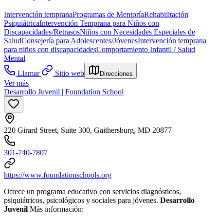
Intervención temprana
Programas de Mentoría
Rehabilitación
Psiquiátrica
Intervención Temprana para Niños con
Discapacidades/Retrasos
Niños con Necesidades Especiales de
Salud
Consejería para Adolescentes/Jóvenes
Intervención temprana
para niños con discapacidades
Comportamiento Infantil / Salud
Mental
Llamar
Sitio web
Direcciones
Ver más
Desarrollo Juvenil | Foundation School
220 Girard Street, Suite 300, Gaithersburg, MD 20877
301-740-7807
https://www.foundationschools.org
Ofrece un programa educativo con servicios diagnósticos,
psiquiátricos, psicológicos y sociales para jóvenes.
Desarrollo
Juvenil
Más información: