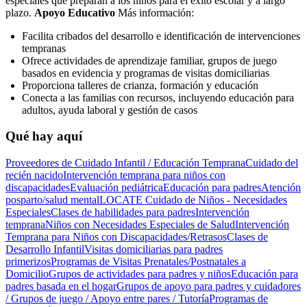
especiales que preparan a los niños para el éxito escolar y a largo
plazo.
Apoyo Educativo
Más información:
Facilita cribados del desarrollo e identificación de intervenciones
tempranas
Ofrece actividades de aprendizaje familiar, grupos de juego
basados en evidencia y programas de visitas domiciliarias
Proporciona talleres de crianza, formación y educación
Conecta a las familias con recursos, incluyendo educación para
adultos, ayuda laboral y gestión de casos
Qué hay aquí
Proveedores de Cuidado Infantil / Educación Temprana
Cuidado del
recién nacido
Intervención temprana para niños con
discapacidades
Evaluación pediátrica
Educación para padres
Atención
posparto/salud mental
LOCATE Cuidado de Niños - Necesidades
Especiales
Clases de habilidades para padres
Intervención
temprana
Niños con Necesidades Especiales de Salud
Intervención
Temprana para Niños con Discapacidades/Retrasos
Clases de
Desarrollo Infantil
Visitas domiciliarias para padres
primerizos
Programas de Visitas Prenatales/Postnatales a
Domicilio
Grupos de actividades para padres y niños
Educación para
padres basada en el hogar
Grupos de apoyo para padres y cuidadores
/ Grupos de juego / Apoyo entre pares / Tutoría
Programas de