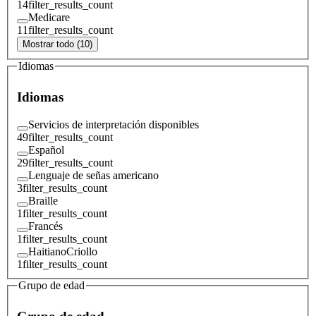
14
filter_results_count
Medicare
11
filter_results_count
Mostrar todo (10)
Idiomas
Idiomas
Servicios de interpretación disponibles
49
filter_results_count
Español
29
filter_results_count
Lenguaje de señas americano
3
filter_results_count
Braille
1
filter_results_count
Francés
1
filter_results_count
HaitianoCriollo
1
filter_results_count
Grupo de edad