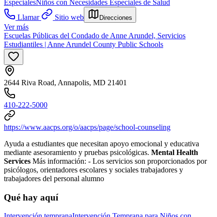
Especiales
Niños con Necesidades Especiales de Salud
Llamar
Sitio web
Direcciones
Ver más
Escuelas Públicas del Condado de Anne Arundel, Servicios
Estudiantiles | Anne Arundel County Public Schools
2644 Riva Road, Annapolis, MD 21401
410-222-5000
https://www.aacps.org/o/aacps/page/school-counseling
Ayuda a estudiantes que necesitan apoyo emocional y educativa
mediante asesoramiento y pruebas psicológicas.
Mental Health
Services
Más información:
-
Los servicios son proporcionados por
psicólogos, orientadores escolares y sociales trabajadores y
trabajadores del personal alumno
Qué hay aquí
Intervención temprana
Intervención Temprana para Niños con