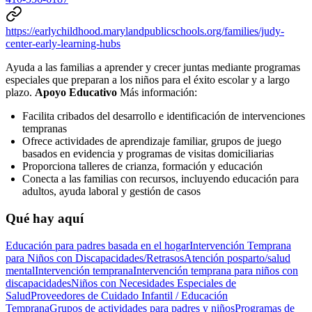
https://earlychildhood.marylandpublicschools.org/families/judy-
center-early-learning-hubs
Ayuda a las familias a aprender y crecer juntas mediante programas
especiales que preparan a los niños para el éxito escolar y a largo
plazo.
Apoyo Educativo
Más información:
Facilita cribados del desarrollo e identificación de intervenciones
tempranas
Ofrece actividades de aprendizaje familiar, grupos de juego
basados en evidencia y programas de visitas domiciliarias
Proporciona talleres de crianza, formación y educación
Conecta a las familias con recursos, incluyendo educación para
adultos, ayuda laboral y gestión de casos
Qué hay aquí
Educación para padres basada en el hogar
Intervención Temprana
para Niños con Discapacidades/Retrasos
Atención posparto/salud
mental
Intervención temprana
Intervención temprana para niños con
discapacidades
Niños con Necesidades Especiales de
Salud
Proveedores de Cuidado Infantil / Educación
Temprana
Grupos de actividades para padres y niños
Programas de