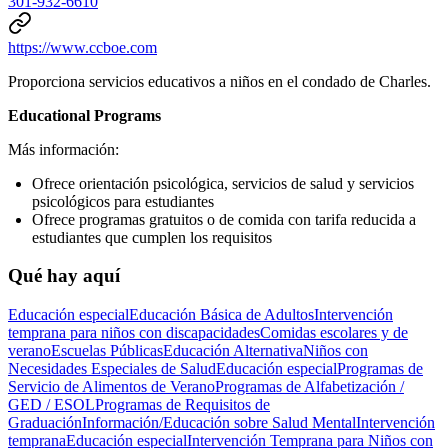
301-932-6610
https://www.ccboe.com
Proporciona servicios educativos a niños en el condado de Charles.
Educational Programs
Más información:
Ofrece orientación psicológica, servicios de salud y servicios
psicológicos para estudiantes
Ofrece programas gratuitos o de comida con tarifa reducida a
estudiantes que cumplen los requisitos
Qué hay aquí
Educación especial
Educación Básica de Adultos
Intervención
temprana para niños con discapacidades
Comidas escolares y de
verano
Escuelas Públicas
Educación Alternativa
Niños con
Necesidades Especiales de Salud
Educación especial
Programas de
Servicio de Alimentos de Verano
Programas de Alfabetización /
GED / ESOL
Programas de Requisitos de
Graduación
Información/Educación sobre Salud Mental
Intervención
temprana
Educación especial
Intervención Temprana para Niños con