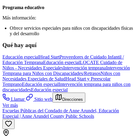
Programa educativo
Más información:
Ofrece servicios especiales para niños con discapacidades físicas
y del desarrollo
Qué hay aquí
Educación especial
Head Start
Proveedores de Cuidado Infantil /
Educación Temprana
Educación especial
LOCATE Cuidado de
Niños - Necesidades Especiales
Intervención temprana
Intervención
Temprana para Niños con Discapacidades/Retrasos
Niños con
Necesidades Especiales de Salud
Head Start y Preescolar
Temprano
Educación especial
Intervención temprana para niños con
discapacidades
Educación especial
Llamar
Sitio web
Direcciones
Ver más
Escuelas Públicas del Condado de Anne Arundel, Educación
Especial | Anne Arundel County Public Schools