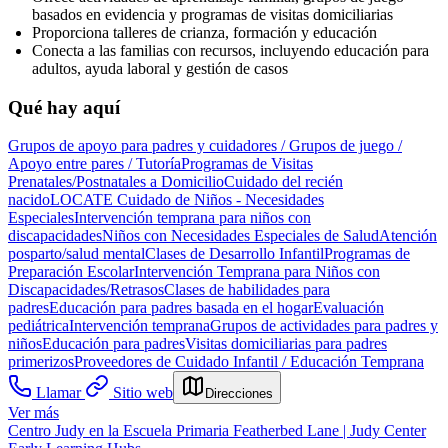
basados en evidencia y programas de visitas domiciliarias
Proporciona talleres de crianza, formación y educación
Conecta a las familias con recursos, incluyendo educación para
adultos, ayuda laboral y gestión de casos
Qué hay aquí
Grupos de apoyo para padres y cuidadores / Grupos de juego /
Apoyo entre pares / Tutoría
Programas de Visitas
Prenatales/Postnatales a Domicilio
Cuidado del recién
nacido
LOCATE Cuidado de Niños - Necesidades
Especiales
Intervención temprana para niños con
discapacidades
Niños con Necesidades Especiales de Salud
Atención
posparto/salud mental
Clases de Desarrollo Infantil
Programas de
Preparación Escolar
Intervención Temprana para Niños con
Discapacidades/Retrasos
Clases de habilidades para
padres
Educación para padres basada en el hogar
Evaluación
pediátrica
Intervención temprana
Grupos de actividades para padres y
niños
Educación para padres
Visitas domiciliarias para padres
primerizos
Proveedores de Cuidado Infantil / Educación Temprana
Llamar
Sitio web
Direcciones
Ver más
Centro Judy en la Escuela Primaria Featherbed Lane | Judy Center