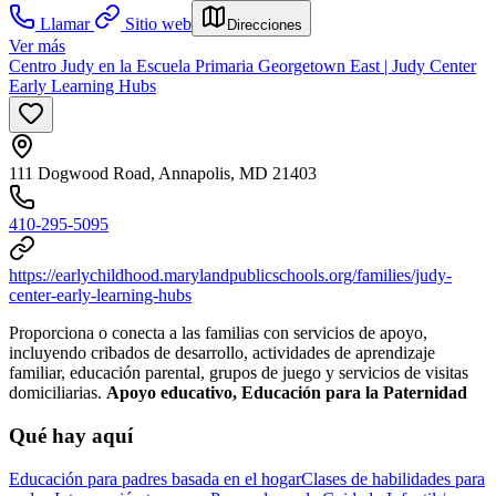
Llamar
Sitio web
Direcciones
Ver más
Centro Judy en la Escuela Primaria Georgetown East | Judy Center
Early Learning Hubs
111 Dogwood Road, Annapolis, MD 21403
410-295-5095
https://earlychildhood.marylandpublicschools.org/families/judy-
center-early-learning-hubs
Proporciona o conecta a las familias con servicios de apoyo,
incluyendo cribados de desarrollo, actividades de aprendizaje
familiar, educación parental, grupos de juego y servicios de visitas
domiciliarias.
Apoyo educativo, Educación para la Paternidad
Qué hay aquí
Educación para padres basada en el hogar
Clases de habilidades para