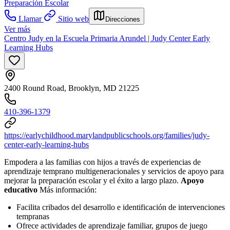
Preparación Escolar
Llamar
Sitio web
Direcciones
Ver más
Centro Judy en la Escuela Primaria Arundel | Judy Center Early
Learning Hubs
2400 Round Road, Brooklyn, MD 21225
410-396-1379
https://earlychildhood.marylandpublicschools.org/families/judy-
center-early-learning-hubs
Empodera a las familias con hijos a través de experiencias de
aprendizaje temprano multigeneracionales y servicios de apoyo para
mejorar la preparación escolar y el éxito a largo plazo.
Apoyo
educativo
Más información:
Facilita cribados del desarrollo e identificación de intervenciones
tempranas
Ofrece actividades de aprendizaje familiar, grupos de juego