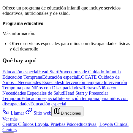
Ofrece un programa de educación infantil que incluye servicios
educativos, nutricionales y de salud.
Programa educativo
Más información:
Ofrece servicios especiales para niños con discapacidades físicas
y del desarrollo
Qué hay aquí
Educación especial
Head Start
Proveedores de Cuidado Infantil /
Educación Temprana
Educación especial
LOCATE Cuidado de
Niños - Necesidades Especiales
Intervención temprana
Intervención
Temprana para Niños con Discapacidades/Retrasos
Niños con
Necesidades Especiales de Salud
Head Start y Preescolar
Temprano
Educación especial
Intervención temprana para niños con
discapacidades
Educación especial
Llamar
Sitio web
Direcciones
Ver más
Centros Clínicos Loyola, Pruebas Psicoeducativas | Loyola Clinical
Centers