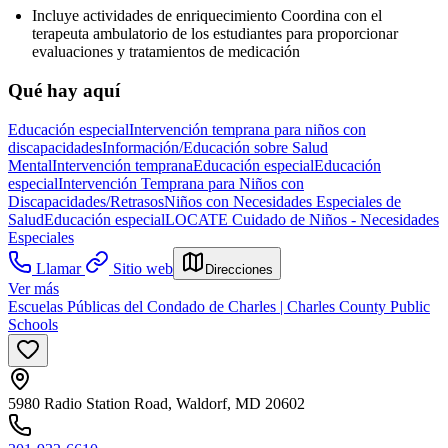
Incluye actividades de enriquecimiento Coordina con el
terapeuta ambulatorio de los estudiantes para proporcionar
evaluaciones y tratamientos de medicación
Qué hay aquí
Educación especial
Intervención temprana para niños con
discapacidades
Información/Educación sobre Salud
Mental
Intervención temprana
Educación especial
Educación
especial
Intervención Temprana para Niños con
Discapacidades/Retrasos
Niños con Necesidades Especiales de
Salud
Educación especial
LOCATE Cuidado de Niños - Necesidades
Especiales
Llamar
Sitio web
Direcciones
Ver más
Escuelas Públicas del Condado de Charles | Charles County Public
Schools
5980 Radio Station Road, Waldorf, MD 20602