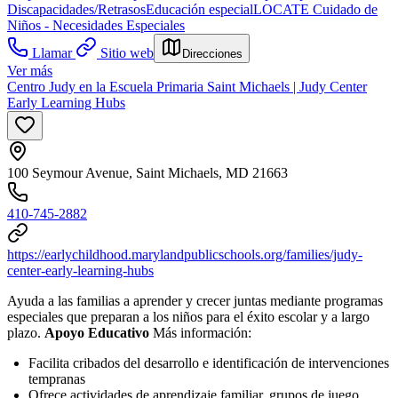
Discapacidades/Retrasos
Educación especial
LOCATE Cuidado de
Niños - Necesidades Especiales
Llamar
Sitio web
Direcciones
Ver más
Centro Judy en la Escuela Primaria Saint Michaels | Judy Center
Early Learning Hubs
100 Seymour Avenue, Saint Michaels, MD 21663
410-745-2882
https://earlychildhood.marylandpublicschools.org/families/judy-
center-early-learning-hubs
Ayuda a las familias a aprender y crecer juntas mediante programas
especiales que preparan a los niños para el éxito escolar y a largo
plazo.
Apoyo Educativo
Más información:
Facilita cribados del desarrollo e identificación de intervenciones
tempranas
Ofrece actividades de aprendizaje familiar, grupos de juego