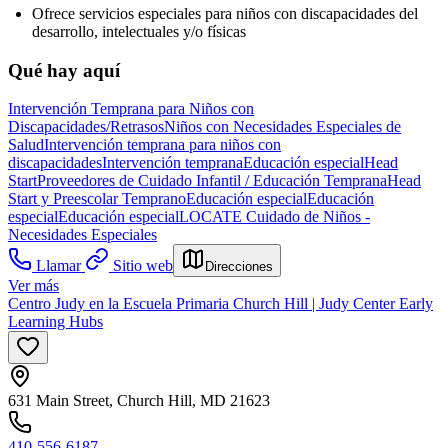
Ofrece servicios especiales para niños con discapacidades del
desarrollo, intelectuales y/o físicas
Qué hay aquí
Intervención Temprana para Niños con
Discapacidades/Retrasos
Niños con Necesidades Especiales de
Salud
Intervención temprana para niños con
discapacidades
Intervención temprana
Educación especial
Head
Start
Proveedores de Cuidado Infantil / Educación Temprana
Head
Start y Preescolar Temprano
Educación especial
Educación
especial
Educación especial
LOCATE Cuidado de Niños -
Necesidades Especiales
Llamar
Sitio web
Direcciones
Ver más
Centro Judy en la Escuela Primaria Church Hill | Judy Center Early
Learning Hubs
631 Main Street, Church Hill, MD 21623
410-556-6187