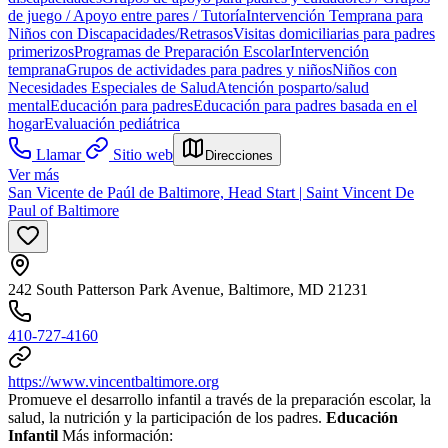
de juego / Apoyo entre pares / Tutoría
Intervención Temprana para
Niños con Discapacidades/Retrasos
Visitas domiciliarias para padres
primerizos
Programas de Preparación Escolar
Intervención
temprana
Grupos de actividades para padres y niños
Niños con
Necesidades Especiales de Salud
Atención posparto/salud
mental
Educación para padres
Educación para padres basada en el
hogar
Evaluación pediátrica
Llamar
Sitio web
Direcciones
Ver más
San Vicente de Paúl de Baltimore, Head Start | Saint Vincent De
Paul of Baltimore
242 South Patterson Park Avenue, Baltimore, MD 21231
410-727-4160
https://www.vincentbaltimore.org
Promueve el desarrollo infantil a través de la preparación escolar, la
salud, la nutrición y la participación de los padres.
Educación
Infantil
Más información: