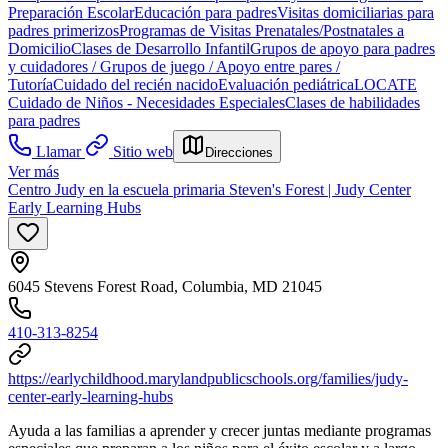
Preparación Escolar
Educación para padres
Visitas domiciliarias para
padres primerizos
Programas de Visitas Prenatales/Postnatales a
Domicilio
Clases de Desarrollo Infantil
Grupos de apoyo para padres
y cuidadores / Grupos de juego / Apoyo entre pares /
Tutoría
Cuidado del recién nacido
Evaluación pediátrica
LOCATE
Cuidado de Niños - Necesidades Especiales
Clases de habilidades
para padres
Llamar
Sitio web
Direcciones
Ver más
Centro Judy en la escuela primaria Steven's Forest | Judy Center
Early Learning Hubs
6045 Stevens Forest Road, Columbia, MD 21045
410-313-8254
https://earlychildhood.marylandpublicschools.org/families/judy-
center-early-learning-hubs
Ayuda a las familias a aprender y crecer juntas mediante programas