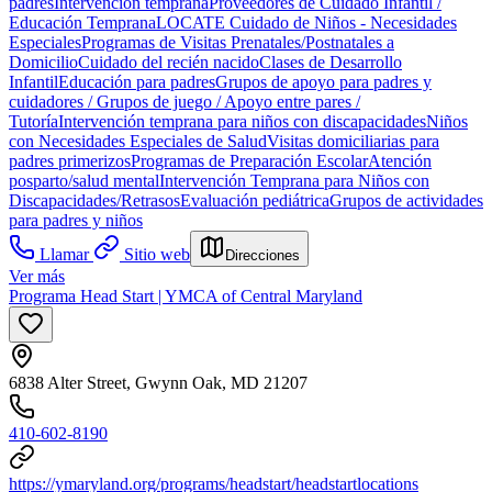
padres
Intervención temprana
Proveedores de Cuidado Infantil /
Educación Temprana
LOCATE Cuidado de Niños - Necesidades
Especiales
Programas de Visitas Prenatales/Postnatales a
Domicilio
Cuidado del recién nacido
Clases de Desarrollo
Infantil
Educación para padres
Grupos de apoyo para padres y
cuidadores / Grupos de juego / Apoyo entre pares /
Tutoría
Intervención temprana para niños con discapacidades
Niños
con Necesidades Especiales de Salud
Visitas domiciliarias para
padres primerizos
Programas de Preparación Escolar
Atención
posparto/salud mental
Intervención Temprana para Niños con
Discapacidades/Retrasos
Evaluación pediátrica
Grupos de actividades
para padres y niños
Llamar
Sitio web
Direcciones
Ver más
Programa Head Start | YMCA of Central Maryland
6838 Alter Street, Gwynn Oak, MD 21207
410-602-8190
https://ymaryland.org/programs/headstart/headstartlocations