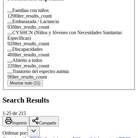
Familias con niños
129
filter_results_count
Embarazada / Lactancia
93
filter_results_count
CYSHCN (Niños y Jóvenes con Necesidades Sanitarias
Específicas)
92
filter_results_count
Discapacidades
40
filter_results_count
Abierto a todos
22
filter_results_count
Trastorno del espectro autista
9
filter_results_count
Mostrar todo (11)
Search Results
1
-
25
de
215
Imprimir
Compartir
Ordenar por
: