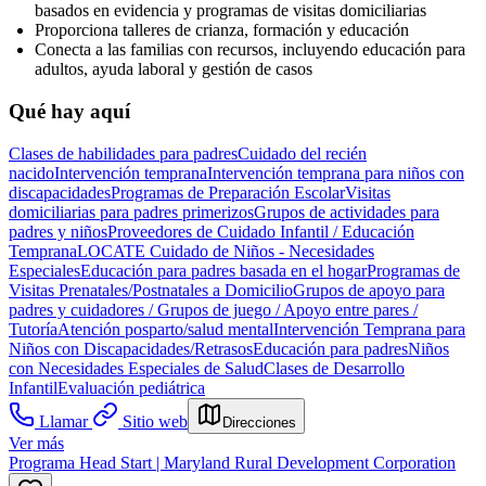
basados en evidencia y programas de visitas domiciliarias
Proporciona talleres de crianza, formación y educación
Conecta a las familias con recursos, incluyendo educación para
adultos, ayuda laboral y gestión de casos
Qué hay aquí
Clases de habilidades para padres
Cuidado del recién
nacido
Intervención temprana
Intervención temprana para niños con
discapacidades
Programas de Preparación Escolar
Visitas
domiciliarias para padres primerizos
Grupos de actividades para
padres y niños
Proveedores de Cuidado Infantil / Educación
Temprana
LOCATE Cuidado de Niños - Necesidades
Especiales
Educación para padres basada en el hogar
Programas de
Visitas Prenatales/Postnatales a Domicilio
Grupos de apoyo para
padres y cuidadores / Grupos de juego / Apoyo entre pares /
Tutoría
Atención posparto/salud mental
Intervención Temprana para
Niños con Discapacidades/Retrasos
Educación para padres
Niños
con Necesidades Especiales de Salud
Clases de Desarrollo
Infantil
Evaluación pediátrica
Llamar
Sitio web
Direcciones
Ver más
Programa Head Start | Maryland Rural Development Corporation