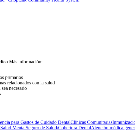
dica
Más información:
os primarios
emas relacionados con la salud
n sea necesario
s
tencia para Gastos de Cuidado Dental
Clínicas Comunitarias
Inmunizaci
 Salud Mental
Seguro de Salud/Cobertura Dental
Atención médica gener