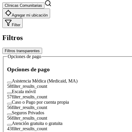
Clínicas Comunitarias
Agregar mi ubicación
Filter
Filtros
Filtros transparentes
Opciones de pago
Opciones de pago
Asistencia Médica (Medicaid, MA)
58
filter_results_count
Escala móvil
57
filter_results_count
Caso o Pago por cuenta propia
56
filter_results_count
Seguros Privados
56
filter_results_count
Atención gratuita o gratuita
43
filter_results_count