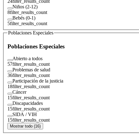
24
filter_results_count
Niños (2-12)
8
filter_results_count
Bebés (0-1)
5
filter_results_count
Poblaciones Especiales
Poblaciones Especiales
Abierto a todos
57
filter_results_count
Problemas de salud
36
filter_results_count
Participación de la justicia
18
filter_results_count
Cáncer
15
filter_results_count
Discapacidades
15
filter_results_count
SIDA / VIH
15
filter_results_count
Mostrar todo (16)