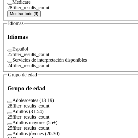
Medicare
28
filter_results_count
Mostrar todo (9)
Idiomas
Idiomas
Español
25
filter_results_count
Servicios de interpretación disponibles
24
filter_results_count
Grupo de edad
Grupo de edad
Adolescentes (13-19)
28
filter_results_count
Adultos (31-54)
25
filter_results_count
Adultos mayores (55+)
25
filter_results_count
Adultos jóvenes (20-30)