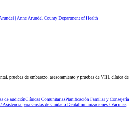
 Arundel | Anne Arundel County Department of Health
 dental, pruebas de embarazo, asesoramiento y pruebas de VIH, clínica d
as de audición
Clínicas Comunitarias
Planificación Familiar y Consejer
/ Asistencia para Gastos de Cuidado Dental
Inmunizaciones / Vacunas