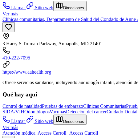
Llamar
Sitio web
Direcciones
Ver más
Clínicas comunitarias, Departamento de Salud del Condado de Anne
3 Harry S Truman Parkway, Annapolis, MD 21401
410-222-7095
https://www.aahealth.org
Ofrece servicios sanitarios, incluyendo audiología infantil, atención
Qué hay aquí
Control de natalidad
Pruebas de embarazo
Clínicas Comunitarias
Prueb
SIDA/VIH
Odontólogos
Vacunas
Detección del cáncer
Cuidado Dental 
Llamar
Sitio web
Direcciones
Ver más
Atención médica, Access Carroll | Access Carroll