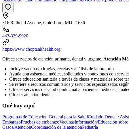
316 Railroad Avenue, Goldsboro, MD 21636
443-329-9920
https://www.choptankhealth.org
Ofrece servicios de atención primaria, dental y urgente.
Atención Mé
Incluye vacunas, cirugías, recetas y análisis de laboratorio
Ayuda con asistencia médica, solicitudes y conexiones con servici
Ofrece educación sanitaria a través de clases y materiales sobre t
Se refiere a recursos comunitarios y servicios especializados segú
Ofrecer servicios de salud conductual a pacientes médicos actuale
Ofrecer atención dental
Qué hay aquí
Programas de Educación General para la Salud
Cuidado Dental / Asis
Embarazo
Pruebas de embarazo
Vacunas
Información/Educación sobre
Casos/Atención
Coordinación de la atención
Pediatría