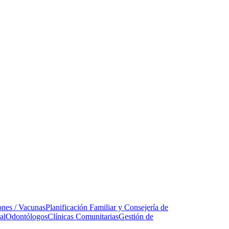
ones / Vacunas
Planificación Familiar y Consejería de
al
Odontólogos
Clínicas Comunitarias
Gestión de