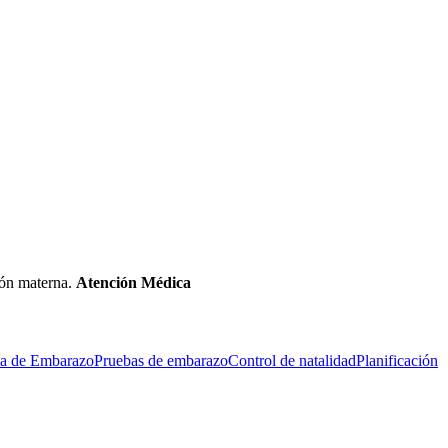
ción materna.
Atención Médica
ía de Embarazo
Pruebas de embarazo
Control de natalidad
Planificación