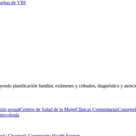
uebas de VIH
luyendo planificación familiar, exámenes y cribados, diagnóstico y aten
sión sexual
Centros de Salud de la Mujer
Clínicas Comunitarias
Consejer
inecología
alud | Choptank Community Health System