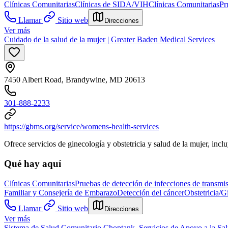
Clínicas Comunitarias
Clínicas de SIDA/VIH
Clínicas Comunitarias
Pr
Llamar
Sitio web
Direcciones
Ver más
Cuidado de la salud de la mujer | Greater Baden Medical Services
7450 Albert Road, Brandywine, MD 20613
301-888-2233
https://gbms.org/service/womens-health-services
Ofrece servicios de ginecología y obstetricia y salud de la mujer, inc
Qué hay aquí
Clínicas Comunitarias
Pruebas de detección de infecciones de transmi
Familiar y Consejería de Embarazo
Detección del cáncer
Obstetricia/G
Llamar
Sitio web
Direcciones
Ver más
Sistema de Salud Comunitario Choptank, Servicios de Apoyo a la S