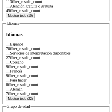
113
filter_results_count
Atención gratuita o gratuita
45
filter_results_count
Mostrar todo (10)
Idiomas
Idiomas
Español
70
filter_results_count
Servicios de interpretación disponibles
27
filter_results_count
Coreano
9
filter_results_count
Francés
9
filter_results_count
Para hacer
8
filter_results_count
Alemán
7
filter_results_count
Mostrar todo (22)
Grupo de edad