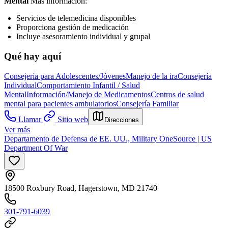
Mental
Más información:
Servicios de telemedicina disponibles
Proporciona gestión de medicación
Incluye asesoramiento individual y grupal
Qué hay aquí
Consejería para Adolescentes/Jóvenes
Manejo de la ira
Consejería
Individual
Comportamiento Infantil / Salud
Mental
Información/Manejo de Medicamentos
Centros de salud
mental para pacientes ambulatorios
Consejería Familiar
Llamar
Sitio web
Direcciones
Ver más
Departamento de Defensa de EE. UU., Military OneSource | US
Department Of War
18500 Roxbury Road, Hagerstown, MD 21740
301-791-6039