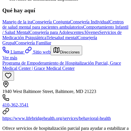
Qué hay aquí
Manejo de la ira
Consejería Conjunta
Consejería Individual
Centros
de salud mental para pacientes ambulatorios
Comportamiento Infantil
/ Salud Mental
Consejería para Adolescentes/Jóvenes
Servicios de
Medicación Psiquiátrica
Telesalud mental
Consejería
Grupal
Consejería Familiar
Llamar
Sitio web
Direcciones
Ver más
Programa de Empoderamiento de Hospitalización Parcial, Grace
Medical Center | Grace Medical Center
1940 West Baltimore Street, Baltimore, MD 21223
410-362-3541
https://www.lifebridgehealth.org/services/behavioral-health
Ofrece servicios de hospitalización parcial para ayudar a estabilizar a