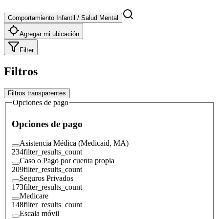
Comportamiento Infantil / Salud Mental
Agregar mi ubicación
Filter
Filtros
Filtros transparentes
Opciones de pago
Opciones de pago
Asistencia Médica (Medicaid, MA)
234
filter_results_count
Caso o Pago por cuenta propia
209
filter_results_count
Seguros Privados
173
filter_results_count
Medicare
148
filter_results_count
Escala móvil