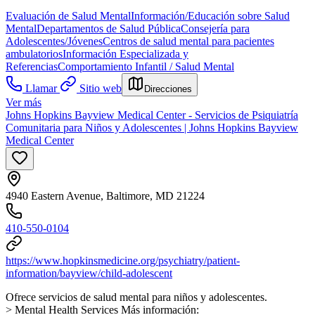
Evaluación de Salud Mental
Información/Educación sobre Salud
Mental
Departamentos de Salud Pública
Consejería para
Adolescentes/Jóvenes
Centros de salud mental para pacientes
ambulatorios
Información Especializada y
Referencias
Comportamiento Infantil / Salud Mental
Llamar
Sitio web
Direcciones
Ver más
Johns Hopkins Bayview Medical Center - Servicios de Psiquiatría
Comunitaria para Niños y Adolescentes | Johns Hopkins Bayview
Medical Center
4940 Eastern Avenue, Baltimore, MD 21224
410-550-0104
https://www.hopkinsmedicine.org/psychiatry/patient-
information/bayview/child-adolescent
Ofrece servicios de salud mental para niños y adolescentes.
> Mental Health Services Más información: