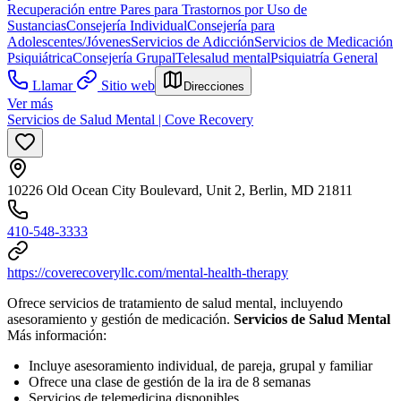
Recuperación entre Pares para Trastornos por Uso de
Sustancias
Consejería Individual
Consejería para
Adolescentes/Jóvenes
Servicios de Adicción
Servicios de Medicación
Psiquiátrica
Consejería Grupal
Telesalud mental
Psiquiatría General
Llamar
Sitio web
Direcciones
Ver más
Servicios de Salud Mental | Cove Recovery
10226 Old Ocean City Boulevard, Unit 2, Berlin, MD 21811
410-548-3333
https://coverecoveryllc.com/mental-health-therapy
Ofrece servicios de tratamiento de salud mental, incluyendo
asesoramiento y gestión de medicación.
Servicios de Salud Mental
Más información:
Incluye asesoramiento individual, de pareja, grupal y familiar
Ofrece una clase de gestión de la ira de 8 semanas
Servicios de telemedicina disponibles