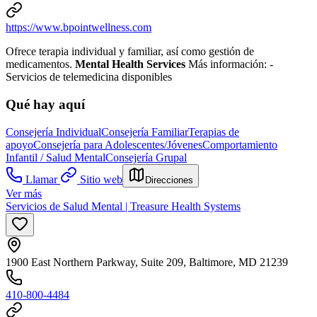
https://www.bpointwellness.com
Ofrece terapia individual y familiar, así como gestión de
medicamentos.
Mental Health Services
Más información:
-
Servicios de telemedicina disponibles
Qué hay aquí
Consejería Individual
Consejería Familiar
Terapias de
apoyo
Consejería para Adolescentes/Jóvenes
Comportamiento
Infantil / Salud Mental
Consejería Grupal
Llamar
Sitio web
Direcciones
Ver más
Servicios de Salud Mental | Treasure Health Systems
1900 East Northern Parkway, Suite 209, Baltimore, MD 21239
410-800-4484