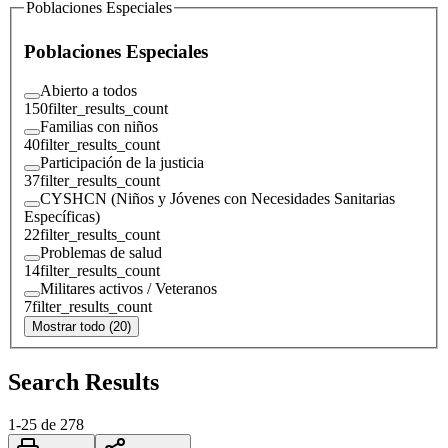
Poblaciones Especiales
Poblaciones Especiales
Abierto a todos
150
filter_results_count
Familias con niños
40
filter_results_count
Participación de la justicia
37
filter_results_count
CYSHCN (Niños y Jóvenes con Necesidades Sanitarias
Específicas)
22
filter_results_count
Problemas de salud
14
filter_results_count
Militares activos / Veteranos
7
filter_results_count
Mostrar todo (20)
Search Results
1
-
25
de
278