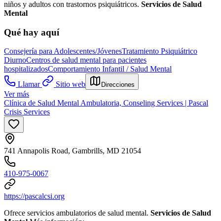
niños y adultos con trastornos psiquiátricos.
Servicios de Salud
Mental
Qué hay aquí
Consejería para Adolescentes/Jóvenes
Tratamiento Psiquiátrico
Diurno
Centros de salud mental para pacientes
hospitalizados
Comportamiento Infantil / Salud Mental
Llamar
Sitio web
Direcciones
Ver más
Clínica de Salud Mental Ambulatoria, Conseling Services | Pascal
Crisis Services
741 Annapolis Road, Gambrills, MD 21054
410-975-0067
https://pascalcsi.org
Ofrece servicios ambulatorios de salud mental.
Servicios de Salud