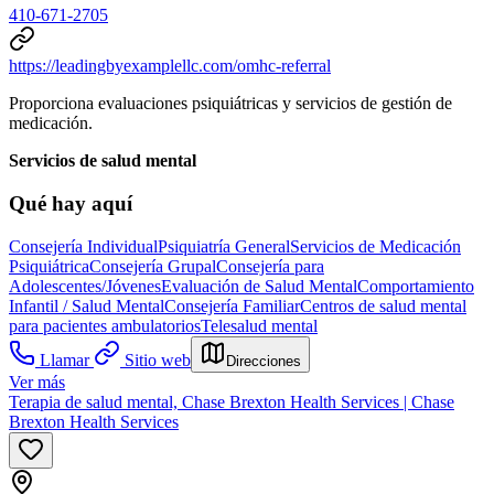
410-671-2705
https://leadingbyexamplellc.com/omhc-referral
Proporciona evaluaciones psiquiátricas y servicios de gestión de
medicación.
Servicios de salud mental
Qué hay aquí
Consejería Individual
Psiquiatría General
Servicios de Medicación
Psiquiátrica
Consejería Grupal
Consejería para
Adolescentes/Jóvenes
Evaluación de Salud Mental
Comportamiento
Infantil / Salud Mental
Consejería Familiar
Centros de salud mental
para pacientes ambulatorios
Telesalud mental
Llamar
Sitio web
Direcciones
Ver más
Terapia de salud mental, Chase Brexton Health Services | Chase
Brexton Health Services