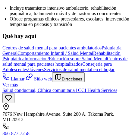
Incluye tratamiento intensivo ambulatorio, rehabilitación
psiquiátrica, tratamiento móvil y de trastornos concurrentes
Ofrece programas clínicos preescolares, escolares, intervención
temprana en psicosis y transición
Qué hay aquí
Centros de salud mental para pacientes ambulatorios
Psiquiatría
General
Comportamiento Infantil / Salud Mental
Rehabilitación
Psiquiátrica
Información/Educación sobre Salud Mental
Centros de
salud mental para pacientes hospitalizados
Consejería para
Adolescentes/Jóvenes
Servicios de salud mental en el hogar
Llamar
Sitio web
Direcciones
Ver más
Salud conductual, Clínica comunitaria | CCI Health Services
7676 New Hampshire Avenue, Suite 200 A, Takoma Park,
MD 20912
866-877-7258