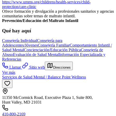
https://www.umms.org/childrens/health-services/child-
protection/care-clinic
Ofrece formación y divulgación a profesionales sanitarios y agencias
comunitarias sobre temas de maltrato infantil.
Prevención/Educación del Maltrato Infantil
Qué hay aquí
Consejería Individual
Consejería para
Adolescentes/Jóvenes
Consejería Familiar
Comportamiento Infantil /
Salud Mental
Concienciación/Educación Pública
Consejería de
Abuso
Evaluación de Salud Mental
Información Especializada y
Referencias
Llamar
Sitio web
Direcciones
Ver más
Servicios de Salud Mental | Balance Point Wellness
11350 McCormick Road, Executive Plaza 1, Suite 800,
Hunt Valley, MD 21031
410-800-2169