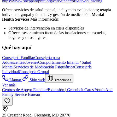
https://www.sheppardpratt.org/care-finder/off-site-counseling
Ofrece servicios de salud mental, incluyendo evaluaciones; terapia
individual, grupal y familiar; y gestión de medicación.
Mental
Health Services
Más información:
Servicios de intervención en crisis disponibles
Ofrece asesoramiento fuera de las instalaciones en escuelas,
hogares y otros lugares
Qué hay aquí
Consejería Familiar
Consejería para
Adolescentes/Jóvenes
Comportamiento Infantil / Salud
Mental
Servicios de Medicación Psiquiátrica
Consejería
Individual
Consejería Grupal
Llamar
Sitio web
Direcciones
Ver más
Centros de Apoyo Familiar/Extensión | Greenbelt Cares Youth And
Family Service Bureau
25 Crescent Road, Greenbelt, MD 20770