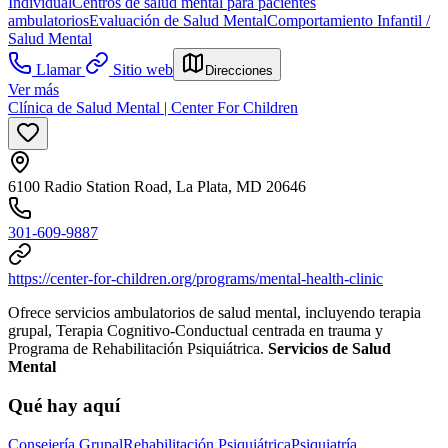
Individual
Centros de salud mental para pacientes
ambulatorios
Evaluación de Salud Mental
Comportamiento Infantil /
Salud Mental
Llamar
Sitio web
Direcciones
Ver más
Clínica de Salud Mental | Center For Children
6100 Radio Station Road, La Plata, MD 20646
301-609-9887
https://center-for-children.org/programs/mental-health-clinic
Ofrece servicios ambulatorios de salud mental, incluyendo terapia
grupal, Terapia Cognitivo-Conductual centrada en trauma y
Programa de Rehabilitación Psiquiátrica.
Servicios de Salud
Mental
Qué hay aquí
Consejería Grupal
Rehabilitación Psiquiátrica
Psiquiatría