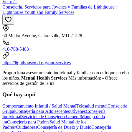
Ver más
Consejería, Servicios para Jóvenes y Familias de Lighthouse |
Lighthouse Youth and Family Services
60 Mellor Avenue, Catonsville, MD 21228
410-788-5483
https://lighthousemd.org/our-services
Proporciona asesoramiento individual y familiar con enfoque en el o
los niños.
Mental Health Services
Más información:
- Ofrece
servicios de gestión de la ira
Qué hay aquí
Comportamiento Infantil / Salud Mental
Telesalud mental
Consejería
Grupal
Consejería para Adolescentes/Jóvenes
Consejería
Individual
Servicios de Consejería General
Manejo de la
ira
Consejería para Padres
Salud Mental de los
Padres/Cuidadores
Consejería de Duelo y Duelo
Consejería