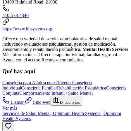
10400 Ridgland Road, 21030
410-578-4340
https://www.khsystems.org
Ofrece una variedad de servicios ambulatorios de salud mental,
incluyendo evaluaciones psiquiátricas, gestión de medicación,
asesoramiento y rehabilitación psiquiátrica.
Mental Health Services
Más información:
- Ofrece terapia individual, familiar y grupal.
-
Ayuda con el acceso Recursos comunitarios.
Qué hay aquí
Consejería para Adolescentes/Jóvenes
Consejería
Individual
Consejería Familiar
Rehabilitación Psiquiátrica
Consejería
Conjunta
Comportamiento Infantil / Salud Mental
Llamar
Sitio web
Direcciones
Ver más
Servicios de Salud Mental, Optimum Health Systems | Optimum
Health Systems