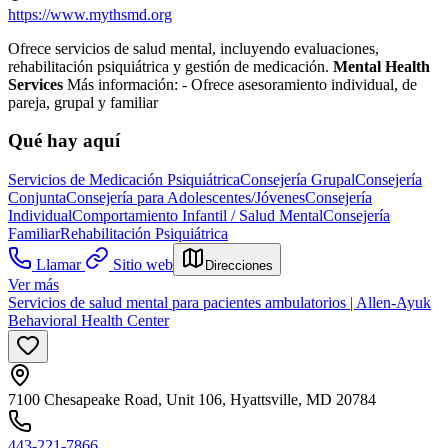
https://www.mythsmd.org
Ofrece servicios de salud mental, incluyendo evaluaciones,
rehabilitación psiquiátrica y gestión de medicación.
Mental Health
Services
Más información:
- Ofrece asesoramiento individual, de
pareja, grupal y familiar
Qué hay aquí
Servicios de Medicación Psiquiátrica
Consejería Grupal
Consejería
Conjunta
Consejería para Adolescentes/Jóvenes
Consejería
Individual
Comportamiento Infantil / Salud Mental
Consejería
Familiar
Rehabilitación Psiquiátrica
Llamar
Sitio web
Direcciones
Ver más
Servicios de salud mental para pacientes ambulatorios | Allen-Ayuk
Behavioral Health Center
7100 Chesapeake Road, Unit 106, Hyattsville, MD 20784
443-221-7866