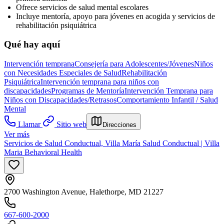
Ofrece servicios de salud mental escolares
Incluye mentoría, apoyo para jóvenes en acogida y servicios de
rehabilitación psiquiátrica
Qué hay aquí
Intervención temprana
Consejería para Adolescentes/Jóvenes
Niños
con Necesidades Especiales de Salud
Rehabilitación
Psiquiátrica
Intervención temprana para niños con
discapacidades
Programas de Mentoría
Intervención Temprana para
Niños con Discapacidades/Retrasos
Comportamiento Infantil / Salud
Mental
Llamar
Sitio web
Direcciones
Ver más
Servicios de Salud Conductual, Villa María Salud Conductual | Villa
Maria Behavioral Health
2700 Washington Avenue, Halethorpe, MD 21227
667-600-2000