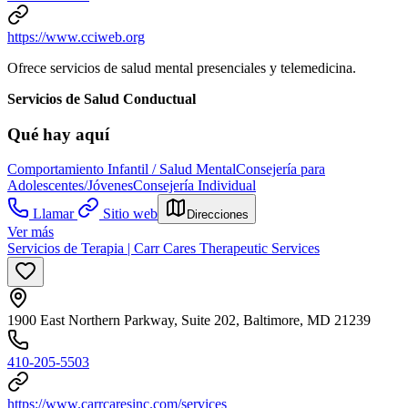
https://www.cciweb.org
Ofrece servicios de salud mental presenciales y telemedicina.
Servicios de Salud Conductual
Qué hay aquí
Comportamiento Infantil / Salud Mental
Consejería para
Adolescentes/Jóvenes
Consejería Individual
Llamar
Sitio web
Direcciones
Ver más
Servicios de Terapia | Carr Cares Therapeutic Services
1900 East Northern Parkway, Suite 202, Baltimore, MD 21239
410-205-5503
https://www.carrcaresinc.com/services