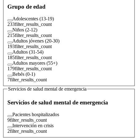
Grupo de edad
Adolescentes (13-19)
233
filter_results_count
Niños (2-12)
215
filter_results_count
Adultos jóvenes (20-30)
193
filter_results_count
Adultos (31-54)
185
filter_results_count
Adultos mayores (55+)
179
filter_results_count
Bebés (0-1)
7
filter_results_count
Servicios de salud mental de emergencia
Servicios de salud mental de emergencia
Pacientes hospitalizados
9
filter_results_count
Intervención en crisis
2
filter_results_count