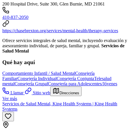
200 Hospital Drive, Suite 300, Glen Burnie, MD 21061
410-837-2050
https://chasebrexton.org/services/mental-health/therapy-services
Ofrece servicios integrales de salud mental, incluyendo evaluación y
asesoramiento individual, de pareja, familiar y grupal.
Servicios de
Salud Mental
Qué hay aquí
Comportamiento Infantil / Salud Mental
Consejería
Familiar
Consejería Individual
Consejería Conjunta
Telesalud
mental
Consejería Grupal
Consejería para Adolescentes/Jóvenes
Llamar
Sitio web
Direcciones
Ver más
Servicios de Salud Mental, King Health Systems | King Health
Systems