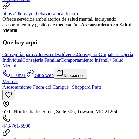
https://allen-ayukbehavioralhealth.com
Ofrece servicios ambulatorios de salud mental, incluyendo
asesoramiento y gestión de medicación.
Asesoramiento en Salud
Mental
Qué hay aquí
Consejería para Adolescentes/Jóvenes
Consejería Grupal
Consejería
Individual
Consejería Familiar
Comportamiento Infantil / Salud
Mental
Llamar
Sitio web
Direcciones
Ver más
Asesoramiento Fuera del Campus | Sheppard Pratt
6501 North Charles Street, Suite 306, Towson, MD 21204
443-761-5990