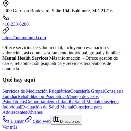
2300 Garrison Boulevard, Suite 104, Baltimore, MD 21216
410-233-6200
https://optimummd.com
Ofrece servicios de salud mental, incluyendo evaluación y
valoración, así como asesoramiento individual, grupal y familiar.
Mental Health Services
Más información:
- Ofrece gestión de
casos, rehabilitación psiquiátrica y servicios terapéuticos de
conducta
Qué hay aquí
Servicios de Medicación Psiquiátrica
Consejería Grupal
Consejería
Familiar
Rehabilitación Psiquiátrica
Manejo de Casos
Psiquiátricos
Comportamiento Infantil / Salud Mental
Consejería
Individual
Evaluación de Salud Mental
Consejería para
Adolescentes/Jóvenes
Llamar
Sitio web
Direcciones
Ver más