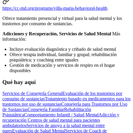
https://cc-md.org/programs/villa-maria-behavioral-health
Ofrece tratamiento presencial y virtual para la salud mental y los
trastornos por consumo de sustancias.
Adicciones y Recuperación, Servicios de Salud Mental
Más
información:
Incluye evaluación diagnóstica y cribado de salud mental
Ofrece terapia individual, familiar y grupal; rehabilitación
psiquiátrica; y coaching entre iguales
Gestión de medicación y servicios de respiro en el hogar
disponibles
Qué hay aquí
Servicios de Consejería General
Evaluación de los trastornos por
consumo de sustancias
Tratamiento basado en medicamentos para los
trastornos por uso de sustancias
Consejería para Trastornos por Uso
de Sustancias
Consejería Familiar
Rehabilitación
Psiquiátrica
Comportamiento Infantil / Salud Mental
Adicción y
recuperación
Centros de salud mental para pacientes
ambulatorios
Servicios de apoyo a la salud mental entre
pares
Evaluación de Salud Mental
Servicios de Coach de