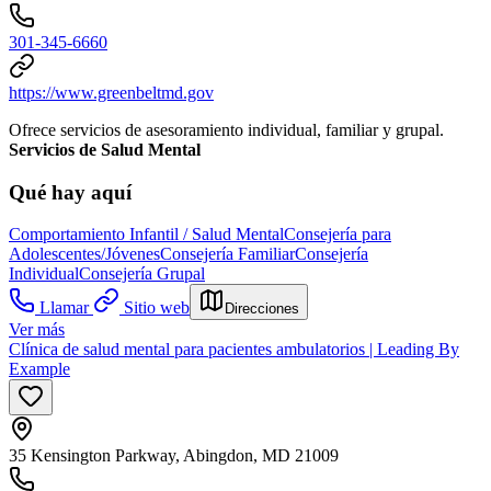
301-345-6660
https://www.greenbeltmd.gov
Ofrece servicios de asesoramiento individual, familiar y grupal.
Servicios de Salud Mental
Qué hay aquí
Comportamiento Infantil / Salud Mental
Consejería para
Adolescentes/Jóvenes
Consejería Familiar
Consejería
Individual
Consejería Grupal
Llamar
Sitio web
Direcciones
Ver más
Clínica de salud mental para pacientes ambulatorios | Leading By
Example
35 Kensington Parkway, Abingdon, MD 21009