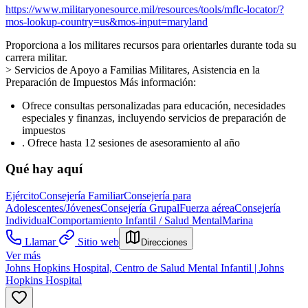
https://www.militaryonesource.mil/resources/tools/mflc-locator/?
mos-lookup-country=us&mos-input=maryland
Proporciona a los militares recursos para orientarles durante toda su
carrera militar.
> Servicios de Apoyo a Familias Militares, Asistencia en la
Preparación de Impuestos Más información:
Ofrece consultas personalizadas para educación, necesidades
especiales y finanzas, incluyendo servicios de preparación de
impuestos
. Ofrece hasta 12 sesiones de asesoramiento al año
Qué hay aquí
Ejército
Consejería Familiar
Consejería para
Adolescentes/Jóvenes
Consejería Grupal
Fuerza aérea
Consejería
Individual
Comportamiento Infantil / Salud Mental
Marina
Llamar
Sitio web
Direcciones
Ver más
Johns Hopkins Hospital, Centro de Salud Mental Infantil | Johns
Hopkins Hospital