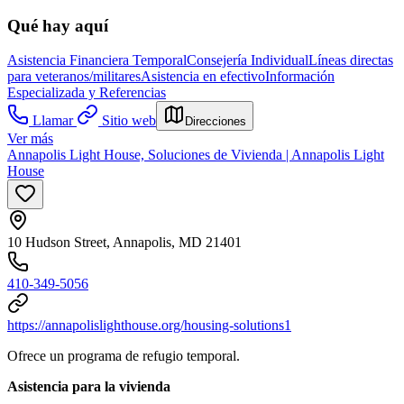
Qué hay aquí
Asistencia Financiera Temporal
Consejería Individual
Líneas directas
para veteranos/militares
Asistencia en efectivo
Información
Especializada y Referencias
Llamar
Sitio web
Direcciones
Ver más
Annapolis Light House, Soluciones de Vivienda | Annapolis Light
House
10 Hudson Street, Annapolis, MD 21401
410-349-5056
https://annapolislighthouse.org/housing-solutions1
Ofrece un programa de refugio temporal.
Asistencia para la vivienda