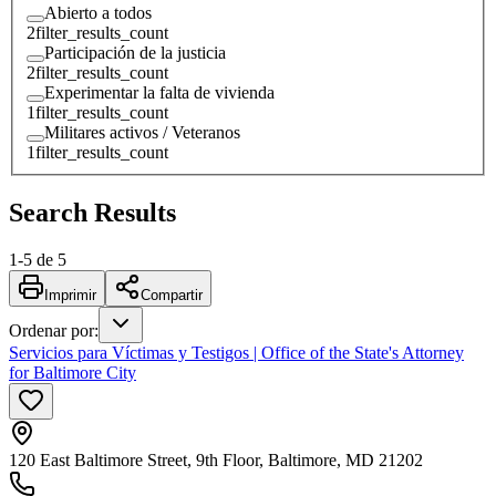
Abierto a todos
2
filter_results_count
Participación de la justicia
2
filter_results_count
Experimentar la falta de vivienda
1
filter_results_count
Militares activos / Veteranos
1
filter_results_count
Search Results
1
-
5
de
5
Imprimir
Compartir
Ordenar por
:
Servicios para Víctimas y Testigos | Office of the State's Attorney
for Baltimore City
120 East Baltimore Street, 9th Floor, Baltimore, MD 21202