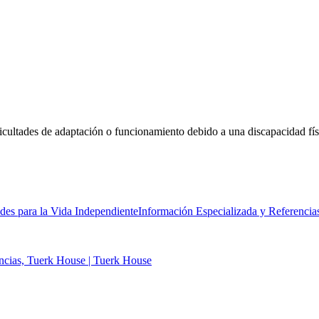
cultades de adaptación o funcionamiento debido a una discapacidad físi
ades para la Vida Independiente
Información Especializada y Referencia
ancias, Tuerk House | Tuerk House