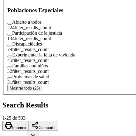
Poblaciones Especiales
Abierto a todos
224
filter_results_count
Participación de la justicia
134
filter_results_count
Discapacidades
79
filter_results_count
Experimentar la falta de vivienda
45
filter_results_count
Familias con niños
32
filter_results_count
Problemas de salud
31
filter_results_count
Mostrar todo (23)
Search Results
1
-
25
de
503
Imprimir
Compartir