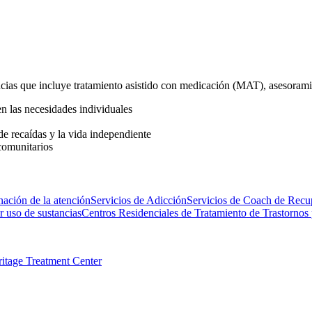
ancias que incluye tratamiento asistido con medicación (MAT), asesorami
en las necesidades individuales
de recaídas y la vida independiente
comunitarios
ación de la atención
Servicios de Adicción
Servicios de Coach de Recup
r uso de sustancias
Centros Residenciales de Tratamiento de Trastornos
ritage Treatment Center