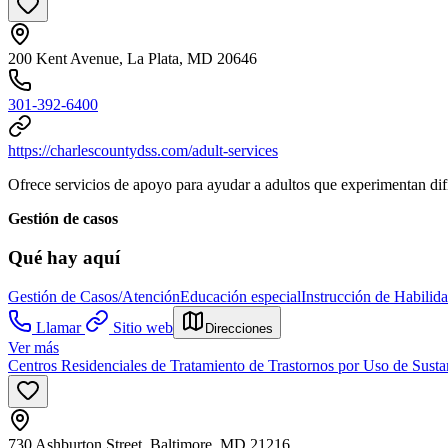
200 Kent Avenue, La Plata, MD 20646
301-392-6400
https://charlescountydss.com/adult-services
Ofrece servicios de apoyo para ayudar a adultos que experimentan difi
Gestión de casos
Qué hay aquí
Gestión de Casos/Atención
Educación especial
Instrucción de Habilid
Llamar
Sitio web
Direcciones
Ver más
Centros Residenciales de Tratamiento de Trastornos por Uso de Sust
730 Ashburton Street, Baltimore, MD 21216