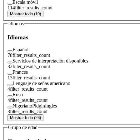
Escala móvil
114
filter_results_count
Mostrar todo (10)
Idiomas
Idiomas
Español
78
filter_results_count
Servicios de interpretación disponibles
32
filter_results_count
Francés
13
filter_results_count
Lenguaje de señas americano
4
filter_results_count
Ruso
4
filter_results_count
NigerianoPidginInglés
3
filter_results_count
Mostrar todo (26)
Grupo de edad