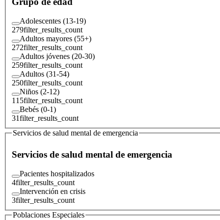
Grupo de edad
Adolescentes (13-19)
279
filter_results_count
Adultos mayores (55+)
272
filter_results_count
Adultos jóvenes (20-30)
259
filter_results_count
Adultos (31-54)
250
filter_results_count
Niños (2-12)
115
filter_results_count
Bebés (0-1)
31
filter_results_count
Servicios de salud mental de emergencia
Servicios de salud mental de emergencia
Pacientes hospitalizados
4
filter_results_count
Intervención en crisis
3
filter_results_count
Poblaciones Especiales