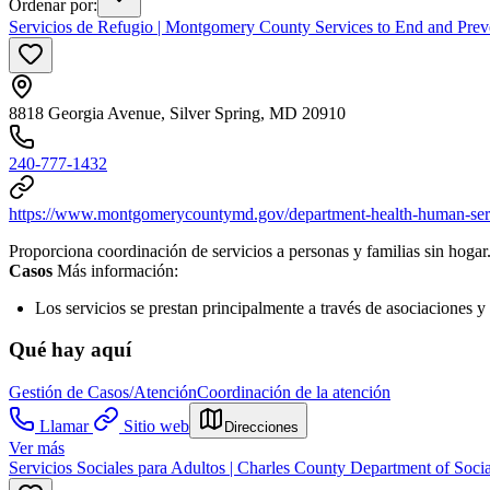
Ordenar por
:
Servicios de Refugio | Montgomery County Services to End and Pre
8818 Georgia Avenue, Silver Spring, MD 20910
240-777-1432
https://www.montgomerycountymd.gov/department-health-human-servic
Proporciona coordinación de servicios a personas y familias sin hogar
Casos
Más información:
Los servicios se prestan principalmente a través de asociaciones y
Qué hay aquí
Gestión de Casos/Atención
Coordinación de la atención
Llamar
Sitio web
Direcciones
Ver más
Servicios Sociales para Adultos | Charles County Department of Socia