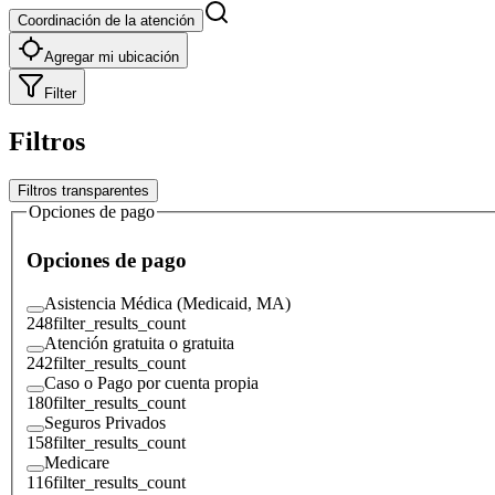
Coordinación de la atención
Agregar mi ubicación
Filter
Filtros
Filtros transparentes
Opciones de pago
Opciones de pago
Asistencia Médica (Medicaid, MA)
248
filter_results_count
Atención gratuita o gratuita
242
filter_results_count
Caso o Pago por cuenta propia
180
filter_results_count
Seguros Privados
158
filter_results_count
Medicare
116
filter_results_count