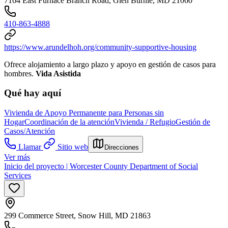
7164 East Furnace Branch Road, Glen Burnie, MD 21060
410-863-4888
https://www.arundelhoh.org/community-supportive-housing
Ofrece alojamiento a largo plazo y apoyo en gestión de casos para
hombres.
Vida Asistida
Qué hay aquí
Vivienda de Apoyo Permanente para Personas sin
Hogar
Coordinación de la atención
Vivienda / Refugio
Gestión de
Casos/Atención
Llamar
Sitio web
Direcciones
Ver más
Inicio del proyecto | Worcester County Department of Social
Services
299 Commerce Street, Snow Hill, MD 21863