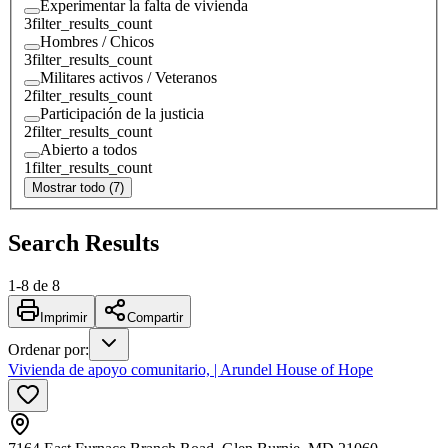
Experimentar la falta de vivienda
3
filter_results_count
Hombres / Chicos
3
filter_results_count
Militares activos / Veteranos
2
filter_results_count
Participación de la justicia
2
filter_results_count
Abierto a todos
1
filter_results_count
Mostrar todo (7)
Search Results
1
-
8
de
8
Imprimir
Compartir
Ordenar por
:
Vivienda de apoyo comunitario, | Arundel House of Hope