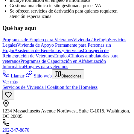
Incluye formación en empleo e informática
Gestiona una clínica in situ gestionada por el VA
Se ofrecen servicios de derivación para quienes requieren
atención especializada
Qué hay aquí
Programas de Empleo para Veteranos
Vivienda / Refugio
Servicios
Legales
Vivienda de Apoyo Permanente para Personas sin
Hogar
Asistencia de Beneficios y Servicios
Consejería de
Reintegración de Veteranos
Empleo
Clínicas ambulatorias para
veteranos
Programas de Capacitación en Alfabetización
Informática
Hogares para veteranos
Llamar
Sitio web
Direcciones
Ver más
Servicios de Vivienda | Coalition for the Homeless
1234 Massachusetts Avenue Northwest, Suite C-1015, Washington,
DC 20005
202-347-8870