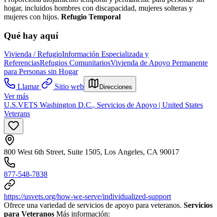
hogar, incluidos hombres con discapacidad, mujeres solteras y
mujeres con hijos.
Refugio Temporal
Qué hay aquí
Vivienda / Refugio
Información Especializada y
Referencias
Refugios Comunitarios
Vivienda de Apoyo Permanente
para Personas sin Hogar
Llamar
Sitio web
Direcciones
Ver más
U.S.VETS Washington D.C., Servicios de Apoyo | United States
Veterans
800 West 6th Street, Suite 1505, Los Angeles, CA 90017
877-548-7838
https://usvets.org/how-we-serve/individualized-support
Ofrece una variedad de servicios de apoyo para veteranos.
Servicios
para Veteranos
Más información: