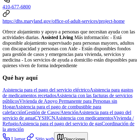
410-677-6800
https://dhs.maryland.gov/office-of-adult-services/project-home
Ofrece alojamiento y apoyo a personas que necesitan ayuda con las
actividades diarias.
Assisted Living
Más información:
- Está
disponible alojamiento supervisado para personas mayores, adultos
con discapacidad y personas con Aide
- Están disponibles fondos
para gestión de casos y emergencias para vivienda, servicios y
medicina
- Los servicios de ayuda a domicilio están disponibles para
quienes viven de forma independiente
Qué hay aquí
Asistencia para el pago del servicio eléctrico
Asistencia para gastos
de medicamentos recetados
Asistencia con las facturas de servicios
públicos
Vivienda de Apoyo Permanente para Personas sin
Hogar
Asistencia para el pago de combustible para
calefacción
Gestión de Casos/Atención
Asistencia para el pago del
servicio de agua
CYSHCN
Asistencia con medicamentos
Vivienda /
Refugio
Asistencia para el pago del servicio de gas
Coordinación de
la atención
Llamar
Sitio web
Direcciones