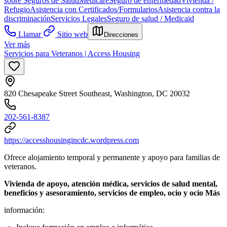
sobre Seguros de Salud
Medicare
Seguro de enfermedad
Vivienda /
Refugio
Asistencia con Certificados/Formularios
Asistencia contra la
discriminación
Servicios Legales
Seguro de salud / Medicaid
Llamar
Sitio web
Direcciones
Ver más
Servicios para Veteranos | Access Housing
820 Chesapeake Street Southeast, Washington, DC 20032
202-561-8387
https://accesshousingincdc.wordpress.com
Ofrece alojamiento temporal y permanente y apoyo para familias de
veteranos.
Vivienda de apoyo, atención médica, servicios de salud mental,
beneficios y asesoramiento, servicios de empleo, ocio y ocio Más
información: