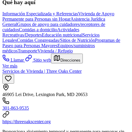
Qué hay aquí
Información Especializada y Referencias
Vivienda de Apoyo
Permanente para Personas sin Hogar
Asistencia Jurídica
General
Grupos de apoyo para cuidadores/receptores de
cuidados
Comidas a domicilio
Actividades
Recreativas/Deportes
Educación nutricional
Servicios
Legales
Comidas Congregadas/Sitios de Nutrición
Programas de
Paseo para Personas Mayores
Equipos/suministros
médicos
Transporte
Vivienda / Refugio
Llamar
Sitio web
Direcciones
Ver más
Servicios de Vivienda | Three Oaks Center
46905 Lei Drive, Lexington Park, MD 20653
301-863-9535
https://threeoakscenter.org
Proporciona alojamiento temporal y permanente para personas sin