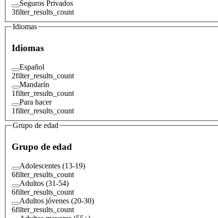
Seguros Privados
3
filter_results_count
Idiomas
Idiomas
Español
2
filter_results_count
Mandarín
1
filter_results_count
Para hacer
1
filter_results_count
Grupo de edad
Grupo de edad
Adolescentes (13-19)
6
filter_results_count
Adultos (31-54)
6
filter_results_count
Adultos jóvenes (20-30)
6
filter_results_count