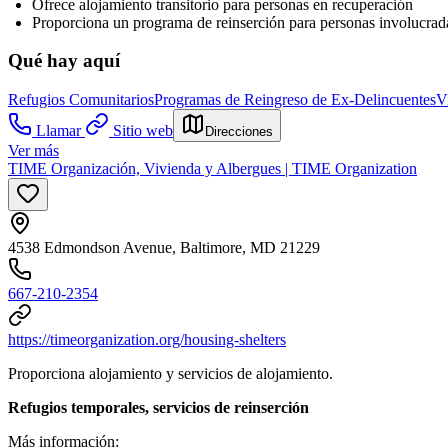
Ofrece alojamiento transitorio para personas en recuperación
Proporciona un programa de reinserción para personas involucradas
Qué hay aquí
Refugios Comunitarios
Programas de Reingreso de Ex-Delincuentes
V
Llamar
Sitio web
Direcciones
Ver más
TIME Organización, Vivienda y Albergues | TIME Organization
4538 Edmondson Avenue, Baltimore, MD 21229
667-210-2354
https://timeorganization.org/housing-shelters
Proporciona alojamiento y servicios de alojamiento.
Refugios temporales, servicios de reinserción
Más información: