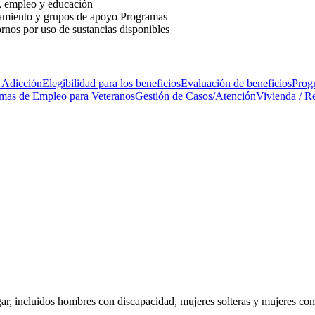
l, empleo y educación
soramiento y grupos de apoyo Programas
ornos por uso de sustancias disponibles
e Adicción
Elegibilidad para los beneficios
Evaluación de beneficios
Prog
mas de Empleo para Veteranos
Gestión de Casos/Atención
Vivienda / R
r, incluidos hombres con discapacidad, mujeres solteras y mujeres con