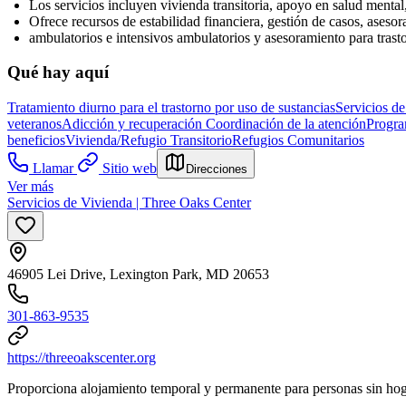
Los servicios incluyen vivienda transitoria, apoyo en salud menta
Ofrece recursos de estabilidad financiera, gestión de casos, ase
ambulatorios e intensivos ambulatorios y asesoramiento para trast
Qué hay aquí
Tratamiento diurno para el trastorno por uso de sustancias
Servicios d
veteranos
Adicción y recuperación
Coordinación de la atención
Progra
beneficios
Vivienda/Refugio Transitorio
Refugios Comunitarios
Llamar
Sitio web
Direcciones
Ver más
Servicios de Vivienda | Three Oaks Center
46905 Lei Drive, Lexington Park, MD 20653
301-863-9535
https://threeoakscenter.org
Proporciona alojamiento temporal y permanente para personas sin hoga