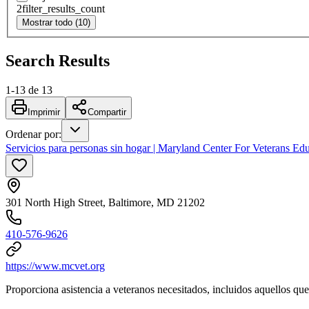
2
filter_results_count
Mostrar todo (10)
Search Results
1
-
13
de
13
Imprimir
Compartir
Ordenar por
:
Servicios para personas sin hogar | Maryland Center For Veterans Edu
301 North High Street, Baltimore, MD 21202
410-576-9626
https://www.mcvet.org
Proporciona asistencia a veteranos necesitados, incluidos aquellos que