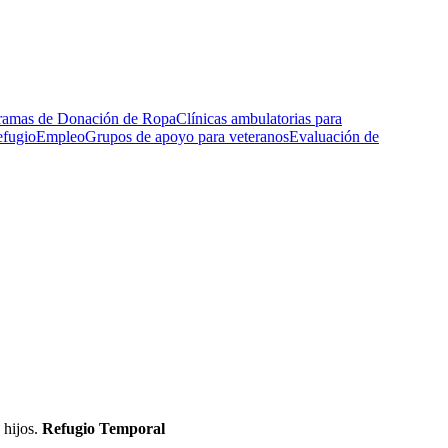
ramas de Donación de Ropa
Clínicas ambulatorias para
efugio
Empleo
Grupos de apoyo para veteranos
Evaluación de
 hijos.
Refugio Temporal