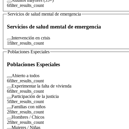
Adultos mayores (55+)
6
filter_results_count
Servicios de salud mental de emergencia
Servicios de salud mental de emergencia
Intervención en crisis
1
filter_results_count
Poblaciones Especiales
Poblaciones Especiales
Abierto a todos
6
filter_results_count
Experimentar la falta de vivienda
6
filter_results_count
Participación de la justicia
5
filter_results_count
Familias con niños
2
filter_results_count
Hombres / Chicos
2
filter_results_count
Mujeres / Niñas