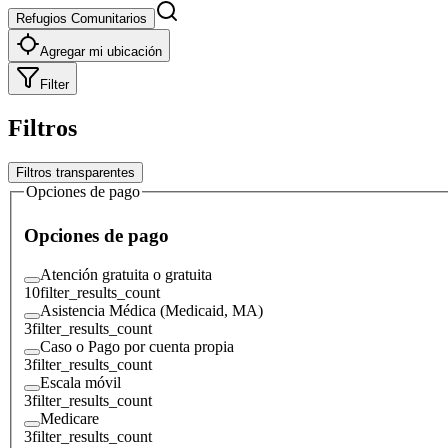
Refugios Comunitarios
Agregar mi ubicación
Filter
Filtros
Filtros transparentes
Opciones de pago
Opciones de pago
Atención gratuita o gratuita
10
filter_results_count
Asistencia Médica (Medicaid, MA)
3
filter_results_count
Caso o Pago por cuenta propia
3
filter_results_count
Escala móvil
3
filter_results_count
Medicare
3
filter_results_count