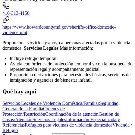
410-313-4150
https://www.howardcountymd.gov/sheriffs-office/domestic-
violence-unit
Proporciona servicios y apoyo a personas afectadas por la violencia
doméstica.
Servicios Legales
Más información:
Incluye refugio temporal
Ayuda con órdenes de protección temporal y con la búsqueda de
representación legal y acompañamiento judicial
Proporciona derivaciones para necesidades básicas, servicios de
inmigración y agencias de bienestar infantil
Qué hay aquí
Servicios Legales de Violencia Doméstica/Familiar
Seguridad
General de la Familia
Órdenes de
Protección/Restricción
Coordinación de la atención
Gestión de
Casos/Atención
Servicios Legales
Información Especializada y
Referencias
Refugios para víctimas de violencia doméstica
Vivienda /
Refugio