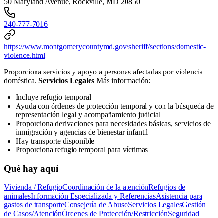
50 Maryland Avenue, Rockville, MD 20850
240-777-7016
https://www.montgomerycountymd.gov/sheriff/sections/domestic-
violence.html
Proporciona servicios y apoyo a personas afectadas por violencia
doméstica.
Servicios Legales
Más información:
Incluye refugio temporal
Ayuda con órdenes de protección temporal y con la búsqueda de
representación legal y acompañamiento judicial
Proporciona derivaciones para necesidades básicas, servicios de
inmigración y agencias de bienestar infantil
Hay transporte disponible
Proporciona refugio temporal para víctimas
Qué hay aquí
Vivienda / Refugio
Coordinación de la atención
Refugios de
animales
Información Especializada y Referencias
Asistencia para
gastos de transporte
Consejería de Abuso
Servicios Legales
Gestión
de Casos/Atención
Órdenes de Protección/Restricción
Seguridad