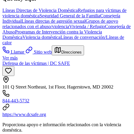
Líneas Directas de Violencia Doméstica
Refugios para víctimas de
violencia doméstica
Seguridad General de la Familia
Consejería
Individual
Líneas directas de agresión sexual
Grupos de apoyo
relacionados con el abuso/violencia
Vivienda / Refugio
Consejería de
Abuso
Programas de Intervención contra la Violencia
Doméstica
Violencia doméstica
Líneas de conversación/Líneas de
calor
Llamar
Sitio web
Direcciones
Ver más
Defensa de las víctimas | DC SAFE
101 Q Street Northeast, 1st Floor, Hagerstown, MD 20002
844-443-5732
https://www.dcsafe.org
Proporciona apoyo e información relacionados con la violencia
doméstica.