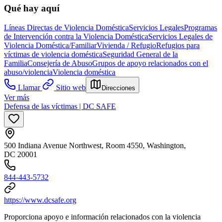
Qué hay aquí
Líneas Directas de Violencia Doméstica
Servicios Legales
Programas
de Intervención contra la Violencia Doméstica
Servicios Legales de
Violencia Doméstica/Familiar
Vivienda / Refugio
Refugios para
víctimas de violencia doméstica
Seguridad General de la
Familia
Consejería de Abuso
Grupos de apoyo relacionados con el
abuso/violencia
Violencia doméstica
Llamar
Sitio web
Direcciones
Ver más
Defensa de las víctimas | DC SAFE
500 Indiana Avenue Northwest, Room 4550, Washington,
DC 20001
844-443-5732
https://www.dcsafe.org
Proporciona apoyo e información relacionados con la violencia