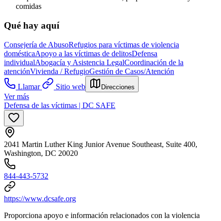
comidas
Qué hay aquí
Consejería de Abuso
Refugios para víctimas de violencia
doméstica
Apoyo a las víctimas de delitos
Defensa
individual
Abogacía y Asistencia Legal
Coordinación de la
atención
Vivienda / Refugio
Gestión de Casos/Atención
Llamar
Sitio web
Direcciones
Ver más
Defensa de las víctimas | DC SAFE
2041 Martin Luther King Junior Avenue Southeast, Suite 400,
Washington, DC 20020
844-443-5732
https://www.dcsafe.org
Proporciona apoyo e información relacionados con la violencia