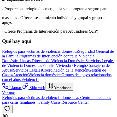
- Proporciona refugio de emergencia y un programa seguro para
mascotas - Ofrece asesoramiento individual y grupal y grupos de
apoyo
- Ofrece Programa de Intervención para Abusadores (AIP)
Qué hay aquí
Refugios para víctimas de violencia doméstica
Seguridad General de
la Familia
Programas de Intervención contra la Violencia
Doméstica
Líneas Directas de Violencia Doméstica
Servicios Legales
de Violencia Doméstica/Familiar
Vivienda / Refugio
Consejería de
Abuso
Servicios Legales
Coordinación de la atención
Gestión de
Casos/Atención
Violencia doméstica
Grupos de apoyo relacionados
con el abuso/violencia
Llamar
Sitio web
Direcciones
Ver más
Refugios para víctimas de violencia doméstica, Centro de recursos
para crisis familiares | Family Crisis Resource Center