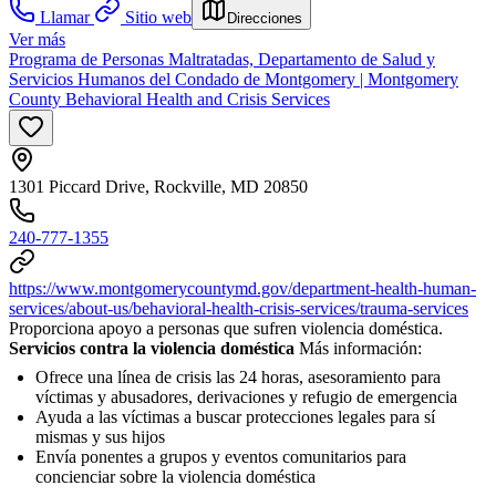
Llamar
Sitio web
Direcciones
Ver más
Programa de Personas Maltratadas, Departamento de Salud y
Servicios Humanos del Condado de Montgomery | Montgomery
County Behavioral Health and Crisis Services
1301 Piccard Drive, Rockville, MD 20850
240-777-1355
https://www.montgomerycountymd.gov/department-health-human-
services/about-us/behavioral-health-crisis-services/trauma-services
Proporciona apoyo a personas que sufren violencia doméstica.
Servicios contra la violencia doméstica
Más información:
Ofrece una línea de crisis las 24 horas, asesoramiento para
víctimas y abusadores, derivaciones y refugio de emergencia
Ayuda a las víctimas a buscar protecciones legales para sí
mismas y sus hijos
Envía ponentes a grupos y eventos comunitarios para
concienciar sobre la violencia doméstica