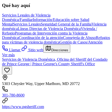
Qué hay aquí
Servicios Legales de Violencia
Doméstica/Familiar
Información/Educación sobre Salud
Mental
Servicios Legales
Seguridad General de la Familia
Violencia
doméstica
Líneas Directas de Violencia Doméstica
Vivienda /
Refugio
Programas de Intervención contra la Violencia
Doméstica
Coordinación de la atención
Consejería de Abuso
Refugios
para víctimas de violencia doméstica
Gestión de Casos/Atención
Llamar
Sitio web
Direcciones
Ver más
Servicios de Violencia Doméstica, Oficina del Sheriff del Condado
de Prince George | Prince George's County Sheriff's Office
5303 Chrysler Way, Upper Marlboro, MD 20772
301-780-8600
https://www.pgsheriff.com