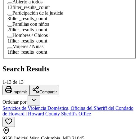
Abierto a todos
13
filter_results_count
Participación de la justicia
3
filter_results_count
Familias con niños
2
filter_results_count
Hombres / Chicos
1
filter_results_count
Mujeres / Niñas
1
filter_results_count
Search Results
1
-
13
de
13
Imprimir
Compartir
Ordenar por
:
Servicios de Violencia Doméstica, Oficina del Sheriff del Condado
de Howard | Howard County Sheriff's Office
9250 Judicial Way, Columbia, MD 21045