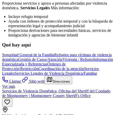
Proporciona servicios y apoyo a personas afectadas por violencia
doméstica.
Servicios Legales
Más información:
Incluye refugio temporal
Ayuda con órdenes de protección temporal y con la búsqueda de
representación legal y acompañamiento judicial
Proporciona derivaciones para necesidades básicas, servicios de
inmigración y agencias de bienestar infantil
Qué hay aquí
Seguridad General de la Familia
Refugios para víctimas de violencia
doméstica
Gestión de Casos/Atención
Vivienda / Refugio
Información
Especializada y Referencias
Órdenes de
Protección/Restricción
Coordinación de la atención
Servicios
Legales
Servicios Legales de Violencia Doméstica/Familiar
Llamar
Sitio web
Direcciones
Ver más
Servicios de Violencia Doméstica, Oficina del Sheriff del Condado
de Montgomery | Montgomery County Sheriff's Office