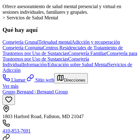
Ofrece asesoramiento de salud mental presencial y virtual en
sesiones individuales, familiares y grupales.
> Servicios de Salud Mental
Qué hay aquí
Consejería Grupal
Telesalud mental
Adicción y recuperación
Consejería Conjunta
Centros Residenciales de Tratamiento de
Trastornos por Uso de Sustancias
Consejería Familiar
Consejería para
Trastornos por Uso de Sustancias
Consejería
Individual
Información/Educación sobre Salud Mental
Servicios de
Adicción
Llamar
Sitio web
Direcciones
Ver más
Grupo Bergand | Bergand Group
1803 Harford Road, Fallston, MD 21047
410-853-7691