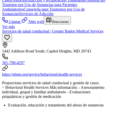
Casos/Atención
Adicción y recuperación
Tratamiento Integral del
Trastorno por Uso de Sustancias para Pacientes
Ambulatorios
Consejería para Trastornos por Uso de
Sustancias
Servicios de Adicción
Llamar
Sitio web
Direcciones
Ver más
Servicios de salud conductual | Greater Baden Medical Services
1442 Addison Road South, Capitol Heights, MD 20743
301-798-4297
https://gbms.org/service/behavioral-health-services
Proporciona servicios de salud conductual y gestión de casos.
> Behavioral Health Services Más información:
- Asesoramiento
individual, grupal y familiar ambulatorio
- Evaluaciones
psiquiátricas y gestión de medicación
Evaluación, educación y tratamiento del abuso de sustancias