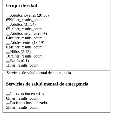
Grupo de edad
Adultos jóvenes (20-30)
659
filter_results_count
Adultos (31-54)
651
filter_results_count
Adultos mayores (55+)
648
filter_results_count
Adolescentes (13-19)
634
filter_results_count
Niños (2-12)
107
filter_results_count
Bebés (0-1)
1
filter_results_count
Servicios de salud mental de emergencia
Servicios de salud mental de emergencia
Intervención en crisis
6
filter_results_count
Pacientes hospitalizados
5
filter_results_count