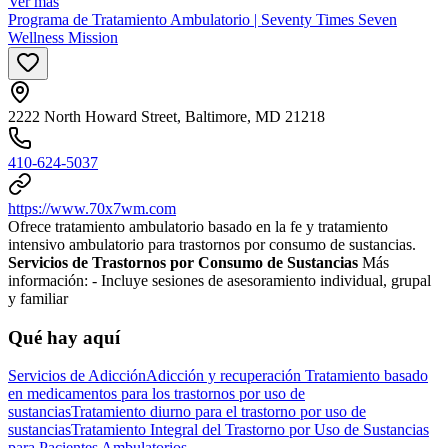
Ver más
Programa de Tratamiento Ambulatorio | Seventy Times Seven
Wellness Mission
2222 North Howard Street, Baltimore, MD 21218
410-624-5037
https://www.70x7wm.com
Ofrece tratamiento ambulatorio basado en la fe y tratamiento
intensivo ambulatorio para trastornos por consumo de sustancias.
Servicios de Trastornos por Consumo de Sustancias
Más
información:
- Incluye sesiones de asesoramiento individual, grupal
y familiar
Qué hay aquí
Servicios de Adicción
Adicción y recuperación
Tratamiento basado
en medicamentos para los trastornos por uso de
sustancias
Tratamiento diurno para el trastorno por uso de
sustancias
Tratamiento Integral del Trastorno por Uso de Sustancias
para Pacientes Ambulatorios