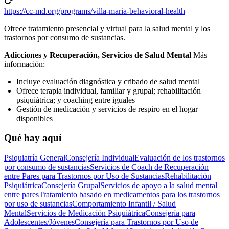
https://cc-md.org/programs/villa-maria-behavioral-health
Ofrece tratamiento presencial y virtual para la salud mental y los
trastornos por consumo de sustancias.
Adicciones y Recuperación, Servicios de Salud Mental
Más
información:
Incluye evaluación diagnóstica y cribado de salud mental
Ofrece terapia individual, familiar y grupal; rehabilitación
psiquiátrica; y coaching entre iguales
Gestión de medicación y servicios de respiro en el hogar
disponibles
Qué hay aquí
Psiquiatría General
Consejería Individual
Evaluación de los trastornos
por consumo de sustancias
Servicios de Coach de Recuperación
entre Pares para Trastornos por Uso de Sustancias
Rehabilitación
Psiquiátrica
Consejería Grupal
Servicios de apoyo a la salud mental
entre pares
Tratamiento basado en medicamentos para los trastornos
por uso de sustancias
Comportamiento Infantil / Salud
Mental
Servicios de Medicación Psiquiátrica
Consejería para
Adolescentes/Jóvenes
Consejería para Trastornos por Uso de