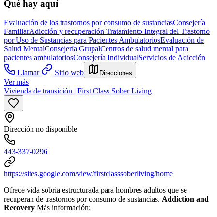
Qué hay aquí
Evaluación de los trastornos por consumo de sustancias
Consejería
Familiar
Adicción y recuperación
Tratamiento Integral del Trastorno
por Uso de Sustancias para Pacientes Ambulatorios
Evaluación de
Salud Mental
Consejería Grupal
Centros de salud mental para
pacientes ambulatorios
Consejería Individual
Servicios de Adicción
Llamar
Sitio web
Direcciones
Ver más
Vivienda de transición | First Class Sober Living
Dirección no disponible
443-337-0296
https://sites.google.com/view/firstclasssoberliving/home
Ofrece vida sobria estructurada para hombres adultos que se
recuperan de trastornos por consumo de sustancias.
Addiction and
Recovery
Más información: