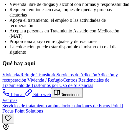
Vivienda libre de drogas y alcohol con normas y responsabilidad
Requiere reuniones en casa, toques de queda y pruebas
aleatorias
Apoya el tratamiento, el empleo o las actividades de
recuperación
Acepta a personas en Tratamiento Asistido con Medicación
(MAT)
Proporciona apoyo entre iguales y derivaciones
La colocación puede estar disponible el mismo día o al día
siguiente
Qué hay aquí
Vivienda/Refugio Transitorio
Servicios de Adicción
Adicción y
recuperación
Vivienda / Refugio
Centros Residenciales de
Tratamiento de Trastornos por Uso de Sustancias
Llamar
Sitio web
Direcciones
Ver más
Servicios de tratamiento ambulatorio, soluciones de Focus Point |
Focus Point Solutions