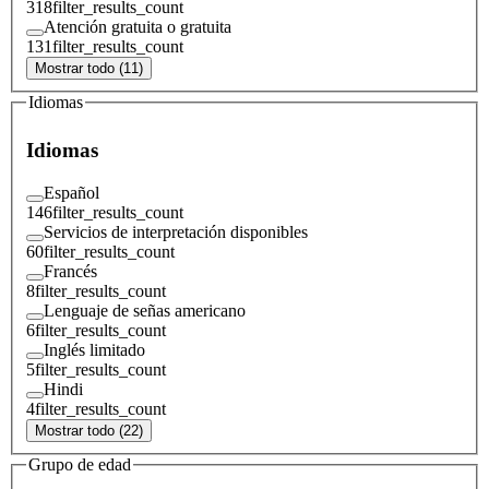
318
filter_results_count
Atención gratuita o gratuita
131
filter_results_count
Mostrar todo (11)
Idiomas
Idiomas
Español
146
filter_results_count
Servicios de interpretación disponibles
60
filter_results_count
Francés
8
filter_results_count
Lenguaje de señas americano
6
filter_results_count
Inglés limitado
5
filter_results_count
Hindi
4
filter_results_count
Mostrar todo (22)
Grupo de edad