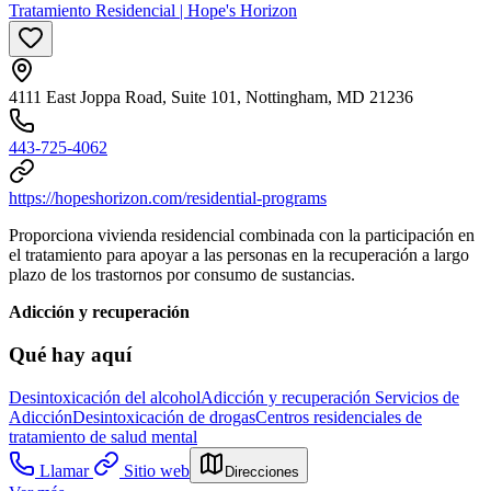
Tratamiento Residencial | Hope's Horizon
4111 East Joppa Road, Suite 101, Nottingham, MD 21236
443-725-4062
https://hopeshorizon.com/residential-programs
Proporciona vivienda residencial combinada con la participación en
el tratamiento para apoyar a las personas en la recuperación a largo
plazo de los trastornos por consumo de sustancias.
Adicción y recuperación
Qué hay aquí
Desintoxicación del alcohol
Adicción y recuperación
Servicios de
Adicción
Desintoxicación de drogas
Centros residenciales de
tratamiento de salud mental
Llamar
Sitio web
Direcciones