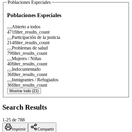
Poblaciones Especiales
Poblaciones Especiales
Abierto a todos
471
filter_results_count
Participación de la justicia
214
filter_results_count
Problemas de salud
79
filter_results_count
Mujeres / Niñas
40
filter_results_count
Indocumentado
36
filter_results_count
Inmigrantes / Refugiados
36
filter_results_count
Mostrar todo (21)
Search Results
1
-
25
de
788
Imprimir
Compartir