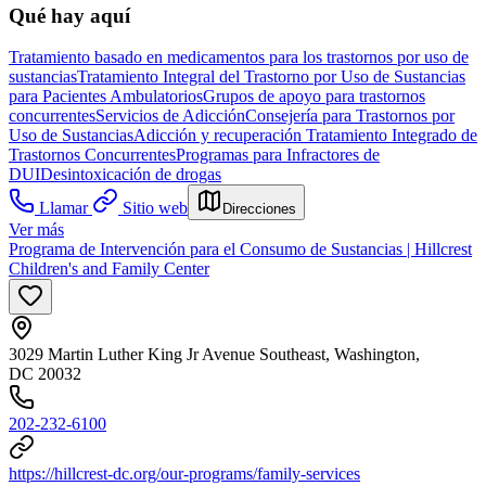
Qué hay aquí
Tratamiento basado en medicamentos para los trastornos por uso de
sustancias
Tratamiento Integral del Trastorno por Uso de Sustancias
para Pacientes Ambulatorios
Grupos de apoyo para trastornos
concurrentes
Servicios de Adicción
Consejería para Trastornos por
Uso de Sustancias
Adicción y recuperación
Tratamiento Integrado de
Trastornos Concurrentes
Programas para Infractores de
DUI
Desintoxicación de drogas
Llamar
Sitio web
Direcciones
Ver más
Programa de Intervención para el Consumo de Sustancias | Hillcrest
Children's and Family Center
3029 Martin Luther King Jr Avenue Southeast, Washington,
DC 20032
202-232-6100
https://hillcrest-dc.org/our-programs/family-services