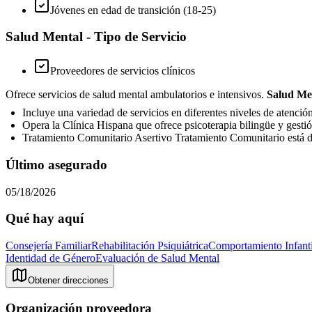
Jóvenes en edad de transición (18-25)
Salud Mental - Tipo de Servicio
Proveedores de servicios clínicos
Ofrece servicios de salud mental ambulatorios e intensivos.
Salud Me
Incluye una variedad de servicios en diferentes niveles de atenció
Opera la Clínica Hispana que ofrece psicoterapia bilingüe y gest
Tratamiento Comunitario Asertivo Tratamiento Comunitario está di
Último asegurado
05/18/2026
Qué hay aquí
Consejería Familiar
Rehabilitación Psiquiátrica
Comportamiento Infanti
Identidad de Género
Evaluación de Salud Mental
Obtener direcciones
Organización proveedora