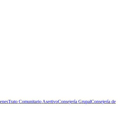
venes
Trato Comunitario Asertivo
Consejería Grupal
Consejería de