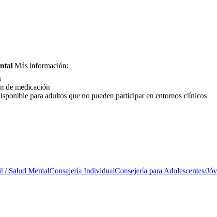
ntal
Más información:
n
ión de medicación
sponible para adultos que no pueden participar en entornos clínicos
l / Salud Mental
Consejería Individual
Consejería para Adolescentes/Jó