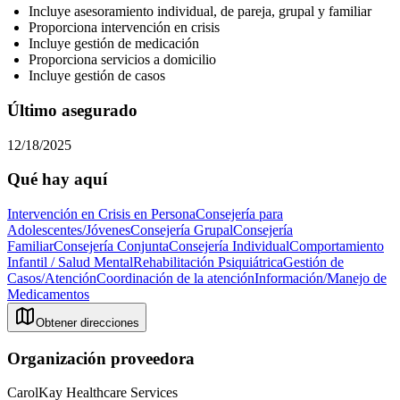
Incluye asesoramiento individual, de pareja, grupal y familiar
Proporciona intervención en crisis
Incluye gestión de medicación
Proporciona servicios a domicilio
Incluye gestión de casos
Último asegurado
12/18/2025
Qué hay aquí
Intervención en Crisis en Persona
Consejería para
Adolescentes/Jóvenes
Consejería Grupal
Consejería
Familiar
Consejería Conjunta
Consejería Individual
Comportamiento
Infantil / Salud Mental
Rehabilitación Psiquiátrica
Gestión de
Casos/Atención
Coordinación de la atención
Información/Manejo de
Medicamentos
Obtener direcciones
Organización proveedora
CarolKay Healthcare Services