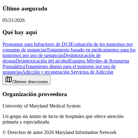
Último asegurado
05/21/2026
Qué hay aquí
Programas para Infractores de DUI
Evaluación de los trastornos por
consumo de sustancias
Tratamiento basado en medicamentos para los
trastornos por uso de sustancias
Desintoxicación de
drogas
Desintoxicación del alcohol
Equipos Móviles de Respuesta
Psiquiátrica
Tratamiento diurno para el trastorno por uso de
sustancias
Adicción y recuperación
Servicios de Adicción
Obtener direcciones
Organización proveedora
University of Maryland Medical System
Un grupo sin ánimo de lucro de hospitales que ofrece atención
primaria y especializada.
© Derechos de autor 2026 Maryland Information Network