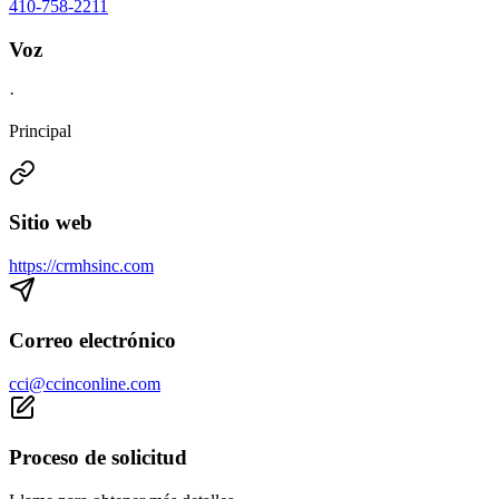
410-758-2211
Voz
·
Principal
Sitio web
https://crmhsinc.com
Correo electrónico
cci@ccinconline.com
Proceso de solicitud