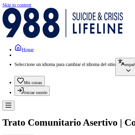
Skip to content
Hogar
Seleccione un idioma para cambiar el idioma del sitio
españ
Mis cosas
Iniciar sesión
Trato Comunitario Asertivo | Co