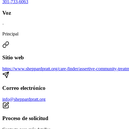
301-733-6063
Voz
·
Principal
Sitio web
https://www.sheppardpratt.org/care-finder/assertive-community-treatm
Correo electrónico
info@sheppardpratt.org
Proceso de solicitud