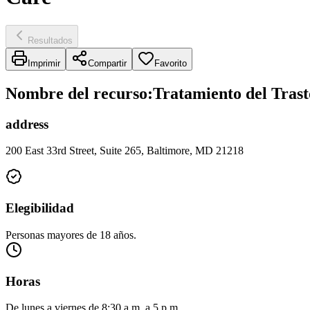
Resultados
Imprimir
Compartir
Favorito
Nombre del recurso
:
Tratamiento del Trast
address
200 East 33rd Street, Suite 265, Baltimore, MD 21218
Elegibilidad
Personas mayores de 18 años.
Horas
De lunes a viernes de 8:30 a.m. a 5 p.m.