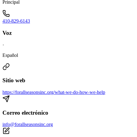
Principal
410-829-6143
Voz
·
Español
Sitio web
https://forallseasonsinc.org/what-we-do-how-we-help
Correo electrónico
info@forallseasonsinc.org