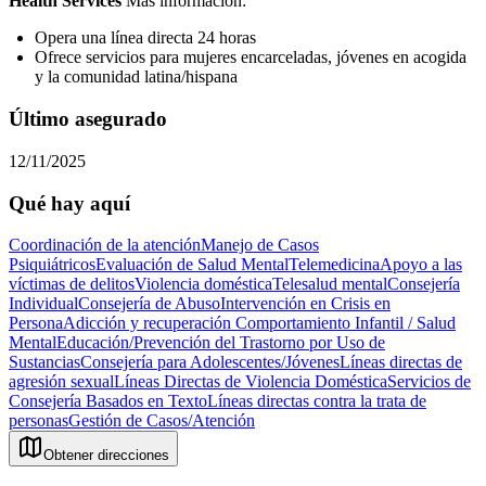
Health Services
Más información:
Opera una línea directa 24 horas
Ofrece servicios para mujeres encarceladas, jóvenes en acogida
y la comunidad latina/hispana
Último asegurado
12/11/2025
Qué hay aquí
Coordinación de la atención
Manejo de Casos
Psiquiátricos
Evaluación de Salud Mental
Telemedicina
Apoyo a las
víctimas de delitos
Violencia doméstica
Telesalud mental
Consejería
Individual
Consejería de Abuso
Intervención en Crisis en
Persona
Adicción y recuperación
Comportamiento Infantil / Salud
Mental
Educación/Prevención del Trastorno por Uso de
Sustancias
Consejería para Adolescentes/Jóvenes
Líneas directas de
agresión sexual
Líneas Directas de Violencia Doméstica
Servicios de
Consejería Basados en Texto
Líneas directas contra la trata de
personas
Gestión de Casos/Atención
Obtener direcciones