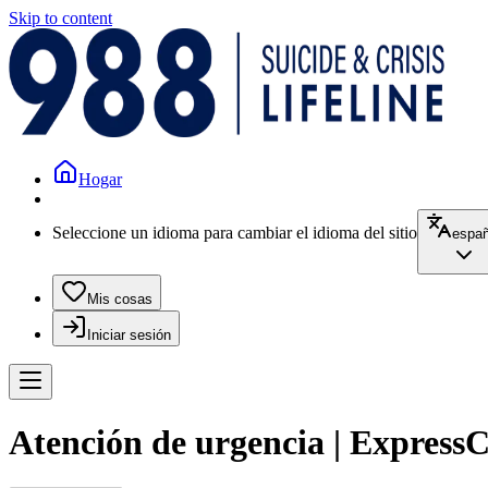
Skip to content
Hogar
Seleccione un idioma para cambiar el idioma del sitio
españ
Mis cosas
Iniciar sesión
Atención de urgencia | Express