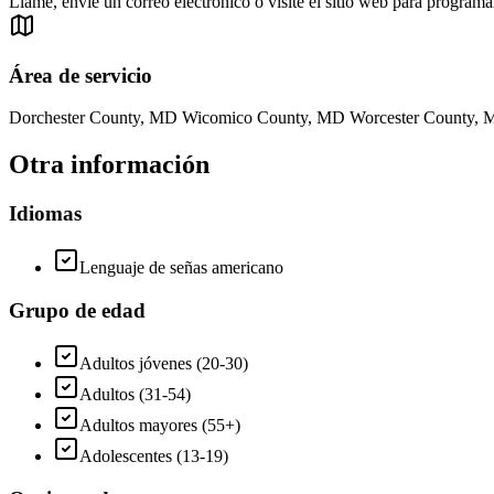
Llame, envíe un correo electrónico o visite el sitio web para programar
Área de servicio
Dorchester County, MD Wicomico County, MD Worcester County,
Otra información
Idiomas
Lenguaje de señas americano
Grupo de edad
Adultos jóvenes (20-30)
Adultos (31-54)
Adultos mayores (55+)
Adolescentes (13-19)