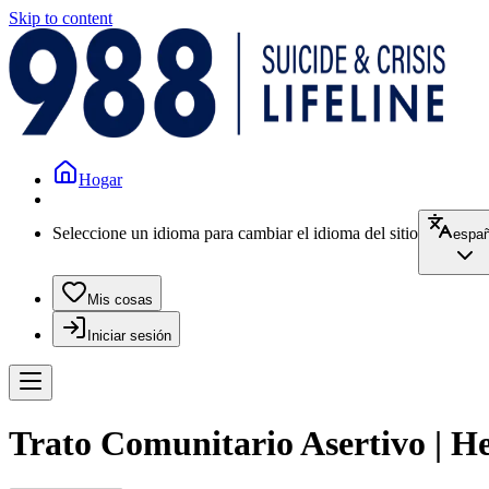
Skip to content
Hogar
Seleccione un idioma para cambiar el idioma del sitio
españ
Mis cosas
Iniciar sesión
Trato Comunitario Asertivo | H