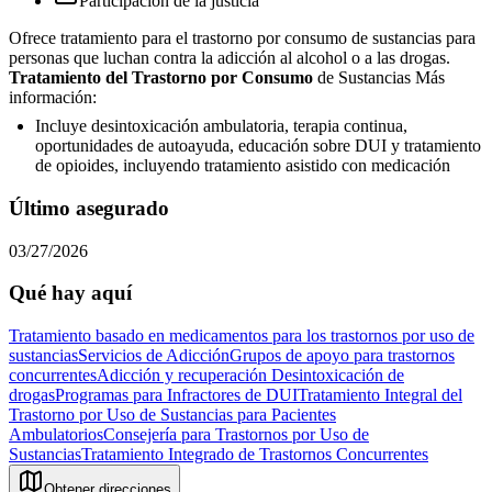
Participación de la justicia
Ofrece tratamiento para el trastorno por consumo de sustancias para
personas que luchan contra la adicción al alcohol o a las drogas.
Tratamiento del Trastorno por Consumo
de Sustancias Más
información:
Incluye desintoxicación ambulatoria, terapia continua,
oportunidades de autoayuda, educación sobre DUI y tratamiento
de opioides, incluyendo tratamiento asistido con medicación
Último asegurado
03/27/2026
Qué hay aquí
Tratamiento basado en medicamentos para los trastornos por uso de
sustancias
Servicios de Adicción
Grupos de apoyo para trastornos
concurrentes
Adicción y recuperación
Desintoxicación de
drogas
Programas para Infractores de DUI
Tratamiento Integral del
Trastorno por Uso de Sustancias para Pacientes
Ambulatorios
Consejería para Trastornos por Uso de
Sustancias
Tratamiento Integrado de Trastornos Concurrentes
Obtener direcciones