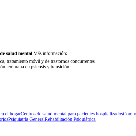
 de salud mental
Más información:
ica, tratamiento móvil y de trastornos concurrentes
ión temprana en psicosis y transición
en el hogar
Centros de salud mental para pacientes hospitalizados
Compor
orios
Psiquiatría General
Rehabilitación Psiquiátrica