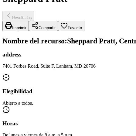
Resultados
Imprimir
Compartir
Favorito
Nombre del recurso
:
Sheppard Pratt, Cent
address
7401 Forbes Road, Suite F, Lanham, MD 20706
Elegibilidad
Abierto a todos.
Horas
De lunes a viernes de 8 a.m. a 5 p.m.