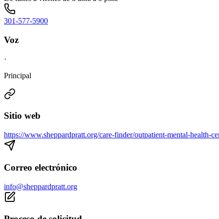
301-577-5900
Voz
·
Principal
Sitio web
https://www.sheppardpratt.org/care-finder/outpatient-mental-health-ce
Correo electrónico
info@sheppardpratt.org
Proceso de solicitud