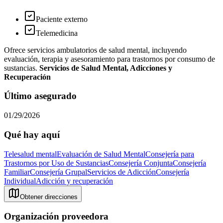
Paciente externo
Telemedicina
Ofrece servicios ambulatorios de salud mental, incluyendo
evaluación, terapia y asesoramiento para trastornos por consumo de
sustancias.
Servicios de Salud Mental, Adicciones y
Recuperación
Último asegurado
01/29/2026
Qué hay aquí
Telesalud mental
Evaluación de Salud Mental
Consejería para
Trastornos por Uso de Sustancias
Consejería Conjunta
Consejería
Familiar
Consejería Grupal
Servicios de Adicción
Consejería
Individual
Adicción y recuperación
Obtener direcciones
Organización proveedora